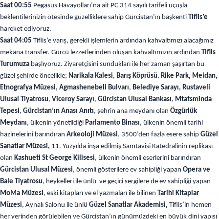
Saat 00:55
Pegasus Havayolları’na ait PC 314 sayılı tarifeli uçuşla
beklentilerinizin ötesinde güzelliklere sahip Gürcistan’ın başkenti
Tiflis’e
hareket ediyoruz.
Saat 04:05
Tiflis’e varış, gerekli işlemlerin ardından kahvaltımızı alacağımız
mekana transfer. Gürcü lezzetlerinden oluşan kahvaltımızın ardından
Tiflis
Turumuza
başlıyoruz. Ziyaretçisini sundukları ile her zaman şaşırtan bu
güzel şehirde öncelikle;
Narikala Kalesi
,
Barış Köprüsü
,
Rike Park, Meidan,
Etnografya Müzesi,
Agmashenebeli Bulvarı
,
Belediye Sarayı, Rustaveli
Ulusal Tiyatrosu
,
Viceroy Sarayı
,
Gürcistan Ulusal Bankası
,
Mtatsminda
Tepesi
,
Gürcistan’ın Anası Anıtı
, şehrin ana meydanı olan
Özgürlük
Meydanı
, ülkenin yönetildiği
Parlamento Binası
, ülkenin önemli tarihi
hazinelerini barındıran
Arkeoloji Müzesi
, 3500’den fazla esere sahip
Güzel
Sanatlar Müzesi,
11. Yüzyılda inşa edilmiş Samtavisi Katedralinin replikası
olan
Kashueti St George Kilisesi
, ülkenin önemli eserlerini barındıran
Gürcistan Ulusal Müzesi
, önemli gösterilere ev sahipliği yapan
Opera ve
Bale Tiyatrosu
, heykelleri ile ünlü ve geçici sergilere de ev sahipliği yapan
MoMa Müzesi
, eski kitapları ve el yazmaları ile bilinen
Tarihi Kitaplar
Müzesi
, Aynalı Salonu ile ünlü
Güzel Sanatlar Akademisi,
Tiflis’in hemen
her yerinden görülebilen ve Gürcistan’ın günümüzdeki en büyük dini yapısı