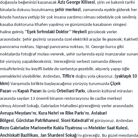
doğasıyla beğeninizi kazanacak
Aziz George Kilisesi
, şirin ve bakımlı tarihi
binalarla dokusu bozulmamış
şehir merkezi
, zamanında eşekle giderek her
köyde hastaya yetişip bir çok insana yardımcı olması sebebiyle çok sevilmiş
kasaba doktoruna ithafen yapılmış ve günümüzde kasabanın simgesi
haline gelmiş
‘’Eşek Sırtındaki Doktor’’ Heykeli
görülecek yerler
arasındadır. Şehir gezimiz sırasında özel elektrikli araçlar ile gezecek; Kakheti
panorama noktası, Signagi panorama noktası, St. George burcu gibi
noktalarda fotoğraf molası vererek, şehir surlarında eşsiz manzaralar sunan
bir yürüyüş yapabileceksiniz. Vereceğimiz serbest zamanda dileyen
misafirlerimiz bu keyifli belde de serbestçe gezebilir, alışveriş yapıp öğle
yemeklerini yiyebilirler. Ardından,
Tiflis’e
doğru yola çıkıyoruz.
(yaklaşık 10
kkm)
Varışımızla birlikte
başlayacağımız yürüyüş turumuzda
Çiçek
Pazarı
ve
Kapalı Pazarı
ile ünlü
Orbeliani Parkı
, ülkenin kültürel mirasları
arasında sayılan 13 önemli binanın restorasyonu ile cazibe merkezi
olmuş Atoneli Sokağı, Gabriadze Mahallesi göreceğimiz yerler arasındadır.
Avrupa Meydanı’nı
,
Kura Nehri ve Rike Parkı’nı
,
Avlabari
Bölgesi
,
Gürcistan Patrikhanesi
,
Sioni Katedrali'ni
görüyoruz. Ardından
Rezo Gabriadze Marionette Kukla Tiyatrosu
ve
Melekler Saat Kulesi,
Anchiskati Bazilikası, Jan Shardeni Sokağ
ı'nı göreceğiz. Bu güzel meydanda