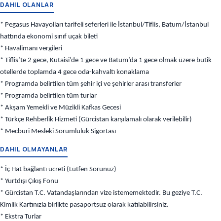
DAHIL OLANLAR
* Pegasus Havayolları tarifeli seferleri ile İstanbul/Tiflis, Batum/İstanbul
hattında ekonomi sınıf uçak bileti
* Havalimanı vergileri
* Tiflis’te 2 gece, Kutaisi’de 1 gece ve Batum’da 1 gece olmak üzere butik
otellerde toplamda 4 gece oda-kahvaltı konaklama
* Programda belirtilen tüm şehir içi ve şehirler arası transferler
* Programda belirtilen tüm turlar
* Akşam Yemekli ve Müzikli Kafkas Gecesi
* Türkçe Rehberlik Hizmeti (Gürcistan karşılamalı olarak verilebilir)
* Mecburi Mesleki Sorumluluk Sigortası
DAHIL OLMAYANLAR
* İç Hat bağlantı ücreti (Lütfen Sorunuz)
* Yurtdışı Çıkış Fonu
* Gürcistan T.C. Vatandaşlarından vize istememektedir. Bu geziye T.C.
Kimlik Kartınızla birlikte pasaportsuz olarak katılabilirsiniz.
* Ekstra Turlar