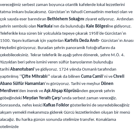
vereceğimiz serbest zaman boyunca otantik kafelerde lokal lezzetlerini
tatma imkanı bulacaksınız. Gürcistan’ın Yahudi Cemaatinin merkezi olan ve
çok sayıda eser barındıran
Bethlehem Sokağını
ziyaret ediyoruz. Ardından
şehrin sembolü olan
Narikala
’nın da bulunduğu
Kale Bölgesi
ne gidiyoruz.
Teleferikle kısa süren bir yolculukla tepeye çıkarak 1958’de Gürcistan’ın
1500. Yaşını kutlamak için yaptırılan
Kartvlis Deda Anıtı
- Gürcistan’ın Anası
Heykelini görüyoruz. Buradan şehrin panoramik fotoğraflarını da
çekebileceksiniz. Tekrar teleferik ile aşağı şehre dönerek, şehre M.Ö. 4.
Yüzyıldan beri şehre ismini veren sülfür banyolarının bulunduğu
tarihi
Abanotubani
’ye gidiyoruz. 1724 yılında Osmanlı tarafından
yaptırılmış ‘
’Çifte Mihrablı’’
olarak da bilinen
Cuma Camii
’ni ve
Chreli
Abano Sülfür Hamamları
’nı görüyoruz. Tarihi ve meşhur
Dönen
Merdiven
’den inerek ve
Aşk Ahşap Köprüsü
nden geçerek şehrin
göbeğindeki
Meydan Yeraltı Çarşı’
sında serbest zaman vereceğiz.
Sonrasında, nefes kesici
Kafkas Folklor
gösterilerini de seyredebileceğiniz
akşam yemekli mekanımıza giderek Gürcü lezzetlerinden oluşan bir menü
alacağız. Bu harika günün sonunda otelimize transfer. Konaklama
otelimizde