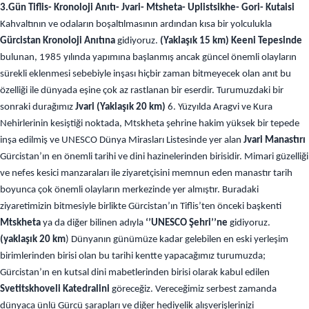
3.Gün Tiflis- Kronoloji Anıtı- Jvari- Mtsheta- Uplistsikhe- Gori- Kutaisi
Kahvaltının
ve odaların boşaltılmasının ardından
kısa bir yolculukla
Gürcistan Kronoloji Anıtına
gidiyoruz.
(Yaklaşık 15 km) Keeni Tepesinde
bulunan, 1985 yılında yapımına başlanmış ancak
güncel önemli olayların
sürekli eklenmesi sebebiyle inşası hiçbir zaman bitmeyecek olan anıt bu
özelliği ile dünyada eşine çok az rastlanan bir eserdir. Turumuzdaki bir
sonraki durağımız
Jvari (Yaklaşık 20 km)
6. Yüzyılda Aragvi ve Kura
Nehirlerinin kesiştiği noktada, Mtskheta şehrine hakim yüksek bir tepede
inşa edilmiş ve UNESCO Dünya Mirasları Listesinde yer alan
Jvari Manastırı
Gürcistan’ın en önemli tarihi ve dini hazinelerinden birisidir. Mimari güzelliği
ve nefes kesici manzaraları ile ziyaretçisini memnun eden manastır tarih
boyunca çok önemli olayların merkezinde yer almıştır. Buradaki
ziyaretimizin bitmesiyle birlikte Gürcistan’ın Tiflis’ten önceki başkenti
Mtskheta
ya da diğer bilinen adıyla
‘’UNESCO Şehri’’ne
gidiyoruz.
(yaklaşık 20 km
) Dünyanın günümüze kadar gelebilen en eski yerleşim
birimlerinden birisi olan bu tarihi kentte yapacağımız turumuzda;
Gürcistan’ın en kutsal dini mabetlerinden birisi olarak kabul edilen
Svetitskhoveli Katedralini
göreceğiz. Vereceğimiz serbest zamanda
dünyaca ünlü Gürcü şarapları ve diğer hediyelik alışverişlerinizi