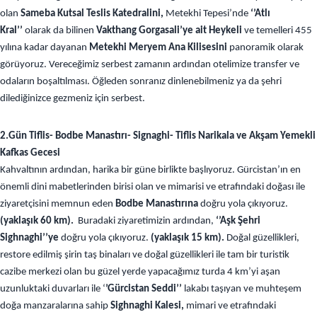
olan
Sameba Kutsal Teslis Katedralini,
Metekhi Tepesi’nde
‘’Atlı
Kral’’
olarak da bilinen
Vakthang Gorgasali’ye ait Heykeli
ve temelleri 455
yılına kadar dayanan
Metekhi Meryem Ana Kilisesini
panoramik olarak
görüyoruz. Vereceğimiz serbest zamanın ardından otelimize transfer ve
odaların boşaltılması. Öğleden sonranız dinlenebilmeniz ya da şehri
dilediğinizce gezmeniz için serbest.
2.Gün Tiflis- Bodbe Manastırı- Signaghi- Tiflis Narikala ve Akşam Yemekli
Kafkas Gecesi
Kahvaltının ardından, harika bir güne birlikte başlıyoruz. Gürcistan’ın en
önemli dini mabetlerinden birisi olan ve mimarisi ve etrafındaki doğası ile
ziyaretçisini memnun eden
Bodbe Manastırına
doğru yola çıkıyoruz.
(yaklaşık 60 km).
Buradaki ziyaretimizin ardından,
‘’Aşk Şehri
Sighnaghi’’ye
doğru yola çıkıyoruz.
(yaklaşık 15 km).
Doğal güzellikleri,
restore edilmiş şirin taş binaları ve doğal güzellikleri ile tam bir turistik
cazibe merkezi olan bu güzel yerde yapacağımız turda 4 km’yi aşan
uzunluktaki duvarları ile ‘
’Gürcistan Seddi’’
lakabı taşıyan ve muhteşem
doğa manzaralarına sahip
Sighnaghi Kalesi,
mimari ve etrafındaki