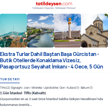
Ekstra Turlar Dahil Baştan Başa Gürcistan -
Butik Otellerde Konaklama Vizesiz,
Pasaportsuz Seyahat İmkanı - 4 Gece, 5 Gün
TUR DETAYI
Tiflis(2) Signaghi- Jvari- Mtsheta- Uplistsikhe- Gori- Kutaisi(1)- Batum(1)
1.Gün İstanbul- Tiflis (Kahvaltı)
Uçuşunuzdan en az 3 saat önce İstanbul Sabiha Gökçen Havalimanı’nda
bulunmanızı öneririz…