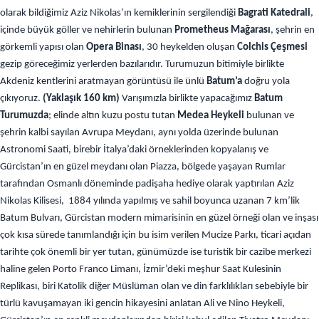
olarak bildiğimiz Aziz Nikolas’ın kemiklerinin sergilendiği
Bagrati Katedrali
,
içinde büyük göller ve nehirlerin bulunan
Prometheus Mağarası
, şehrin en
görkemli yapısı olan
Opera Binası
, 30 heykelden oluşan
Colchis Çeşmesi
gezip göreceğimiz yerlerden bazılarıdır. Turumuzun bitimiyle birlikte
Akdeniz kentlerini aratmayan görüntüsü ile ünlü
Batum’a
doğru yola
çıkıyoruz.
(Yaklaşık 160 km)
Varışımızla birlikte yapacağımız
Batum
Turumuzda
; elinde altın kuzu postu tutan
Medea Heykeli
bulunan ve
şehrin kalbi sayılan Avrupa Meydanı, aynı yolda üzerinde bulunan
Astronomi Saati, birebir İtalya’daki örneklerinden kopyalanış ve
Gürcistan’ın en güzel meydanı olan Piazza, bölgede yaşayan Rumlar
tarafından Osmanlı döneminde padişaha hediye olarak yaptırılan Aziz
Nikolas Kilisesi, 1884 yılında yapılmış ve sahil boyunca uzanan 7 km’lik
Batum Bulvarı, Gürcistan modern mimarisinin en güzel örneği olan ve inşası
çok kısa sürede tanımlandığı için bu isim verilen Mucize Parkı, ticari açıdan
tarihte çok önemli bir yer tutan, günümüzde ise turistik bir cazibe merkezi
haline gelen Porto Franco Limanı, İzmir’deki meşhur Saat Kulesinin
Replikası, biri Katolik diğer Müslüman olan ve din farklılıkları sebebiyle bir
türlü kavuşamayan iki gencin hikayesini anlatan Ali ve Nino Heykeli,