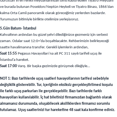
Gürcistan’ın en renkli meydanlarından birisi kabul edilen Tiyatro Meydanı
ve burada bulunan Poseidon/Neptün Heykeli ve Tiyatro Binası, 1866’dan
kalma Orta Camii panoramik olarak göreceğimiz yerlerden bazılardır.
Turumuzun bitimiyle birlikte otelimize yerleşiyoruz.
5.Gün Batum- İstanbul
Kahvaltının ardından bu güzel şehri dilediğinizce gezmeniz için serbest
zaman. Odalar saat 12:0=’da boşaltılacaktır. Rehberimizin belirleyeceği
saatte havalimanına transfer. Gerekli işlemlerin ardından,
Saat 15:55
Pegasus Havayolları’na ait PC 311 sayılı tarifeli uçuş ile
İstanbul’a hareket.
Saat 17:00
Varış. Bir başka gezimizde görüşmek dileğiyle…
NOT 1: Bazı tarihlerde uçuş saatleri havayollarının tarifesi sebebiyle
değişiklik gösterebilir. Tur, içeriğinin eksiksiz gerçekleştirilmesi koşulu
ile farklı uçuş parkurları ile gerçekleşebilir. Bazı tarihlerde farklı
havayolları kullanılabilir. İç hat biletinizi firmamızdan bağlantılı olarak
almamanız durumunda, oluşabilecek aksiliklerden firmamız sorumlu
tutulamaz. Uçuş saatlerinizi tur hareketine 48 saat kala konfirme ediniz.