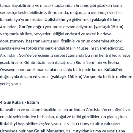
tamamlayabilirsiniz ve masal kitaplarından fırlamış gibi gözüken kenti
serbestçe keşfedebilirsiniz. Sonrasında, mağaralara oyulmuş evleri ile
Kapadokya’yı anımsatan
Uplistsikhe’ye
gidiyoruz.
(yaklaşık 65 km)
Ardından,
Gori’ye
doğru yolumuza devam ediyoruz.
(yaklaşık 15 km)
Varışımızla birlikte, Sovyetler Birliğini endüstri ve askeri bir deve
dönüştürmeyi başaran Gürcü asıllı
Stalin’e
ve onun dönemine ait çok
sayıda eşya ve fotoğrafın sergilendiği Stalin Müzesi’ni ziyaret ediyoruz.
Ardından, Gori’de vereceğimiz serbest zamanda bu şirin kenti dilediğinizce
gezebilirsiniz. Günümüzün son durağı olan Rioni Nehri’nin ve İkolha
Ovasının panoramik manzaralarına sahip bir tepede kurulu
Kutaisi’ye
doğru yola devam ediyoruz.
(yaklaşık 150 km)
Varışımızla birlikte otelimize
yerleşiyoruz.
4.Gün Kutaisi- Batum
Kahvaltının ve odaların boşaltılmasının ardından Gürcistan’ın en büyük ve
en eski şehirlerinden birisi olan, doğal ve tarihi güzellikleri ön plana çıkan
Kutaisi’yi
hep birlikte keşfediyoruz. UNESCO Dünya Kültür Mirasları
Listesinde bulunan
Gelati Manastırı
, 11. Yüzyıldan kalma ve Noel Baba