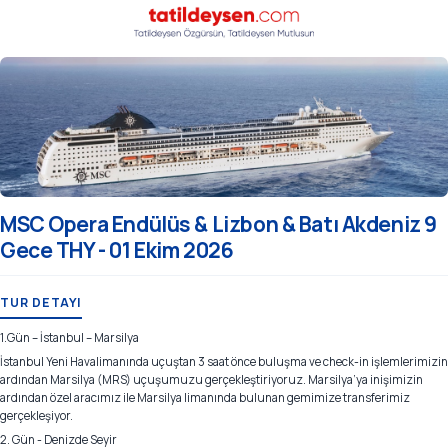
MSC Opera Endülüs & Lizbon & Batı Akdeniz 9
Gece THY - 01 Ekim 2026
TUR DETAYI
1.Gün – İstanbul – Marsilya
İstanbul Yeni Havalimanında uçuştan 3 saat önce buluşma ve check-in işlemlerimizin
ardından Marsilya (MRS) uçuşumuzu gerçekleştiriyoruz. Marsilya’ya inişimizin
ardından özel aracımız ile Marsilya limanında bulunan gemimize transferimiz
gerçekleşiyor.
2. Gün - Denizde Seyir