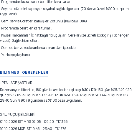
Programda ekstra olarak belirtilen kara turları.
Seyahat süresini kapsayan seyahat sağlık sigortası. (70 Yaş ve üzeri %100 surprim
uygulanır)
Gemi servis ücretleri bahşişler. Zorunlu (Kişi başı 108€)
Programda belirtilen kara turları.
Kişisel Harcamalar. İç hat bağlantı uçuşları. Gerekli vize ücreti (Çok girişli Schengen
vizesi). Sağlık hizmetleri.
Gemide bar ve restoranlarda alınan tüm içecekler.
Yurtdışı çıkış harcı.
BILINMESI GEREKENLER
İPTAL İADE ŞARTLARI
Rezervasyon itibari ile; 180 gün kalaya kadar kişi başı %10 / 179-150 gün %15/ 149-120
gün %25 / 119-90 gün %30 / 89-60 gün %50 / 59-45 gün %60 / 44-30 gün %75 /
29-10 Gün %90 / 9 günden az %100 ceza uygulanır.
GRUP UÇUŞ BİLGİLERİ
01.10.2026 IST MRS 07:05 – 09:20- TK1365
10.10.2026 MXP IST 19:45 – 23:40 – TK1876