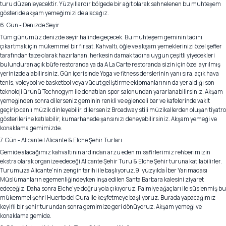
turu düzenleyecektir. Yüzyıllardır bölgede bir ağıt olarak sahnelenen bu muhteşem
gösteride akşam yemeğimizi de alacağız.
6. Gün - Denizde Seyir
Tüm günümüz denizde seyir halinde geçecek. Bu muhteşem geminin tadını
çıkartmak için mükemmel bir fırsat. Kahvaltı, öğle ve akşam yemeklerinizi özel şefler
tarafından taze olarak hazırlanan, herkesin damak tadına uygun çeşitli yiyecekleri
bulunduran açık büfe restoranda ya da A La Carte restoranda sizin için özel ayrılmış
yerinizde alabilirsiniz. Gün içerisinde Yoga ve fitness derslerinin yanı sıra, açık hava
tenis, voleybol ve basketbol veya vücut geliştirme ekipmanlarının da yer aldığı son
teknoloji ürünü Technogym ile donatılan spor salonundan yararlanabilirsiniz. Akşam
yemeğinden sonra dilerseniz geminin renkli ve eğlenceli bar ve kafelerinde vakit
geçirip canlı müzik dinleyebilir, dilerseniz Broadway stili müzikallerden oluşan tiyatro
gösterilerine katılabilir, kumarhanede şansınızı deneyebilirsiniz. Akşam yemeği ve
konaklama gemimizde.
7. Gün - Alicante | Alicante & Elche Şehir Turları
Gemide alacağımız kahvaltının ardından arzu eden misafirlerimiz rehberimizin
ekstra olarak organize edeceği Alicante Şehir Turu & Elche Şehir turuna katılabilirler.
Turumuza Alicante’nin zengin tarihi ile başlıyoruz.9. yüzyılda İber Yarımadası
Müslümanların egemenliğindeyken inşa edilen Santa Barbara kalesini ziyaret
edeceğiz. Daha sonra Elche’ye doğru yola çıkıyoruz. Palmiye ağaçları ile süslenmiş bu
mükemmel şehri Huerto del Cura ile keşfetmeye başlıyoruz. Burada yapacağımız
keyifli bir şehir turundan sonra gemimize geri dönüyoruz. Akşam yemeği ve
konaklama gemide.