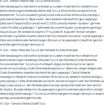
8. Gün - Mahon | Mahon Ada Turu & Minorca Köyü
Gemide alacağımız kahvaltının ardından arzu eden misafirlerimiz rehberimizin
ekstra olarak organize edeceği Mahon Ada Turu & Minorca Köyü programımıza
katılabilirler. Turumuza adanın güney kıyılarında bulunan Minorca köyüne doğru
yola çıkarak başlıyoruz. Beyaz evleri, dara sokaklarında keyifli bir gezi yapacağız.
Daha sonra Talayot kültürüne ait ve M.Ö. 2000 yılına tarihlenen “taulaları” görmek
üzere Torralba'ya gideceğiz. T şeklindeki taş monolit kayalar sunak görevi gördüğü
düşünülüyor. Bir sondaki durağımız 17.Yüzyılda St. Augustin Tarikatı rahipleri
tarafından inşa edilen Nuestra Señora Del Toro manastırına kısa bir ziyaret yapacağız.
Daha sonra Mahon ada merkezine geri dönüyoruz ve yapacağımız keyifli bir gezinin
ardından gemimize geri dönüyoruz.
9. Gün - Olbia | Olbia Ada Turu & San Pantaleo & Costa Smeralda
Gemide alacağımız kahvaltının ardından arzu eden misafirlerimiz rehberimizin
ekstra olarak organize edeceği Olbia Ada Turu & San Pantaleo & Costa Smeralda
turuna katılabilirler. Turumuza muhteşem doğası ile Sardunya’nın en seçkin
kıyılarının bulunduğu Costa Smeralda’da başlıyoruz. Adanın en zengin bölgesi olan
Costa Smeraldanın sokaklarında keyifli bir gezi yapacağız. Cala di Volpe’de
vereceğimiz fotoğraf molasının ardından Porto Cervo’ya, beldenin merkezine doğru
yola çıkacağız. Costa Smeralda’dan ayrılıp bir sonraki durağımız olan San Pantaleo’ya
doğru yola çıkıyoruz. San Pantaleo adanın en eski yerleşimlerinden biri olan sevimli
bir köydür. Burada rehberimiz ile yapacağımız gezinin ardından ada kültürü ile ilgili
detaylı bilgi sahibi olacağız. Turumuzun bitiminde gemimize geri dönüyoruz akşam
yemeği ve konaklama gemimizde.
10. Gün - Cenova | Milano Outlet Turu