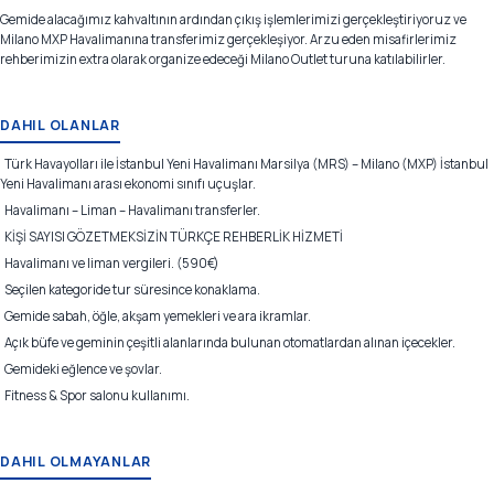
Gemide alacağımız kahvaltının ardından çıkış işlemlerimizi gerçekleştiriyoruz ve
Milano MXP Havalimanına transferimiz gerçekleşiyor. Arzu eden misafirlerimiz
rehberimizin extra olarak organize edeceği Milano Outlet turuna katılabilirler.
DAHIL OLANLAR
Türk Havayolları ile İstanbul Yeni Havalimanı Marsilya (MRS) – Milano (MXP) İstanbul
Yeni Havalimanı arası ekonomi sınıfı uçuşlar.
Havalimanı – Liman – Havalimanı transferler.
KİŞİ SAYISI GÖZETMEKSİZİN TÜRKÇE REHBERLİK HİZMETİ
Havalimanı ve liman vergileri. (590€)
Seçilen kategoride tur süresince konaklama.
Gemide sabah, öğle, akşam yemekleri ve ara ikramlar.
Açık büfe ve geminin çeşitli alanlarında bulunan otomatlardan alınan içecekler.
Gemideki eğlence ve şovlar.
Fitness & Spor salonu kullanımı.
DAHIL OLMAYANLAR