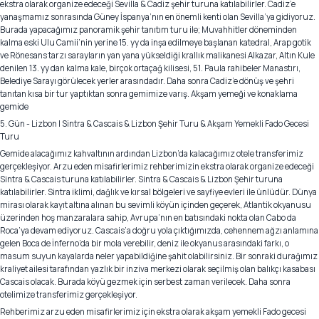
ekstra olarak organize edeceği Sevilla & Cadiz şehir turuna katılabilirler. Cadiz’e
yanaşmamız sonrasında Güney İspanya’nın en önemli kenti olan Sevilla’ya gidiyoruz.
Burada yapacağımız panoramik şehir tanıtım turu ile; Muvahhitler döneminden
kalma eski Ulu Camii’nin yerine 15. yy da inşa edilmeye başlanan katedral, Arap gotik
ve Rönesans tarzı sarayların yan yana yükseldiği krallık malikanesi Alkazar, Altın Kule
denilen 13. yy dan kalma kale, birçok ortaçağ kilisesi, 51. Paula rahibeler Manastırı,
Belediye Sarayı görülecek yerler arasındadır. Daha sonra Cadiz’e dönüş ve şehri
tanıtan kısa bir tur yaptıktan sonra gemimize varış. Akşam yemeği ve konaklama
gemide
5. Gün - Lizbon | Sintra & Cascais & Lizbon Şehir Turu & Akşam Yemekli Fado Gecesi
Turu
Gemide alacağımız kahvaltının ardından Lizbon’da kalacağımız otele transferimiz
gerçekleşiyor. Arzu eden misafirlerimiz rehberimizin ekstra olarak organize edeceği
Sintra & Cascais turuna katılabilirler. Sintra & Cascais & Lizbon Şehir turuna
katılabilirler. Sintra iklimi, dağlık ve kırsal bölgeleri ve sayfiye evleri ile ünlüdür. Dünya
mirası olarak kayıt altına alınan bu sevimli köyün içinden geçerek, Atlantik okyanusu
üzerinden hoş manzaralara sahip, Avrupa’nın en batısındaki nokta olan Cabo da
Roca’ya devam ediyoruz. Cascais’a doğru yola çıktığımızda, cehennem ağzı anlamına
gelen Boca de İnferno’da bir mola verebilir, deniz ile okyanus arasındaki farkı, o
masum suyun kayalarda neler yapabildiğine şahit olabilirsiniz. Bir sonraki durağımız
kraliyet ailesi tarafından yazlık bir inziva merkezi olarak seçilmiş olan balıkçı kasabası
Cascais olacak. Burada köyü gezmek için serbest zaman verilecek. Daha sonra
otelimize transferimiz gerçekleşiyor.
Rehberimiz arzu eden misafirlerimiz için ekstra olarak akşam yemekli Fado gecesi