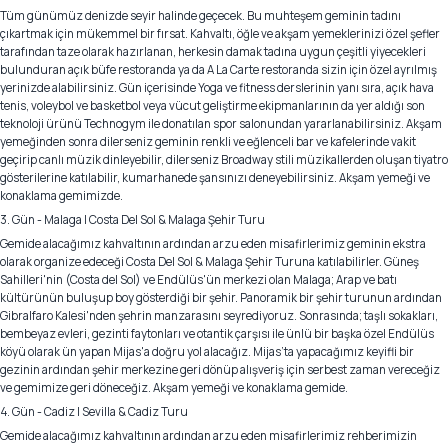
Tüm günümüz denizde seyir halinde geçecek. Bu muhteşem geminin tadını
çıkartmak için mükemmel bir fırsat. Kahvaltı, öğle ve akşam yemeklerinizi özel şefler
tarafından taze olarak hazırlanan, herkesin damak tadına uygun çeşitli yiyecekleri
bulunduran açık büfe restoranda ya da A La Carte restoranda sizin için özel ayrılmış
yerinizde alabilirsiniz. Gün içerisinde Yoga ve fitness derslerinin yanı sıra, açık hava
tenis, voleybol ve basketbol veya vücut geliştirme ekipmanlarının da yer aldığı son
teknoloji ürünü Technogym ile donatılan spor salonundan yararlanabilirsiniz. Akşam
yemeğinden sonra dilerseniz geminin renkli ve eğlenceli bar ve kafelerinde vakit
geçirip canlı müzik dinleyebilir, dilerseniz Broadway stili müzikallerden oluşan tiyatro
gösterilerine katılabilir, kumarhanede şansınızı deneyebilirsiniz. Akşam yemeği ve
konaklama gemimizde.
3. Gün - Malaga | Costa Del Sol & Malaga Şehir Turu
Gemide alacağımız kahvaltının ardından arzu eden misafirlerimiz geminin ekstra
olarak organize edeceği Costa Del Sol & Malaga Şehir Turuna katılabilirler. Güneş
Sahilleri'nin (Costa del Sol) ve Endülüs'ün merkezi olan Malaga; Arap ve batı
kültürünün buluşup boy gösterdiği bir şehir. Panoramik bir şehir turunun ardından
Gibralfaro Kalesi'nden şehrin manzarasını seyrediyoruz. Sonrasında; taşlı sokakları,
bembeyaz evleri, gezinti faytonları ve otantik çarşısı ile ünlü bir başka özel Endülüs
köyü olarak ün yapan Mijas'a doğru yol alacağız. Mijas’ta yapacağımız keyifli bir
gezinin ardından şehir merkezine geri dönüp alışveriş için serbest zaman vereceğiz
ve gemimize geri döneceğiz. Akşam yemeği ve konaklama gemide.
4. Gün - Cadiz | Sevilla & Cadiz Turu
Gemide alacağımız kahvaltının ardından arzu eden misafirlerimiz rehberimizin