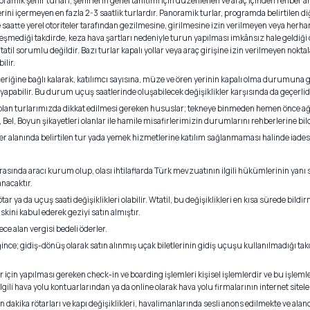
oramik şehir turları, şehirlerin genel tanıtımı için düzenlenen ve araç içinden rehber 
erini içermeyen en fazla 2-3 saatlik turlardır. Panoramik turlar, programda belirtilen di
saatte yerel otoriteler tarafından gezilmesine, girilmesine izin verilmeyen veya herhan
kleşmediği takdirde, keza hava şartları nedeniyle turun yapılması imkânsız hale geldi
il sorumlu değildir. Bazı turlar kapalı yollar veya araç girişine izin verilmeyen nokta
ilir.
eriğine bağlı kalarak, katılımcı sayısına, müze ve ören yerinin kapalı olma durumuna g
 yapabilir. Bu durum uçuş saatlerinde oluşabilecek değişiklikler karşısında da geçerlidi
ak olan turlarımızda dikkat edilmesi gereken hususlar; tekneye binmeden hemen önce 
Bel, Boyun şikayetleri olanlar ile hamile misafirlerimizin durumlarını rehberlerine bi
ler alanında belirtilen tur yada yemek hizmetlerine katılım sağlanmaması halinde iades
 arasında aracı kurum olup, olası ihtilaflarda Türk mevzuatının ilgili hükümlerinin yanı 
nacaktır.
rötar ya da uçuş saati değişiklikleri olabilir. Wtatil, bu değişiklikleri en kısa sürede bi
skini kabul ederek geziyi satın almıştır.
ce alan vergisi bedeli öderler.
eğince; gidiş-dönüş olarak satın alınmış uçak biletlerinin gidiş uçuşu kullanılmadığı 
ler için yapılması gereken check-in ve boarding işlemleri kişisel işlemlerdir ve bu işlem
gili hava yolu kontuarlarından ya da online olarak hava yolu firmalarının internet sit
 dakika rötarları ve kapı değişiklikleri, havalimanlarında sesli anons edilmekte ve alan