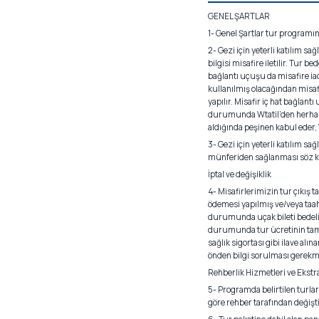
GENEL ŞARTLAR
1- Genel Şartlar tur program
2- Gezi için yeterli katılım s
bilgisi misafire iletilir. Tur b
bağlantı uçuşu da misafire iad
kullanılmış olacağından misafi
yapılır. Misafir iç hat bağlant
durumunda Wtatil’den herhangi
aldığında peşinen kabul eder
3- Gezi için yeterli katılım s
münferiden sağlanması söz kon
İptal ve değişiklik
4- Misafirlerimizin tur çıkış 
ödemesi yapılmış ve/veya taahh
durumunda uçak bileti bedelin
durumunda tur ücretinin tamam
sağlık sigortası gibi ilave alı
önden bilgi sorulması gerekme
Rehberlik Hizmetleri ve Ekstr
5- Programda belirtilen turlar
göre rehber tarafından değiştir