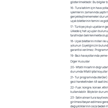
gösterilmektedir. Bu bilgiler b
16- Tura katılım için hava yol
işlemlerini zamanında yaptır
gerçekleştirememeleri durumun
uçak biletlerinin temini ve gid
17- Türkiye çıkışlı uçakların ge
ülkede iç hat uçuşları bulunuyo
tarafından belirlenmekte olup
18- Uçak biletlerini milleri il
yolunun (üyeliğinizin bulundu
garantisi verilmez. Programın 
19- Bazı havayollarında yeme-i
Diğer Hususlar
20- Wtatil misafirin doğrudan 
durumda Wtatil iptal koşulları 
21- Tur programında otel(ler)
gezi hareketinden 48 saat önce 
22- Fuar, kongre, konser, etki
kullanılabilir. Böyle bir durum
23- Satın alınan tura kayıt e
girilmesi/beyan edilmesi gerekm
değişikliklerinin ceza bedeli mi