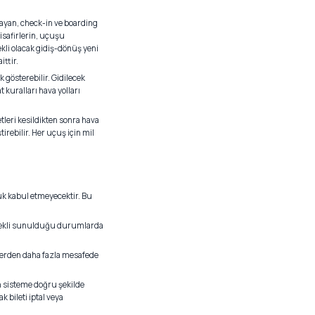
mayan, check-in ve boarding
safirlerin, uçuşu
kli olacak gidiş-dönüş yeni
ittir.
k gösterebilir. Gidilecek
 kuralları hava yolları
etleri kesildikten sonra hava
rebilir. Her uçuş için mil
luk kabul etmeyecektir. Bu
çenekli sunulduğu durumlarda
’ lerden daha fazla mesafede
n sisteme doğru şekilde
 bileti iptal veya