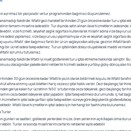
ının ayrılmaz bir parçasıdır ve tur programından bağımsız düşünülemez.
ağlanamadığı takdirde; Wtatil gezi hareket tarihinden 21 gün öncesine kadar turu iptal ed
edelinin tamamı misafire iade edilir. Tur dışında satın alınan ilave hizmetlerin iadesinde; 
e edilir, vize hizmeti, seyahat sağlık sigortası kullanılarak misafir adına vize başvuru
re iadesi yapılamaz, vize başvurusu yapılmamışsa vize ve seyahat sağlık sigortası da i
ı uçuşunu Wtatil’ den bağımsız farklı bir ürün sağlayıcıdan aldıysa, gezinin Wtatil taraf
 bir ücret iadesi talep edemez. Turun iptalinden dolayı oluşabilecek maddi ve manevi
, Wtatil sorumlu tutulamaz.
ağlanamadığı takdirde Wtatil iyi niyet göstererek turu iptal etmeme hakkında sahiptir. 
usu olacağından pakete dahil rehberlik hizmeti sadece yurtdışı gidiş-dönüş alan tra
tarihinden 30 gün öncesine kadar Wtatil’e yazılı olarak bildirmek koşulu ile Wtatil taraf
üt altına alınmış uçak biletleri hariç cezasız iptal hakkı vardır. Gezi başlangıç tarihi
den geriye kalan tur ücretinin %50’ si tutarında ceza ödeyerek, gezi başlangıç tarihi
ını ceza bedeli ödeyerek iptal yapabilir. İptal talep edilmesi durumunda, iç hat bağla
nan hizmetlerin iptal iade şartları iptal talep edilen süreye göre değişkenlik gösterebile
ktedir. Wtatil ilave hizmetlerin iptal iadesi için herhangi bir taahhütte bulunamaz.
a Turlar
ın günleri ve saatleri, gidilecek yerlerdeki müze, ören yerlerinin açık/kapalı olma duru
ilebilir. Turlar sırasında misafirlerimize farklı rehberler eşlik edebilir.