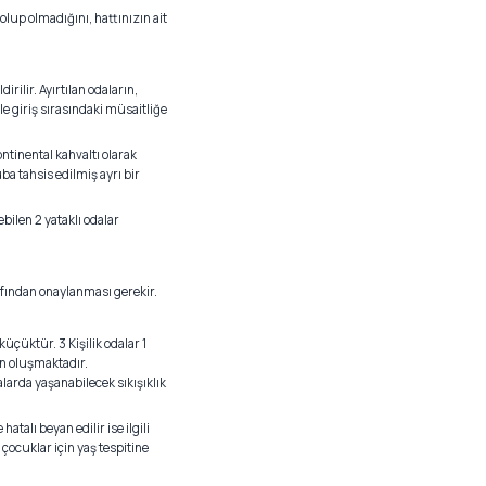
lup olmadığını, hattınızın ait
dirilir. Ayırtılan odaların,
le giriş sırasındaki müsaitliğe
ntinental kahvaltı olarak
ba tahsis edilmiş ayrı bir
ebilen 2 yataklı odalar
rafından onaylanması gerekir.
küçüktür. 3 Kişilik odalar 1
an oluşmaktadır.
larda yaşanabilecek sıkışıklık
atalı beyan edilir ise ilgili
çocuklar için yaş tespitine