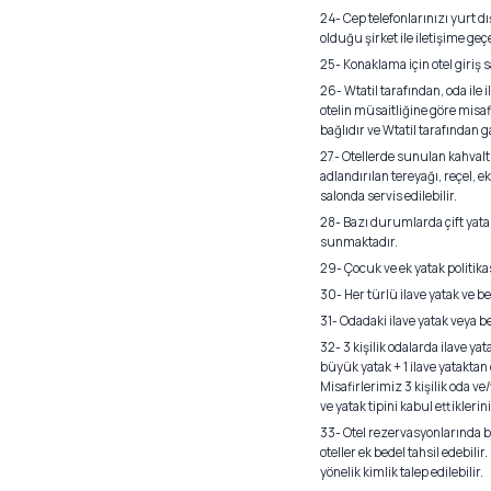
24- Cep telefonlarınızı yurt d
olduğu şirket ile iletişime geç
25- Konaklama için otel giriş sa
26- Wtatil tarafından, oda ile il
otelin müsaitliğine göre misaf
bağlıdır ve Wtatil tarafından 
27- Otellerde sunulan kahvaltı
adlandırılan tereyağı, reçel, 
salonda servis edilebilir.
28- Bazı durumlarda çift yatakl
sunmaktadır.
29- Çocuk ve ek yatak politikası
30- Her türlü ilave yatak ve b
31- Odadaki ilave yatak veya b
32- 3 kişilik odalarda ilave ya
büyük yatak + 1 ilave yatakta
Misafirlerimiz 3 kişilik oda v
ve yatak tipini kabul ettiklerin
33- Otel rezervasyonlarında bel
oteller ek bedel tahsil edebil
yönelik kimlik talep edilebilir.