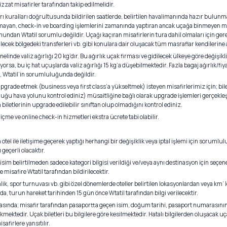
izzat misafirler tarafından takip edilmelidir.
ları kuralları doğrultusunda bildirilen saatlerde, belirtilen havalimanında hazır bulun
mayan, check-in ve boarding işlemlerini zamanında yaptıran ancak uçağa binmeyen mi
dan Wtatil sorumlu değildir. Uçağı kaçıran misafirlerin tura dahil olmaları için gere
ilecek bölgedeki transferleri vb. gibi konulara dair oluşacak tüm masraflar kendilerine a
nelinde valiz ağırlığı 20 kg’dır. Bu ağırlık uçak firması ve gidilecek ülkeye göre değişikli
rsa, bu iç hat uçuşlarda valiz ağırlığı 15 kg’a düşebilmektedir. Fazla bagaj ağırlık/fiyat
, Wtatil’in sorumluluğunda değildir.
e upgrade etmek (business veya first class’a yükseltmek) isteyen misafirlerimiz için; bil
ğu hava yolunu kontrol ediniz) müsaitliğine bağlı olarak upgrade işlemleri gerçekleşti
biletlerinin upgrade edilebilir sınıftan olup olmadığını kontrol ediniz.
çme ve online check-in hizmetleri ekstra ücrete tabi olabilir.
otel ile iletişime geçerek yaptığı herhangi bir değişiklik veya iptal işlemi için sorumlu
geçerli olacaktır.
 isim belirtilmeden sadece kategori bilgisi verildiği ve/veya aynı destinasyon için se
misafire Wtatil tarafından bildirilecektir.
nlik, spor turnuvası vb. gibi özel dönemlerde oteller belirtilen lokasyonlardan veya km
da, turun hareket tarihinden 15 gün önce Wtatil tarafından bilgi verilecektir.
snasında; misafir tarafından pasaportta geçen isim, doğum tarihi, pasaport numarasını
ektedir. Uçak biletleri bu bilgilere göre kesilmektedir. Hatalı bilgilerden oluşacak uçak
safirlere yansıtılır.