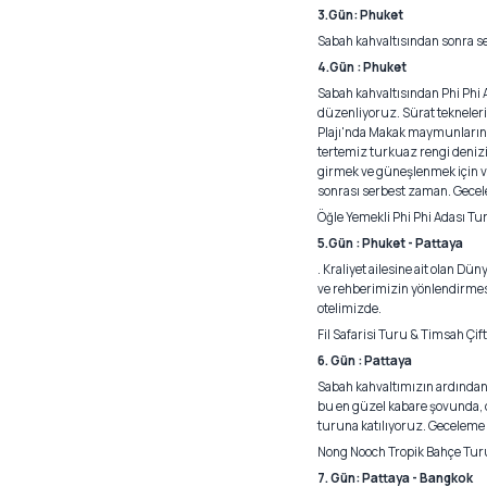
3.Gün: Phuket
Sabah kahvaltısından sonra s
4.Gün : Phuket
Sabah kahvaltısından Phi Phi A
düzenliyoruz. Sürat tekneleri
Plajı'nda Makak maymunlarını 
tertemiz turkuaz rengi denizi
girmek ve güneşlenmek için v
sonrası serbest zaman. Gece
Öğle Yemekli Phi Phi Adası Tur
5.Gün : Phuket - Pattaya
. Kraliyet ailesine ait olan D
ve rehberimizin yönlendirmesi
otelimizde.
Fil Safarisi Turu & Timsah Çift
6. Gün : Pattaya
Sabah kahvaltımızın ardında
bu en güzel kabare şovunda, 
turuna katılıyoruz. Geceleme 
Nong Nooch Tropik Bahçe Turu
7. Gün: Pattaya - Bangkok