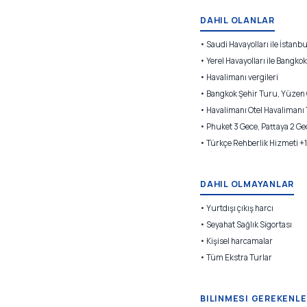
DAHIL OLANLAR
• Saudi Havayolları ile İstanb
• Yerel Havayolları ile Bangk
• Havalimanı vergileri
• Bangkok Şehir Turu, Yüzen Ça
• Havalimanı Otel Havalimanı 
• Phuket 3 Gece, Pattaya 2 G
• Türkçe Rehberlik Hizmeti 
DAHIL OLMAYANLAR
• Yurtdışı çıkış harcı
• Seyahat Sağlık Sigortası
• Kişisel harcamalar
• Tüm Ekstra Turlar
BILINMESI GEREKENLE