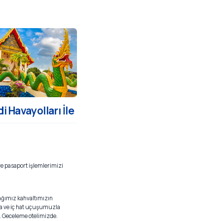
 Havayolları İle
ve pasaport işlemlerimizi
cağımız kahvaltımızın
ma ve iç hat uçuşumuzla
z. Geceleme otelimizde.