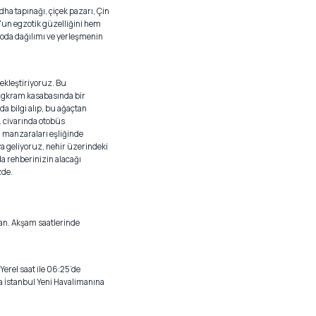
a tapınağı, çiçek pazarı, Çin
'un egzotik güzelliğini hem
, oda dağılımı ve yerleşmenin
ekleştiriyoruz. Bu
ngkram kasabasında bir
a bilgi alıp, bu ağaçtan
. civarında otobüs
u manzaraları eşliğinde
ya geliyoruz, nehir üzerindeki
a rehberinizin alacağı
zde.
man. Akşam saatlerinde
 Yerel saat ile 06:25’de
da İstanbul Yeni Havalimanına