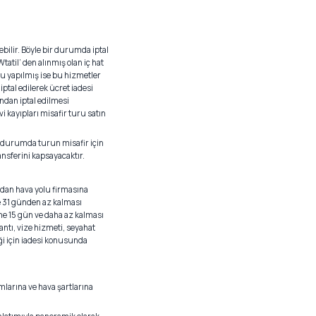
ebilir. Böyle bir durumda iptal
Wtatil’ den alınmış olan iç hat
su yapılmış ise bu hizmetler
ptal edilerek ücret iadesi
ından iptal edilmesi
 kayıpları misafir turu satın
Bu durumda turun misafir için
nsferini kapsayacaktır.
ından hava yolu firmasına
ne 31 günden az kalması
ne 15 gün ve daha az kalması
ntı, vize hizmeti, seyahat
ceği için iadesi konusunda
mlarına ve hava şartlarına