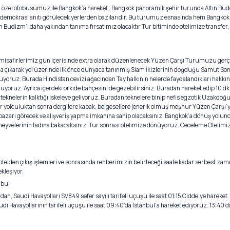
 özel otobüsümüz ile Bangkok’a hareket . Bangkok panoramik şehir turunda Altın Buddh
, demokrasi anıtı görülecek yerlerden bazılarıdır. Bu turumuz esnasında hem Bangkok
en Budizm’i daha yakından tanıma fırsatımız olacaktır Tur bitiminde otelimize transfer
 misafirlerimiz gün içerisinde extra olarak düzenlenecek Yüzen Çarşı Turumuzu gerç
 çıkarak yol üzerinde ilk önce dünyaca tanınmış Siam İkizlerinin doğduğu Samut So
ruyoruz. Burada Hindistan cevizi ağacından Tay halkının nelerde faydalandıkları hakkınd
rüyoruz. Ayrıca içerdeki orkide bahçesini de gezebilirsiniz. Buradan hareket edip 10 dk
 teknelerin kalktığı iskeleye geliyoruz. Buradan teknelere binip nefis egzotik Uzakdoğ
 bir yolculuktan sonra dergilere kapak, belgesellere jenerik olmuş meşhur Yüzen Çarşı’
 pazarı görecek ve alışveriş yapma imkanına sahip olacaksınız. Bangkok’a dönüş yolund
meyvelerinin tadına bakacaksınız. Tur sonrası otelimize dönüyoruz. Geceleme Otelimi
otelden çıkış işlemleri ve sonrasında rehberimizin belirteceği saate kadar serbest za
kleşiyor.
nbul
ndan, Saudi Havayolları SV849 sefer sayılı tarifeli uçuşu ile saat 01:15 Cidde’ye hareket.
di Havayollarının tarifeli uçuşu ile saat 09:40’da İstanbul’a hareket ediyoruz. 13:40’