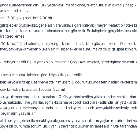
ışında kullanabilmek için Türkiye’den ayrılmadan önce, telefonunuzun yurt dışına açık o
erek kontrol ediniz.
ati 15.00, çıkış saati ise 12.00’dir.
gili talepler (yüksek kat, genel alanlara yakın, sigara içilen/içilmeyen, yatak tipi) otele bil
irin tercihleri doğrultusunda olmasına özen gösterilir. Bu taleplerin gerçekleşmesi ote
garanti edilemez.
 Türk mutfağında alışılagelmiş zengin kahvaltıdan farklılık göstermektedir. Genelde ko
ekmek, çay veya kahveden oluşan sınırlı seçenekler ile sunulmakta olup, gruplar için gru
ı oda yerine çift kişilik yatak olabilmektedir. Çoğu Avrupa oteli, gerektiğinde birleştiril
 her otelin, oda tiplerine göre değişiklik gösterebilir.
ebek karyolası, talep üzerine ve otelin müsaitliği doğrultusunda temin edilir ve otel ta
ebek karyolası kapasitesi 1 adettir (azami).
tak uygulaması vardır, bu tip odalarda 3. Kişiye tahsis edilen yatak standart yataklardan 
n oluşmaktadır. İlave yataklar, açma-kapama ve coach bed olarak adlandırılan yataklard
e/veya çocuklu rezervasyonlarında standart odaya eklenecek ilave yataklar nedeniyle oda
i beyan etmiş sayılırlar.
irtilen, yetişkinler ile konaklayacak çocuk sayısı ve çocukların yaşları misafirlerimizce h
ir. Böyle bir durumda sorumluluk yanlış beyanda bulunan misafire aittir. Otel tarafından 