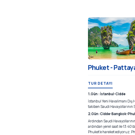
Phuket - Pattaya
TUR DETAYI
1.Gün : İstanbul-Cidde
İstanbul Yeni Havalimanı Dış 
takiben Saudi Havayollarının 
2.Gün: Cidde-Bangkok-Phu
Ardından Saudi Havayollarının
ardından yerel saat ile 13:4
Phuket’e hareket ediyoruz. Ph