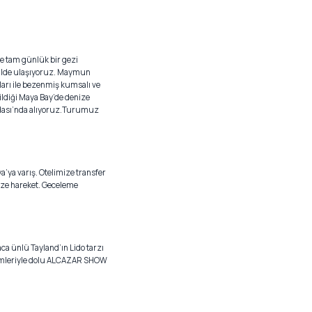
le tam günlük bir gezi
ekilde ulaşıyoruz. Maymun
ları ile bezenmiş kumsalı ve
ildiği Maya Bay’de denize
 Adası’nda alıyoruz.Turumuz
a’ya varış. Otelimize transfer
ize hareket. Geceleme
 ünlü Tayland’ın Lido tarzı
stemleriyle dolu ALCAZAR SHOW