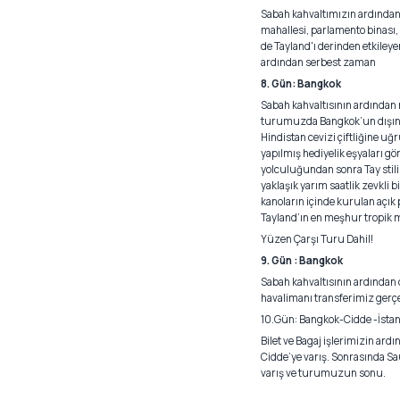
Sabah kahvaltımızın ardından
mahallesi, parlamento binası
de Tayland'ı derinden etkiley
ardından serbest zaman
8. Gün: Bangkok
Sabah kahvaltısının ardından
turumuzda Bangkok’un dışına
Hindistan cevizi çiftliğine uğ
yapılmış hediyelik eşyaları gö
yolculuğundan sonra Tay stili
yaklaşık yarım saatlik zevkli
kanoların içinde kurulan açık
Tayland’ın en meşhur tropik 
Yüzen Çarşı Turu Dahil!
9. Gün : Bangkok
Sabah kahvaltısının ardından 
havalimanı transferimiz gerçe
10.Gün: Bangkok-Cidde -İsta
Bilet ve Bagaj işlerimizin ardı
Cidde’ye varış. Sonrasında Sau
varış ve turumuzun sonu.