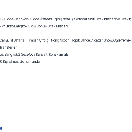
ul – Cidde-Bangkok- Cidde -İstanbul gidiş dönüş ekonomi sınıfı uçak biletleri ve Uçak iç
ok-Phuket-Bangkok Gidiş Dönüş Uçak Biletleri
rşı, Fil Safarisi, Timsah Çiftliği, Nong Nooch Tropik Bahçe, Alcazar Show, Öğle Yemekl
Transferler
ece, Bangkok 2 Gece Oda Kahvaltı Konaklamalar
+10 Kişi olması durumunda
R