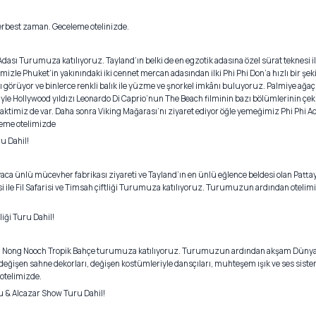
erbest zaman. Geceleme otelinizde.
dası Turumuza katılıyoruz. Tayland’ın belki de en egzotik adasına özel sürat teknesi i
mizle Phuket’in yakınındaki iki cennet mercan adasından ilki Phi Phi Don’a hızlı bir ş
görüyor ve binlerce renkli balık ile yüzme ve şnorkel imkânı buluyoruz. Palmiye ağaç
yle Hollywood yıldızı Leonardo Di Caprio’nun The Beach filminin bazı bölümlerinin çek
aktimiz de var. Daha sonra Viking Mağarası’nı ziyaret ediyor öğle yemeğimiz Phi Phi
leme otelimizde
u Dahil!
ünyaca ünlü mücevher fabrikası ziyareti ve Tayland’ın en ünlü eğlence beldesi olan Pattay
 ile Fil Safarisi ve Timsah çiftliği Turumuza katılıyoruz. Turumuzun ardından otelim
liği Turu Dahil!
n Nong Nooch Tropik Bahçe turumuza katılıyoruz. Turumuzun ardından akşam Dünyaca
değişen sahne dekorları, değişen kostümleriyle dansçıları, muhteşem ışık ve ses si
otelimizde.
 & Alcazar Show Turu Dahil!