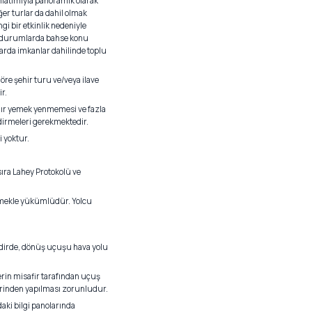
anlatımıyla panoramik olarak
ğer turlar da dahil olmak
gi bir etkinlik nedeniyle
ği durumlarda bahse konu
larda imkanlar dahilinde toplu
öre şehir turu ve/veya ilave
r.
ağır yemek yenmemesi ve fazla
ldirmeleri gerekmektedir.
i yoktur.
sıra Lahey Protokolü ve
ldirmekle yükümlüdür. Yolcu
takdirde, dönüş uçuşu hava yolu
lerin misafir tarafından uçuş
elerinden yapılması zorunludur.
daki bilgi panolarında