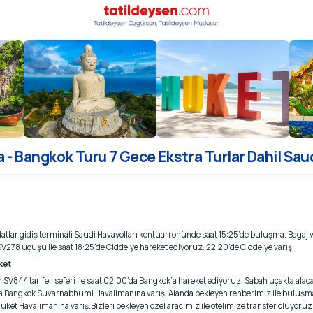
 - Bangkok Turu 7 Gece Ekstra Turlar Dahil Saudi
Hatlar gidiş terminali Saudi Havayolları kontuarı önünde saat 15:25’de buluşma. Bagaj 
SV278 uçuşu ile saat 18:25’de Cidde’ye hareket ediyoruz. 22:20’de Cidde’ye varış.
ket
 SV844 tarifeli seferi ile saat 02:00’da Bangkok’a hareket ediyoruz. Sabah uçakta ala
0’da Bangkok Suvarnabhumi Havalimanına varış. Alanda bekleyen rehberimiz ile buluş
uket Havalimanına varış.Bizleri bekleyen özel aracımız ile otelimize transfer oluyoru