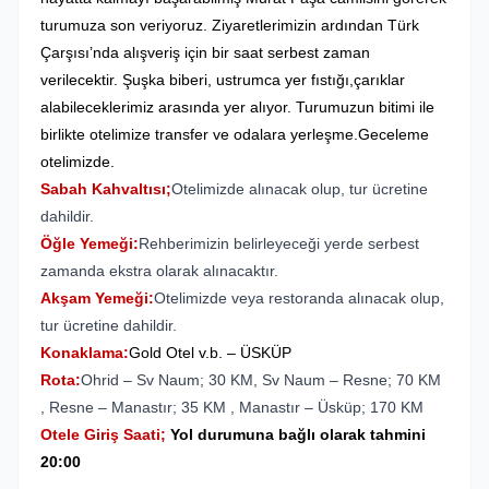
turumuza son veriyoruz. Ziyaretlerimizin ardından Türk
Çarşısı’nda alışveriş için bir saat serbest zaman
verilecektir. Şuşka biberi, ustrumca yer fıstığı,çarıklar
alabileceklerimiz arasında yer alıyor. Turumuzun bitimi ile
birlikte otelimize transfer ve odalara yerleşme.Geceleme
otelimizde.
Sabah Kahvaltısı;
Otelimizde alınacak olup, tur ücretine
dahildir.
Öğle Yemeği:
Rehberimizin belirleyeceği yerde serbest
zamanda ekstra olarak alınacaktır.
Akşam Yemeği:
Otelimizde veya restoranda alınacak olup,
tur ücretine dahildir.
Konaklama:
Gold Otel v.b. – ÜSKÜP
Rota:
Ohrid – Sv Naum; 30 KM, Sv Naum – Resne; 70 KM
, Resne – Manastır; 35 KM , Manastır – Üsküp; 170 KM
Otele Giriş Saati;
Yol durumuna bağlı olarak tahmini
20:00