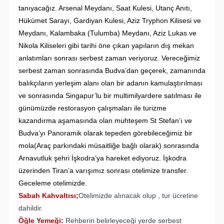
tanıyacağız. Arsenal Meydanı, Saat Kulesi, Utanç Anıtı,
Hükümet Sarayı, Gardiyan Kulesi, Aziz Tryphon Kilisesi ve
Meydanı, Kalambaka (Tulumba) Meydanı, Aziz Lukas ve
Nikola Kiliseleri gibi tarihi öne çıkan yapıların dış mekan
anlatımları sonrası serbest zaman veriyoruz. Vereceğimiz
serbest zaman sonrasında Budva’dan geçerek, zamanında
balıkçıların yerleşim alanı olan bir adanın kamulaştırılması
ve sonrasında Singapur’lu bir multimilyardere satılması ile
günümüzde restorasyon çalışmaları ile turizme
kazandırma aşamasında olan muhteşem St Stefan’ı ve
Budva’yı Panoramik olarak tepeden görebileceğimiz bir
mola
(Araç parkındaki müsaitliğe bağlı olarak)
sonrasında
Arnavutluk şehri İşkodra’ya hareket ediyoruz. İşkodra
üzerinden Tiran’a varışımız sonrası otelimize transfer.
Geceleme otelimizde.
Sabah Kahvaltısı;
Otelimizde alınacak olup , tur ücretine
dahildir.
Öğle Yemeği:
Rehberin belirleyeceği yerde serbest