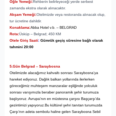
Öğle Yemeği:
Rehberin belirleyeceği yerde serbest
zamanda ekstra olarak alınacaktır.
Akşam Yemeği:
Otelimizde veya restoranda alınacak olup,
tur ücretine dahildir.
Konaklama:
Abba Hotel v.b. – BELGRAD
Rota:
Üsküp – Belgrad; 450 KM
Otele Giriş Saati
:
Gümrük geçiş süresine bağlı olarak
tahmini 20:00
5.Gün Belgrad – Saraybosna
Otelimizde alacağımız kahvaltı sonrası Saraybosna’ya
hareket ediyoruz. Dağlık balkan yollarında ilerlerken
göreceğimiz muhteşem manzaralar eşliğinde yolculuk
sonrası v
arışımızla beraber panoramik şehir turumuza
başlıyoruz. Avrupa’nın en müstesna çarşısı Başçarşı’da
gezintimizi yapıyoruz.Bu kültürel şehri tanıtan turumuzda
Çarşı’nın adeta sembolu haline gelen Saraybosna Sebil