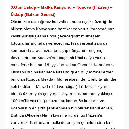
3.Gün Üsküp – Matka Kanyonu – Kosova (Prizren) –
Üsküp (Balkan Gecesi)
Otelimizde alacağımız kahvaltı sonrası
eşsiz güzelliği ile
bilinen Matka Kanyonuna hareket ediyoruz. Yapacağımız
keyifli yürüyüş esnasında çekeceğimiz muhteşem
fotoğraflar ardından vereceğimiz kısa serbest zaman
sonrasında aracımızda buluşup dünyanın en genç
devletlerinden Kosova’nın başkenti Priştina’ya yakın
mesafede bulunan19. yy.’dan kalma Osmanlı Konağını ve
Osmanlı’nın balkanlarda kazandığı en büyük zaferlerden
biri olan Kosova Meydan Muharebesinde, Obilic tarafından
şehit edilen I.
Murad (Hüdavendigar) Türbesi’ni ziyaret
etmek üzere yola çıkıyoruz. Ziyaretimiz sonrası
yaklaşık
100 km’lik yolculuğumuzun ardından Balkanların ve
Kosova’nın en şirin şehirlerinden biri olarak kabul edilen,
Bistrica (Akdere) Nehri kıyısına kurulmuş Prizren’e
varıyoruz. Balkanların belki de en şirin şehirlerinden biri