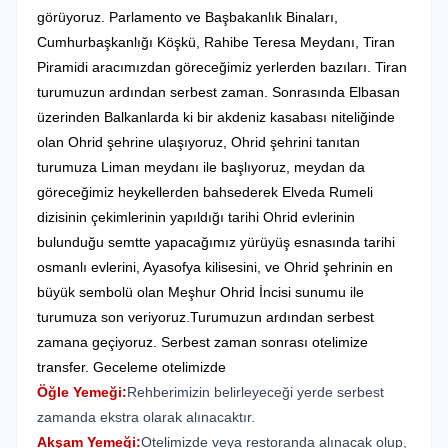
görüyoruz. Parlamento ve Başbakanlık Binaları,
Cumhurbaşkanlığı Köşkü, Rahibe Teresa Meydanı, Tiran
Piramidi aracımızdan göreceğimiz yerlerden bazıları. Tiran
turumuzun ardından serbest zaman. Sonrasında
Elbasan
üzerinden Balkanlarda ki bir akdeniz kasabası niteliğinde
olan Ohrid şehrine ulaşıyoruz, Ohrid şehrini tanıtan
turumuza Liman meydanı ile başlıyoruz, meydan da
göreceğimiz heykellerden bahsederek Elveda Rumeli
dizisinin çekimlerinin yapıldığı tarihi Ohrid evlerinin
bulunduğu semtte yapacağımız yürüyüş esnasında tarihi
osmanlı evlerini, Ayasofya kilisesini, ve Ohrid şehrinin en
büyük sembolü olan Meşhur Ohrid İncisi sunumu ile
turumuza son veriyoruz.Turumuzun ardından serbest
zamana geçiyoruz. Serbest zaman sonrası otelimize
transfer. Geceleme otelimizde
Öğle Yemeği:
Rehberimizin belirleyeceği yerde serbest
zamanda ekstra olarak alınacaktır.
Akşam Yemeği:
Otelimizde veya restoranda alınacak olup,