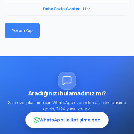
Daha Fazla Göster
+11
Yorum Yap
Aradığınızı bulamadınız mı?
Size özel planlama için WhatsApp üzerinden bizimle iletişime
geçin, 7/24 yanınızdayız.
WhatsApp ile iletişime geç