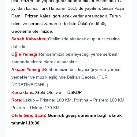
olan Prizren’de yapacağımız panoramik tur esnasında 17.
yy.’dan kalma Türk Hamamı, 1615’de yapılmış Sinan Paşa
Camii, Prizren Kalesi görülecek yerler arasındadır. Turun
bitimi ve serbest zaman ile birlikte Üsküp’e dönüş.
Geceleme otelimizde.
Sabah Kahvaltısı;
Otelimizde alınacak olup, tur ücretine
dahildir.
Öğle Yemeği:
Rehberimizin belirleyeceği yerde serbest
zamanda ekstra olarak alınacaktır.
Akşam Yemeği:
Rehberimizin belirleyeceği yerde yöresel
yemekler ve müzik eşliğinde Balkan Gecesi. (TUR
ÜCRETİNE DAHİL)
Konaklama:
Gold Otel v.b. – ÜSKÜP
Rota:
Üsküp – Pristina; 100 KM, Pristina – Prizren; 100 KM,
Prizren – Üsküp; 170 KM
Otele Giriş Saati
:
Gümrük geçiş süresine bağlı olarak
tahmini 19:30