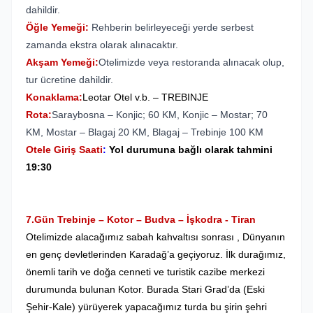
dahildir.
Öğle Yemeği:
Rehberin belirleyeceği yerde serbest
zamanda ekstra olarak alınacaktır.
Akşam Yemeği:
Otelimizde veya restoranda alınacak olup,
tur ücretine dahildir.
Konaklama:
Leotar Otel v.b. – TREBINJE
Rota:
Saraybosna – Konjic; 60 KM, Konjic – Mostar; 70
KM, Mostar – Blagaj 20 KM, Blagaj – Trebinje 100 KM
Otele Giriş Saati
:
Yol durumuna bağlı olarak tahmini
19:30
7.Gün Trebinje – Kotor – Budva – İşkodra - Tiran
Otelimizde alacağımız sabah kahvaltısı sonrası , Dünyanın
en genç devletlerinden Karadağ’a geçiyoruz. İlk durağımız,
önemli tarih ve doğa cenneti ve turistik cazibe merkezi
durumunda bulunan Kotor. Burada Stari Grad’da (Eski
Şehir-Kale) yürüyerek yapacağımız turda bu şirin şehri