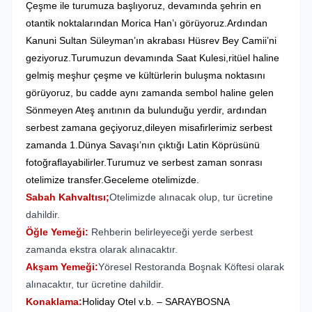
Çeşme ile turumuza başlıyoruz, devamında şehrin en
otantik noktalarından Morica Han’ı görüyoruz.Ardından
Kanuni Sultan Süleyman’ın akrabası Hüsrev Bey Camii’ni
geziyoruz.Turumuzun devamında Saat Kulesi,ritüel haline
gelmiş meşhur çeşme ve kültürlerin buluşma noktasını
görüyoruz, bu cadde aynı zamanda sembol haline gelen
Sönmeyen Ateş anıtının da bulunduğu yerdir, ardından
serbest zamana geçiyoruz,dileyen misafirlerimiz serbest
zamanda 1.Dünya Savaşı’nın çıktığı Latin Köprüsünü
fotoğraflayabilirler.Turumuz ve serbest zaman sonrası
otelimize transfer.Geceleme otelimizde.
Sabah Kahvaltısı;
Otelimizde alınacak olup, tur ücretine
dahildir.
Öğle Yemeği:
Rehberin belirleyeceği yerde serbest
zamanda ekstra olarak alınacaktır.
Akşam Yemeği:
Yöresel Restoranda Boşnak Köftesi olarak
alınacaktır, tur ücretine dahildir.
Konaklama:
Holiday Otel v.b. – SARAYBOSNA