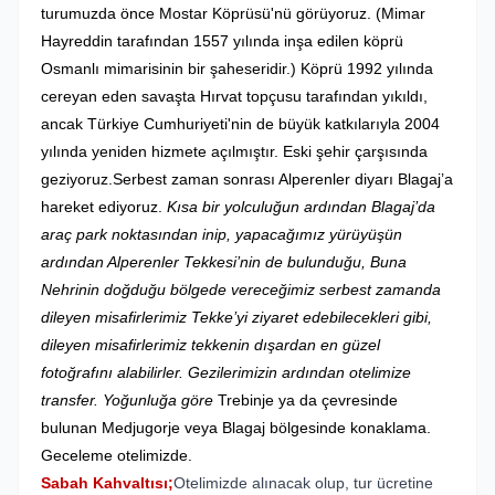
turumuzda önce Mostar Köprüsü'nü görüyoruz. (Mimar
Hayreddin tarafından 1557 yılında inşa edilen köprü
Osmanlı mimarisinin bir şaheseridir.) Köprü 1992 yılında
cereyan eden savaşta Hırvat topçusu tarafından yıkıldı,
ancak Türkiye Cumhuriyeti'nin de büyük katkılarıyla 2004
yılında yeniden hizmete açılmıştır. Eski şehir çarşısında
geziyoruz.Serbest zaman sonrası Alperenler diyarı Blagaj’a
hareket ediyoruz.
Kısa bir yolculuğun ardından Blagaj’da
araç park noktasından inip, yapacağımız yürüyüşün
ardından Alperenler Tekkesi’nin de bulunduğu, Buna
Nehrinin doğduğu bölgede vereceğimiz serbest zamanda
dileyen misafirlerimiz Tekke’yi ziyaret edebilecekleri gibi,
dileyen misafirlerimiz tekkenin dışardan en güzel
fotoğrafını alabilirler. Gezilerimizin ardından otelimize
transfer. Yoğunluğa göre
Trebinje ya da çevresinde
bulunan Medjugorje veya Blagaj bölgesinde konaklama.
Geceleme otelimizde.
Sabah Kahvaltısı;
Otelimizde alınacak olup, tur ücretine