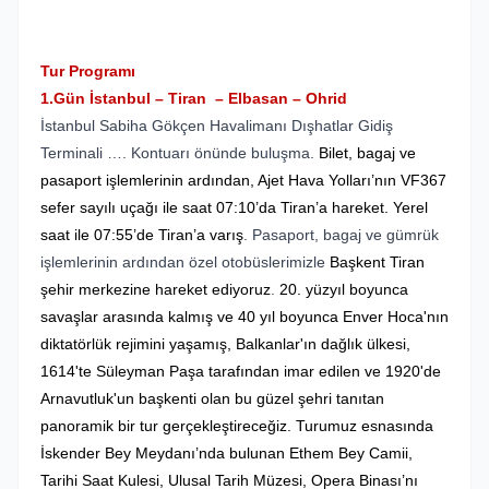
Tur Programı
1.Gün İstanbul – Tiran – Elbasan – Ohrid
İstanbul Sabiha Gökçen Havalimanı Dışhatlar Gidiş
Terminali …. Kontuarı önünde buluşma.
Bilet, bagaj ve
pasaport işlemlerinin ardından, Ajet Hava Yolları’nın VF367
sefer sayılı uçağı ile saat 07:10’da Tiran’a hareket. Yerel
saat ile 07:55’de Tiran’a varış
. Pasaport, bagaj ve gümrük
işlemlerinin ardından özel otobüslerimizle
Başkent Tiran
şehir merkezine hareket ediyoruz
.
20. yüzyıl boyunca
savaşlar arasında kalmış ve 40 yıl boyunca Enver Hoca'nın
diktatörlük rejimini yaşamış, Balkanlar'ın dağlık ülkesi,
1614'te Süleyman Paşa tarafından imar edilen ve 1920'de
Arnavutluk'un başkenti olan bu güzel şehri tanıtan
panoramik bir tur gerçekleştireceğiz. Turumuz esnasında
İskender Bey Meydanı’nda bulunan Ethem Bey Camii,
Tarihi Saat Kulesi, Ulusal Tarih Müzesi, Opera Binası’nı