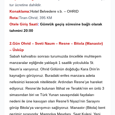
tur ücretine dahildir.
Konaklama:
Hotel Belvedere v.b. – OHRID
Rota:
Tiran-Ohrid; 395 KM
Otele Giriş Saati
:
Gümrük
geçiş süresine bağlı olarak
tahmini
20:00
2.Gün Ohrid – Sveti Naum – Resne – Bitola (Manastır)
– Üsküp
Sabah kahvaltısı sonrası
turumuzda öncelikle muhteşem
manzaralar eşliğinde yaklaşık 1 saatlik yolculukla St.
Naum’a varıyoruz. Ohrid Gölünün doğduğu Kara Drin’in
kaynağını görüyoruz. Buradaki enfes manzara adeta
nefesinizi kesecek niteliktedir. Ardından Resne’ye hareket
ediyoruz. Resne’de bulunan İttihat ve Terakki’nin en ünlü 3
simasından biri ve Türk Yunan savaşındaki faydaları
nedeni ile üne kavuşan olan Resne’li Niyazi’nin Sarayını
görüp Bitola’ya varışımızı sağlıyoruz. Manastır (Bitola) kent
gezimiz sırasında; Magnolya Meydanı, Saat Kulesi, Yeni