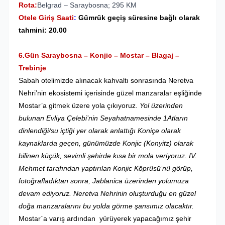
Rota:
Belgrad – Saraybosna; 295 KM
Otele Giriş Saati
:
Gümrük geçiş süresine bağlı olarak
tahmini: 20.00
6.Gün Saraybosna – Konjic – Mostar – Blagaj –
Trebinje
Sabah otelimizde alınacak kahvaltı sonrasında Neretva
Nehri’nin ekosistemi içerisinde güzel manzaralar eşliğinde
Mostar’a gitmek üzere yola çıkıyoruz.
Yol üzerinden
bulunan Evliya Çelebi’nin Seyahatnamesinde 1Atların
dinlendiği/su içtiği yer olarak anlattığı Koniçe olarak
kaynaklarda geçen, günümüzde Konjic (Konyitz) olarak
bilinen küçük, sevimli şehirde kısa bir mola veriyoruz. IV.
Mehmet tarafından yaptırılan Konjic Köprüsü’nü görüp,
fotoğrafladıktan sonra, Jablanica üzerinden yolumuza
devam ediyoruz. Neretva Nehrinin oluşturduğu en güzel
doğa manzaralarını bu yolda görme şansımız olacaktır.
Mostar`a varış ardından yürüyerek yapacağımız şehir