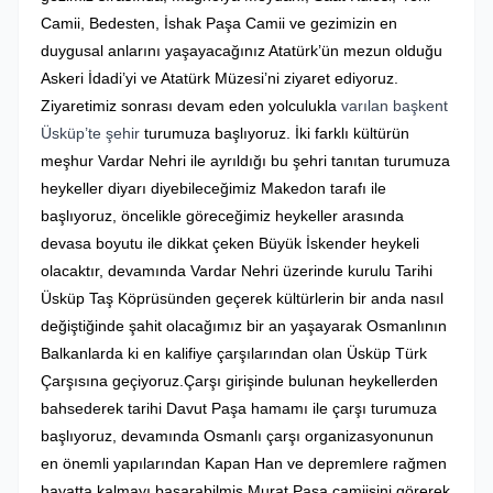
Camii, Bedesten, İshak Paşa Camii ve gezimizin en
duygusal anlarını yaşayacağınız Atatürk’ün mezun olduğu
Askeri İdadi’yi ve Atatürk Müzesi’ni ziyaret ediyoruz.
Ziyaretimiz sonrası devam eden yolculukla
varılan başkent
Üsküp’te şehir
turumuza başlıyoruz.
İki farklı kültürün
meşhur Vardar Nehri ile ayrıldığı bu şehri tanıtan turumuza
heykeller diyarı diyebileceğimiz Makedon tarafı ile
başlıyoruz, öncelikle göreceğimiz heykeller arasında
devasa boyutu ile dikkat çeken Büyük İskender heykeli
olacaktır, devamında Vardar Nehri üzerinde kurulu Tarihi
Üsküp Taş Köprüsünden geçerek kültürlerin bir anda nasıl
değiştiğinde şahit olacağımız bir an yaşayarak Osmanlının
Balkanlarda ki en kalifiye çarşılarından olan Üsküp Türk
Çarşısına geçiyoruz.Çarşı girişinde bulunan heykellerden
bahsederek tarihi Davut Paşa hamamı ile çarşı turumuza
başlıyoruz, devamında Osmanlı çarşı organizasyonunun
en önemli yapılarından Kapan Han ve depremlere rağmen
hayatta kalmayı başarabilmiş Murat Paşa camiisini görerek