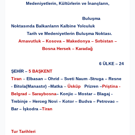
Medeniyetlerin, Kültürlerin ve İnançların,
Buluşma
Noktasında Balkanların Kalbine Yolculuk
Tarih ve Medeniyetlerin Buluşma Noktası
.
Arnavutluk – Kosova – Makedonya – Sırbistan –
Bosna Hersek – Karadağ
6 ÜLKE – 24
ŞEHİR –
5 BAŞKENT
Tiran
–
Elbasan – Ohrid – Sveti Naum -Struga – Resne
- Bitola(Manastır) –Matka
–
Üsküp
Prizren –
Priştina -
Belgrad – Saraybosna
– Konjic – Mostar – Blagaj -
Trebinje – Herceg Novi – Kotor – Budva – Petrovac –
Bar – İşkodra –
Tiran
Tur Tarihleri