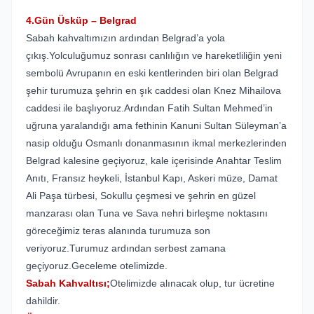
4.Gün Üsküp – Belgrad
Sabah kahvaltımızın ardından Belgrad’a yola
çıkış.Yolculuğumuz sonrası canlılığın ve hareketliliğin yeni
sembolü Avrupanın en eski kentlerinden biri olan Belgrad
şehir turumuza şehrin en şık caddesi olan Knez Mihailova
caddesi ile başlıyoruz.Ardından Fatih Sultan Mehmed’in
uğruna yaralandığı ama fethinin Kanuni Sultan Süleyman’a
nasip olduğu Osmanlı donanmasının ikmal merkezlerinden
Belgrad kalesine geçiyoruz, kale içerisinde Anahtar Teslim
Anıtı, Fransız heykeli, İstanbul Kapı, Askeri müze, Damat
Ali Paşa türbesi, Sokullu çeşmesi ve şehrin en güzel
manzarası olan Tuna ve Sava nehri birleşme noktasını
göreceğimiz teras alanında turumuza son
veriyoruz.Turumuz ardından serbest zamana
geçiyoruz.Geceleme otelimizde.
Sabah Kahvaltısı;
Otelimizde alınacak olup, tur ücretine
dahildir.