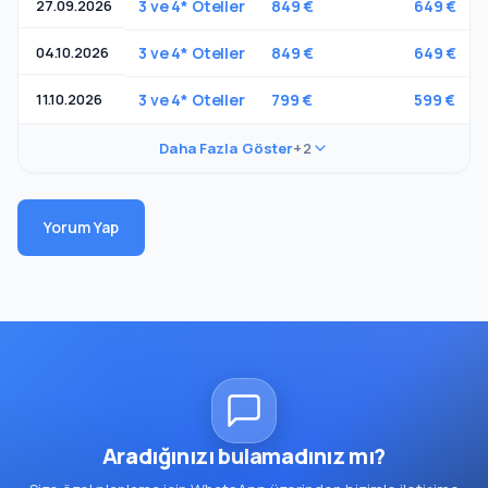
27.09.2026
3 ve 4* Oteller
849 €
649 €
04.10.2026
3 ve 4* Oteller
849 €
649 €
11.10.2026
3 ve 4* Oteller
799 €
599 €
Daha Fazla Göster
+2
Yorum Yap
Aradığınızı bulamadınız mı?