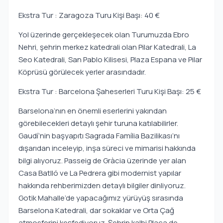
Ekstra Tur : Zaragoza Turu Kişi Başı: 40 €
Yol üzerinde gerçekleşecek olan Turumuzda Ebro
Nehri, şehrin merkez katedrali olan Pilar Katedrali, La
Seo Katedrali, San Pablo Kilisesi, Plaza Espana ve Pilar
Köprüsü görülecek yerler arasındadır.
Ekstra Tur : Barcelona Şaheserleri Turu Kişi Başı: 25 €
Barselona’nın en önemli eserlerini yakından
görebilecekleri detaylı şehir turuna katılabilirler.
Gaudí’nin başyapıtı Sagrada Família Bazilikası’nı
dışarıdan inceleyip, inşa süreci ve mimarisi hakkında
bilgi alıyoruz. Passeig de Gràcia üzerinde yer alan
Casa Batlló ve La Pedrera gibi modernist yapılar
hakkında rehberimizden detaylı bilgiler dinliyoruz.
Gotik Mahalle’de yapacağımız yürüyüş sırasında
Barselona Katedrali, dar sokaklar ve Orta Çağ
atmosferini keşfediyoruz. Şehrin kalbi Plaça de