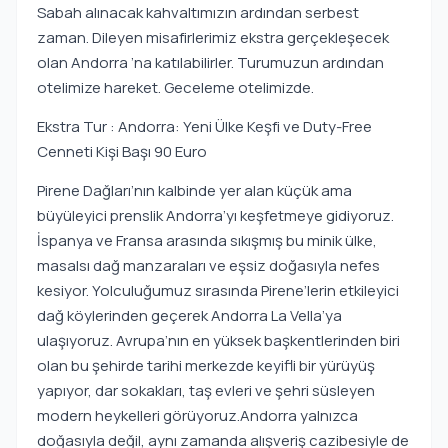
Sabah alınacak kahvaltımızın ardından serbest
zaman. Dileyen misafirlerimiz ekstra gerçekleşecek
olan Andorra ’na katılabilirler. Turumuzun ardından
otelimize hareket. Geceleme otelimizde.
Ekstra Tur : Andorra: Yeni Ülke Keşfi ve Duty-Free
Cenneti Kişi Başı 90 Euro
Pirene Dağları’nın kalbinde yer alan küçük ama
büyüleyici prenslik Andorra’yı keşfetmeye gidiyoruz.
İspanya ve Fransa arasında sıkışmış bu minik ülke,
masalsı dağ manzaraları ve eşsiz doğasıyla nefes
kesiyor. Yolculuğumuz sırasında Pirene’lerin etkileyici
dağ köylerinden geçerek Andorra La Vella’ya
ulaşıyoruz. Avrupa’nın en yüksek başkentlerinden biri
olan bu şehirde tarihi merkezde keyifli bir yürüyüş
yapıyor, dar sokakları, taş evleri ve şehri süsleyen
modern heykelleri görüyoruz.Andorra yalnızca
doğasıyla değil, aynı zamanda alışveriş cazibesiyle de