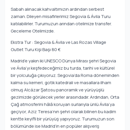
Sabah alınacak kahvaltımızın ardından serbest
zaman. Dileyen misafirlerimiz Segovia & Ávila Turu
katılabilirler. Turumuzun arından otelimize transfer.
Geceleme Otelimizde.
Ekstra Tur : Segovia & Ávila ve Las Rozas Village
Outlet Turu Kişi Başı 80 €
Madrid’e yakın iki UNESCO Dünya Mirası şehri Segovia
ve Ávila’yı keşfedeceğimiz bu turda, tarihi ve kültürel
bir yolculuğa çıkıyoruz. Segovia’da Roma döneminden
kalma su kemeri, gotik katedrali ve masallara ilham
olmuş Alcázar Şatosu panoramik ve yürüyüşlü
gezimizde görülecek yerler arasındadır. Ardından, Orta
Çağ atmosferini hâlâ koruyan surlarıyla ünlü Ávila’ya
geçiyor, Aziz Teresa’nın şehri olarak bilinen bu kadim
kentte keyifli bir yürüyüş yapıyoruz. Turumuzun son
bölümünde ise Madrid’in en popüler alışveriş