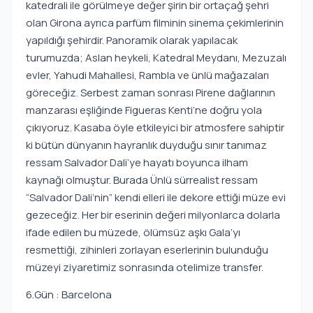
katedrali ile görülmeye değer şirin bir ortaçağ şehri
olan Girona ayrıca parfüm filminin sinema çekimlerinin
yapıldığı şehirdir. Panoramik olarak yapılacak
turumuzda; Aslan heykeli, Katedral Meydanı, Mezuzalı
evler, Yahudi Mahallesi, Rambla ve ünlü mağazaları
göreceğiz. Serbest zaman sonrası Pirene dağlarının
manzarası eşliğinde Figueras Kenti’ne doğru yola
çıkıyoruz. Kasaba öyle etkileyici bir atmosfere sahiptir
ki bütün dünyanın hayranlık duyduğu sınır tanımaz
ressam Salvador Dali’ye hayatı boyunca ilham
kaynağı olmuştur. Burada Ünlü sürrealist ressam
“Salvador Dali’nin” kendi elleri ile dekore ettiği müze evi
gezeceğiz. Her bir eserinin değeri milyonlarca dolarla
ifade edilen bu müzede, ölümsüz aşkı Gala’yı
resmettiği, zihinleri zorlayan eserlerinin bulunduğu
müzeyi ziyaretimiz sonrasında otelimize transfer.
6.Gün : Barcelona