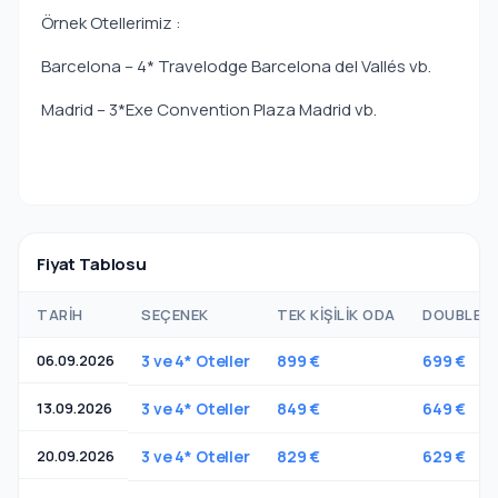
Örnek Otellerimiz :
Barcelona – 4* Travelodge Barcelona del Vallés vb.
Madrid – 3*Exe Convention Plaza Madrid vb.
Fiyat Tablosu
TARIH
SEÇENEK
TEK KIŞILIK ODA
DOUBLE O
06.09.2026
3 ve 4* Oteller
899 €
699 €
13.09.2026
3 ve 4* Oteller
849 €
649 €
20.09.2026
3 ve 4* Oteller
829 €
629 €