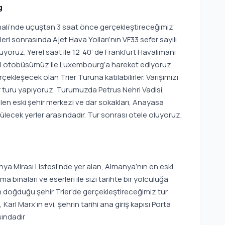
g
ali’nde uçuştan 3 saat önce gerçekleştireceğimiz
eri sonrasında Ajet Hava Yolları’nın VF33 sefer sayılı
uçuyoruz. Yerel saat ile 12:40’ de Frankfurt Havalimanı
zel otobüsümüz ile Luxembourg’a hareket ediyoruz.
çekleşecek olan Trier Turuna katılabilirler. Varışımızı
turu yapıyoruz. Turumuzda Petrus Nehri Vadisi,
len eski şehir merkezi ve dar sokakları, Anayasa
ülecek yerler arasındadır. Tur sonrası otele oluyoruz.
ya Mirası Listesi’nde yer alan, Almanya’nın en eski
inaları ve eserleri ile sizi tarihte bir yolculuğa
n doğduğu şehir Trier’de gerçekleştireceğimiz tur
Karl Marx’ın evi, şehrin tarihi ana giriş kapısı Porta
sındadır