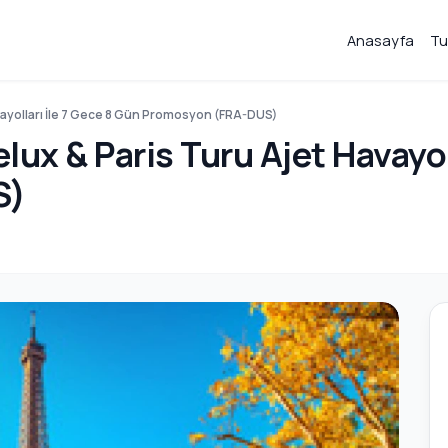
Anasayfa
Tu
avayolları İle 7 Gece 8 Gün Promosyon (FRA-DUS)
lux & Paris Turu Ajet Havayol
S)