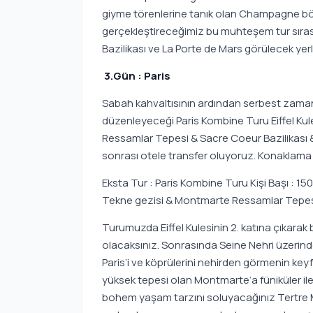
giyme törenlerine tanık olan Champagne böl
gerçekleştireceğimiz bu muhteşem tur sıras
Bazilikası ve La Porte de Mars görülecek yerl
3.Gün : Paris
Sabah kahvaltısının ardından serbest zaman.
düzenleyeceği Paris Kombine Turu Eiffel Ku
Ressamlar Tepesi & Sacre Coeur Bazilikası & 
sonrası otele transfer oluyoruz. Konaklama 
Eksta Tur : Paris Kombine Turu Kişi Başı : 15
Tekne gezisi & Montmarte Ressamlar Tepesi 
Turumuzda Eiffel Kulesinin 2. katına çıkara
olacaksınız. Sonrasında Seine Nehri üzerinde 
Paris’i ve köprülerini nehirden görmenin keyf
yüksek tepesi olan Montmarte’a füniküler ile
bohem yaşam tarzını soluyacağınız Tertre M