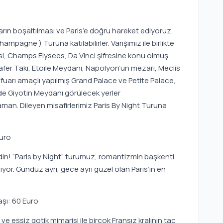
rın boşaltılması ve Paris’e doğru hareket ediyoruz.
ampagne ) Turuna katılabilirler. Varışımız ile birlikte
si, Champs Elysees, Da Vinci şifresine konu olmuş
afer Takı, Etoile Meydanı, Napolyon’un mezarı, Meclis
i fuarı amaçlı yapılmış Grand Palace ve Petite Palace,
e Giyotin Meydanı görülecek yerler
an. Dileyen misafirlerimiz Paris By Night Turuna
Euro
din! “Paris by Night” turumuz, romantizmin başkenti
iyor. Gündüz ayrı, gece ayrı güzel olan Paris’in en
şı: 60 Euro
 eşsiz gotik mimarisi ile birçok Fransız kralının taç