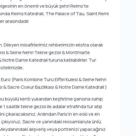
gesinin en önemli ve büyük şehri Reims’te
ında Reims Katedrali, The Palace of Tau, Saint Remi
er arasındadır.
 Dileyen misafirlerimiz rehberimizin ekstra olarak
lesi & Seine Nehri Tekne gezisi & Montmarte
Notre Dame Katedrali turuna katılabilirler. Tur
otelimizde.
0 Euro (Paris Kombine Turu Eiffel Kulesi & Seine Nehri
& Sacre Coeur Bazilikası & Notre Dame Katedrali )
k bu büyülü kenti yukarıdan keşfetme şansına sahip
1 saatlik tekne gezisi ile adalar etrafında tur atıp
ini çıkaracaksınız. Ardından Paris’in en eski ve en
 çıkıyoruz, Sacre ve yanındaki ressamlarıyla ünlü,
eydanındaki alışveriş veya portrenizi yapacağınız