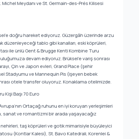
t. Michel Meydanı ve St. Germain-des-Prés Kilisesi
sel’e doğru hareket ediyoruz. Güzergâh üzerinde arzu
k düzenleyeceği tablo gibi kanalları, eski köprüleri,
atası ile ünlü Gent & Brugge Kenti Kombine Turu
yolculuğumuza devam ediyoruz. Brüksel’e varış sonrası
ayı, Çin ve Japon evleri, Grand Place (şehir
ysel Stadyumu ve Mannequin Pis (işeyen bebek
onrası otele transfer oluyoruz. Konaklama otelimizde.
u Kişi Başı 70 Euro
, Avrupa’nın Ortaçağ ruhunu en iyi koruyan yerleşimleri
ih, sanat ve romantizmi bir arada yaşayacağız
ehirleri, taş köprüleri ve gotik mimarisiyle büyüleyici
osu (Kontlar Kalesi), St. Bavo Katedrali, Korenlei &