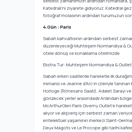
serbest zamanımızın ardından romanlara, ş
Katedrali’ni ziyarete gidiyoruz. Katedral gez
fotoğraf molasının ardından turumuzun son
4.Gün : Paris
Sabah kahvaltısının ardından serbest zaman.
düzenleyeceği Muhteşem Normandiya & Outlet
otele dönüş ve konaklama otelimizde.
Ekstra Tur: Muhteşem Normandiya & Outlet &
Sabah erken saatlerde hareketle ilk durağımı
mimarisi ve Jeanne d’Arc’ın izleriyle tanına
Horloge (Rönesans Saati), Adalet Sarayı ve
görülecek yerler arasındadır.Ardından bölgen
McArthurGlen Paris Giverny Outlet’e hareket 
alıyor ve alışveriş için serbest zaman veriy
entelektüel yaşamının merkezi Saint-Germai
Deux Magots ve Le Procope gibi tarihi kafele