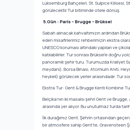
Lüksemburg Bahçeleri, St. Sulpice Kilisesi, S
görülecektir.Tur bitiminde otele dönüş.
5.Gün : Paris – Brugge – Brüksel
Sabah alınacak kahvaltımızın ardından Brük
eden misafirlerimiz rehberimizin ekstra olara
UNESCO koruması altındaki yapıları ve çikol
katılabilirler. Tur sonrası Brüksel’e doğru 
panoramik şehir turu. Turumuzda Kraliyet Sar
meydanı), Borsa Binası, Atomium Anıtı, He
heykeli) görülecek yerler arasındadır. Tur s
Ekstra Tur: Gent & Brugge Kenti Kombine Tur
Belçika’nın iki masalsı şehri Gent ve Brugge
arasında yer alıyor. Bu unutulmaz turda tar
İlk durağımız Gent. Şehrin ortasından geçen n
bir atmosfere sahip Gent’te, Gravensteen Şat