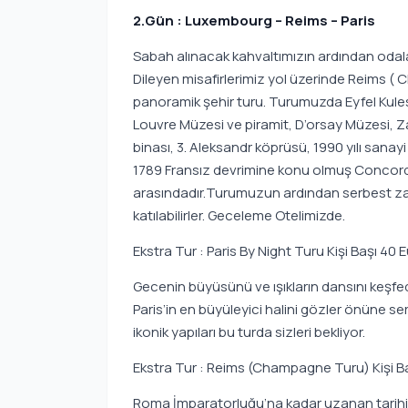
2.Gün : Luxembourg – Reims – Paris
Sabah alınacak kahvaltımızın ardından odala
Dileyen misafirlerimiz yol üzerinde Reims ( Ch
panoramik şehir turu. Turumuzda Eyfel Kule
Louvre Müzesi ve piramit, D’orsay Müzesi, Z
binası, 3. Aleksandr köprüsü, 1990 yılı sanay
1789 Fransız devrimine konu olmuş Concord
arasındadır.Turumuzun ardından serbest zam
katılabilirler. Geceleme Otelimizde.
Ekstra Tur : Paris By Night Turu Kişi Başı 40 
Gecenin büyüsünü ve ışıkların dansını keşfe
Paris’in en büyüleyici halini gözler önüne ser
ikonik yapıları bu turda sizleri bekliyor.
Ekstra Tur : Reims (Champagne Turu) Kişi Ba
Roma İmparatorluğu’na kadar uzanan tarihi ve