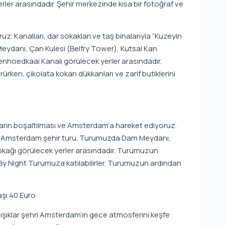
erler arasındadır. Şehir merkezinde kısa bir fotoğraf ve
uz. Kanalları, dar sokakları ve taş binalarıyla “Kuzeyin
 Meydanı, Çan Kulesi (Belfry Tower), Kutsal Kan
enhoedkaai Kanalı görülecek yerler arasındadır.
ürken, çikolata kokan dükkanları ve zarif butiklerini
arın boşaltılması ve Amsterdam’a hareket ediyoruz.
mik Amsterdam şehir turu. Turumuzda Dam Meydanı,
 Sokağı görülecek yerler arasındadır. Turumuzun
By Night Turumuza katılabilirler. Turumuzun ardından
aşı 40 Euro
ışıklar şehri Amsterdam’ın gece atmosferini keşfe