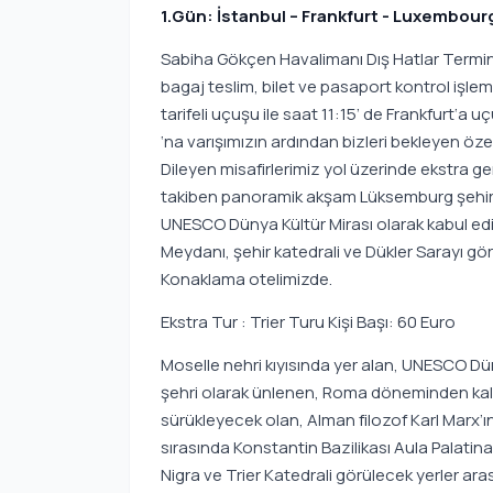
1.Gün: İstanbul – Frankfurt - Luxembour
Sabiha Gökçen Havalimanı Dış Hatlar Termin
bagaj teslim, bilet ve pasaport kontrol işleml
tarifeli uçuşu ile saat 11:15’ de Frankfurt‘a 
‘na varışımızın ardından bizleri bekleyen ö
Dileyen misafirlerimiz yol üzerinde ekstra ger
takiben panoramik akşam Lüksemburg şehir 
UNESCO Dünya Kültür Mirası olarak kabul edi
Meydanı, şehir katedrali ve Dükler Sarayı gör
Konaklama otelimizde.
Ekstra Tur : Trier Turu Kişi Başı: 60 Euro
Moselle nehri kıyısında yer alan, UNESCO Dün
şehri olarak ünlenen, Roma döneminden kalma b
sürükleyecek olan, Alman filozof Karl Marx’ı
sırasında Konstantin Bazilikası Aula Palatina, 
Nigra ve Trier Katedrali görülecek yerler ara