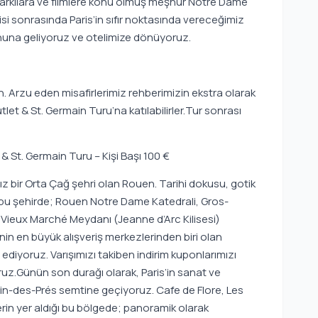
arkılara ve filmlere konu olmuş meşhur Notre Dame
isi sonrasında Paris’in sıfır noktasında vereceğimiz
una geliyoruz ve otelimize dönüyoruz.
 Arzu eden misafirlerimiz rehberimizin ekstra olarak
 & St. Germain Turu’na katılabilirler.Tur sonrası
 St. Germain Turu – Kişi Başı 100 €
z bir Orta Çağ şehri olan Rouen. Tarihi dokusu, gotik
n bu şehirde; Rouen Notre Dame Katedrali, Gros-
 Vieux Marché Meydanı (Jeanne d’Arc Kilisesi)
in en büyük alışveriş merkezlerinden biri olan
ediyoruz. Varışımızı takiben indirim kuponlarımızı
oruz.Günün son durağı olarak, Paris’in sanat ve
n-des-Prés semtine geçiyoruz. Cafe de Flore, Les
rin yer aldığı bu bölgede; panoramik olarak