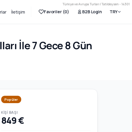
Türkiye ve Avrupa Turları | Tatildeysen - 14301
Favoriler (
0
)
B2B Login
TRY
rlar
İletişim
ları İle 7 Gece 8 Gün
Popüler
KIŞI BAŞI
849 €