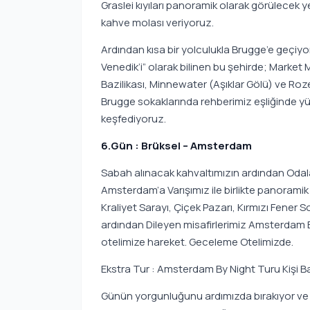
Graslei kıyıları panoramik olarak görülecek y
kahve molası veriyoruz.
Ardından kısa bir yolculukla Brugge’e geçiyor
Venedik’i” olarak bilinen bu şehirde; Market
Bazilikası, Minnewater (Aşıklar Gölü) ve Roz
Brugge sokaklarında rehberimiz eşliğinde yür
keşfediyoruz.
6.Gün : Brüksel – Amsterdam
Sabah alınacak kahvaltımızın ardından Odal
Amsterdam’a Varışımız ile birlikte panora
Kraliyet Sarayı, Çiçek Pazarı, Kırmızı Fener
ardından Dileyen misafirlerimiz Amsterdam 
otelimize hareket. Geceleme Otelimizde.
Ekstra Tur : Amsterdam By Night Turu Kişi B
Günün yorgunluğunu ardımızda bırakıyor ve 