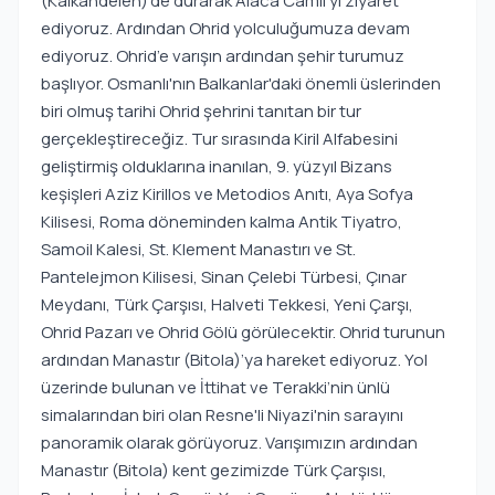
(Kalkandelen)’de durarak Alaca Camii'yi ziyaret
ediyoruz. Ardından Ohrid yolculuğumuza devam
ediyoruz. Ohrid’e varışın ardından şehir turumuz
başlıyor. Osmanlı'nın Balkanlar'daki önemli üslerinden
biri olmuş tarihi Ohrid şehrini tanıtan bir tur
gerçekleştireceğiz. Tur sırasında Kiril Alfabesini
geliştirmiş olduklarına inanılan, 9. yüzyıl Bizans
keşişleri Aziz Kirillos ve Metodios Anıtı, Aya Sofya
Kilisesi, Roma döneminden kalma Antik Tiyatro,
Samoil Kalesi, St. Klement Manastırı ve St.
Pantelejmon Kilisesi, Sinan Çelebi Türbesi, Çınar
Meydanı, Türk Çarşısı, Halveti Tekkesi, Yeni Çarşı,
Ohrid Pazarı ve Ohrid Gölü görülecektir. Ohrid turunun
ardından Manastır (Bitola)’ya hareket ediyoruz. Yol
üzerinde bulunan ve İttihat ve Terakki’nin ünlü
simalarından biri olan Resne'li Niyazi'nin sarayını
panoramik olarak görüyoruz. Varışımızın ardından
Manastır (Bitola) kent gezimizde Türk Çarşısı,