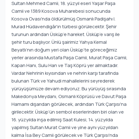
Sultan Mehmed Camii, 18. yüzyıl eseri Yaşar Paşa
Camii ve 1389 Kosova Muharebesi sonucunda
Kosova Ovası'nda öldürülmüş Osmanlı Padişahı I.
Murad Hüdavendigâr'ın türbesi görülecektir. Şehir
turunun ardından Üsküp’e hareket. Üsküp’e varış ile
şehir turu başlıyor. Ünlü şairimiz Yahya Kemal
Beyatlı’nın doğum yeri olan Üsküp’te göreceğimiz
yerler arasında Mustafa Paşa Camii, Murat Paşa Camii,
Kapan Hanı, Sulu Han ve Taş Köprü yer almaktadır.
Vardar Nehrinin kıyısından ve nehrin karşı tarafında
bulunan Türk ve Yahudi mahallelerini seyrederek
yürüyüşümüze devam ediyoruz. Bu yürüyüş sırasında
Makedonya Meydanı, Osmanlı Köprüsü ve Davut Paşa
Hamamı dışarıdan görülecek, ardından Türk Çarşısı'na
girilecektir. Üsküp’ün sembol eserlerinden biri olan ve
16. yüzyılda inşa edilmiş Saat Kulesi, 14. yüzyılda
yapılmış Sultan Murat Camii ve yine aynı yüzyıldan
kalma İsa Bey Camii görülecek ve Türk Çarşısı'nda