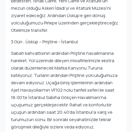
Bedesten, İshak Camii, Yeni Camii ve Atatürk’ün
mezun olduğu Askeri İdadi’yi ve Atatürk Müzesi’ni
ziyaret edeceğiz. Ardından Üsküp’e geri dönüş
yolculuğumuzu Pirlepe üzerinden gerçekleştireceğiz.
Otelimize transfer.
3.Gün : Üsküp – Priştine - İstanbul
Sabah kahvaltısının ardından Priştine havalimanına
hareket. Yol üzerinde dileyen misafirlerimizle ekstra
olarak düzenlenecek Matka Kanyonu Turuna
katılıyoruz. Turların ardından Priştine yolculuğumuza
devam ediyoruz. Uçağa biniş işlemlerinin ardından
Ajet Havayolları'nın VF102 nolu tarifeli seferi ile saat
18:00’te İstanbul Sabiha Gökçen Havalimanı'na
uçuşumuz gerçekleşecektir. Rahat ve konforlu bir
uçuşun ardından saat 20:40’da İstanbul’a varış ve
turumuzun sonu. Bir sonraki seyahatinizde tekrar
görüşmek dileğiyle sizlere veda ediyoruz.