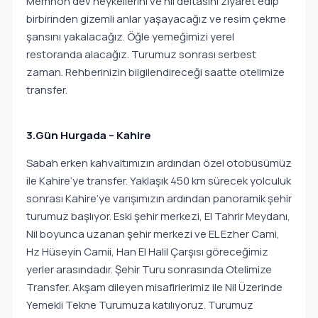
Memnon dev heykellerini ve nil deltasını ziyaret edip
birbirinden gizemli anlar yaşayacağız ve resim çekme
şansını yakalacağız. Öğle yemeğimizi yerel
restoranda alacağız. Turumuz sonrası serbest
zaman. Rehberinizin bilgilendireceği saatte otelimize
transfer.
3.Gün Hurgada – Kahire
Sabah erken kahvaltımızın ardından özel otobüsümüz
ile Kahire’ye transfer. Yaklaşık 450 km sürecek yolculuk
sonrası Kahire’ye varışımızın ardından panoramik şehir
turumuz başlıyor. Eski şehir merkezi, El Tahrir Meydanı,
Nil boyunca uzanan şehir merkezi ve EL Ezher Cami,
Hz Hüseyin Camii, Han El Halil Çarşısı göreceğimiz
yerler arasındadır. Şehir Turu sonrasında Otelimize
Transfer. Akşam dileyen misafirlerimiz ile Nil Üzerinde
Yemekli Tekne Turumuza katılıyoruz. Turumuz