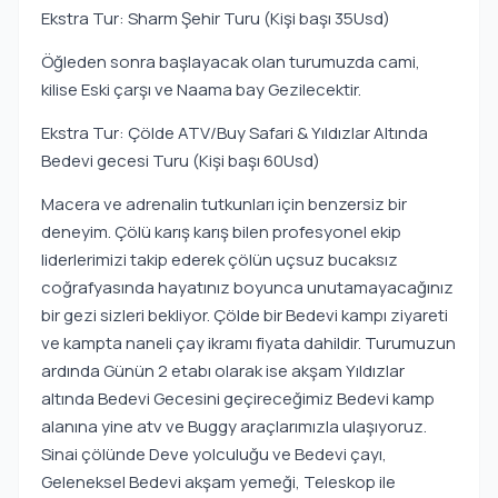
Ekstra Tur: Sharm Şehir Turu (Kişi başı 35Usd)
Öğleden sonra başlayacak olan turumuzda cami,
kilise Eski çarşı ve Naama bay Gezilecektir.
Ekstra Tur: Çölde ATV/Buy Safari & Yıldızlar Altında
Bedevi gecesi Turu (Kişi başı 60Usd)
Macera ve adrenalin tutkunları için benzersiz bir
deneyim. Çölü karış karış bilen profesyonel ekip
liderlerimizi takip ederek çölün uçsuz bucaksız
coğrafyasında hayatınız boyunca unutamayacağınız
bir gezi sizleri bekliyor. Çölde bir Bedevi kampı ziyareti
ve kampta naneli çay ikramı fiyata dahildir. Turumuzun
ardında Günün 2 etabı olarak ise akşam Yıldızlar
altında Bedevi Gecesini geçireceğimiz Bedevi kamp
alanına yine atv ve Buggy araçlarımızla ulaşıyoruz.
Sinai çölünde Deve yolculuğu ve Bedevi çayı,
Geleneksel Bedevi akşam yemeği, Teleskop ile