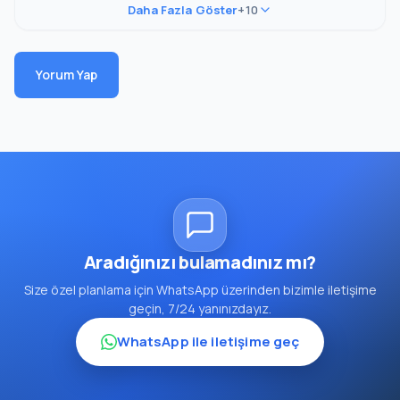
Daha Fazla Göster
+10
Yorum Yap
Aradığınızı bulamadınız mı?
Size özel planlama için WhatsApp üzerinden bizimle iletişime
geçin, 7/24 yanınızdayız.
WhatsApp ile iletişime geç