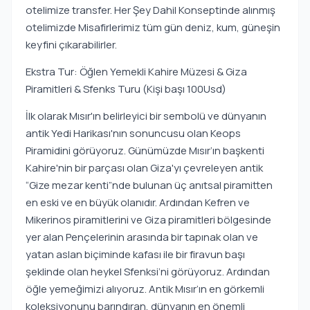
otelimize transfer. Her Şey Dahil Konseptinde alınmış
otelimizde Misafirlerimiz tüm gün deniz, kum, güneşin
keyfini çıkarabilirler.
Ekstra Tur: Öğlen Yemekli Kahire Müzesi & Giza
Piramitleri & Sfenks Turu (Kişi başı 100Usd)
İlk olarak Mısır'ın belirleyici bir sembolü ve dünyanın
antik Yedi Harikası'nın sonuncusu olan Keops
Piramidini görüyoruz. Günümüzde Mısır’ın başkenti
Kahire'nin bir parçası olan Giza'yı çevreleyen antik
“Gize mezar kenti”nde bulunan üç anıtsal piramitten
en eski ve en büyük olanıdır. Ardından Kefren ve
Mikerinos piramitlerini ve Giza piramitleri bölgesinde
yer alan Pençelerinin arasında bir tapınak olan ve
yatan aslan biçiminde kafası ile bir firavun başı
şeklinde olan heykel Sfenksi’ni görüyoruz. Ardından
öğle yemeğimizi alıyoruz. Antik Mısır’ın en görkemli
koleksiyonunu barındıran, dünyanın en önemli