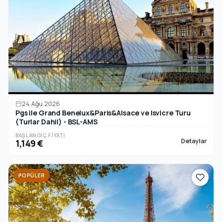
24 Ağu 2026
Pgs ile Grand Benelux&Paris&Alsace ve Isvicre Turu
(Turlar Dahil) - BSL-AMS
BAŞLANGIÇ FIYATI
Detaylar
1,149 €
POPÜLER