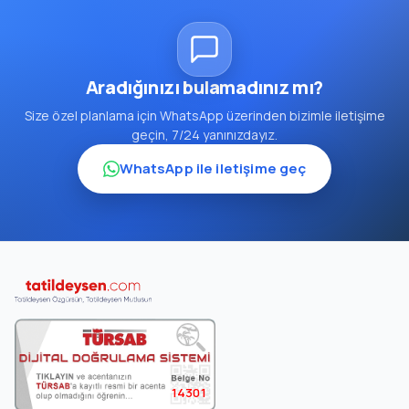
Aradığınızı bulamadınız mı?
Size özel planlama için WhatsApp üzerinden bizimle iletişime
geçin, 7/24 yanınızdayız.
WhatsApp ile iletişime geç
14301