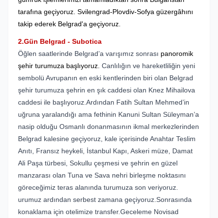
tarafına geçiyoruz. Svilengrad-Plovdiv-Sofya güzergâhını
takip ederek Belgrad'a geçiyoruz.
2.Gün Belgrad - Subotica
Öğlen saatlerinde Belgrad’a varışımız sonrası
panoromik
şehir turumuza başlıyoruz.
Canlılığın ve hareketliliğin yeni
sembolü Avrupanın en eski kentlerinden biri olan Belgrad
şehir turumuza şehrin en şık caddesi olan Knez Mihailova
caddesi ile başlıyoruz.Ardından Fatih Sultan Mehmed’in
uğruna yaralandığı ama fethinin Kanuni Sultan Süleyman’a
nasip olduğu Osmanlı donanmasının ikmal merkezlerinden
Belgrad kalesine geçiyoruz, kale içerisinde Anahtar Teslim
Anıtı, Fransız heykeli, İstanbul Kapı, Askeri müze, Damat
Ali Paşa türbesi, Sokullu çeşmesi ve şehrin en güzel
manzarası olan Tuna ve Sava nehri birleşme noktasını
göreceğimiz teras alanında turumuza son veriyoruz.
urumuz ardından serbest zamana geçiyoruz.Sonrasında
konaklama için otelimize transfer.Geceleme Novisad