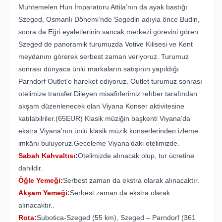
Muhtemelen Hun İmparatoru Attila’nın da ayak bastığı
Szeged, Osmanlı Dönemi’nde Segedin adıyla önce Budin,
sonra da Eğri eyaletlerinin sancak merkezi görevini gören
Szeged de panoramik turumuzda Votive Kilisesi ve Kent
meydanını görerek serbest zaman veriyoruz. Turumuz
sonrası dünyaca ünlü markaların satışının yapıldığı
Parndorf Outlet’e hareket ediyoruz. Outlet turumuz sonrası
otelimize transfer.Dileyen misafirlerimiz rehber tarafından
akşam düzenlenecek olan Viyana Konser aktivitesine
katılabilriler.(65EUR) Klasik müziğin başkenti Viyana’da
ekstra Viyana’nın ünlü klasik müzik konserlerinden izleme
imkânı buluyoruz.Geceleme Viyana’daki otelimizde.
Sabah Kahvaltısı
:
Otelimizde alınacak olup, tur ücretine
dahildir.
Öğle Yemeği:
Serbest zaman da ekstra olarak alınacaktır.
Akşam Yemeği:
Serbest zaman da ekstra olarak
alınacaktır..
Rota:
Subotica-Szeged (55 km), Szeged – Parndorf (361