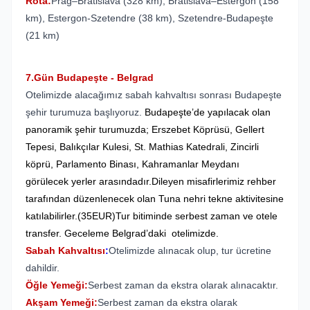
Rota:
Prag–Bratislava (328 km), Bratislava–Estergon (158
km), Estergon-Szetendre (38 km), Szetendre-Budapeşte
(21 km)
7.Gün Budapeşte - Belgrad
Otelimizde alacağımız sabah kahvaltısı sonrası Budapeşte
şehir turumuza başlıyoruz.
Budapeşte’de yapılacak olan
panoramik şehir turumuzda; Erszebet Köprüsü, Gellert
Tepesi, Balıkçılar Kulesi, St. Mathias Katedrali, Zincirli
köprü, Parlamento Binası, Kahramanlar Meydanı
görülecek yerler arasındadır.Dileyen misafirlerimiz rehber
tarafından düzenlenecek olan Tuna nehri tekne aktivitesine
katılabilirler.(35EUR)Tur bitiminde serbest zaman ve otele
transfer. Geceleme Belgrad’daki otelimizde.
Sabah Kahvaltısı
:
Otelimizde alınacak olup, tur ücretine
dahildir.
Öğle Yemeği:
Serbest zaman da ekstra olarak alınacaktır.
Akşam Yemeği:
Serbest zaman da ekstra olarak