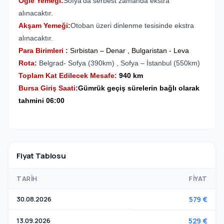
Öğle Yemeği:
Sofya’da serbest zamanda ekstra
alınacaktır.
Akşam Yemeği:
Otoban üzeri dinlenme tesisinde ekstra
alınacaktır.
Para Birimleri :
Sırbistan – Denar , Bulgaristan - Leva
Rota:
Belgrad- Sofya (390km) , Sofya – İstanbul (550km)
Toplam Kat Edilecek Mesafe:
940 km
Bursa Giriş Saati
:
Gümrük geçiş sürelerin bağlı olarak
tahmini 06:00
Fiyat Tablosu
TARIH
FIYAT
30.08.2026
579 €
13.09.2026
529 €