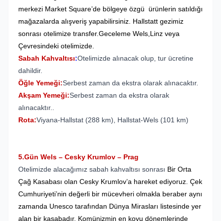
merkezi Market Square’de bölgeye özgü ürünlerin satıldığı
mağazalarda alışveriş yapabilirsiniz. Hallstatt gezimiz
sonrası otelimize transfer.Geceleme Wels,Linz veya
Çevresindeki otelimizde.
Sabah Kahvaltısı
:
Otelimizde alınacak olup, tur ücretine
dahildir.
Öğle Yemeği:
Serbest zaman da ekstra olarak alınacaktır.
Akşam Yemeği:
Serbest zaman da ekstra olarak
alınacaktır..
Rota:
Viyana-Hallstat (288 km), Hallstat-Wels (101 km)
5.Gün Wels – Cesky Krumlov – Prag
Otelimizde alacağımız sabah kahvaltısı sonrası
Bir Orta
Çağ Kasabası olan Cesky Krumlov’a hareket ediyoruz. Çek
Cumhuriyeti’nin değerli bir mücevheri olmakla beraber aynı
zamanda Unesco tarafından Dünya Mirasları listesinde yer
alan bir kasabadır. Komünizmin en koyu dönemlerinde