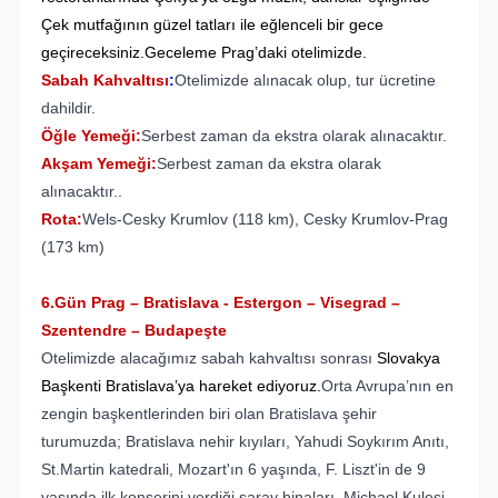
Çek mutfağının güzel tatları ile eğlenceli bir gece
geçireceksiniz.Geceleme Prag’daki otelimizde.
Sabah Kahvaltısı
:
Otelimizde alınacak olup, tur ücretine
dahildir.
Öğle Yemeği:
Serbest zaman da ekstra olarak alınacaktır.
Akşam Yemeği:
Serbest zaman da ekstra olarak
alınacaktır..
Rota:
Wels-Cesky Krumlov (118 km), Cesky Krumlov-Prag
(173 km)
6.Gün Prag – Bratislava - Estergon – Visegrad –
Szentendre – Budapeşte
Otelimizde alacağımız sabah kahvaltısı sonrası
Slovakya
Başkenti Bratislava’ya hareket ediyoruz.
Orta Avrupa’nın en
zengin başkentlerinden biri olan Bratislava şehir
turumuzda; Bratislava nehir kıyıları, Yahudi Soykırım Anıtı,
St.Martin katedrali, Mozart'ın 6 yaşında, F. Liszt'in de 9
yaşında ilk konserini verdiği saray binaları, Michael Kulesi,