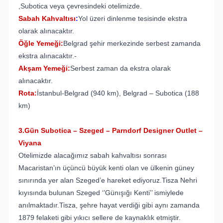
,Subotica veya çevresindeki otelimizde.
Sabah Kahvaltısı
:
Yol üzeri dinlenme tesisinde ekstra
olarak alınacaktır.
Öğle Yemeği:
Belgrad şehir merkezinde serbest zamanda
ekstra alınacaktır.-
Akşam Yemeği:
Serbest zaman da ekstra olarak
alınacaktır.
Rota:
İstanbul-Belgrad (940 km), Belgrad – Subotica (188
km)
3.Gün Subotica – Szeged – Parndorf Designer Outlet –
Viyana
Otelimizde alacağımız sabah kahvaltısı sonrası
Macaristan’ın üçüncü büyük kenti olan ve ülkenin güney
sınırında yer alan Szeged’e hareket ediyoruz.Tisza Nehri
kıyısında bulunan Szeged ‘’Günışığı Kenti’’ ismiylede
anılmaktadır.
Tisza, şehre hayat verdiği gibi aynı zamanda
1879 felaketi gibi yıkıcı sellere de kaynaklık etmiştir.