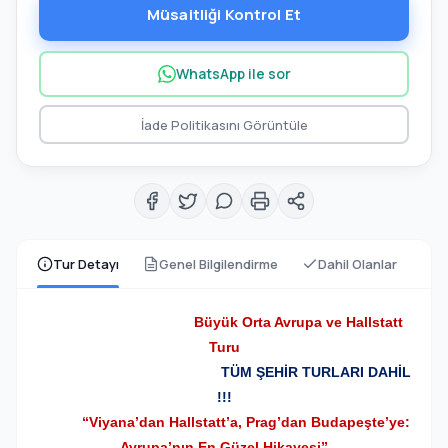
Müsaitliği Kontrol Et
WhatsApp ile sor
İade Politikasını Görüntüle
Tur Detayı
Genel Bilgilendirme
Dahil Olanlar
Büyük Orta Avrupa ve Hallstatt
Turu
TÜM ŞEHİR TURLARI DAHİL
!!!
“Viyana’dan Hallstatt’a, Prag’dan Budapeşte’ye:
Avrupa’nın En Güzel Hikayesi”