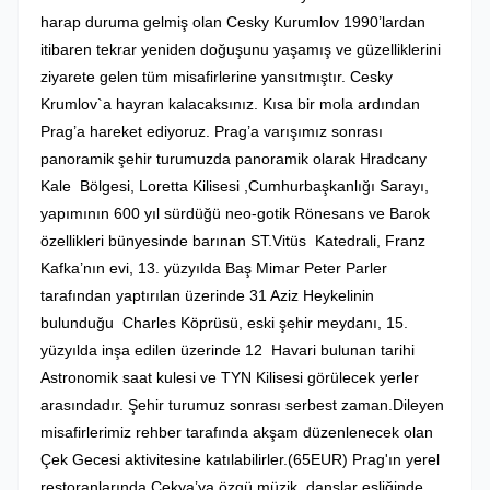
harap duruma gelmiş olan Cesky Kurumlov 1990’lardan
itibaren tekrar yeniden doğuşunu yaşamış ve güzelliklerini
ziyarete gelen tüm misafirlerine yansıtmıştır. Cesky
Krumlov`a hayran kalacaksınız. Kısa bir mola ardından
Prag’a hareket ediyoruz.
Prag’a varışımız sonrası
panoramik şehir turumuzda panoramik olarak Hradcany
Kale Bölgesi, Loretta Kilisesi ,Cumhurbaşkanlığı Sarayı,
yapımının 600 yıl sürdüğü neo-gotik Rönesans ve Barok
özellikleri bünyesinde barınan ST.Vitüs Katedrali, Franz
Kafka’nın evi, 13. yüzyılda Baş Mimar Peter Parler
tarafından yaptırılan üzerinde 31 Aziz Heykelinin
bulunduğu Charles Köprüsü, eski şehir meydanı, 15.
yüzyılda inşa edilen üzerinde 12 Havari bulunan tarihi
Astronomik saat kulesi ve TYN Kilisesi görülecek yerler
arasındadır. Şehir turumuz sonrası serbest zaman.Dileyen
misafirlerimiz rehber tarafında akşam düzenlenecek olan
Çek Gecesi aktivitesine katılabilirler.(65EUR)
Prag'ın yerel
restoranlarında Çekya’ya özgü müzik, danslar eşliğinde