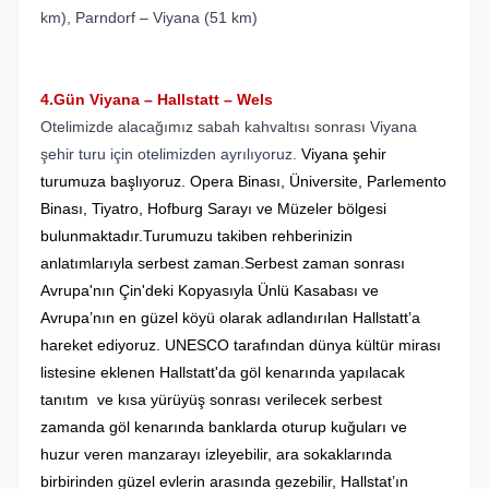
km), Parndorf – Viyana (51 km)
4.Gün Viyana – Hallstatt – Wels
Otelimizde alacağımız sabah kahvaltısı sonrası Viyana
şehir turu için otelimizden ayrılıyoruz.
Viyana şehir
turumuza başlıyoruz. Opera Binası, Üniversite, Parlemento
Binası, Tiyatro, Hofburg Sarayı ve Müzeler bölgesi
bulunmaktadır.Turumuzu takiben rehberinizin
anlatımlarıyla serbest zaman.Serbest zaman sonrası
Avrupa'nın Çin'deki Kopyasıyla Ünlü Kasabası ve
Avrupa’nın en güzel köyü olarak adlandırılan Hallstatt’a
hareket ediyoruz.
UNESCO tarafından dünya kültür mirası
listesine eklenen Hallstatt'da göl kenarında yapılacak
tanıtım ve kısa yürüyüş sonrası verilecek serbest
zamanda göl kenarında banklarda oturup kuğuları ve
huzur veren manzarayı izleyebilir, ara sokaklarında
birbirinden güzel evlerin arasında gezebilir, Hallstat’ın