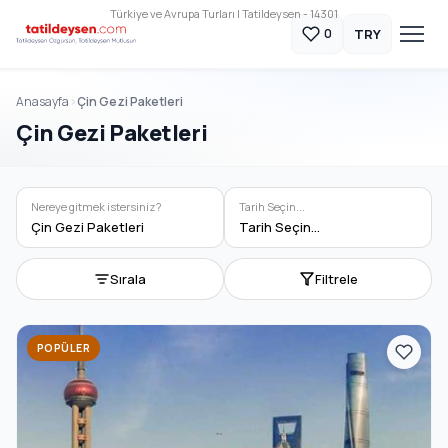
Türkiye ve Avrupa Turları | Tatildeysen - 14301
TRY
0
Anasayfa
Çin Gezi Paketleri
Çin Gezi Paketleri
Nereye gitmek istersiniz?
Tarih Seçin...
Çin Gezi Paketleri
Tarih Seçin...
Sırala
Filtrele
POPÜLER