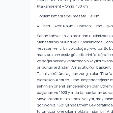
(Kalkandelen) – Ohrid: 130 km
Toplam kat edilecek mesafe: 181 km
4. Ohrid – Sveti Naum – Elbasan -Tiran – İşk
Sabah kahvaltımızın ardından otelimizden ay
Manastırı'nın bulunduğu, "Balkanlar'da Cenn
heyecan verici bir yolculuğa çıkıyoruz. Bu b
manzaraların eşsiz güzelliklerini fotoğrafla
ve doğal harikayı keşfetmenin keyfini çıkara
bir günün ardından, Arnavutluk'un başkenti 
Tarihi ve kültürel açıdan zengin olan Tiran’a
olarak kabul edilen Tiran’ı keşfedeceğimiz etkil
şehrin en önemli simgelerinden olan Ethem B
başlanan ve 1923 yılında tamamlanan bu yapı,
Meydanı'nda kısa bir mola veriyor, meydanın
görüyoruz. 1821 yılında Ethem Bey tarafından
turumuzun öne çıkan noktalarından biri. Ardı