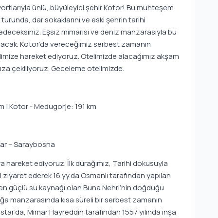
iyortlarıyla ünlü, büyüleyici şehir Kotor! Bu muhteşem
unda, dar sokaklarını ve eski şehrin tarihi
fedeceksiniz. Eşsiz mimarisi ve deniz manzarasıyla bu
racak. Kotor’da vereceğimiz serbest zamanın
limize hareket ediyoruz. Otelimizde alacağımız akşam
ıza çekiliyoruz. Geceleme otelimizde.
m | Kotor - Medugorje: 191 km
star – Saraybosna
 hareket ediyoruz. İlk durağımız, Tarihi dokusuyla
i ziyaret ederek 16.yy.da Osmanlı tarafından yapılan
 en güçlü su kaynağı olan Buna Nehri’nin doğduğu
ğa manzarasında kısa süreli bir serbest zamanın
star’da, Mimar Hayreddin tarafından 1557 yılında inşa