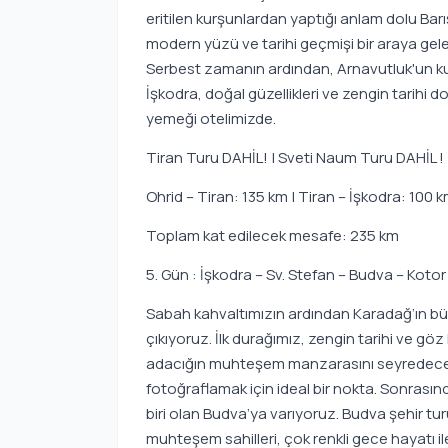
eritilen kurşunlardan yaptığı anlam dolu Barı
modern yüzü ve tarihi geçmişi bir araya gele
Serbest zamanın ardından, Arnavutluk'un kuz
İşkodra, doğal güzellikleri ve zengin tarih
yemeği otelimizde.
Tiran Turu DAHİL! | Sveti Naum Turu DAHİL !
Ohrid – Tiran: 135 km | Tiran – İşkodra: 100 
Toplam kat edilecek mesafe: 235 km
5. Gün : İşkodra – Sv. Stefan – Budva – Koto
Sabah kahvaltımızın ardından Karadağ’ın büy
çıkıyoruz. İlk durağımız, zengin tarihi ve g
adacığın muhteşem manzarasını seyredeceğiz
fotoğraflamak için ideal bir nokta. Sonrasın
biri olan Budva’ya varıyoruz. Budva şehir 
muhteşem sahilleri, çok renkli gece hayatı il