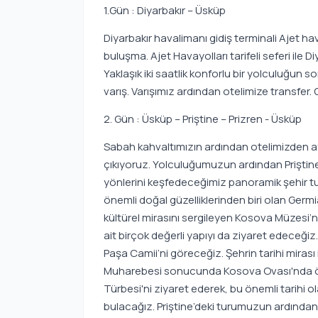
1.Gün : Diyarbakır – Üsküp
Diyarbakır havalimanı gidiş terminali Ajet 
buluşma. Ajet Havayolları tarifeli seferi ile 
Yaklaşık iki saatlik konforlu bir yolculuğu
varış. Varışımız ardından otelimize transfer
2. Gün : Üsküp – Priştine – Prizren - Üsküp
Sabah kahvaltımızın ardından otelimizden ay
çıkıyoruz. Yolculuğumuzun ardından Priştine’
yönlerini keşfedeceğimiz panoramik şehir tu
önemli doğal güzelliklerinden biri olan Germ
kültürel mirasını sergileyen Kosova Müzesi
ait birçok değerli yapıyı da ziyaret edeceğiz
Paşa Camii’ni göreceğiz. Şehrin tarihi miras
Muharebesi sonucunda Kosova Ovası'nda öld
Türbesi'ni ziyaret ederek, bu önemli tarihi ol
bulacağız. Priştine’deki turumuzun ardından,