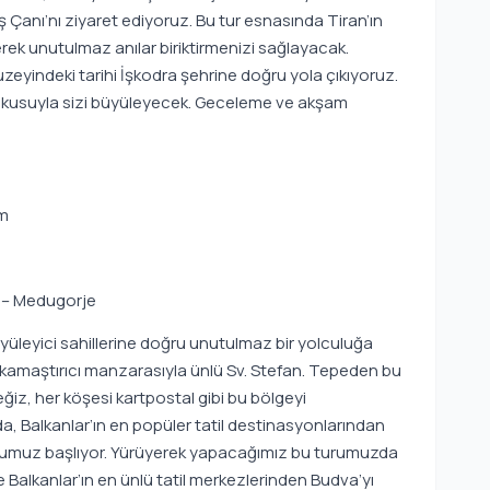
ş Çanı’nı ziyaret ediyoruz. Bu tur esnasında Tiran’ın
rek unutulmaz anılar biriktirmenizi sağlayacak.
eyindeki tarihi İşkodra şehrine doğru yola çıkıyoruz.
i dokusuyla sizi büyüleyecek. Geceleme ve akşam
km
r – Medugorje
üleyici sahillerine doğru unutulmaz bir yolculuğa
öz kamaştırıcı manzarasıyla ünlü Sv. Stefan. Tepeden bu
, her köşesi kartpostal gibi bu bölgeyi
da, Balkanlar’ın en popüler tatil destinasyonlarından
turumuz başlıyor. Yürüyerek yapacağımız bu turumuzda
e Balkanlar’ın en ünlü tatil merkezlerinden Budva’yı