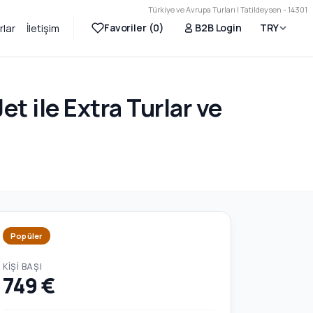
Türkiye ve Avrupa Turları | Tatildeysen - 14301
Favoriler (
0
)
B2B Login
TRY
rlar
İletişim
et ile Extra Turlar ve
Popüler
KIŞI BAŞI
749 €