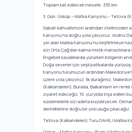
Toplam kat edilecek mesafe: 335 km
3. Gün: Üsküp – Matka Kanyonu – Tetova (K
Sabah kahvaltımızın ardından otelimizden ay
Kanyonu’na doğru yola çıkıyoruz. Vodno Dağı
yer alan Matka Kanyonu’nu keşfetmeye hazır 
sizi Orta Çağ’dan kalma mistik manastırlara
Engebeli kayalıklarda yürürken bölgenin endem
Doğa severler için yeşil patikalarda yürüyü
Kanyonu turumuzun ardından Makedonya'nın 
üzere yola çıkıyoruz. İlk durağımız, Makedon
(Kalkandelen). Burada, Balkanların en renkli v
ziyaret edeceğiz. 15. yüzyılda inşa edilen bu
süslemelerle sizi adeta büyüleyecek. Osmanl
derinliklerine doğru bir yolculuğa çıkacağız
Tetova (Kalkandelen) Turu DAHİL | Matka K
Üsküp – Matka Kanyonu: 16 km | Matka Kany