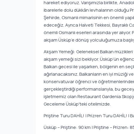
hareket ediyoruz. Varışımızla birlikte, Anad
ibarelerle dolu dükkân levhalarının olduğu Pr
Şehirde, Osmanlı mimarisinin en önemli yapıl
edeceğiz. Ayrıca Halveti Tekkesi, Bayraklı
önemli Osmanlı eserleri arasında yer alıyor
akşam Üsküp’e dönüş yolculuğumuza başlı
Akşam Yemeği: Geleneksel Balkan müzikleri v
akşam yemeği sizi bekliyor. Üsküp’ün eğlence
Balkan gecesi ile yaşarken, bölgenin en seç
ağırlanacaksınız. Balkanların en iyi müziği 
konservatuvar öğrenci ve öğretmenlerinden
gerçekleştirdiği performanslarıyla, bu gece
işletmemiz olan Restaurant Gardenia Skopje
Geceleme Üsküp'teki otelimizde.
Priştine Turu DAHİL! | Prizren Turu DAHİL! | 
Üsküp – Priştine: 90 km | Priştine – Prizren: 