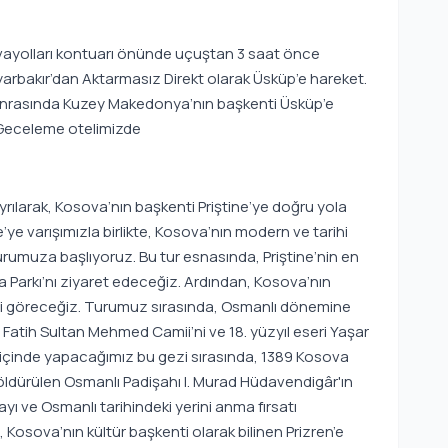
havayolları kontuarı önünde uçuştan 3 saat önce
Diyarbakır’dan Aktarmasız Direkt olarak Üsküp’e hareket.
n sonrasında Kuzey Makedonya’nın başkenti Üsküp’e
. Geceleme otelimizde
rılarak, Kosova’nın başkenti Priştine’ye doğru yola
ye varışımızla birlikte, Kosova’nın modern ve tarihi
rumuza başlıyoruz. Bu tur esnasında, Priştine’nin en
ia Parkı’nı ziyaret edeceğiz. Ardından, Kosova’nın
’ni göreceğiz. Turumuz sırasında, Osmanlı dönemine
. Fatih Sultan Mehmed Camii’ni ve 18. yüzyıl eseri Yaşar
ı içinde yapacağımız bu gezi sırasında, 1389 Kosova
ürülen Osmanlı Padişahı I. Murad Hüdavendigâr'ın
ayı ve Osmanlı tarihindeki yerini anma fırsatı
 Kosova’nın kültür başkenti olarak bilinen Prizren’e