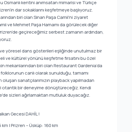
olu Osmanlı kentini anımsatan mimarisi ve Türkçe
izren’in dar sokaklarını keşfetmeye başlıyoruz.
arından biri olan Sinan Paşa Camii'ni ziyaret
 Camii ve Mehmet Paşa Hamamı da görülecek diğer
. Prizren’de geçireceğimiz serbest zamanın ardından,
yoruz.
e yöresel dans gösterileri eşliğinde unutulmaz bir
li ve kültürel yönünü keşfetme fırsatını bu özel
kin mekanlarından biri olan Restaurant Gardenia’da
ve folklorunun canlı olarak sunulduğu, tamamı
 oluşan sanatçılarımızın playback yapılmadan
yi otantik bir deneyime dönüştüreceğiz. Kendi
'de sizleri ağırlamaktan mutluluk duyacağız.
Balkan Gecesi DAHİL !
85 km | Prizren – Üsküp: 160 km