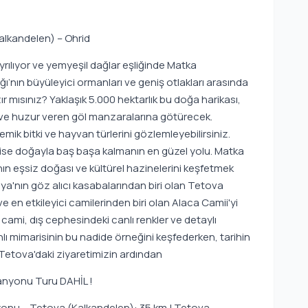
alkandelen) – Ohrid
rılıyor ve yemyeşil dağlar eşliğinde Matka
’nın büyüleyici ormanları ve geniş otlakları arasında
mısınız? Yaklaşık 5.000 hektarlık bu doğa harikası,
 ve huzur veren göl manzaralarına götürecek.
ik bitki ve hayvan türlerini gözlemleyebilirsiniz.
ş ise doğayla baş başa kalmanın en güzel yolu. Matka
eşsiz doğası ve kültürel hazinelerini keşfetmek
ya'nın göz alıcı kasabalarından biri olan Tetova
e en etkileyici camilerinden biri olan Alaca Camii'yi
 cami, dış cephesindeki canlı renkler ve detaylı
ı mimarisinin bu nadide örneğini keşfederken, tarihin
. Tetova'daki ziyaretimizin ardından
anyonu Turu DAHİL !
onu – Tetova (Kalkandelen): 35 km | Tetova