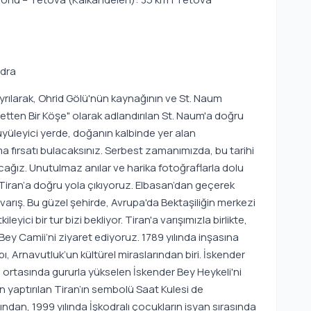
odra
rılarak, Ohrid Gölü'nün kaynağının ve St. Naum
etten Bir Köşe" olarak adlandırılan St. Naum'a doğru
üyüleyici yerde, doğanın kalbinde yer alan
ma fırsatı bulacaksınız. Serbest zamanımızda, bu tarihi
cağız. Unutulmaz anılar ve harika fotoğraflarla dolu
Tiran’a doğru yola çıkıyoruz. Elbasan’dan geçerek
 varış. Bu güzel şehirde, Avrupa'da Bektaşiliğin merkezi
eyici bir tur bizi bekliyor. Tiran'a varışımızla birlikte,
ey Camii’ni ziyaret ediyoruz. 1789 yılında inşasına
 Arnavutluk’un kültürel miraslarından biri. İskender
 ortasında gururla yükselen İskender Bey Heykeli'ni
 yaptırılan Tiran’ın sembolü Saat Kulesi de
ndan, 1999 yılında İşkodralı çocukların isyan sırasında