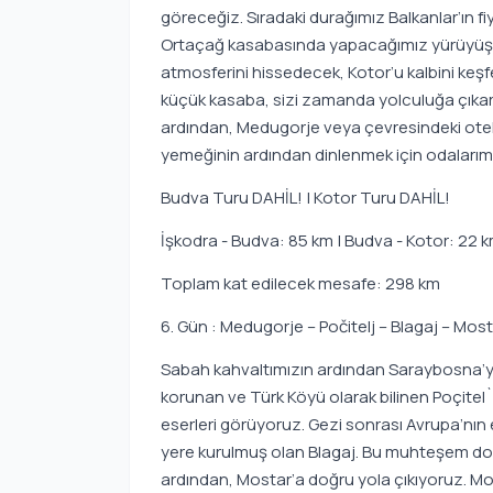
göreceğiz. Sıradaki durağımız Balkanlar’ın f
Ortaçağ kasabasında yapacağımız yürüyüş tur
atmosferini hissedecek, Kotor’u kalbini keş
küçük kasaba, sizi zamanda yolculuğa çıka
ardından, Medugorje veya çevresindeki ote
yemeğinin ardından dinlenmek için odalarım
Budva Turu DAHİL! | Kotor Turu DAHİL!
İşkodra - Budva: 85 km | Budva - Kotor: 22 k
Toplam kat edilecek mesafe: 298 km
6. Gün : Medugorje – Počitelj – Blagaj – Mo
Sabah kahvaltımızın ardından Saraybosna’ya
korunan ve Türk Köyü olarak bilinen Poçitel`
eserleri görüyoruz. Gezi sonrası Avrupa’nın
yere kurulmuş olan Blagaj. Bu muhteşem do
ardından, Mostar’a doğru yola çıkıyoruz. Mo