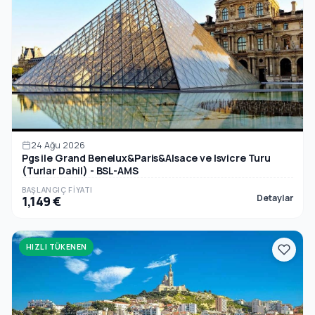
24 Ağu 2026
Pgs ile Grand Benelux&Paris&Alsace ve Isvicre Turu
(Turlar Dahil) - BSL-AMS
BAŞLANGIÇ FIYATI
Detaylar
1,149 €
HIZLI TÜKENEN