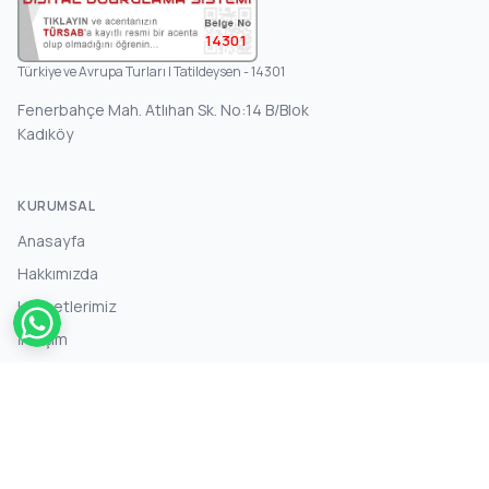
14301
Türkiye ve Avrupa Turları | Tatildeysen - 14301
Fenerbahçe Mah. Atlıhan Sk. No:14 B/Blok
Kadıköy
KURUMSAL
Anasayfa
Hakkımızda
Hizmetlerimiz
İletişim
BILGILER
+90 850 242 01 01
info@tatildeysen.com