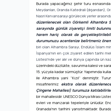
Burada yapacağımız şehir turu esnasınd
Meydanları, Granda Katedrali (dışarıdan), Gr
Nasri Kervansarayı görülecek yerler arasında
düzenlenecek olan Görkemli Alhambra Sara
sarayında günlük ziyaretçi limiti bulunm
harem hariç olarak da gerçekleştirilebi
durumunuzu acentenize belirtmeniz öneml
biri olan Alhambra Sarayı, Endülüs İslam mima
İspanya'nın en çok ziyaret edilen tarihi m
Listesi'nde yer alır ve dünya çapında ün ka
üzerindeki düzlükte, savunma kalesi ve sara
15. yüzyıla kadar sürmüştür. Yapımında kullan
ile Alhambra yani ‘’Kızıl’’ denmiştir. T
misafirlerimiz
ekstra olarak düzenlenec
Çingene Mahallesi) turumuza katılabilirle
bir mahallesidir. UNESCO Dünya Mirası Listes
evleri ve manzaralı tepeleriyle ünlüdür. End
Granada'nın tarihini yansıtmaktadır. Bur