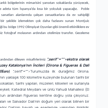
farklı bölgelerinin mimarisini yansıtan sokaklarda yürüyecek,
k ve adeta tüm İspanya'da kısa bir yolculuk yapacağız. Poble
sanatları alanlarında çalışan zanaatkarlara da ev sahipliği
bir şekilde izlemekten çok daha fazlasını sunan Montjuic
tiği bu bölge 1992 Olimpiyat Oyunları gibi önemli etkinliklere ev
iz fotoğraf molasının ardından otelimize transfer. Geceleme
",serif"="">ekstra olarak
 ardından dileyen misafirlerimiz
uzey Katalonya’nın İncileri (Girona & Figueras & Dali
",serif"="">Turumuzda ilk durağımız Girona.
 (70Euro)
n yaklaşık 100 kilometre kuzeyinde bulunan tarihi bir
kları, tarihi yapıları, müzeleri, kiliseleri ve surlarıyla
ykeli, Katedral Meydanı ve ünlü Yahudi Mahallesi (El
uzun ardından Figueras kentine doğru yola çıkıyoruz.
an ve Salvador Dali’nin doğum yeri olarak bilinen bir
or Dali’nin hayatı ve eserleriyle yakından ilişkilidir.