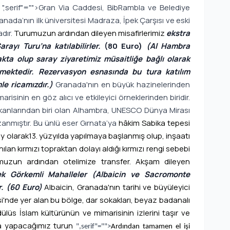
a
",serif"="">Gran Via Caddesi, BibRambla ve Belediye
anada’nın ilk üniversitesi Madraza, İpek Çarşısı ve eski
dır.
Turumuzun ardından dileyen misafirlerimiz
ekstra
yı Turu’na katılabilirler.
(80 Euro)
(Al Hambra
akta olup saray ziyaretimiz müsaitliğe bağlı olarak
lmektedir. Rezervasyon esnasında bu tura katılım
e ricamızdır.)
Granada'nın en büyük hazinelerinden
risinin en göz alıcı ve etkileyici örneklerinden biridir.
ekanlarından biri olan Alhambra, UNESCO Dünya Mirası
zanmıştır. Bu ünlü eser Gırnata’ya
hâkim Sabika tepesi
y olarak
13. yüzyılda yapılmaya başlanmış olup, inşaatı
ılan kırmızı topraktan dolayı aldığı kırmızı rengi sebebi
urumuzun ardından otelimize transfer. Akşam dileyen
ek Görkemli Mahalleler (Albaicin ve Sacromonte
r. (60 Euro)
Albaicin, Granada'nın tarihi ve büyüleyici
i'nde yer alan bu bölge, dar sokakları, beyaz badanalı
ülüs İslam kültürünün ve mimarisinin izlerini taşır ve
ada yapacağımız turun
",serif"="">
Ardından tamamen el işi