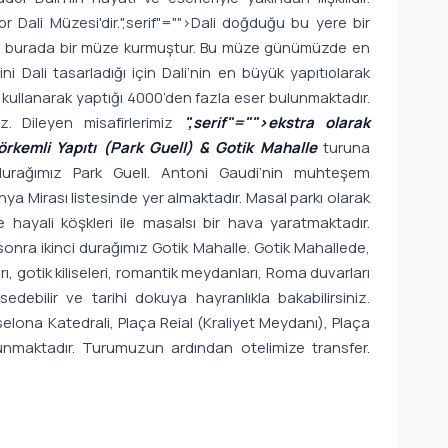
r Dali Müzesi'dir.
",serif"="">Dali doğduğu bu yere bir
için burada bir müze kurmuştur. Bu müze günümüzde en
i Dali tasarladığı için Dali’nin en büyük yapıtıolarak
er kullanarak yaptığı 4000’den fazla eser bulunmaktadır.
. Dileyen misafirlerimiz
",serif"="">ekstra olarak
örkemli Yapıtı (Park Guell) & Gotik Mahalle
turuna
urağımız Park Guell. Antoni Gaudi’nin muhteşem
nya Mirası listesinde yer almaktadır. Masal parkı olarak
e hayali köşkleri ile masalsı bir hava yaratmaktadır.
nra ikinci durağımız Gotik Mahalle. Gotik Mahallede,
ı, gotik kiliseleri, romantik meydanları, Roma duvarları
edebilir ve tarihi dokuya hayranlıkla bakabilirsiniz.
elona Katedrali, Plaça Reial (Kraliyet Meydanı), Plaça
unmaktadır. Turumuzun ardından otelimize transfer.