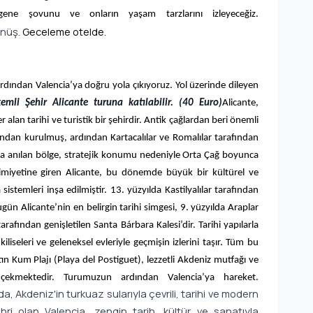
gene şovunu ve onların yaşam tarzlarını izleyeceğiz.
önüş.
Geceleme otelde.
rdından Valencia’ya doğru yola çıkıyoruz. Yol üzerinde dileyen
mli Şehir Alicante turuna katılabilir. (40 Euro)
Alicante,
lan tarihi ve turistik bir şehirdir. Antik çağlardan beri önemli
rafından kurulmuş, ardından Kartacalılar ve Romalılar tarafından
a anılan bölge, stratejik konumu nedeniyle Orta Çağ boyunca
imiyetine giren Alicante, bu dönemde büyük bir kültürel ve
istemleri inşa edilmiştir. 13. yüzyılda Kastilyalılar tarafından
gün Alicante’nin en belirgin tarihi simgesi, 9. yüzyılda Araplar
rafından genişletilen Santa Bárbara Kalesi’dir. Tarihi yapılarla
 kiliseleri ve geleneksel evleriyle geçmişin izlerini taşır. Tüm bu
tın Kum Plajı (Playa del Postiguet), lezzetli Akdeniz mutfağı ve
sti çekmektedir. Turumuzun ardından Valencia’ya hareket.
da, Akdeniz'in turkuaz sularıyla çevrili, tarihi ve modern
hri olan Valencia, zengin tarih, kültür ve sanatıyla