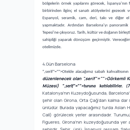
bölgelerin örnek yapılarını görecek, İspanya’nın 
birbirinden ilginç el sanatı atölyelerini gezece
Espanyol, seramik, cam, deri, takı ve diğer el 
yapmaktadır. Ardından Barselona’yı panoramik 
Tepesi’ne çıkıyoruz. Tarih, kültür ve doğanın birleş
sahipliği yaparak dönüşüm geçirmiştir. Vereceğim
otelimizde.
4.Gün Barselona
",serif"="">Otelde alacağımız sabah kahvaltısının
düzenlenecek olan
",serif"="">Görkemli K
Müzesi)
",serif"="">turuna katılabilirler.
Katalonya'nın Kuzeydoğusunda, Barcelona'nı
şehir olan Girona, Orta Çağ’dan kalma dar soka
ünlüdür. Burada yapacağımız turda Aslan He
Call) görülecek yerler arasındadır. Turum
Figueres, Girona'nın kuzeydoğusunda yer al
şehirdir. Şehir, ünlü İspanyol ressam Salvad