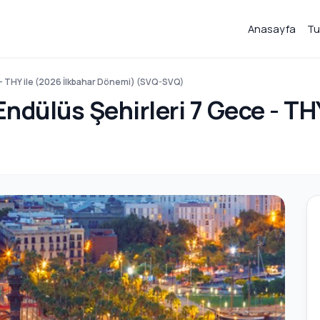
Anasayfa
Tu
 - THY ile (2026 İlkbahar Dönemi) (SVQ-SVQ)
ndülüs Şehirleri 7 Gece - TH