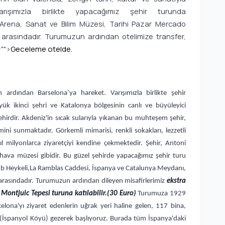
Varışımızla birlikte yapacağımız şehir turunda
l, Arena, Sanat ve Bilim Müzesi, Tarihi Pazar Mercado
 arasındadır. Turumuzun ardından otelimize transfer,
="">
Geceleme otelde.
n ardından Barselona’ya hareket. Varışımızla birlikte şehir
ük ikinci şehri ve Katalonya bölgesinin canlı ve büyüleyici
hirdir. Akdeniz'in sıcak sularıyla yıkanan bu muhteşem şehir,
imini sunmaktadır. Görkemli mimarisi, renkli sokakları, lezzetli
ıl milyonlarca ziyaretçiyi kendine çekmektedir. Şehir, Antoni
k hava müzesi gibidir. Bu güzel şehirde yapacağımız şehir turu
lomb Heykeli,La Ramblas Caddesi, İspanya ve Catalunya Meydanı,
 arasındadır. Turumuzun ardından dileyen misafirlerimiz
ekstra
ontjuic Tepesi turuna katılabilir.
(30 Euro)
Turumuza 1929
ona'yı ziyaret edenlerin uğrak yeri haline gelen, 117 bina,
İspanyol Köyü) gezerek başlıyoruz. Burada tüm İspanya'daki