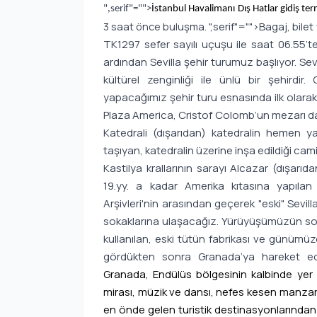
",serif"="">
İstanbul Havalimanı Dış Hatlar gidiş te
3 saat önce buluşma.
",serif"="">Bagaj, bile
TK1297 sefer sayılı uçuşu ile saat 06.55’te 
ardından Sevilla şehir turumuz başlıyor. Sev
kültürel zenginliği ile ünlü bir şehirdir.
yapacağımız şehir turu esnasında ilk olarak 
Plaza America, Cristof Colomb’un mezarı da
Katedrali (dışarıdan) katedralin hemen ya
taşıyan, katedralin üzerine inşa edildiği c
Kastilya krallarının sarayı Alcazar (dışarı
19.yy. a kadar Amerika kıtasına yapılan 
Arşivleri'nin arasından geçerek "eski" Sevil
sokaklarına ulaşacağız. Yürüyüşümüzün so
kullanılan, eski tütün fabrikası ve günümüz
gördükten sonra Granada’ya hareket ediy
Granada, Endülüs bölgesinin kalbinde yer al
mirası, müzik ve dansı, nefes kesen manzaral
en önde gelen turistik destinasyonlarından b