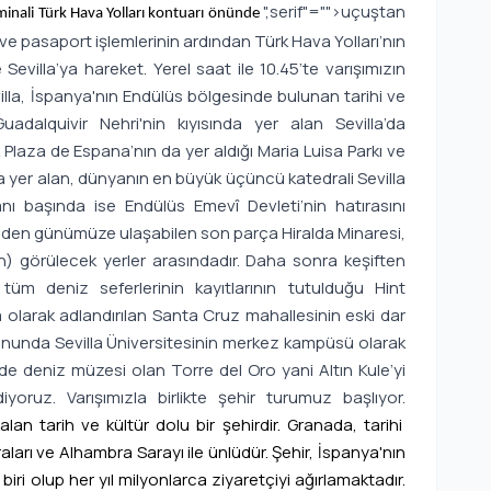
",serif"="">uçuştan
rminali Türk Hava Yolları kontuarı önünde
t ve pasaport işlemlerinin ardından Türk Hava Yolları’nın
Sevilla’ya hareket. Yerel saat ile 10.45’te varışımızın
illa, İspanya'nın Endülüs bölgesinde bulunan tarihi ve
 Guadalquivir Nehri'nin kıyısında yer alan Sevilla’da
Plaza de Espana’nın da yer aldığı Maria Luisa Parkı ve
 yer alan, dünyanın en büyük üçüncü katedrali Sevilla
nı başında ise Endülüs Emevî Devleti’nin hatırasını
amiden günümüze ulaşabilen son parça Hiralda Minaresi,
dan) görülecek yerler arasındadır. Daha sonra keşiften
tüm deniz seferlerinin kayıtlarının tutulduğu Hint
la olarak adlandırılan Santa Cruz mahallesinin eski dar
nunda Sevilla Üniversitesinin merkez kampüsü olarak
de deniz müzesi olan Torre del Oro yani Altın Kule’yi
oruz. Varışımızla birlikte şehir turumuz başlıyor.
an tarih ve kültür dolu bir şehirdir. Granada, tarihi
arı ve Alhambra Sarayı ile ünlüdür. Şehir, İspanya'nın
iri olup her yıl milyonlarca ziyaretçiyi ağırlamaktadır.