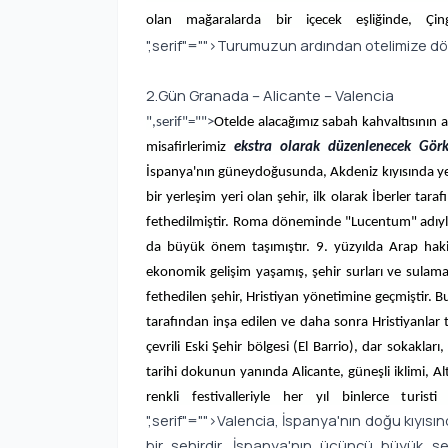
olan mağaralarda bir içecek eşliğinde, Çin
",serif"="">Turumuzun ardından otelimize d
2.Gün Granada – Alicante – Valencia
",serif"="">
Otelde alacağımız sabah kahvaltısının a
misafirlerimiz
ekstra olarak düzenlenecek Görke
İspanya'nın güneydoğusunda, Akdeniz kıyısında yer a
bir yerleşim yeri olan şehir, ilk olarak İberler ta
fethedilmiştir. Roma döneminde "Lucentum" adıyl
da büyük önem taşımıştır. 9. yüzyılda Arap hak
ekonomik gelişim yaşamış, şehir surları ve sulama s
fethedilen şehir, Hristiyan yönetimine geçmiştir. Bu
tarafından inşa edilen ve daha sonra Hristiyanlar ta
çevrili Eski Şehir bölgesi (El Barrio), dar sokakları,
tarihi dokunun yanında Alicante, güneşli iklimi, Al
renkli festivalleriyle her yıl binlerce turi
",serif"="">Valencia, İspanya'nın doğu kıyısın
bir şehirdir. İspanya'nın üçüncü büyük şe