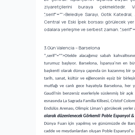
ziyaretçilerini buraya çekmektedir. 
",serif"="">Belediye Sarayı, Gotik Katedra
Central ve Eski İpek borsası görülecek yer
odalara yerleşme ve serbest zaman.
",serif"
3.Gün Valencia – Barselona
",serif"="">Otelde alacağımız sabah kahvaltısını
turumuz başlıyor. Barselona, İspanya’nın en büy
başkenti olarak dünya çapında ün kazanmış bir şe
tarih, sanat, kültür ve eğlencenin eşsiz bir birleş
mutfağı ve canlı gece hayatıyla Barselona, her y
Gaudi'nin benzersiz eserleriyle süslenmiş bir açı
esnasında La Sagrada Familia Kilisesi, Cristof Co
Endülüs Arenası, Olimpic Liman’ı görülecek yerler
olarak düzenlenecek Görkemli Poble Espanyol & M
Dünya Fuarı için yapılmış ve günümüzde de Barcel
cadde ve meydanlardan oluşan Poble Espanyol’u (