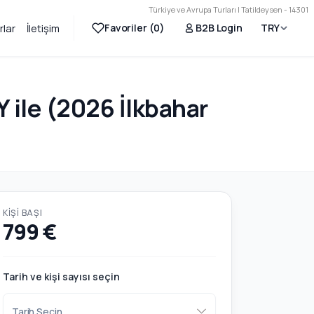
Türkiye ve Avrupa Turları | Tatildeysen - 14301
Favoriler (
0
)
B2B Login
TRY
rlar
İletişim
Y ile (2026 İlkbahar
KIŞI BAŞI
799 €
Tarih ve kişi sayısı seçin