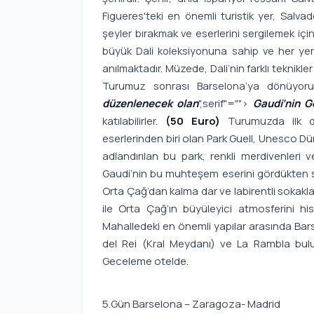
Figueres'teki en önemli turistik yer, Salvado
şeyler bırakmak ve eserlerini sergilemek 
büyük Dali koleksiyonuna sahip ve her yerin
anılmaktadır. Müzede, Dali’nin farklı teknikl
Turumuz sonrası Barselona’ya dönüyoruz
düzenlenecek olan
",serif"="">
Gaudi’nin G
katılabilirler.
(50 Euro)
Turumuzda ilk d
eserlerinden biri olan Park Guell, Unesco Dü
adlandırılan bu park, renkli merdivenleri v
Gaudi’nin bu muhteşem eserini gördükten so
Orta Çağ’dan kalma dar ve labirentli sokaklar
ile Orta Çağ’ın büyüleyici atmosferini hiss
Mahalledeki en önemli yapılar arasında Bars
del Rei (Kral Meydanı) ve La Rambla bul
Geceleme otelde.
5.Gün Barselona – Zaragoza- Madrid