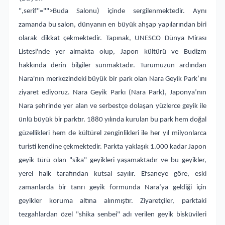
",serif"="">Buda Salonu) içinde sergilenmektedir. Aynı
zamanda bu salon, dünyanın en büyük ahşap yapılarından biri
olarak dikkat çekmektedir. Tapınak, UNESCO Dünya Mirası
Listesi'nde yer almakta olup, Japon kültürü ve Budizm
hakkında derin bilgiler sunmaktadır. Turumuzun ardından
Nara'nın merkezindeki büyük bir park olan Nara Geyik Park’ını
ziyaret ediyoruz. Nara Geyik Parkı (Nara Park), Japonya’nın
Nara şehrinde yer alan ve serbestçe dolaşan yüzlerce geyik ile
ünlü büyük bir parktır. 1880 yılında kurulan bu park hem doğal
güzellikleri hem de kültürel zenginlikleri ile her yıl milyonlarca
turisti kendine çekmektedir. Parkta yaklaşık 1.000 kadar Japon
geyik türü olan "sika" geyikleri yaşamaktadır ve bu geyikler,
yerel halk tarafından kutsal sayılır. Efsaneye göre, eski
zamanlarda bir tanrı geyik formunda Nara’ya geldiği için
geyikler koruma altına alınmıştır. Ziyaretçiler, parktaki
tezgahlardan özel "shika senbei" adı verilen geyik bisküvileri