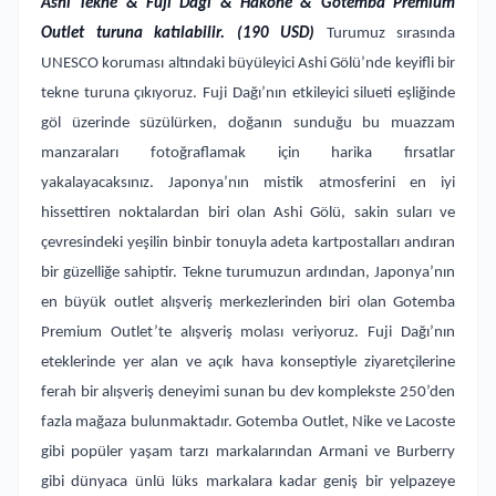
Ashi Tekne & Fuji Dağı & Hakone & Gotemba Premium
Outlet turuna katılabilir. (190 USD)
Turumuz sırasında
UNESCO koruması altındaki büyüleyici Ashi Gölü’nde keyifli bir
tekne turuna çıkıyoruz. Fuji Dağı’nın etkileyici silueti eşliğinde
göl üzerinde süzülürken, doğanın sunduğu bu muazzam
manzaraları fotoğraflamak için harika fırsatlar
yakalayacaksınız. Japonya’nın mistik atmosferini en iyi
hissettiren noktalardan biri olan Ashi Gölü, sakin suları ve
çevresindeki yeşilin binbir tonuyla adeta kartpostalları andıran
bir güzelliğe sahiptir. Tekne turumuzun ardından, Japonya’nın
en büyük outlet alışveriş merkezlerinden biri olan Gotemba
Premium Outlet’te alışveriş molası veriyoruz. Fuji Dağı’nın
eteklerinde yer alan ve açık hava konseptiyle ziyaretçilerine
ferah bir alışveriş deneyimi sunan bu dev komplekste 250’den
fazla mağaza bulunmaktadır. Gotemba Outlet, Nike ve Lacoste
gibi popüler yaşam tarzı markalarından Armani ve Burberry
gibi dünyaca ünlü lüks markalara kadar geniş bir yelpazeye