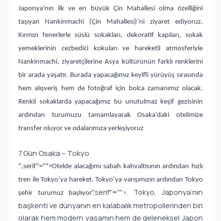
Japonya'nın ilk ve en büyük Çin Mahallesi olma özelliğini
taşıyan Nankinmachi (Çin Mahallesi)’ni ziyaret ediyoruz.
Kırmızı fenerlerle süslü sokakları, dekoratif kapıları, sokak
yemeklerinin cezbedici kokuları ve hareketli atmosferiyle
Nankinmachi, ziyaretçilerine Asya kültürünün farklı renklerini
bir arada yaşatır. Burada yapacağımız keyifli yürüyüş sırasında
hem alışveriş hem de fotoğraf için bolca zamanımız olacak.
Renkli sokaklarda yapacağımız bu unutulmaz keşif gezisinin
ardından turumuzu tamamlayarak Osaka’daki otelimize
transfer oluyor ve odalarımıza yerleşiyoruz
7.Gün Osaka – Tokyo
",serif"="">Otelde alacağımı sabah kahvaltısının ardından hızlı
tren ile Tokyo’ya hareket. Tokyo’ya varışımızın ardından Tokyo
",serif"="">. Tokyo, Japonya’nın
şehir turumuz başlıyor
başkenti ve dünyanın en kalabalık metropollerinden biri
olarak hem modern yaşamın hem de geleneksel Japon