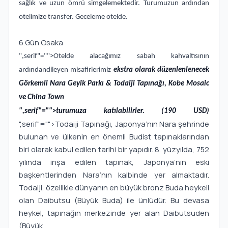
sağlık ve uzun ömrü simgelemektedir. Turumuzun ardından
otelimize transfer. Geceleme otelde.
6.Gün Osaka
",serif"="">Otelde alacağımız sabah kahvaltısının
ardından
dileyen misafirlerimiz
ekstra olarak düzenlenlenecek
Görkemli Nara Geyik Parkı & Todaiji Tapınağı, Kobe Mosaic
ve China Town
",serif"="">turumuza katılabilirler. (190 USD)
",serif"="">Todaiji Tapınağı, Japonya’nın Nara şehrinde
bulunan ve ülkenin en önemli Budist tapınaklarından
biri olarak kabul edilen tarihi bir yapıdır. 8. yüzyılda, 752
yılında inşa edilen tapınak, Japonya’nın eski
başkentlerinden Nara’nın kalbinde yer almaktadır.
Todaiji, özellikle dünyanın en büyük bronz Buda heykeli
olan Daibutsu (Büyük Buda) ile ünlüdür. Bu devasa
heykel, tapınağın merkezinde yer alan Daibutsuden
(Büyük