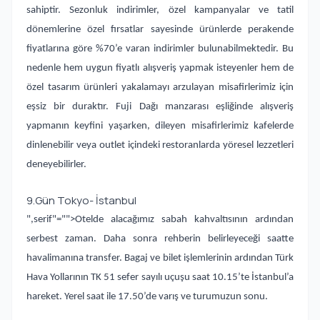
sahiptir. Sezonluk indirimler, özel kampanyalar ve tatil
dönemlerine özel fırsatlar sayesinde ürünlerde perakende
fiyatlarına göre %70’e varan indirimler bulunabilmektedir. Bu
nedenle hem uygun fiyatlı alışveriş yapmak isteyenler hem de
özel tasarım ürünleri yakalamayı arzulayan misafirlerimiz için
eşsiz bir duraktır. Fuji Dağı manzarası eşliğinde alışveriş
yapmanın keyfini yaşarken, dileyen misafirlerimiz kafelerde
dinlenebilir veya outlet içindeki restoranlarda yöresel lezzetleri
deneyebilirler.
9.Gün Tokyo- İstanbul
",serif"="">Otelde alacağımız sabah kahvaltısının ardından
serbest zaman. Daha sonra rehberin belirleyeceği saatte
havalimanına transfer. Bagaj ve bilet işlemlerinin ardından Türk
Hava Yollarının TK 51 sefer sayılı uçuşu saat 10.15’te İstanbul’a
hareket. Yerel saat ile 17.50’de varış ve turumuzun sonu.