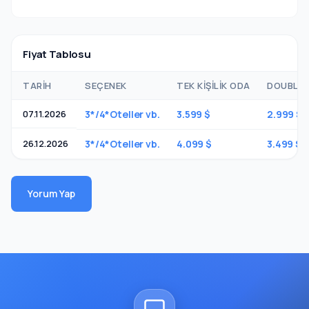
Fiyat Tablosu
TARIH
SEÇENEK
TEK KIŞILIK ODA
DOUBLE O
07.11.2026
3*/4*Oteller vb.
3.599 $
2.999 $
26.12.2026
3*/4*Oteller vb.
4.099 $
3.499 $
Yorum Yap