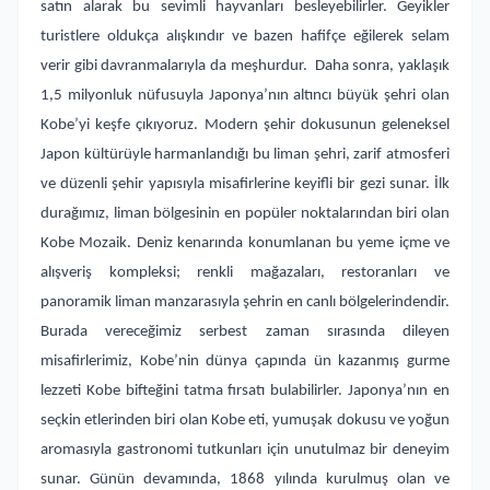
satın alarak bu sevimli hayvanları besleyebilirler. Geyikler
turistlere oldukça alışkındır ve bazen hafifçe eğilerek selam
verir gibi davranmalarıyla da meşhurdur. Daha sonra, yaklaşık
1,5 milyonluk nüfusuyla Japonya’nın altıncı büyük şehri olan
Kobe’yi keşfe çıkıyoruz. Modern şehir dokusunun geleneksel
Japon kültürüyle harmanlandığı bu liman şehri, zarif atmosferi
ve düzenli şehir yapısıyla misafirlerine keyifli bir gezi sunar. İlk
durağımız, liman bölgesinin en popüler noktalarından biri olan
Kobe Mozaik. Deniz kenarında konumlanan bu yeme içme ve
alışveriş kompleksi; renkli mağazaları, restoranları ve
panoramik liman manzarasıyla şehrin en canlı bölgelerindendir.
Burada vereceğimiz serbest zaman sırasında dileyen
misafirlerimiz, Kobe’nin dünya çapında ün kazanmış gurme
lezzeti Kobe bifteğini tatma fırsatı bulabilirler. Japonya’nın en
seçkin etlerinden biri olan Kobe eti, yumuşak dokusu ve yoğun
aromasıyla gastronomi tutkunları için unutulmaz bir deneyim
sunar. Günün devamında, 1868 yılında kurulmuş olan ve