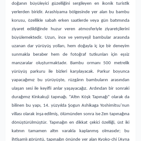
doğanın büyüleyici güzelliğini sergileyen en ikonik turistik
yerlerden biridir. Arashiyama bölgesinde yer alan bu bambu
korusu, özellikle sabah erken saatlerde veya gün batımında
ziyaret edildiğinde huzur veren atmosferiyle ziyaretçilerini
büyülemektedir. Uzun, ince ve yemyeşil bambular arasında
uzanan dar yürüyüş yolları, hem doğayla iç içe bir deneyim
sunmakla beraber hem de fotoğraf tutkunları için eşsiz
manzaralar oluşturmaktadır. Bambu ormanı 500 metrelik
yürüyüş parkuru ile bizleri karşılayacak. Parkur boyunca
yapacağımız bu yürüyüşte, rüzgârın bambuların arasından
ulaşan sesi ile keyifli anlar yaşayacağız. Ardından bir sonraki
durağımız Kinkakuji tapınağı. "Altın Köşk Tapınağı" olarak da
bilinen bu yapı, 14. yüzyılda Şogun Ashikaga Yoshimitsu’nun
villası olarak inşa edilmiş, ölümünden sonra ise Zen tapınağına
dönüştürülmüştür. Tapınağın en dikkat çekici özelliği, üst iki
katının tamamen altın varakla kaplanmış olmasıdır; bu
ihtişamlı görüntü, tapınağın önünde yer alan Kyoko-chi (Ayna