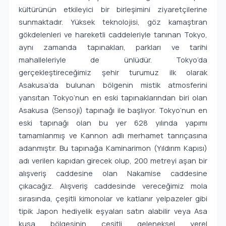
kültürünün etkileyici bir birleşimini ziyaretçilerine
sunmaktadır. Yüksek teknolojisi, göz kamaştıran
gökdelenleri ve hareketli caddeleriyle tanınan Tokyo,
aynı zamanda tapınakları, parkları ve tarihi
mahalleleriyle de ünlüdür. Tokyo’da
gerçekleştireceğimiz şehir turumuz ilk olarak
Asakusa’da bulunan bölgenin mistik atmosferini
yansıtan Tokyo’nun en eski tapınaklarından biri olan
Asakusa (Sensoji) tapınağı ile başlıyor. Tokyo’nun en
eski tapınağı olan bu yer 628 yılında yapımı
tamamlanmış ve Kannon adlı merhamet tanrıçasına
adanmıştır. Bu tapınağa Kaminarimon (Yıldırım Kapısı)
adı verilen kapıdan girecek olup, 200 metreyi aşan bir
alışveriş caddesine olan Nakamise caddesine
çıkacağız. Alışveriş caddesinde vereceğimiz mola
sırasında, çeşitli kimonolar ve katlanır yelpazeler gibi
tipik Japon hediyelik eşyaları satın alabilir veya Asa
kusa bölgesinin çeşitli geleneksel yerel