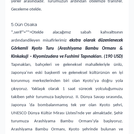
yerler arasındadır. Turumuzun ardından otelimize transfer.
Geceleme otelde.
5.Gün Osaka
",serif"="">Otelde alacağımız sabah kahvaltısının
ardından
dileyen misafirlerimiz
ekstra olarak düzenlenecek
Görkemli Kyoto Turu (Arashiyama Bambu Ormanı &
Kinkakuji – Kiyomizudera ve Fushimi Tapınakları. (190 USD)
Tapınakları, bahçeleri ve geleneksel mahalleleriyle ünlü,
Japonya’nın eski başkenti ve geleneksel kültürünün en iyi
korunmuş merkezlerinden biri olan Kyoto’ya doğru yola
çıkıyoruz. Yaklaşık olarak 1 saat sürecek yolculuğumuzu
takiben şehir turumuza başlıyoruz. II. Dünya Savaşı sırasında,
Japonya ‘da bombalanmamış tek yer olan Kyoto şehri,
UNESCO Dünya Kültür Mirası Listesi'nde yer almaktadır. Şehir
turumuza Arashiyama Bambu Ormanı’yla başlıyoruz.
Arashiyama Bambu Ormanı, Kyoto şehrinde bulunan ve