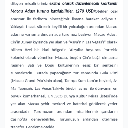
dileyen misafirlerimiz
ekstra olarak düzenlenecek Görkemli
Macau Adası turuna katılabilirler. (270 USD)
Otelden özel
aracımız ile feribota bineceğimiz limana hareket ediyoruz.
Yaklaşık 1 saat sürecek keyifli bir yolculuğun ardından Macau
adasına varışın ardından ada turumuz başlıyor. Macau Adası,
Çin’in güney kıyısında yer alan ve “Asya’nın Las Vegas’ı” olarak
bilinen özel bir idari bölgedir. Yüzyıllar boyunca Portekiz
kolonisi olarak yönetilen Macau, bugün Çin'e bağlı olmasına
rağmen Batı ve Doğu kültürlerinin eşsiz bir sentezini
sunmaktadır. Burada yapacağımız tur esnasında Guia Pisti
(Macau Grand Prix’sinin alanı), Tanrıça Kum Lam’ın heykeli, A-
Ma Tapınağı, Las Vegas’takiyle birebir aynısı ile dünyanın en
büyük kumarhanesi, UNESCO Dünya Kültür Miras Listesi’nde
yer alan Macau şehir merkezi ve katedral görülecek yerler
arasındadır. Turumuzun ardından misafirlerimiz şanslarını
Casino’da deneyebilirler. Turumuzun ardından otelimize
transfer. Geceleme otelde.