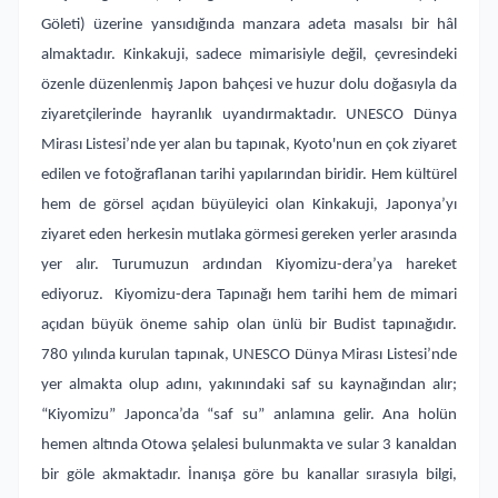
Göleti) üzerine yansıdığında manzara adeta masalsı bir hâl
almaktadır. Kinkakuji, sadece mimarisiyle değil, çevresindeki
özenle düzenlenmiş Japon bahçesi ve huzur dolu doğasıyla da
ziyaretçilerinde hayranlık uyandırmaktadır. UNESCO Dünya
Mirası Listesi’nde yer alan bu tapınak, Kyoto'nun en çok ziyaret
edilen ve fotoğraflanan tarihi yapılarından biridir. Hem kültürel
hem de görsel açıdan büyüleyici olan Kinkakuji, Japonya’yı
ziyaret eden herkesin mutlaka görmesi gereken yerler arasında
yer alır. Turumuzun ardından Kiyomizu-dera’ya hareket
ediyoruz. Kiyomizu-dera Tapınağı hem tarihi hem de mimari
açıdan büyük öneme sahip olan ünlü bir Budist tapınağıdır.
780 yılında kurulan tapınak, UNESCO Dünya Mirası Listesi’nde
yer almakta olup adını, yakınındaki saf su kaynağından alır;
“Kiyomizu” Japonca’da “saf su” anlamına gelir. Ana holün
hemen altında Otowa şelalesi bulunmakta ve sular 3 kanaldan
bir göle akmaktadır. İnanışa göre bu kanallar sırasıyla bilgi,