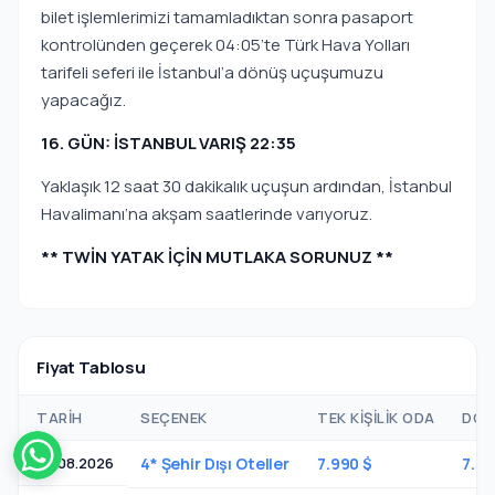
bilet işlemlerimizi tamamladıktan sonra pasaport
kontrolünden geçerek 04:05’te Türk Hava Yolları
tarifeli seferi ile İstanbul’a dönüş uçuşumuzu
yapacağız.
16. GÜN: İSTANBUL VARIŞ 22:35
Yaklaşık 12 saat 30 dakikalık uçuşun ardından, İstanbul
Havalimanı’na akşam saatlerinde varıyoruz.
** TWİN YATAK İÇİN MUTLAKA SORUNUZ **
Fiyat Tablosu
TARIH
SEÇENEK
TEK KIŞILIK ODA
DOU
20.08.2026
4* Şehir Dışı Oteller
7.990 $
7.31