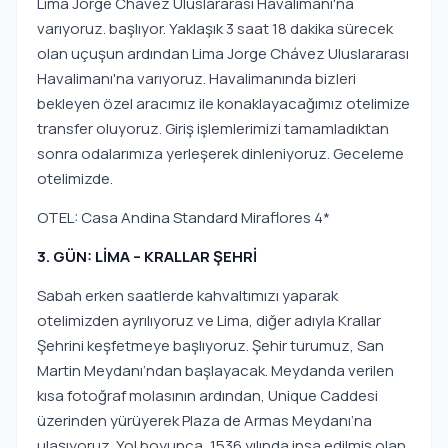
Lima Jorge Chávez Uluslararası Havalimanı'na
varıyoruz. başlıyor. Yaklaşık 3 saat 18 dakika sürecek
olan uçuşun ardından Lima Jorge Chávez Uluslararası
Havalimanı'na varıyoruz. Havalimanında bizleri
bekleyen özel aracımız ile konaklayacağımız otelimize
transfer oluyoruz. Giriş işlemlerimizi tamamladıktan
sonra odalarımıza yerleşerek dinleniyoruz. Geceleme
otelimizde.
OTEL: Casa Andina Standard Miraflores 4*
3. GÜN: LİMA – KRALLAR ŞEHRİ
Sabah erken saatlerde kahvaltımızı yaparak
otelimizden ayrılıyoruz ve Lima, diğer adıyla Krallar
Şehrini keşfetmeye başlıyoruz. Şehir turumuz, San
Martin Meydanı’ndan başlayacak. Meydanda verilen
kısa fotoğraf molasının ardından, Unique Caddesi
üzerinden yürüyerek Plaza de Armas Meydanı’na
ulaşıyoruz. Yol boyunca, 1536 yılında inşa edilmiş olan