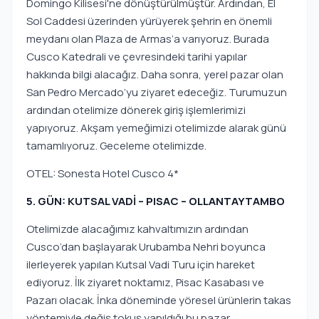
Domingo Kilisesi'ne dönüştürülmüştür. Ardından, El
Sol Caddesi üzerinden yürüyerek şehrin en önemli
meydanı olan Plaza de Armas’a varıyoruz. Burada
Cusco Katedrali ve çevresindeki tarihi yapılar
hakkında bilgi alacağız. Daha sonra, yerel pazar olan
San Pedro Mercado’yu ziyaret edeceğiz. Turumuzun
ardından otelimize dönerek giriş işlemlerimizi
yapıyoruz. Akşam yemeğimizi otelimizde alarak günü
tamamlıyoruz. Geceleme otelimizde.
OTEL: Sonesta Hotel Cusco 4*
5. GÜN: KUTSAL VADİ – PISAC – OLLANTAYTAMBO
Otelimizde alacağımız kahvaltımızın ardından
Cusco’dan başlayarak Urubamba Nehri boyunca
ilerleyerek yapılan Kutsal Vadi Turu için hareket
ediyoruz. İlk ziyaret noktamız, Pisac Kasabası ve
Pazarı olacak. İnka döneminde yöresel ürünlerin takas
yöntemiyle değiş tokuş yapıldığı bu pazar,