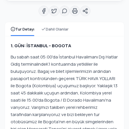
Tur Detayı
Dahil Olanlar
1. GÜN: İSTANBUL – BOGOTA
Bu sabah saat 05:00'da İstanbul Havalimanı Dış Hatlar
Gidiş terminalindeK1 kontuarında yetkililer ile
buluşuyoruz. Bagaj ve bilet işlemlerimizin ardından
pasaport kontrolünden geçerek TÜRK HAVA YOLLARI
ile Bogota (Kolombiya) uçuşumuz başlıyor. Yaklaşık 13
saat 45 dakikalık uçuşun ardından, Kolombiya yerel
saati ile 15:00'da Bogota / El Dorado Havalimanı'na
varıyoruz. Varışmızı takiben yerel rehberimiz
tarafından karşılanıyoruz ve bizi bekleyen tur
otobüsümüz ile Bogota'nın en büyük simgelerinden
biri olan Monsarati Tepesi'ni ziyaret etmek üzere yola