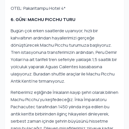
OTEL: Pakaritampu Hotel 4*
6. GÜN: MACHU PICCHU TURU
Bugün çok erken saatlerde uyanıyor, hızlı bir
kahvaltının ardından hayallerimizi gerçeğe
dönüştürecek Machu Picchu turumuza başlıyoruz.
Tren istasyonuna transferimizin ardından, Peru Demir
Yolları’na ait tarifeli tren seferiyle yaklaşık 1,5 saatlik bir
yolculuk yaparak Aguas Calientes kasabasına
ulaşıyoruz. Buradan shuttle araçlar ile Machu Picchu
Antik Kenti’ne tırmanıyoruz.
Rehberimiz eşliğinde İnkaların kayıp şehri olarak bilinen
Machu Picchu’yu keşfedeceğiz. İnka İmparatoru
Pachacutec tarafından 1450 yılında inşa edilen bu
antik kentte birbirinden ilginç hikayeleri dinleyerek,
serbest zaman içinde şehrin büyüsünü hissetme
şansı bulacağız. Dileyen misafirlerimiz zirveye kadar