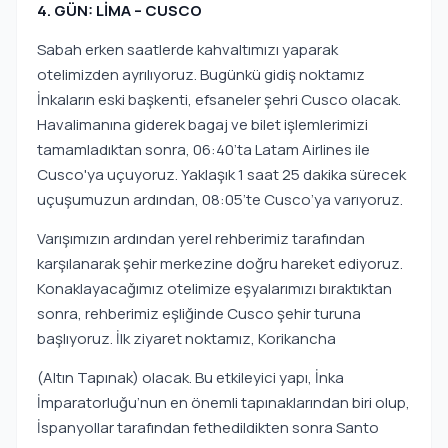
4. GÜN: LİMA – CUSCO
Sabah erken saatlerde kahvaltımızı yaparak
otelimizden ayrılıyoruz. Bugünkü gidiş noktamız
İnkaların eski başkenti, efsaneler şehri Cusco olacak.
Havalimanına giderek bagaj ve bilet işlemlerimizi
tamamladıktan sonra, 06:40’ta Latam Airlines ile
Cusco'ya uçuyoruz. Yaklaşık 1 saat 25 dakika sürecek
uçuşumuzun ardından, 08:05’te Cusco’ya varıyoruz.
Varışımızın ardından yerel rehberimiz tarafından
karşılanarak şehir merkezine doğru hareket ediyoruz.
Konaklayacağımız otelimize eşyalarımızı bıraktıktan
sonra, rehberimiz eşliğinde Cusco şehir turuna
başlıyoruz. İlk ziyaret noktamız, Korikancha
(Altın Tapınak) olacak. Bu etkileyici yapı, İnka
İmparatorluğu’nun en önemli tapınaklarından biri olup,
İspanyollar tarafından fethedildikten sonra Santo