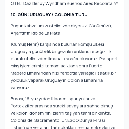
OTEL: Dazzler by Wyndham Buenos Aires Recoleta 4*
10. GÜN: URUGUAY / COLONIA TURU
Bugün kahvaltımızı otelimizde alıyoruz. Günümüzü,
Arjantin’in Rio de La Plata
(Gümüş Nehri) karşısında bulunan komşu ülkesi
Uruguay’a günübirlik bir gezi ile renklendireceğiz. İlk
olarak otelimizden limana transfer oluyoruz. Pasaport
çıkış işlemlerimizi tamamladıktan sonra Puerto
Madero Limanı’ndan hızlı feribotla yaklaşık 1 saatlik bir
yolculuk yaparak Uruguay’ın Colonia Limanı’na
varıyoruz.
Burası, 16. yüzyıldan itibaren İspanyollar ve
Portekizliler arasında sürekli savaşlara sahne olmuş
ve koloni döneminin izlerini taşıyan tarihi bir kenttir.
Colonia del Sacramento, UNESCO Dünya Mirası
Listesi’nde yer alan, taş sokakları, rengarenk evleri ve