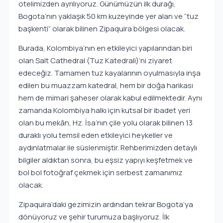
otelimizden ayrılıyoruz. Günümüzün ilk durağı,
Bogota’nın yaklaşık 50 km kuzeyinde yer alan ve “tuz
başkenti” olarak bilinen Zipaquira bölgesi olacak.
Burada, Kolombiya’nın en etkileyici yapılarından biri
olan Salt Cathedral (Tuz Katedrali)’ni ziyaret
edeceğiz. Tamamen tuz kayalarının oyulmasıyla inşa
edilen bu muazzam katedral, hem bir doğa harikası
hem de mimari şaheser olarak kabul edilmektedir. Aynı
zamanda Kolombiya halkı için kutsal bir ibadet yeri
olan bu mekân, Hz. İsa’nın çile yolu olarak bilinen 13
duraklı yolu temsil eden etkileyici heykeller ve
aydınlatmalar ile süslenmiştir. Rehberimizden detaylı
bilgiler aldıktan sonra, bu eşsiz yapıyı keşfetmek ve
bol bol fotoğraf çekmek için serbest zamanımız
olacak.
Zipaquira’daki gezimizin ardından tekrar Bogota’ya
dönüyoruz ve şehir turumuza başlıyoruz. İlk