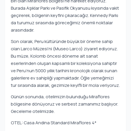
biri olan Miraflores Bölgesi’ne hareket ediyoruz.
Burada Aşıklar Parkı ve Pasifik Okyanusu kıyısında vakit
geçirerek, bölgenin keyfini çıkaracağız. Kennedy Parkı
da turumuz sırasında göreceğimiz önemli noktalar
arasındadır.
Son olarak, Peru kültüründe büyük bir öneme sahip
olan Larco Müzesi’ni (Museo Larco) ziyaret ediyoruz.
Bu müze, Kolomb öncesi döneme ait sanat
eserlerinden oluşan kapsamlı bir koleksiyona sahiptir
ve Peru’nun 5000 yıllık tarihini kronolojik olarak sunan
galerilere ev sahipliği yapmaktadır. Öğle yemeğimizi
tur sırasında alarak, gezimize keyifli bir mola veriyoruz.
Günün sonunda, otelimizin bulunduğu Miraflores
bölgesine dönüyoruz ve serbest zamanımız başlıyor.
Geceleme otelimizde.
OTEL: Casa Andina Standard Miraflores 4*