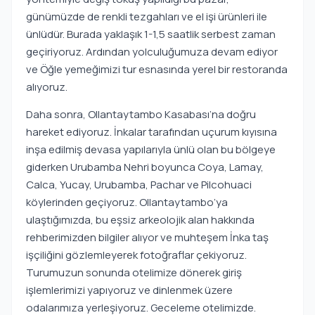
günümüzde de renkli tezgahları ve el işi ürünleri ile
ünlüdür. Burada yaklaşık 1-1,5 saatlik serbest zaman
geçiriyoruz. Ardından yolculuğumuza devam ediyor
ve Öğle yemeğimizi tur esnasında yerel bir restoranda
alıyoruz.
Daha sonra, Ollantaytambo Kasabası’na doğru
hareket ediyoruz. İnkalar tarafından uçurum kıyısına
inşa edilmiş devasa yapılarıyla ünlü olan bu bölgeye
giderken Urubamba Nehri boyunca Coya, Lamay,
Calca, Yucay, Urubamba, Pachar ve Pilcohuaci
köylerinden geçiyoruz. Ollantaytambo’ya
ulaştığımızda, bu eşsiz arkeolojik alan hakkında
rehberimizden bilgiler alıyor ve muhteşem İnka taş
işçiliğini gözlemleyerek fotoğraflar çekiyoruz.
Turumuzun sonunda otelimize dönerek giriş
işlemlerimizi yapıyoruz ve dinlenmek üzere
odalarımıza yerleşiyoruz. Geceleme otelimizde.