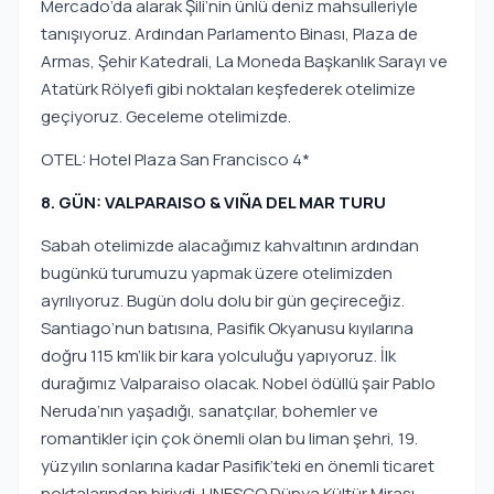
Mercado’da alarak Şili’nin ünlü deniz mahsulleriyle
tanışıyoruz. Ardından Parlamento Binası, Plaza de
Armas, Şehir Katedrali, La Moneda Başkanlık Sarayı ve
Atatürk Rölyefi gibi noktaları keşfederek otelimize
geçiyoruz. Geceleme otelimizde.
OTEL: Hotel Plaza San Francisco 4*
8. GÜN: VALPARAISO & VIÑA DEL MAR TURU
Sabah otelimizde alacağımız kahvaltının ardından
bugünkü turumuzu yapmak üzere otelimizden
ayrılıyoruz. Bugün dolu dolu bir gün geçireceğiz.
Santiago’nun batısına, Pasifik Okyanusu kıyılarına
doğru 115 km’lik bir kara yolculuğu yapıyoruz. İlk
durağımız Valparaiso olacak. Nobel ödüllü şair Pablo
Neruda’nın yaşadığı, sanatçılar, bohemler ve
romantikler için çok önemli olan bu liman şehri, 19.
yüzyılın sonlarına kadar Pasifik’teki en önemli ticaret
noktalarından biriydi. UNESCO Dünya Kültür Mirası