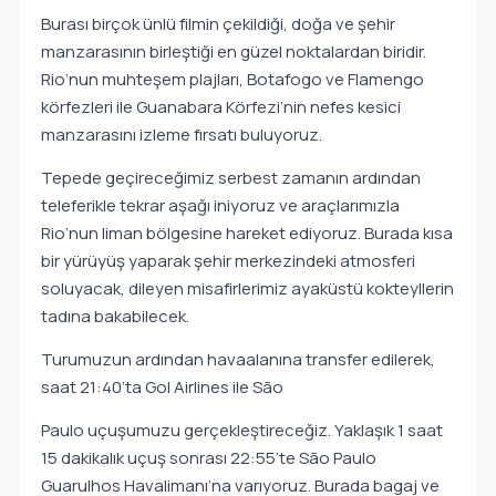
Burası birçok ünlü filmin çekildiği, doğa ve şehir
manzarasının birleştiği en güzel noktalardan biridir.
Rio’nun muhteşem plajları, Botafogo ve Flamengo
körfezleri ile Guanabara Körfezi’nin nefes kesici
manzarasını izleme fırsatı buluyoruz.
Tepede geçireceğimiz serbest zamanın ardından
teleferikle tekrar aşağı iniyoruz ve araçlarımızla
Rio’nun liman bölgesine hareket ediyoruz. Burada kısa
bir yürüyüş yaparak şehir merkezindeki atmosferi
soluyacak, dileyen misafirlerimiz ayaküstü kokteyllerin
tadına bakabilecek.
Turumuzun ardından havaalanına transfer edilerek,
saat 21:40’ta Gol Airlines ile São
Paulo uçuşumuzu gerçekleştireceğiz. Yaklaşık 1 saat
15 dakikalık uçuş sonrası 22:55’te São Paulo
Guarulhos Havalimanı’na varıyoruz. Burada bagaj ve