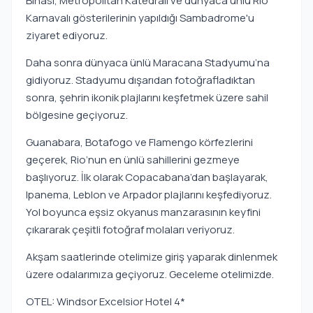
Binası, Metropolitan Katedrali ve dünyaca ünlü Rio
Karnavalı gösterilerinin yapıldığı Sambadrome'u
ziyaret ediyoruz.
Daha sonra dünyaca ünlü Maracana Stadyumu’na
gidiyoruz. Stadyumu dışarıdan fotoğrafladıktan
sonra, şehrin ikonik plajlarını keşfetmek üzere sahil
bölgesine geçiyoruz.
Guanabara, Botafogo ve Flamengo körfezlerini
geçerek, Rio’nun en ünlü sahillerini gezmeye
başlıyoruz. İlk olarak Copacabana’dan başlayarak,
Ipanema, Leblon ve Arpador plajlarını keşfediyoruz.
Yol boyunca eşsiz okyanus manzarasının keyfini
çıkararak çeşitli fotoğraf molaları veriyoruz.
Akşam saatlerinde otelimize giriş yaparak dinlenmek
üzere odalarımıza geçiyoruz. Geceleme otelimizde.
OTEL: Windsor Excelsior Hotel 4*