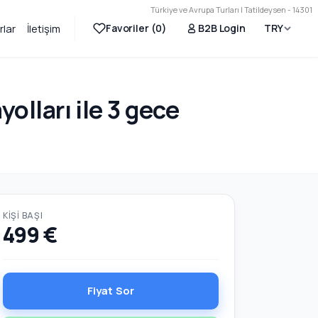
Türkiye ve Avrupa Turları | Tatildeysen - 14301
Favoriler (
0
)
B2B Login
TRY
rlar
İletişim
ları ile 3 gece
KIŞI BAŞI
499 €
Fiyat Sor