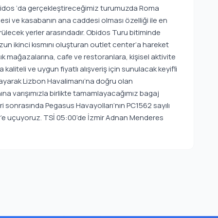
 Obidos ‘da gerçekleştireceğimiz turumuzda Roma
sesi ve kasabanın ana caddesi olması özelliği ile en
rülecek yerler arasındadır. Obidos Turu bitiminde
 ikinci kısmını oluşturan outlet center’a hareket
ık mağazalarına, cafe ve restoranlara, kişisel aktivite
kaliteli ve uygun fiyatlı alışveriş için sunulacak keyifli
yarak Lizbon Havalimanı’na doğru olan
a varışımızla birlikte tamamlayacağımız bagaj
ri sonrasında Pegasus Havayolları’nın PC1562 sayılı
zmir’e uçuyoruz. TSİ 05:00’de İzmir Adnan Menderes