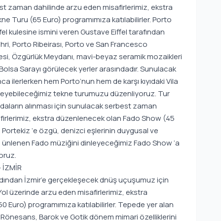
est zaman dahilinde arzu eden misafirlerimiz, ekstra
e Turu (65 Euro) programımıza katılabilirler. Porto
l kulesine ismini veren Gustave Eiffel tarafından
ri, Porto Ribeirası, Porto ve San Francesco
mesi, Özgürlük Meydanı, mavi-beyaz seramik mozaikleri
olsa Sarayı görülecek yerler arasındadır. Sunulacak
 ilerlerken hem Porto’nun hem de karşı kıyıdaki Vila
eyebileceğimiz tekne turumuzu düzenliyoruz. Tur
 Odaların alınması için sunulacak serbest zaman
firlerimiz, ekstra düzenlenecek olan Fado Show (45
 Portekiz ‘e özgü, denizci eşlerinin duygusal ve
ca ünlenen Fado müziğini dinleyeceğimiz Fado Show ‘a
oruz.
– İZMİR
 ardından İzmir’e gerçekleşecek dnüş uçuşumuz için
ol üzerinde arzu eden misafirlerimiz, ekstra
 Euro) programımıza katılabilirler. Tepede yer alan
 ile Rönesans, Barok ve Gotik dönem mimari özelliklerini