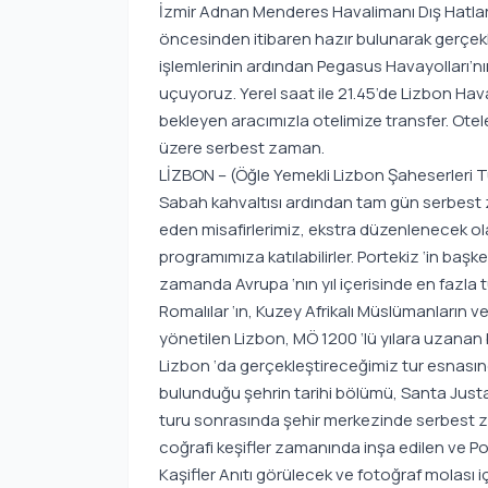
İzmir Adnan Menderes Havalimanı Dış Hatla
öncesinden itibaren hazır bulunarak gerçekl
işlemlerinin ardından Pegasus Havayolları’nın 
uçuyoruz. Yerel saat ile 21.45’de Lizbon Hav
bekleyen aracımızla otelimize transfer. Otel
üzere serbest zaman.
LİZBON – (Öğle Yemekli Lizbon Şaheserleri Tu
Sabah kahvaltısı ardından tam gün serbest
eden misafirlerimiz, ekstra düzenlenecek ol
programımıza katılabilirler. Portekiz ‘in başk
zamanda Avrupa ‘nın yıl içerisinde en fazla tu
Romalılar ‘ın, Kuzey Afrikalı Müslümanların ve
yönetilen Lizbon, MÖ 1200 ‘lü yılara uzanan bu
Lizbon ‘da gerçekleştireceğimiz tur esnasın
bulunduğu şehrin tarihi bölümü, Santa Justa
turu sonrasında şehir merkezinde serbest
coğrafi keşifler zamanında inşa edilen ve Por
Kaşifler Anıtı görülecek ve fotoğraf molası 