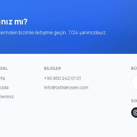
ınız mı?
rinden bizimle iletişime geçin, 7/24 yanınızdayız.
SAL
BILGILER
BÜ
yfa
+90 850 242 01 01
ızda
info@tatildeysen.com
lerimiz
SO