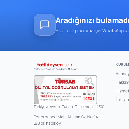
Aradığınızı bulamad
Size özel planlama için WhatsApp üze
KURUM
Anasa
Hakkım
Hizmet
14301
İletişim
Türkiye ve Avrupa Turları | Tatildeysen - 14301
Fenerbahçe Mah. Atlıhan Sk. No:14
B/Blok Kadıköy