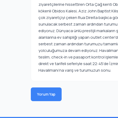
ziyaretçilerine hissettiren Orta Çağ kenti
kökenli Obidos Kalesi, Aziz John Baptist Kili
çok ziyaretçiyi çeken Rua Direita başlıca gö
sunulacak serbest zaman ardından turumuzun
ediyoruz. Dünyaca ünlü prestijli markaların ş
alanlarına ev sahipliği yapan outlet center’da 
serbest zaman ardından turumuzu tamamla
yolculuğumuza devam ediyoruz. Havalimanın
teslim, check-in ve pasaport kontrol işlemle
direkt ve tarifeli seferiyle saat 22:45’de İ
Havalimanı’na varış ve turumuzun sonu.
Yorum Yap