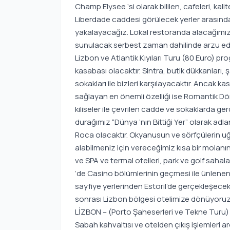
Champ Elysee ‘si olarak bililen, cafeleri, kal
Liberdade caddesi görülecek yerler arasında 
yakalayacağız. Lokal restoranda alacağımı
sunulacak serbest zaman dahilinde arzu ed
Lizbon ve Atlantik Kıyıları Turu (80 Euro) pro
kasabası olacaktır. Sintra, butik dükkanları, ş
sokakları ile bizleri karşılayacaktır. Ancak 
sağlayan en önemli özelliği ise Romantik Döne
kiliseler ile çevrilen cadde ve sokaklarda ge
durağımız “Dünya ‘nın Bittiği Yer” olarak adl
Roca olacaktır. Okyanusun ve sörfçülerin uğr
alabilmeniz için vereceğimiz kısa bir molanı
ve SPA ve termal otelleri, park ve golf saha
‘de Casino bölümlerinin geçmesi ile ünlenen 
sayfiye yerlerinden Estoril’de gerçekleşece
sonrası Lizbon bölgesi otelimize dönüyoruz
LİZBON – (Porto Şaheserleri ve Tekne Turu
Sabah kahvaltısı ve otelden çıkış işlemleri