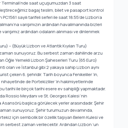
r Terminali’nde saat uçuşumuzdan 3 saat
eştireceğimiz bagaj teslim, bilet ve pasaport kontrol
PC1561 sayılı tarifeli seferi ile saat 18.55’de Lizbon’a
alimanı’na varışımızın ardından havalimanında bizleri
e varışımız ardından odaların alınması ve dinlenmek
ru) – (Büyük Lizbon ve Atlantik Kıyıları Turu)
 zaman sunuyoruz. Bu serbest zaman dahilinde arzu
an Öğle Yemekli Lizbon Şaheserleri Turu (65 Euro)
enti olan ve İstanbul gibi 2 yakaya sahip Lizbon aynı
rist çeken 6. şehridir. Tarih boyunca Fenikeliler ‘in,
 nihayetinde de Portekizliler ‘in hakimiyetlerinde
 tarihi ile birçok tarihi esere ev sahipliği yapmaktadır.
da Rossio Meydanı ve St. Georges Kalesi ‘nin
 Asansörü başlıca görülecek yerler arasındadır. Şehir
 zaman sunuyoruz. Şehir turumuzun devamında,
tekiz için sembolik bir özellik taşıyan Belem Kulesi ve
için serbest zaman verilecektir. Ardından Lizbon ‘un