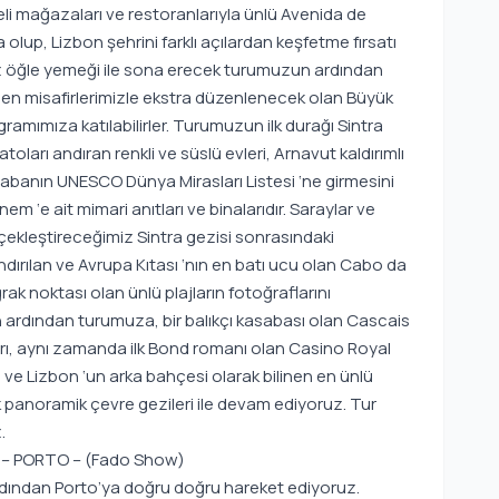
iteli mağazaları ve restoranlarıyla ünlü Avenida de
olup, Lizbon şehrini farklı açılardan keşfetme fırsatı
z öğle yemeği ile sona erecek turumuzun ardından
en misafirlerimizle ekstra düzenlenecek olan Büyük
gramımıza katılabilirler. Turumuzun ilk durağı Sintra
atoları andıran renkli ve süslü evleri, Arnavut kaldırımlı
kasabanın UNESCO Dünya Mirasları Listesi ‘ne girmesini
m ‘e ait mimari anıtları ve binalarıdır. Saraylar ve
rçekleştireceğimiz Sintra gezisi sonrasındaki
andırılan ve Avrupa Kıtası ‘nın en batı ucu olan Cabo da
ak noktası olan ünlü plajların fotoğraflarını
n ardından turumuza, bir balıkçı kasabası olan Cascais
ları, aynı zamanda ilk Bond romanı olan Casino Royal
ve Lizbon ‘un arka bahçesi olarak bilinen en ünlü
k panoramik çevre gezileri ile devam ediyoruz. Tur
.
) – PORTO – (Fado Show)
 ardından Porto’ya doğru doğru hareket ediyoruz.