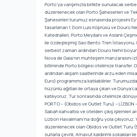
Porto’ya varışımızla birlikte sunulacak serb
düzenlenecek olan Porto Şaheserleri ve Tekn
Şaheserleri turumuz esnasında projesini Eyfe
tasarlanan 1. Dom Luis Köprüsü ve Douro Neh
Katedralleri, Porto Meydanı ve Aslanlı Çeş
ile özdeşleşmiş Sao Bento Tren İstasyonu, B
serbest zaman ardından Douro Nehri boyunca
Nova de Gaia’nın muhteşem manzarasını izl
bitiminde Porto bölgesi otelimize transfer.
ardından akşam saatlerinde arzu eden misa
Euro) programımıza katılabilirler. Turumuzda
hüzünlü ağıtları ile ortaya çıkan ve Dünya’
katılıyoruz. Tur sonrasında otelimize dönüy
PORTO – (Obidos ve Outlet Turu) – LİZBON 
Sabah kahvaltısı ve otelden çıkış işlemleri
Lizbon Havalimanı’na doğru yola çıkıyoruz. Y
düzenlenecek olan Obidos ve Outlet Turu (50
surlarla çevrili, Arnavut kaldırımlı sokakları