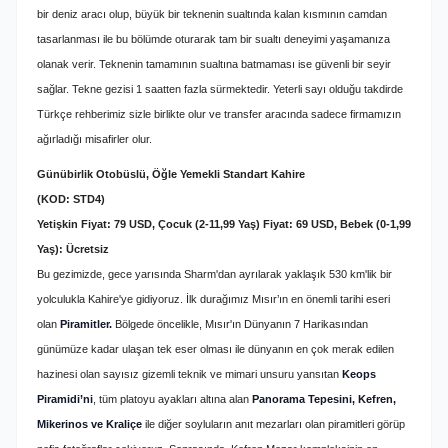
bir deniz aracı olup, büyük bir teknenin sualtında kalan kısmının camdan
tasarlanması ile bu bölümde oturarak tam bir sualtı deneyimi yaşamanıza
olanak verir. Teknenin tamamının sualtına batmaması ise güvenli bir seyir
sağlar. Tekne gezisi 1 saatten fazla sürmektedir.
Yeterli sayı olduğu takdirde
Türkçe rehberimiz sizle birlikte olur ve
transfer aracında sadece firmamızın
ağırladığı misafirler olur.
Günübirlik Otobüslü, Öğle Yemekli Standart Kahire
(KOD: STD4)
Yetişkin Fiyat: 79 USD, Çocuk (2-11,99 Yaş) Fiyat: 69 USD, Bebek (0-1,99
Yaş): Ücretsiz
Bu gezimizde, gece yarısında Sharm'dan ayrılarak yaklaşık 530 km'lik bir
yolculukla Kahire'ye gidiyoruz. İlk durağımız Mısır’ın en önemli tarihi eseri
olan
Piramitler.
Bölgede öncelikle, Mısır'ın Dünyanın 7 Harikasından
günümüze kadar ulaşan tek eser olması ile dünyanın en çok merak edilen
hazinesi olan sayısız gizemli teknik ve mimari unsuru yansıtan
Keops
Piramidi’ni
, tüm platoyu ayakları altına alan
Panorama Tepesini, Kefren,
Mikerinos ve Kraliçe
ile diğer soyluların anıt mezarları olan piramitleri görüp