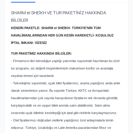
SHARM el SHEİKH VE TUR PAKETİNİZ HAKKINDA
BİLGİLER
KENDİN PAKETLE- SHARM el SHEİKH- TÜRKİYE'NİN TÜM
HAVALİMANLARINDAN HER GÜN KESİN HAREKETLİ- KOŞULSUZ
İPTAL İMKANI- VİZESİZ
TUR PAKETİMİZ HAKKINDA BİLGİLER:
- Firmamızın ileri teknolojiye yaptığı yatırımlar sayesinde hazırlanan bu özel
tur programı, siz değerli müşterilerimizin maksimum konfor ve avantajla
seyahat etmesi için tasarlandı.
- Teknolojimiz sayesinde; uçak bilet fiyatlarımız, arama yaptığınız anda anlık
olarak sistemimize yansır. Bu sayede Türkiye, KKTC ve Avrupa’daki
havalimanlarından çok sayıda havayolunun fiyatlarını tek ekranda görebilir,
karşılaştırabilir ve en uygun bileti anında satın alabilirsiniz. Satın alma
sırasında uçak biletiniz kesinleştiği için iptal gibi risklerle karşılaşmazsınız.
- Otel fiyatlarımızı doğrudan otellerle yaptığımız özel anlaşmalarla temin
ediyoruz. Türkiye, Uzakdoğu ve Latin Amerika pazarlarından Mısır ve