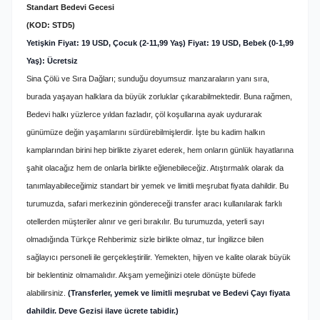
Standart Bedevi Gecesi
(KOD: STD5)
Yetişkin Fiyat: 19 USD, Çocuk (2-11,99 Yaş) Fiyat: 19 USD, Bebek (0-1,99
Yaş): Ücretsiz
Sina Çölü ve Sıra Dağları; sunduğu doyumsuz manzaraların yanı sıra,
burada yaşayan halklara da büyük zorluklar çıkarabilmektedir. Buna rağmen,
Bedevi halkı yüzlerce yıldan fazladır, çöl koşullarına ayak uydurarak
günümüze değin yaşamlarını sürdürebilmişlerdir. İşte bu kadim halkın
kamplarından birini hep birlikte ziyaret ederek, hem onların günlük hayatlarına
şahit olacağız hem de onlarla birlikte eğlenebileceğiz. Atıştırmalık olarak da
tanımlayabileceğimiz standart bir yemek ve limitli meşrubat fiyata dahildir.
Bu
turumuzda, safari merkezinin göndereceği transfer aracı kullanılarak farklı
otellerden müşteriler alınır ve geri bırakılır. Bu turumuzda, yeterli sayı
olmadığında Türkçe Rehberimiz sizle birlikte olmaz, tur İngilizce bilen
sağlayıcı personeli ile gerçekleştirilir. Yemekten, hijyen ve kalite olarak büyük
bir beklentiniz olmamalıdır. Akşam yemeğinizi otele dönüşte büfede
alabilirsiniz.
(Transferler, yemek ve limitli meşrubat ve Bedevi Çayı fiyata
dahildir. Deve Gezisi ilave ücrete tabidir.)