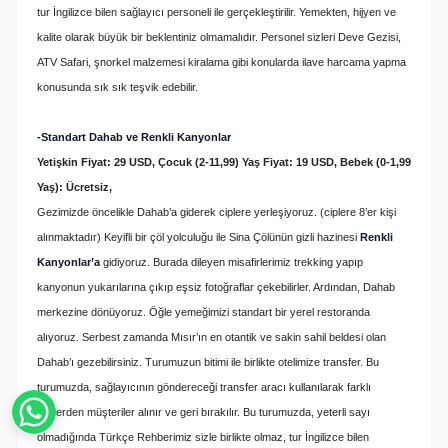
tur İngilizce bilen sağlayıcı personeli ile gerçekleştirilir. Yemekten, hijyen ve
kalite olarak büyük bir beklentiniz olmamalıdır. Personel sizleri Deve Gezisi,
ATV Safari, şnorkel malzemesi kiralama gibi konularda ilave harcama yapma
konusunda sık sık teşvik edebilir.
-Standart Dahab ve Renkli Kanyonlar
Yetişkin Fiyat: 29 USD, Çocuk (2-11,99) Yaş Fiyat: 19 USD, Bebek (0-1,99
Yaş): Ücretsiz,
Gezimizde öncelikle Dahab’a giderek ciplere yerleşiyoruz. (ciplere 8’er kişi
alınmaktadır) Keyifli bir çöl yolculuğu ile Sina Çölünün gizli hazinesi
Renkli
Kanyonlar’a
gidiyoruz. Burada dileyen misafirlerimiz trekking yapıp
kanyonun yukarılarına çıkıp eşsiz fotoğraflar çekebilirler. Ardından, Dahab
merkezine dönüyoruz. Öğle yemeğimizi standart bir yerel restoranda
alıyoruz. Serbest zamanda Mısır’ın en otantik ve sakin sahil beldesi olan
Dahab’ı gezebilirsiniz. Turumuzun bitimi ile birlikte otelimize transfer.
Bu
turumuzda, sağlayıcının göndereceği transfer aracı kullanılarak farklı
otellerden müşteriler alınır ve geri bırakılır. Bu turumuzda, yeterli sayı
olmadığında Türkçe Rehberimiz sizle birlikte olmaz, tur İngilizce bilen