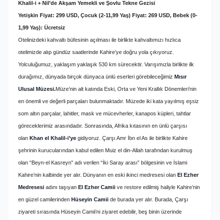
Khalil-i + Nil’de Akşam Yemekli ve Şovlu Tekne Gezisi
Yetişkin Fiyat: 299 USD, Çocuk (2-11,99 Yaş) Fiyat: 269 USD, Bebek (0-
1,99 Yaş): Ücretsiz
Otelinizdeki kahvaltı büfesinin açılması ile birlikte kahvaltımızı hızlıca
otelimizde alıp gündüz saatlerinde Kahire’ye doğru yola çıkıyoruz.
Yolculuğumuz, yaklaşım yaklaşık 530 km sürecektir. Varışımızla birlikte ilk
durağımız, dünyada birçok dünyaca ünlü eserleri görebileceğimiz
Mısır
Ulusal Müzesi.
Müze’nin alt katında Eski, Orta ve Yeni Krallık Dönemleri’nin
en önemli ve değerli parçaları bulunmaktadır. Müzede iki kata yayılmış eşsiz
som altın parçalar, lahitler, mask ve mücevherler, kanapos küpleri, tahtlar
göreceklerimiz arasındadır. Sonrasında,
Afrika kıtasının en ünlü çarşısı
olan
Khan el Khalil-i’ye
gidiyoruz. Çarşı Amr İbn el As ile birlikte Kahire
şehrinin kurucularından kabul edilen Muiz el din-Allah tarafından kurulmuş
olan “Beyn-el Kasreyn” adı verilen “İki Saray arası” bölgesinin ve İslami
Kahire’nin kalbinde yer alır. Dünyanın en eski ikinci medresesi olan
El Ezher
Medresesi
adını taşıyan
El Ezher Camii
ve restore edilmiş haliyle Kahire’nin
en güzel camilerinden
Hüseyin Camii
de burada yer alır. Burada, Çarşı
ziyareti sırasında Hüseyin Camii’ni ziyaret edebilir, beş binin üzerinde