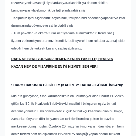
rezervasyonla avantajlı fiyatlardan yararlanabilir ya da son dakika
kampanyalarıyla ekonomik bir tatil planlayabilirsiniz.
- Koşulsuz İptal Sigortamız sayesinde, tatil planınızı önceden yapabilir ve iptal
durumlarında güvenceye sahip olabilirsiniz..
- Tüm paketler ve ekstra turlar net fiyatlarla sunulmaktadır. Kendi satış
fiyatını ve komisyon oranınızı kendiniz belirleyerek hem rekabet avantajı elde
edebilir hem de yüksek kazanç sağlayabilirsiniz.
DAHA NE BEKLİYORSUN? HEMEN KENDİN PAKETLE; HEM SEN
KAZAN HEM DE MİSAFİRİNE EN İYİ HİZMETİ SEN VER!
SHARM HAKKINDA BİLGİLER: (KAHİRE ve DAHAB'I GÖRME İMKANI):
Mısır’ın güneyinde, Sina Yarımadası'nın en ucunda yer alan Sharm El Sheikh,
çölün kızıllığı ile Kızıldeniz’in büyüleyici maviliğini birleştiren eşsiz bir tatil
destinasyonudur. Eski dönemlerde küçük bir balıkçı kasabası olan bu bölge,
zamanla dünyanın dört bir yanından turistleri kendine çeken bir cazibe
merkezine dönüşmüştür. Özellikle 20. yüzyılın ikinci yarısından itibaren, hem
deniz turizmi hem de diplomatik zirvelere ev sahipliği yapan önemli bir kent