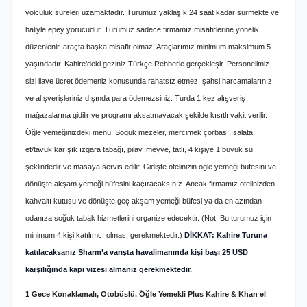
yolculuk süreleri uzamaktadır. Turumuz yaklaşık 24 saat kadar sürmekte ve
haliyle epey yorucudur. Turumuz sadece firmamız misafirlerine yönelik
düzenlenir, araçta başka misafir olmaz. Araçlarımız minimum maksimum 5
yaşındadır. Kahire’deki geziniz Türkçe Rehberle gerçekleşir. Personelimiz
sizi ilave ücret ödemeniz konusunda rahatsız etmez, şahsi harcamalarınız
ve alışverişleriniz dışında para ödemezsiniz. Turda 1 kez alışveriş
mağazalarına gidilir ve programı aksatmayacak şekilde kısıtlı vakit verilir.
Öğle yemeğinizdeki menü: Soğuk mezeler, mercimek çorbası, salata,
et/tavuk karışık ızgara tabağı, pilav, meyve, tatlı, 4 kişiye 1 büyük su
şeklindedir ve masaya servis edilir. Gidişte otelinizin öğle yemeği büfesini ve
dönüşte akşam yemeği büfesini kaçıracaksınız. Ancak firmamız otelinizden
kahvaltı kutusu ve dönüşte geç akşam yemeği büfesi ya da en azından
odanıza soğuk tabak hizmetlerini organize edecektir. (Not: Bu turumuz için
minimum 4 kişi katılımcı olması gerekmektedir.)
DİKKAT: Kahire Turuna
katılacaksanız Sharm’a varışta havalimanında kişi başı 25 USD
karşılığında kapı vizesi almanız gerekmektedir.
1 Gece Konaklamalı, Otobüslü, Öğle Yemekli Plus Kahire & Khan el