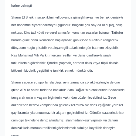
haline gelmiştir.
Sharm El Sheikh, sıcak iklimi, yıl boyunca güneşli havası ve berrak deniziyle
her dönemde ziyaret edilmeye uygundur. Bölgede çok sayıda özel plaj, dalış
noktası, lüks tatil köyü ve yerel atmosferi yansıtan pazarlar bulunur. Tatilciler
burada güne deniz kenarında başlayabilir, gün içinde su altının rengarenk
dünyasını keşfe çıkabilir ve akşam çöl safarisinde gün batımını izleyebilir.
Ras Mohamed Milli Parkı, mercan resifleri ve deniz canlılarıyla sualtı
tutkunlarının gözdesidir. Şnorkel yapmak, serbest dalış veya tüplü dalışla
bölgenin biyolojik çeşitliliğine tanıklık etmek mümkündür.
Sharm sadece su sporlarıyla değil, aynı zamanda çöl aktiviteleriyle de öne
çıkar. ATV ile safari turlarına katılabilir, Sina Dağları’nın eteklerinde Bedevilerle
tanışarak onların yaşam biçimlerini yakından gözlemleyebilirsiniz. Gece
düzenlenen bedevi kamplarında geleneksel müzik ve dans eşliğinde yöresel
çay ikramlarıyla unutulmaz bir akşam geçirebilirsiniz. Gündüz saatlerinde ise
cam dipli teknelerle deniz altında hiç ıslanmadan keşif yapmak ya da yarı
denizaltılarla mercan resiflerini gözlemlemek oldukça keyifli bir deneyim
sunar.