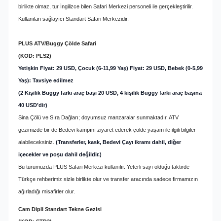
birlikte olmaz, tur İngilizce bilen Safari Merkezi personeli ile gerçekleştirilir.
Kullanılan sağlayıcı Standart Safari Merkezidir.
PLUS ATV/Buggy Çölde Safari
(KOD: PLS2)
Yetişkin Fiyat: 29 USD, Çocuk (6-11,99 Yaş) Fiyat: 29 USD, Bebek (0-5,99
Yaş): Tavsiye edilmez
(2 Kişilik Buggy farkı araç başı 20 USD, 4 kişilik Buggy farkı araç başına
40 USD’dir)
Sina Çölü ve Sıra Dağları; doyumsuz manzaralar sunmaktadır. ATV
gezimizde bir de Bedevi kampını ziyaret ederek çölde yaşam ile ilgili bilgiler
alabileceksiniz.
(Transferler, kask, Bedevi Çayı ikramı dahil, diğer
içecekler ve poşu dahil değildir.)
Bu turumuzda PLUS Safari Merkezi kullanılır. Yeterli sayı olduğu taktirde
Türkçe rehberimiz sizle birlikte olur ve
transfer aracında sadece firmamızın
ağırladığı misafirler olur.
Cam Dipli Standart Tekne Gezisi