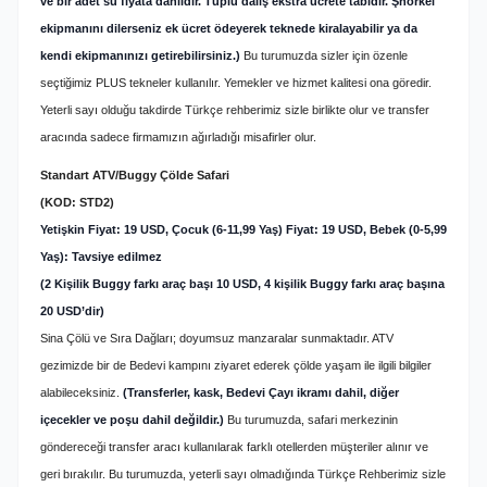
ve bir adet su fiyata dahildir. Tüplü dalış ekstra ücrete tabidir. Şnorkel
ekipmanını dilerseniz ek ücret ödeyerek teknede kiralayabilir ya da
kendi ekipmanınızı getirebilirsiniz.)
Bu turumuzda sizler için özenle
seçtiğimiz PLUS tekneler kullanılır. Yemekler ve hizmet kalitesi ona göredir.
Yeterli sayı olduğu takdirde Türkçe rehberimiz sizle birlikte olur ve
transfer
aracında sadece firmamızın ağırladığı misafirler olur.
Standart ATV/Buggy Çölde Safari
(KOD: STD2)
Yetişkin Fiyat: 19 USD, Çocuk (6-11,99 Yaş) Fiyat: 19 USD, Bebek (0-5,99
Yaş): Tavsiye edilmez
(2 Kişilik Buggy farkı araç başı 10 USD, 4 kişilik Buggy farkı araç başına
20 USD’dir)
Sina Çölü ve Sıra Dağları; doyumsuz manzaralar sunmaktadır. ATV
gezimizde bir de Bedevi kampını ziyaret ederek çölde yaşam ile ilgili bilgiler
alabileceksiniz.
(Transferler, kask, Bedevi Çayı ikramı dahil, diğer
içecekler ve poşu dahil değildir.)
Bu turumuzda, safari merkezinin
göndereceği transfer aracı kullanılarak farklı otellerden müşteriler alınır ve
geri bırakılır. Bu turumuzda, yeterli sayı olmadığında Türkçe Rehberimiz sizle