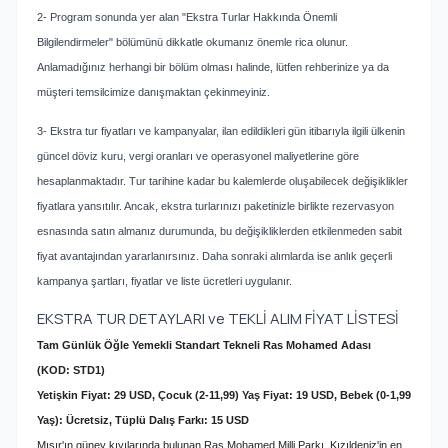
2- Program sonunda yer alan "Ekstra Turlar Hakkında Önemli
Bilgilendirmeler" bölümünü dikkatle okumanız önemle rica olunur.
Anlamadığınız herhangi bir bölüm olması halinde, lütfen rehberinize ya da
müşteri temsilcimize danışmaktan çekinmeyiniz.
3- Ekstra tur fiyatları ve kampanyalar, ilan edildikleri gün itibarıyla ilgili ülkenin
güncel döviz kuru, vergi oranları ve operasyonel maliyetlerine göre
hesaplanmaktadır. Tur tarihine kadar bu kalemlerde oluşabilecek değişiklikler
fiyatlara yansıtılır. Ancak, ekstra turlarınızı paketinizle birlikte rezervasyon
esnasında satın almanız durumunda, bu değişikliklerden etkilenmeden sabit
fiyat avantajından yararlanırsınız. Daha sonraki alımlarda ise anlık geçerli
kampanya şartları, fiyatlar ve liste ücretleri uygulanır.
EKSTRA TUR DETAYLARI ve TEKLİ ALIM FİYAT LİSTESİ
Tam Günlük Öğle Yemekli Standart Tekneli Ras Mohamed Adası
(KOD: STD1)
Yetişkin Fiyat: 29 USD, Çocuk (2-11,99) Yaş Fiyat: 19 USD, Bebek (0-1,99
Yaş): Ücretsiz, Tüplü Dalış Farkı: 15 USD
Mısır'ın güney kıyılarında bulunan Ras Mohamed Milli Parkı, Kızıldeniz'in en