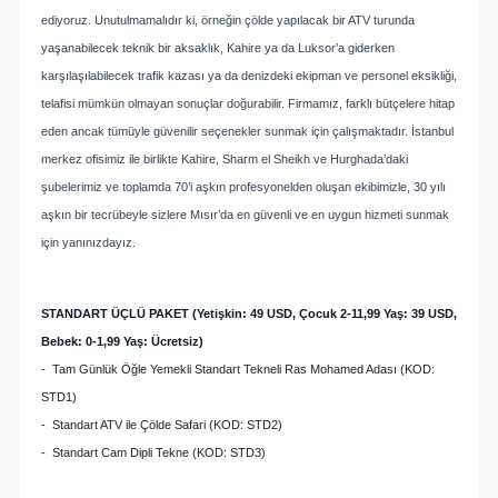
ediyoruz. Unutulmamalıdır ki, örneğin çölde yapılacak bir ATV turunda
yaşanabilecek teknik bir aksaklık, Kahire ya da Luksor’a giderken
karşılaşılabilecek trafik kazası ya da denizdeki ekipman ve personel eksikliği,
telafisi mümkün olmayan sonuçlar doğurabilir. Firmamız, farklı bütçelere hitap
eden ancak tümüyle güvenilir seçenekler sunmak için çalışmaktadır. İstanbul
merkez ofisimiz ile birlikte Kahire, Sharm el Sheikh ve Hurghada’daki
şubelerimiz ve toplamda 70’i aşkın profesyonelden oluşan ekibimizle, 30 yılı
aşkın bir tecrübeyle sizlere Mısır’da en güvenli ve en uygun hizmeti sunmak
için yanınızdayız.
STANDART ÜÇLÜ PAKET (Yetişkin: 49 USD, Çocuk 2-11,99 Yaş: 39 USD,
Bebek: 0-1,99 Yaş: Ücretsiz)
- Tam Günlük Öğle Yemekli Standart Tekneli Ras Mohamed Adası (KOD:
STD1)
- Standart ATV ile Çölde Safari (KOD: STD2)
- Standart Cam Dipli Tekne (KOD: STD3)