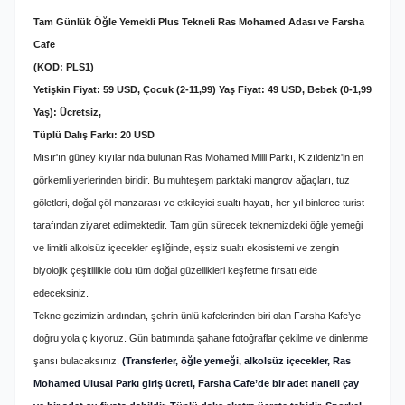
Tam Günlük Öğle Yemekli Plus Tekneli Ras Mohamed Adası ve Farsha
Cafe
(KOD: PLS1)
Yetişkin Fiyat: 59 USD, Çocuk (2-11,99) Yaş Fiyat: 49 USD, Bebek (0-1,99
Yaş): Ücretsiz,
Tüplü Dalış Farkı: 20 USD
Mısır'ın güney kıyılarında bulunan Ras Mohamed Milli Parkı, Kızıldeniz'in en
görkemli yerlerinden biridir. Bu muhteşem parktaki mangrov ağaçları, tuz
göletleri, doğal çöl manzarası ve etkileyici sualtı hayatı, her yıl binlerce turist
tarafından ziyaret edilmektedir. Tam gün sürecek teknemizdeki öğle yemeği
ve limitli alkolsüz içecekler eşliğinde, eşsiz sualtı ekosistemi ve zengin
biyolojik çeşitlilikle dolu tüm doğal güzellikleri keşfetme fırsatı elde
edeceksiniz.
Tekne gezimizin ardından, şehrin ünlü kafelerinden biri olan Farsha Kafe’ye
doğru yola çıkıyoruz. Gün batımında şahane fotoğraflar çekilme ve dinlenme
şansı bulacaksınız.
(Transferler, öğle yemeği, alkolsüz içecekler, Ras
Mohamed Ulusal Parkı giriş ücreti, Farsha Cafe’de bir adet naneli çay