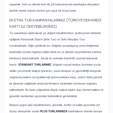
yaşamak, hem su altında hem de çöl manzarasında bambaşka dünyalara
tanıklık etmek isteyen herkes için eşsiz bir fırsat sunar.
EKSTRA TUR KAMPANYALARIMIZ (TÜRKİYE'DEN KREDİ
KARTI İLE ÖDEYEBİLİRSİNİZ)
Tur paketimize dahil olarak siz değerli misafirlerimize, profesyonel rehberler
eşliğinde Panoramik Sharm Şehir Turu ve Soho Meydanı Turu
sunulmaktadır. Diğer günlerde ise, bölgede uzmanlaşmış yerel ekiplerimiz
tarafından özenle organize edilen farklı tur ve aktivite seçeneklerine katılma
imkânınız bulunmaktadır. Ancak bu noktada önemli bir uyarıda bulunmak
isteriz:
STANDART TURLARIMIZ
, bölgede sosyal medya üzerinden ya da
oteller çevresinde faaliyet gösteren, yasal olmayan ve güvenilirliği tartışmalı
organizasyonların yol açabileceği olumsuzluklara karşı, sizlere daha güvenli
bir deneyim sağlamak amacıyla firmamız tarafından mecburen organize
edilmektedir. Bu turlar çoğunlukla düşük maliyet odaklı olup, hizmet kalitesi ve
güvenlik standartları açısından beklentilerin gerisindedir.
Bütçesi uygun olan misafirlerimize, güvenlik, konfor ve kalite açısından üst
düzey deneyimler sunan
PLUS TURLARIMIZA
katılmalarını önemle tavsiye