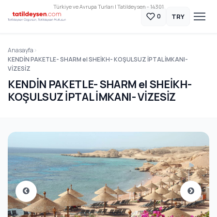
Türkiye ve Avrupa Turları | Tatildeysen - 14301
TRY
0
Anasayfa
KENDİN PAKETLE- SHARM el SHEİKH- KOŞULSUZ İPTAL İMKANI-
VİZESİZ
KENDİN PAKETLE- SHARM el SHEİKH-
KOŞULSUZ İPTAL İMKANI- VİZESİZ