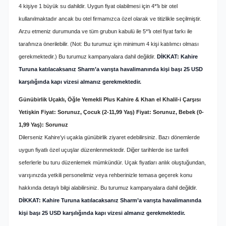
4 kişiye 1 büyük su dahildir. Uygun fiyat olabilmesi için 4*’lı bir otel
kullanılmaktadır ancak bu otel firmamızca özel olarak ve titizlikle seçilmiştir.
Arzu etmeniz durumunda ve tüm grubun kabulü ile 5*’lı otel fiyat farkı ile
tarafınıza önerilebilir. (Not: Bu turumuz için minimum 4 kişi katılımcı olması
gerekmektedir.) Bu turumuz kampanyalara dahil değildir.
DİKKAT: Kahire
Turuna katılacaksanız Sharm’a varışta havalimanında kişi başı 25 USD
karşılığında kapı vizesi almanız gerekmektedir.
Günübirlik Uçaklı, Öğle Yemekli Plus Kahire & Khan el Khalil-i Çarşısı
Yetişkin Fiyat: Sorunuz, Çocuk (2-11,99 Yaş) Fiyat: Sorunuz, Bebek (0-
1,99 Yaş): Sorunuz
Dilerseniz Kahire’yi uçakla günübirlik ziyaret edebilirsiniz. Bazı dönemlerde
uygun fiyatlı özel uçuşlar düzenlenmektedir. Diğer tarihlerde ise tarifeli
seferlerle bu turu düzenlemek mümkündür. Uçak fiyatları anlık oluştuğundan,
varışınızda yetkili personelimiz veya rehberinizle temasa geçerek konu
hakkında detaylı bilgi alabilirsiniz. Bu turumuz kampanyalara dahil değildir.
DİKKAT: Kahire Turuna katılacaksanız Sharm’a varışta havalimanında
kişi başı 25 USD karşılığında kapı vizesi almanız gerekmektedir.