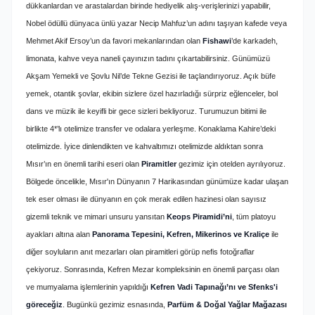
dükkanlardan ve arastalardan birinde hediyelik alış-verişlerinizi yapabilir,
Nobel ödüllü dünyaca ünlü yazar Necip Mahfuz’un adını taşıyan kafede veya
Mehmet Akif Ersoy’un da favori mekanlarından olan
Fishawi
’de karkadeh,
limonata, kahve veya naneli çayınızın tadını çıkartabilirsiniz. Günümüzü
Akşam Yemekli ve Şovlu Nil’de Tekne Gezisi ile taçlandırıyoruz. Açık büfe
yemek, otantik şovlar, ekibin sizlere özel hazırladığı sürpriz eğlenceler, bol
dans ve müzik ile keyifli bir gece sizleri bekliyoruz. Turumuzun bitimi ile
birlikte 4*’lı otelimize transfer ve odalara yerleşme. Konaklama Kahire’deki
otelimizde. İyice dinlendikten ve kahvaltımızı otelimizde aldıktan sonra
Mısır’ın en önemli tarihi eseri olan
Piramitler
gezimiz için otelden ayrılıyoruz.
Bölgede öncelikle, Mısır'ın Dünyanın 7 Harikasından günümüze kadar ulaşan
tek eser olması ile dünyanın en çok merak edilen hazinesi olan sayısız
gizemli teknik ve mimari unsuru yansıtan
Keops Piramidi’ni
, tüm platoyu
ayakları altına alan
Panorama Tepesini, Kefren, Mikerinos ve Kraliçe
ile
diğer soyluların anıt mezarları olan piramitleri görüp nefis fotoğraflar
çekiyoruz. Sonrasında, Kefren Mezar kompleksinin en önemli parçası olan
ve mumyalama işlemlerinin yapıldığı
Kefren Vadi Tapınağı’nı ve Sfenks'i
göreceğiz
. Bugünkü gezimiz esnasında,
Parfüm & Doğal Yağlar Mağazası