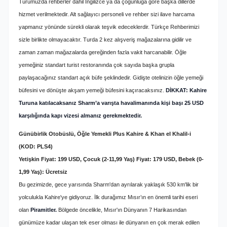
Turumuzda rehberler dahil İngilizce ya da çoğunluğa göre başka dillerde
hizmet verilmektedir. Alt sağlayıcı personeli ve rehber sizi ilave harcama
yapmanız yönünde sürekli olarak teşvik edeceklerdir. Türkçe Rehberimizi
sizle birlikte olmayacaktır. Turda 2 kez alışveriş mağazalarına gidilir ve
zaman zaman mağazalarda gereğinden fazla vakit harcanabilir. Öğle
yemeğiniz standart turist restoranında çok sayıda başka grupla
paylaşacağınız standart açık büfe şeklindedir. Gidişte otelinizin öğle yemeği
büfesini ve dönüşte akşam yemeği büfesini kaçıracaksınız.
DİKKAT: Kahire
Turuna katılacaksanız Sharm’a varışta havalimanında kişi başı 25 USD
karşılığında kapı vizesi almanız gerekmektedir.
Günübirlik Otobüslü, Öğle Yemekli Plus Kahire & Khan el Khalil-i
(KOD: PLS4)
Yetişkin Fiyat: 199 USD, Çocuk (2-11,99 Yaş) Fiyat: 179 USD, Bebek (0-
1,99 Yaş): Ücretsiz
Bu gezimizde, gece yarısında Sharm'dan ayrılarak yaklaşık 530 km'lik bir
yolculukla Kahire'ye gidiyoruz. İlk durağımız Mısır’ın en önemli tarihi eseri
olan
Piramitler.
Bölgede öncelikle, Mısır'ın Dünyanın 7 Harikasından
günümüze kadar ulaşan tek eser olması ile dünyanın en çok merak edilen