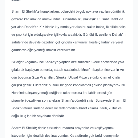
Sharm El Sheikh’te konaklarken, bölgedeki birçok noktaya yapılan günübirlik
gezilere katılmak da mümkündür. Bunlardan ilki, yaklaşık 1,5 saat uzaklıkta
yer alan Dahab’tır. Kızıldeniz kıyısında yer alan bu sakin belde, özellikle dalış
ve şnorkel için oldukça elverişli koylara sahiptir. Günübirlik gezilerle Dahab’ın
sahillerinde deveyle gezebilir, çöl içindeki kanyonları keşfe çıkabilir ve yerel
çadırlarda öğle yemeği molası verebilirsiniz.
Bir diğer kaçamak ise Kahire’ye yapılan özel turlardır. Gece saatlerinde yola
çıkılarak başlayan bu turda, sabah saatlerinde Mısır’ın başkentine varılır ve
gün boyunca Giza Piramitleri, Sfenks, Ulusal Müze ve ünlü Khan el Khalili
çarşısı gezilir. Dilerseniz bu turu bir gece konaklamalı şekilde planlayarak Nil
Nehri’nde akşam yemeği eşliğinde tekne turuna katılabilir, ertesi gün
piramitleri gezdikten sonra tekrar Sharm’a dönebilirsiniz. Bu sayede Sharm El
Sheikh tatiliniz sadece deniz ve dinlenmeden ibaret kalmaz; tarih, kültür ve
doğa ile iç içe bir seyahate dönüşür.
Sharm El Sheikh; deniz tutkunları, macera arayanlar ve keşif yapmak
isteyenler için ideal bir destinasyondur. Kısa sürede çok farklı deneyimler