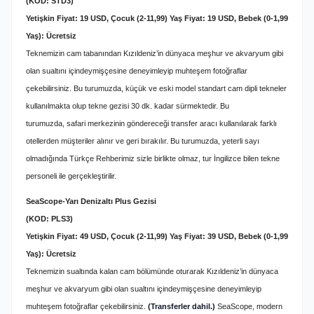
(KOD: STD3)
Yetişkin Fiyat: 19 USD, Çocuk (2-11,99) Yaş Fiyat: 19 USD, Bebek (0-1,99
Yaş): Ücretsiz
Teknemizin cam tabanından Kızıldeniz’in dünyaca meşhur ve akvaryum gibi
olan sualtını içindeymişçesine deneyimleyip muhteşem fotoğraflar
çekebilirsiniz. Bu turumuzda, küçük ve eski model standart cam dipli tekneler
kullanılmakta olup tekne gezisi 30 dk. kadar sürmektedir. Bu
turumuzda, safari merkezinin göndereceği transfer aracı kullanılarak farklı
otellerden müşteriler alınır ve geri bırakılır. Bu turumuzda, yeterli sayı
olmadığında Türkçe Rehberimiz sizle birlikte olmaz, tur İngilizce bilen tekne
personeli ile gerçekleştirilir.
SeaScope-Yarı Denizaltı Plus Gezisi
(KOD: PLS3)
Yetişkin Fiyat: 49 USD, Çocuk (2-11,99) Yaş Fiyat: 39 USD, Bebek (0-1,99
Yaş): Ücretsiz
Teknemizin sualtında kalan cam bölümünde oturarak Kızıldeniz’in dünyaca
meşhur ve akvaryum gibi olan sualtını içindeymişçesine deneyimleyip
muhteşem fotoğraflar çekebilirsiniz.
(Transferler dahil.)
SeaScope, modern