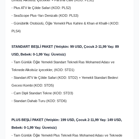
Limitsiz Alkolsüz içecekler + Farsha Cafe (KOD: PLS1)
- Plus ATV ile Çölde Safari (KOD: PLS2)
- SeaScope Plus-Yarı Denizaltı (KOD: PLS3)
-
Günübirlik Otobüslü, Öğle Yemekli Plus Kahire & Khan el Khalil-i (KOD:
PLS4)
STANDART BEŞLİ PAKET (Yetişkin: 99 USD, Çocuk 2-11,99 Yaş: 89
USD, Bebek: 0-1,99 Yaş: Ücretsiz)
- Tam Günlük Öğle Yemekli Standart Tekneli Ras Mohamed Adası ve
Teknede Alkolsüz içecekler, (KOD: STD1)
- Standart ATV ile Çölde Safari (KOD: STD2) + Yemekli Standart Bedevi
Gecesi Kombi (KOD: STD5)
- Cam Dipli Standart Tekne (KOD: STD3)
- Standart Dahab Turu (KOD: STD6)
PLUS BEŞLİ PAKET (Yetişkin: 199 USD, Çocuk 2-11,99 Yaş: 149 USD,
Bebek: 0-1,99 Yaş: Ücretsiz)
- Tam Günlük Öğle Yemekli Plus Tekneli Ras Mohamed Adası ve Teknede