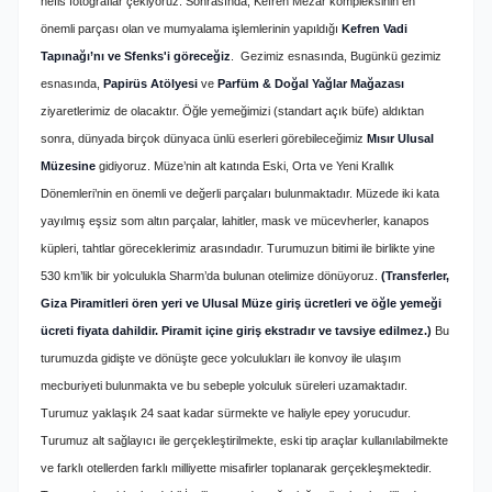
nefis fotoğraflar çekiyoruz. Sonrasında, Kefren Mezar kompleksinin en
önemli parçası olan ve mumyalama işlemlerinin yapıldığı
Kefren Vadi
Tapınağı’nı ve Sfenks'i göreceğiz
. Gezimiz esnasında, Bugünkü gezimiz
esnasında,
Papirüs Atölyesi
ve
Parfüm & Doğal Yağlar Mağazası
ziyaretlerimiz de olacaktır. Öğle yemeğimizi (standart açık büfe) aldıktan
sonra, dünyada birçok dünyaca ünlü eserleri görebileceğimiz
Mısır Ulusal
Müzesine
gidiyoruz. Müze’nin alt katında Eski, Orta ve Yeni Krallık
Dönemleri’nin en önemli ve değerli parçaları bulunmaktadır. Müzede iki kata
yayılmış eşsiz som altın parçalar, lahitler, mask ve mücevherler, kanapos
küpleri, tahtlar göreceklerimiz arasındadır. Turumuzun bitimi ile birlikte yine
530 km’lik bir yolculukla Sharm’da bulunan otelimize dönüyoruz.
(Transferler,
Giza Piramitleri ören yeri ve Ulusal Müze giriş ücretleri ve öğle yemeği
ücreti fiyata dahildir. Piramit içine giriş ekstradır ve tavsiye edilmez.)
Bu
turumuzda gidişte ve dönüşte gece yolculukları ile konvoy ile ulaşım
mecburiyeti bulunmakta ve bu sebeple yolculuk süreleri uzamaktadır.
Turumuz yaklaşık 24 saat kadar sürmekte ve haliyle epey yorucudur.
Turumuz alt sağlayıcı ile gerçekleştirilmekte, eski tip araçlar kullanılabilmekte
ve farklı otellerden farklı milliyette misafirler toplanarak gerçekleşmektedir.