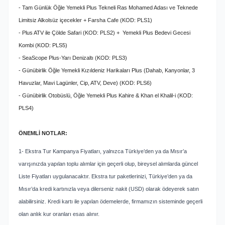
- Tam Günlük Öğle Yemekli Plus Tekneli Ras Mohamed Adası ve Teknede
Limitsiz Alkolsüz içecekler + Farsha Cafe (KOD: PLS1)
- Plus ATV ile Çölde Safari (KOD: PLS2) + Yemekli Plus Bedevi Gecesi
Kombi (KOD: PLS5)
- SeaScope Plus-Yarı Denizaltı (KOD: PLS3)
- Günübirlik Öğle Yemekli Kızıldeniz Harikaları Plus (Dahab, Kanyonlar, 3
Havuzlar, Mavi Lagünler, Cip, ATV, Deve) (KOD: PLS6)
-
Günübirlik Otobüslü, Öğle Yemekli Plus Kahire & Khan el Khalil-i (KOD:
PLS4)
ÖNEMLİ NOTLAR:
1- Ekstra Tur Kampanya Fiyatları, yalnızca Türkiye’den ya da Mısır’a
varışınızda yapılan toplu alımlar için geçerli olup, bireysel alımlarda güncel
Liste Fiyatları uygulanacaktır. Ekstra tur paketlerinizi, Türkiye’den ya da
Mısır’da kredi kartınızla veya dilerseniz nakit (USD) olarak ödeyerek satın
alabilirsiniz. Kredi kartı ile yapılan ödemelerde, firmamızın sisteminde geçerli
olan anlık kur oranları esas alınır.