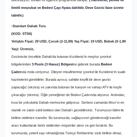
limitli meşrubat ve Bedevi Çayı fiyata dahildir. Deve Gezisi ilave ücrete
tabidir.)
-Standart Dahab Turu
(KOD: STD6)
Yetişkin Fiyat: 29 USD, Çocuk (2-11,99) Yaş Fiyat: 19 USD, Bebek (0-1,99
Yaş): Ücretsiz,
Gezimizde öncelikle Dahab’da bulunan Kızıldeniz’in meşhur şnorkel
bölgelerinden
3 Pools (3 Havuz) Bölgesi
ne giderek burada
Bedevi
Çadırı
nda mola veriyoruz. Dileyen misafirlerimiz şnorkel ile Kızıldeniz’in sualtı
hazinelerini görebilirler. Burada ayrıca, sahilde keyifli bir deve gezisi
yapacağız (ekstra) ve yakında bulunan bir kanyon ve vahayı ATV ile keşfe
çıkacağız (ekstra). Öğle yemeğimizi de Bedevi Çadırında alıyoruz. Ardından,
kısa bir yolculukla Dahab merkezine gidiyoruz. Serbest zamanda Mısır’ın en
otantik ve sakin sahil beldesi olan Dahab’ı gezebilirsiniz. Turumuzun bitimi ile
birlikte otelimize transfer.
Bu turumuzda, sağlayıcının göndereceği transfer
aracı kullanılarak farklı otellerden müşteriler alınır ve geri bırakılır. Bu
turumuzda, yeterli sayı olmadığında Türkçe Rehberimiz sizle birlikte olmaz,