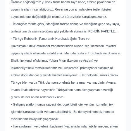
Ürdün’e sağladığımız yüksek turist hacmi sayesinde, sizlere piyasanın en
uygun fiyatlarını sunabiliyoruz. Rezervasyon anında otele iletilen bilgiler
sayesinde otel değişikliği gibi olumsuz sürprizlerle karşılaşmazsınız.
- İstediğiniz tarihte gidiş, istediğiniz tarihte dönüş ve dilediğiniz gece sayısıyla,
tatilinizi tam da sizin istediğiniz gibi şekillendirebilirsiniz. KENDİN PAKETLE...
- Türkçe Rehberlik, Panoramik Hurghada Şehir Turu ve
Havalimanı/Otel/Havalimanı transferlerinden oluşan Yer Hizmetleri Paketini
uygun fiyatlarla nihai tutara dahil ettik. Mısır'da; Kahire, Hurghada ve Sharm el
Sheikh'te kendi ofislerimiz, Yukarı Mısır (Luksor ve Asvan) ve
İskenderiye'deki temsilciliklerimiz ve uluslararası profesyonel ekibimiz ile
sizlere doğrudan ve güvenilir hizmet sunuyoruz.. Her bölgede, sürekli olarak
Türkçe bilen ya da Türk olan personelimiz her zaman yanınızdadır. Ayrıca
İstanbul'daki ofisimiz sayesinde Türkiye'den satın alım yapmanın verdiği
güveni de her an hissedebileceksiniz.
- Gelişmiş platformumuz sayesinde, uçak bileti, otel ve tüm hizmetleri tek
işlemde karşılaştırabilir ve satın alabilirsiniz. Bu deneyimi hem siz hem de
misafirleriniz kolaylıkla yaşayabilir.
- Havayollarının ve otellerin kademeli fiyat artışlarından etkilenmeden, erken