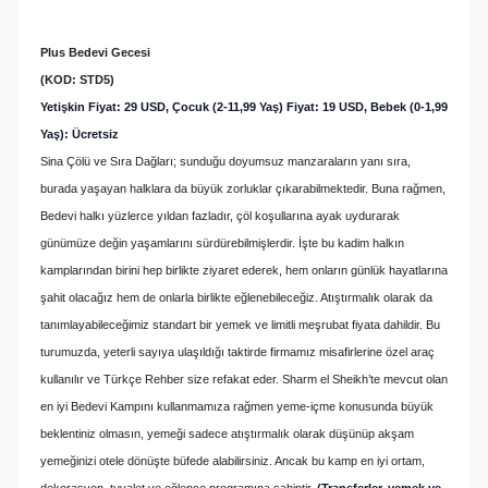
Plus Bedevi Gecesi
(KOD: STD5)
Yetişkin Fiyat: 29 USD, Çocuk (2-11,99 Yaş) Fiyat: 19 USD, Bebek (0-1,99
Yaş): Ücretsiz
Sina Çölü ve Sıra Dağları; sunduğu doyumsuz manzaraların yanı sıra,
burada yaşayan halklara da büyük zorluklar çıkarabilmektedir. Buna rağmen,
Bedevi halkı yüzlerce yıldan fazladır, çöl koşullarına ayak uydurarak
günümüze değin yaşamlarını sürdürebilmişlerdir. İşte bu kadim halkın
kamplarından birini hep birlikte ziyaret ederek, hem onların günlük hayatlarına
şahit olacağız hem de onlarla birlikte eğlenebileceğiz. Atıştırmalık olarak da
tanımlayabileceğimiz standart bir yemek ve limitli meşrubat fiyata dahildir.
Bu
turumuzda, yeterli sayıya ulaşıldığı taktirde firmamız misafirlerine özel araç
kullanılır ve Türkçe Rehber size refakat eder. Sharm el Sheikh’te mevcut olan
en iyi Bedevi Kampını kullanmamıza rağmen yeme-içme konusunda büyük
beklentiniz olmasın, yemeği sadece atıştırmalık olarak düşünüp akşam
yemeğinizi otele dönüşte büfede alabilirsiniz. Ancak bu kamp en iyi ortam,
dekorasyon, tuvalet ve eğlence programına sahiptir.
(Transferler, yemek ve