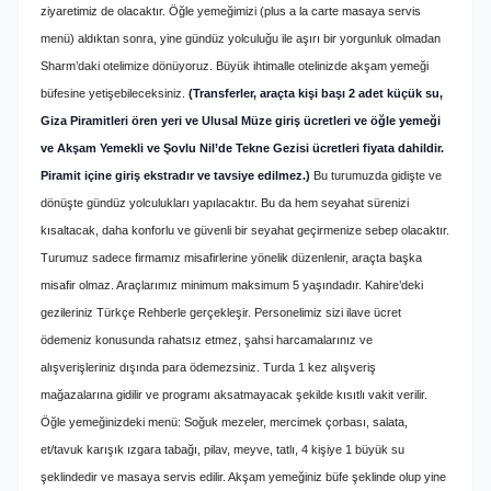
ziyaretimiz de olacaktır. Öğle yemeğimizi (plus a la carte masaya servis
menü) aldıktan sonra, yine gündüz yolculuğu ile aşırı bir yorgunluk olmadan
Sharm’daki otelimize dönüyoruz. Büyük ihtimalle otelinizde akşam yemeği
büfesine yetişebileceksiniz.
(Transferler, araçta kişi başı 2 adet küçük su,
Giza Piramitleri ören yeri ve Ulusal Müze giriş ücretleri ve öğle yemeği
ve Akşam Yemekli ve Şovlu Nil’de Tekne Gezisi ücretleri fiyata dahildir.
Piramit içine giriş ekstradır ve tavsiye edilmez.)
Bu turumuzda gidişte ve
dönüşte gündüz yolculukları yapılacaktır. Bu da hem seyahat sürenizi
kısaltacak, daha konforlu ve güvenli bir seyahat geçirmenize sebep olacaktır.
Turumuz sadece firmamız misafirlerine yönelik düzenlenir, araçta başka
misafir olmaz. Araçlarımız minimum maksimum 5 yaşındadır. Kahire’deki
gezileriniz Türkçe Rehberle gerçekleşir. Personelimiz sizi ilave ücret
ödemeniz konusunda rahatsız etmez, şahsi harcamalarınız ve
alışverişleriniz dışında para ödemezsiniz. Turda 1 kez alışveriş
mağazalarına gidilir ve programı aksatmayacak şekilde kısıtlı vakit verilir.
Öğle yemeğinizdeki menü: Soğuk mezeler, mercimek çorbası, salata,
et/tavuk karışık ızgara tabağı, pilav, meyve, tatlı, 4 kişiye 1 büyük su
şeklindedir ve masaya servis edilir. Akşam yemeğiniz büfe şeklinde olup yine