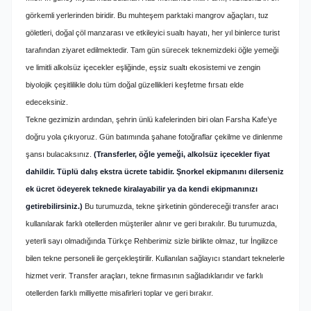
görkemli yerlerinden biridir. Bu muhteşem parktaki mangrov ağaçları, tuz
göletleri, doğal çöl manzarası ve etkileyici sualtı hayatı, her yıl binlerce turist
tarafından ziyaret edilmektedir. Tam gün sürecek teknemizdeki öğle yemeği
ve limitli alkolsüz içecekler eşliğinde, eşsiz sualtı ekosistemi ve zengin
biyolojik çeşitlilikle dolu tüm doğal güzellikleri keşfetme fırsatı elde
edeceksiniz.
Tekne gezimizin ardından, şehrin ünlü kafelerinden biri olan Farsha Kafe’ye
doğru yola çıkıyoruz. Gün batımında şahane fotoğraflar çekilme ve dinlenme
şansı bulacaksınız.
(Transferler, öğle yemeği, alkolsüz içecekler fiyat
dahildir. Tüplü dalış ekstra ücrete tabidir. Şnorkel ekipmanını dilerseniz
ek ücret ödeyerek teknede kiralayabilir ya da kendi ekipmanınızı
getirebilirsiniz.)
Bu turumuzda, tekne şirketinin göndereceği transfer aracı
kullanılarak farklı otellerden müşteriler alınır ve geri bırakılır. Bu turumuzda,
yeterli sayı olmadığında Türkçe Rehberimiz sizle birlikte olmaz, tur İngilizce
bilen tekne personeli ile gerçekleştirilir. Kullanılan sağlayıcı standart teknelerle
hizmet verir. Transfer araçları, tekne firmasının sağladıklarıdır ve farklı
otellerden farklı milliyette misafirleri toplar ve geri bırakır.