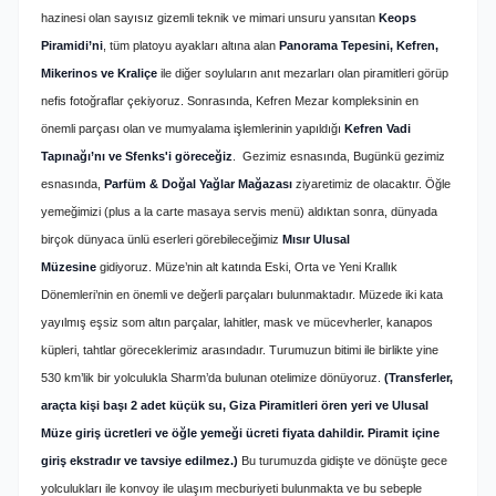
hazinesi olan sayısız gizemli teknik ve mimari unsuru yansıtan
Keops
Piramidi’ni
, tüm platoyu ayakları altına alan
Panorama Tepesini, Kefren,
Mikerinos ve Kraliçe
ile diğer soyluların anıt mezarları olan piramitleri görüp
nefis fotoğraflar çekiyoruz. Sonrasında, Kefren Mezar kompleksinin en
önemli parçası olan ve mumyalama işlemlerinin yapıldığı
Kefren Vadi
Tapınağı’nı ve Sfenks'i göreceğiz
. Gezimiz esnasında, Bugünkü gezimiz
esnasında,
Parfüm & Doğal Yağlar Mağazası
ziyaretimiz de olacaktır. Öğle
yemeğimizi (plus a la carte masaya servis menü) aldıktan sonra, dünyada
birçok dünyaca ünlü eserleri görebileceğimiz
Mısır Ulusal
Müzesine
gidiyoruz. Müze’nin alt katında Eski, Orta ve Yeni Krallık
Dönemleri’nin en önemli ve değerli parçaları bulunmaktadır. Müzede iki kata
yayılmış eşsiz som altın parçalar, lahitler, mask ve mücevherler, kanapos
küpleri, tahtlar göreceklerimiz arasındadır. Turumuzun bitimi ile birlikte yine
530 km’lik bir yolculukla Sharm’da bulunan otelimize dönüyoruz.
(Transferler,
araçta kişi başı 2 adet küçük su, Giza Piramitleri ören yeri ve Ulusal
Müze giriş ücretleri ve öğle yemeği ücreti fiyata dahildir. Piramit içine
giriş ekstradır ve tavsiye edilmez.)
Bu turumuzda gidişte ve dönüşte gece
yolculukları ile konvoy ile ulaşım mecburiyeti bulunmakta ve bu sebeple