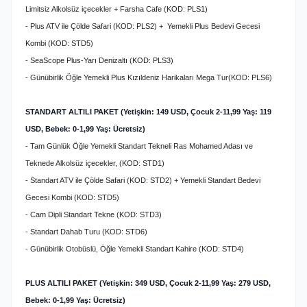
Limitsiz Alkolsüz içecekler + Farsha Cafe (KOD: PLS1)
- Plus ATV ile Çölde Safari (KOD: PLS2) + Yemekli Plus Bedevi Gecesi
Kombi (KOD: STD5)
- SeaScope Plus-Yarı Denizaltı (KOD: PLS3)
- Günübirlik Öğle Yemekli Plus Kızıldeniz Harikaları Mega Tur
(KOD: PLS6)
STANDART ALTILI PAKET (Yetişkin: 149 USD, Çocuk 2-11,99 Yaş: 119
USD, Bebek: 0-1,99 Yaş: Ücretsiz)
- Tam Günlük Öğle Yemekli Standart Tekneli Ras Mohamed Adası ve
Teknede Alkolsüz içecekler, (KOD: STD1)
- Standart ATV ile Çölde Safari (KOD: STD2) + Yemekli Standart Bedevi
Gecesi Kombi (KOD: STD5)
- Cam Dipli Standart Tekne (KOD: STD3)
- Standart Dahab Turu (KOD: STD6)
- Günübirlik Otobüslü, Öğle Yemekli Standart Kahire (KOD: STD4)
PLUS ALTILI PAKET (Yetişkin: 349 USD, Çocuk 2-11,99 Yaş: 279 USD,
Bebek: 0-1,99 Yaş: Ücretsiz)