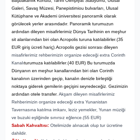
Başbakanlık Konutu, Tarihi Olimpiyat Stadyumu, Ulusal
Galeri, Savaş Müzesi, Panepistimiou bulvarları, Ulusal
Kütüphane ve Akademi üniversitesi panoramik olarak
görülecek yerler arasındadır. Panoramik turumuzun
ardından dileyen misafirlerimiz Dünya Tarihinin en meşhur
sit alanlarından biri olan Acropolis turuna katılabilirler.(35
EUR giriş ücreti hariç).Acropolis gezisi sonrası d
ileyen
misafirlerimiz rehberimizin organize edeceği extra Corinth
Kanalı
turumuza katılabilirler.(40 EUR) Bu turumuzda
Dünyanın en meşhur kanallarından biri olan Corinth
kanalının üzerinden geçip, kanalın denizle birleştiği
noktaya giderek gemilerin geçişini seyredeceğiz. Gezimizin
ardından otele transfer.
Akşam dileyen misafirlerimiz
Rehberimizin organize edeceği extra Yunanistan
Tavernasına
katılma imkanı, leziz yemekler, Yunan müziği
ve buzuki eşliğinde sınırsız eğlence.(55 EUR)
Sabah Kahvaltısı:
Otelimizde alınacak olup tur ücretine
dahildir.