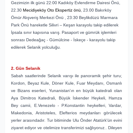
Gezimizin ilk günü 22:00 Kadıköy Evlendirme Dairesi Önü,
22.30
Mecidiyeköy Oto Ekspertiz önü
, 23.00 Bakırköy
Ömür Alışveriş Merkezi Önü , 23:30 Beylikdüzü Marmara
Park Önü hareketle Silivri – Keşan karayolu takip edilerek
İpsala sınır kapısına varış. Pasaport ve gümrük işlemleri
sonrası Dedeağaç - Gümülcine - İskeçe - karayolu takip
edilerek Selanik yolculuğu.
2. Gün Selanik
Sabah saatlerinde Selanik varışı ile panoramik şehir turu;
Kordon, Beyaz Kule, Döner Kule, Fuar Meydanı, Osmanlı
ve Bizans eserleri, Yunanistan'ın en büyük katedrali olan
Aya Dimitros Katedrali, Büyük İskender Heykeli, Hamza
Bey camii, E.Venezelo - P.Konstantin heykelleri, Vardar,
Makedonia, Aristoteles, Elefterios meydanları görülecek
yerler arasındadır. Tur bitiminde Ulu Önder Atatürk'ün evini
ziyaret ediyor ve otelimize transferimizi sağlıyoruz..
Dileyen