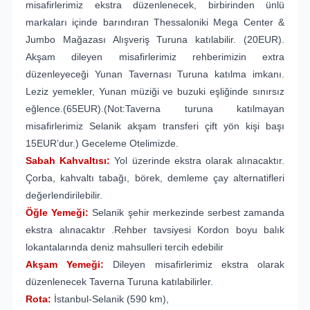
misafirlerimiz ekstra düzenlenecek, birbirinden ünlü
markaları içinde barındıran Thessaloniki Mega Center &
Jumbo Mağazası Alışveriş Turuna katılabilir. (20EUR).
Akşam dileyen misafirlerimiz rehberimizin extra
düzenleyeceği Yunan Tavernası Turuna katılma imkanı.
Leziz yemekler, Yunan müziği ve buzuki eşliğinde sınırsız
eğlence.(65EUR).(Not:Taverna turuna katılmayan
misafirlerimiz Selanik akşam transferi çift yön kişi başı
15EUR’dur.) Geceleme Otelimizde.
Sabah Kahvaltısı:
Yol üzerinde ekstra olarak alınacaktır.
Çorba, kahvaltı tabağı, börek, demleme çay alternatifleri
değerlendirilebilir.
Öğle Yemeği:
Selanik şehir merkezinde serbest zamanda
ekstra alınacaktır .Rehber tavsiyesi Kordon boyu balık
lokantalarında deniz mahsulleri tercih edebilir
Akşam Yemeği:
Dileyen misafirlerimiz ekstra olarak
düzenlenecek Taverna Turuna katılabilirler.
Rota:
İstanbul-Selanik (590 km),