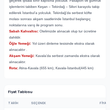
geçerek İpsala sınır kapısına yolculuk. Pasaport ve gümrük
işlemlerini takiben Keşan – Tekirdağ – Silivri karayolu takip
edilerek İstanbul’a yolculuk. Tekirdağ’da serbest köfte
molası sonrası akşam saatlerinde İstanbul başlangıç
noktalarına varış ile program sonu.
Sabah Kahvaltısı:
Otelimizde alınacak olup tur ücretine
dahildir.
Öğle Yemeği:
Yol üzeri dinleme tesisinde ekstra olarak
alınacaktır .
Akşam Yemeği:
Kavala’da serbest zamanda ekstra olarak
alınacaktır.
Rota:
Atina-Kavala (655 km), Kavala-İstanbul(445 km)
Fiyat Tablosu
TARIH
SEÇENEK
FIYAT