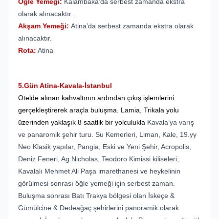
Öğle Yemeği:
Kalambaka’da serbest zamanda ekstra
olarak alınacaktır .
Akşam Yemeği:
Atina’da serbest zamanda ekstra olarak
alınacaktır.
Rota:
Atina
5.Gün Atina-Kavala-İstanbul
Otelde alınan kahvaltının ardından çıkış işlemlerini
gerçekleştirerek araçla buluşma. Lamia, Trikala yolu
üzerinden yaklaşık 8 saatlik bir yolculukla
Kavala’ya varış
ve panaromik şehir turu. Su Kemerleri, Liman, Kale, 19.yy
Neo Klasik yapılar, Pangia, Eski ve Yeni Şehir, Acropolis,
Deniz Feneri, Ag.Nicholas, Teodoro Kimissi kiliseleri,
Kavalalı Mehmet Ali Paşa imarethanesi ve heykelinin
görülmesi sonrası öğle yemeği için serbest zaman.
Buluşma sonrası Batı Trakya bölgesi olan İskeçe &
Gümülcine & Dedeağaç şehirlerini panoramik olarak