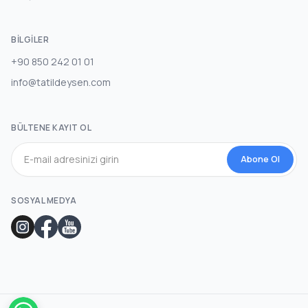
BILGILER
+90 850 242 01 01
info@tatildeysen.com
BÜLTENE KAYIT OL
Abone Ol
SOSYAL MEDYA