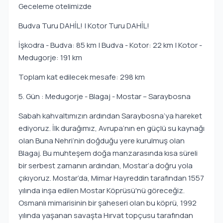
Geceleme otelimizde
Budva Turu DAHİL! | Kotor Turu DAHİL!
İşkodra - Budva: 85 km | Budva - Kotor: 22 km | Kotor -
Medugorje: 191 km
Toplam kat edilecek mesafe: 298 km
5. Gün : Medugorje - Blagaj - Mostar – Saraybosna
Sabah kahvaltımızın ardından Saraybosna’ya hareket
ediyoruz. İlk durağımız, Avrupa’nın en güçlü su kaynağı
olan Buna Nehri’nin doğduğu yere kurulmuş olan
Blagaj. Bu muhteşem doğa manzarasında kısa süreli
bir serbest zamanın ardından, Mostar’a doğru yola
çıkıyoruz. Mostar’da, Mimar Hayreddin tarafından 1557
yılında inşa edilen Mostar Köprüsü'nü göreceğiz.
Osmanlı mimarisinin bir şaheseri olan bu köprü, 1992
yılında yaşanan savaşta Hırvat topçusu tarafından