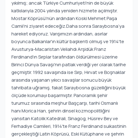
yıkılmış; ancak Türkiye Cumhuriyeti'nin de büyük
katkılarıyla 2004 yılında yeniden hizmete açılmıştır.
Mostar Köprüsü'nün ardından Koski Mehmet Paşa
Camii'ni ziyaret edeceğiz.Daha sonra Saraybosna’ya
hareket ediyoruz. Varışımızın ardından, asırlar
boyunca Balkanlar'ın kültür başkenti olmuş ve 1914'te
Avusturya-Macaristan Veliahdı Arşidük Franz
Ferdinand'ın Sırplar tarafından öldürülmesi üzerine
Birinci Dünya Savaşı'nın patlak verdiği yer olarak tarihe
geçmiştir. 1992 savaşında ise Sırp, Hırvat ve Boşnaklar
arasında yaşanan yıkıcı savaşlar sonucu büyük
tahribata uğramış, fakat Saraybosna güzelliğini büyük
ölçüde korumayı başarmıştır. Panoramik şehir
turumuz sırasında meşhur Başçarşı, tarihi Osmanlı
hanı Morica Han, şehrin dinsel kozmopolitliğini
yansıtan Katolik Katedrali, Sinagog, Hüsrev Bey ve
Ferhadiye Camileri, 1914'te Franz Ferdinand suikastinin
gerçekleştiği Latin Köprüsü, Eski Kütüphane ve şehrin