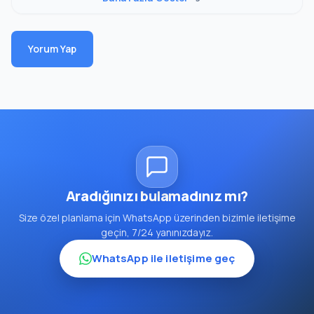
Yorum Yap
Aradığınızı bulamadınız mı?
Size özel planlama için WhatsApp üzerinden bizimle iletişime
geçin, 7/24 yanınızdayız.
WhatsApp ile iletişime geç