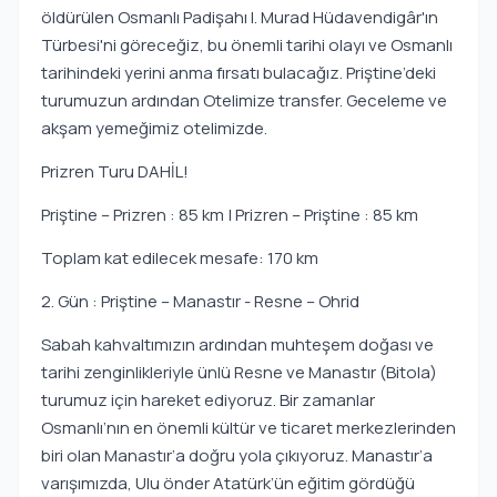
öldürülen Osmanlı Padişahı I. Murad Hüdavendigâr'ın
Türbesi'ni göreceğiz, bu önemli tarihi olayı ve Osmanlı
tarihindeki yerini anma fırsatı bulacağız. Priştine’deki
turumuzun ardından Otelimize transfer. Geceleme ve
akşam yemeğimiz otelimizde.
Prizren Turu DAHİL!
Priştine – Prizren : 85 km | Prizren – Priştine : 85 km
Toplam kat edilecek mesafe: 170 km
2. Gün : Priştine – Manastır - Resne – Ohrid
Sabah kahvaltımızın ardından muhteşem doğası ve
tarihi zenginlikleriyle ünlü Resne ve Manastır (Bitola)
turumuz için hareket ediyoruz. Bir zamanlar
Osmanlı’nın en önemli kültür ve ticaret merkezlerinden
biri olan Manastır’a doğru yola çıkıyoruz. Manastır’a
varışımızda, Ulu önder Atatürk’ün eğitim gördüğü