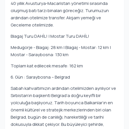
40 yıllık Avusturya-Macaristan yönetimi sırasında
oluşmuş batı tarzı binaları göreceğiz. Turumuzun
ardından otelimize transfer. Akşam yemeği ve
Geceleme otelimizde.
Blagaj Turu DAHİL! | Mostar Turu DAHİL!
Medugorje - Blagaj: 28 km | Blagaj - Mostar: 12 km |
Mostar - Saraybosna: 130 km
Toplam kat edilecek mesafe: 162 km
6. Gün : Saraybosna – Belgrad
Sabah kahvaltımızın ardından otelimizden ayrılıyor ve
Sırbistan’ın başkenti Belgrad’a doğru keyifli bir
yolculuğa başlıyoruz. Tarih boyunca Balkanlar’ın en
önemli kültürel ve stratejik merkezlerinden biri olan
Belgrad, bugün de canlılığı, hareketliliği ve tarihi
dokusuyla dikkat çekiyor. Bu büyüleyici şehirde,