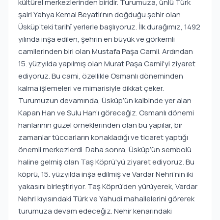
kültürel merkezlerinden biridir. Turumuza, ünlü Türk
şairi Yahya Kemal Beyatlı'nın doğduğu şehir olan
Üsküp’teki tarihî yerlerle başlıyoruz. İlk durağımız, 1492
yılında inşa edilen, şehrin en büyük ve görkemli
camilerinden biri olan Mustafa Paşa Camii. Ardından
15. yüzyılda yapılmış olan Murat Paşa Camii'yi ziyaret
ediyoruz. Bu cami, özellikle Osmanlı döneminden
kalma işlemeleri ve mimarisiyle dikkat çeker.
Turumuzun devamında, Üsküp’ün kalbinde yer alan
Kapan Han ve Sulu Han’ı göreceğiz. Osmanlı dönemi
hanlarının güzel örneklerinden olan bu yapılar, bir
zamanlar tüccarların konakladığı ve ticaret yaptığı
önemli merkezlerdi. Daha sonra, Üsküp’ün sembolü
haline gelmiş olan Taş Köprü'yü ziyaret ediyoruz. Bu
köprü, 15. yüzyılda inşa edilmiş ve Vardar Nehri’nin iki
yakasını birleştiriyor. Taş Köprü'den yürüyerek, Vardar
Nehri kıyısındaki Türk ve Yahudi mahallelerini görerek
turumuza devam edeceğiz. Nehir kenarındaki