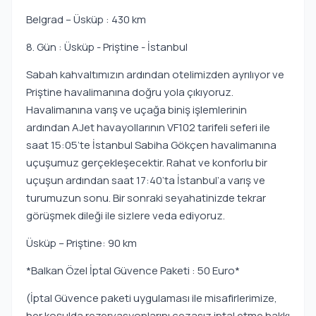
Belgrad – Üsküp : 430 km
8. Gün : Üsküp - Priştine - İstanbul
Sabah kahvaltımızın ardından otelimizden ayrılıyor ve
Priştine havalimanına doğru yola çıkıyoruz.
Havalimanına varış ve uçağa biniş işlemlerinin
ardından AJet havayollarının VF102 tarifeli seferi ile
saat 15:05’te İstanbul Sabiha Gökçen havalimanına
uçuşumuz gerçekleşecektir. Rahat ve konforlu bir
uçuşun ardından saat 17:40’ta İstanbul’a varış ve
turumuzun sonu. Bir sonraki seyahatinizde tekrar
görüşmek dileği ile sizlere veda ediyoruz.
Üsküp – Priştine: 90 km
*Balkan Özel İptal Güvence Paketi : 50 Euro*
(İptal Güvence paketi uygulaması ile misafirlerimize,
her koşulda rezervasyonlarını cezasız iptal etme hakkı