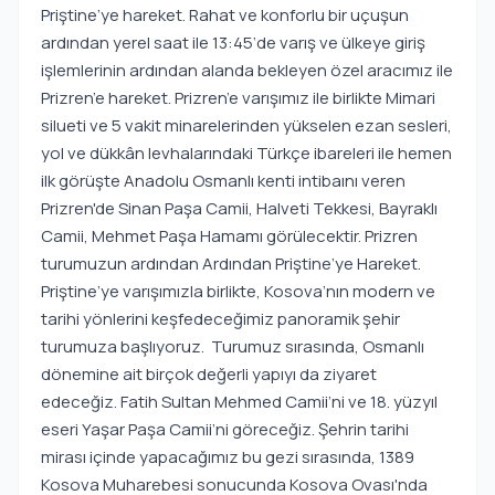
Priştine’ye hareket. Rahat ve konforlu bir uçuşun
ardından yerel saat ile 13:45‘de varış ve ülkeye giriş
işlemlerinin ardından alanda bekleyen özel aracımız ile
Prizren’e hareket. Prizren’e varışımız ile birlikte Mimari
silueti ve 5 vakit minarelerinden yükselen ezan sesleri,
yol ve dükkân levhalarındaki Türkçe ibareleri ile hemen
ilk görüşte Anadolu Osmanlı kenti intibaını veren
Prizren'de Sinan Paşa Camii, Halveti Tekkesi, Bayraklı
Camii, Mehmet Paşa Hamamı görülecektir. Prizren
turumuzun ardından Ardından Priştine’ye Hareket.
Priştine’ye varışımızla birlikte, Kosova’nın modern ve
tarihi yönlerini keşfedeceğimiz panoramik şehir
turumuza başlıyoruz. Turumuz sırasında, Osmanlı
dönemine ait birçok değerli yapıyı da ziyaret
edeceğiz. Fatih Sultan Mehmed Camii’ni ve 18. yüzyıl
eseri Yaşar Paşa Camii’ni göreceğiz. Şehrin tarihi
mirası içinde yapacağımız bu gezi sırasında, 1389
Kosova Muharebesi sonucunda Kosova Ovası'nda