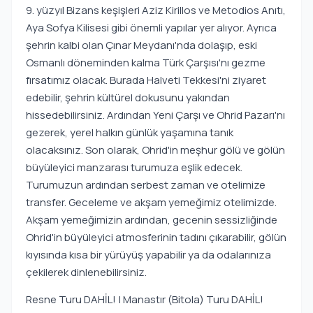
9. yüzyıl Bizans keşişleri Aziz Kirillos ve Metodios Anıtı,
Aya Sofya Kilisesi gibi önemli yapılar yer alıyor. Ayrıca
şehrin kalbi olan Çınar Meydanı'nda dolaşıp, eski
Osmanlı döneminden kalma Türk Çarşısı'nı gezme
fırsatımız olacak. Burada Halveti Tekkesi'ni ziyaret
edebilir, şehrin kültürel dokusunu yakından
hissedebilirsiniz. Ardından Yeni Çarşı ve Ohrid Pazarı'nı
gezerek, yerel halkın günlük yaşamına tanık
olacaksınız. Son olarak, Ohrid'in meşhur gölü ve gölün
büyüleyici manzarası turumuza eşlik edecek.
Turumuzun ardından serbest zaman ve otelimize
transfer. Geceleme ve akşam yemeğimiz otelimizde.
Akşam yemeğimizin ardından, gecenin sessizliğinde
Ohrid'in büyüleyici atmosferinin tadını çıkarabilir, gölün
kıyısında kısa bir yürüyüş yapabilir ya da odalarınıza
çekilerek dinlenebilirsiniz.
Resne Turu DAHİL! | Manastır (Bitola) Turu DAHİL!