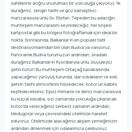
sahillerine doğru unutulmaz bir yolculuğa çıkıyoruz. İlk
durağımız, zengin tarihi ve göz kamaştırıcı
manzarasıyla ünlü Sv. Stefan. Tepeden bu adacığın
muhteşem manzarasını seyredeceğiz, her köşesi
kartpostal gibi bu bölgeyi fotoğraflamak için ideal bir
nokta. Sonrasında, Balkanlar’ın en popüler tatil
destinasyonlarından biri olan Budva’ya varıyoruz.
Panoramik Budva turumuzun ardından, sıradaki
durağımız Balkanlar’ın fiyordlarıyla ünlü, büyüleyici
şehri Kotor! Bu muhteşem Ortaçağ kasabasında
yapacağımız yürüyüş turunda, dar sokakların ve eski
şehrin tarihi atmosferini hissedecek, Kotor’un kalbini
keşfedeceksiniz. Eşsiz mimarisi ve deniz manzarasıyla
bu küçük kasaba, sizi zamanda yolculuğa çıkaracak.
Kotor’da vereceğimiz serbest zamanın ardından,
Medugorje veya çevresindeki otelimize hareket
ediyoruz. Otelimizde alacağımız akşam yemeğimizin
ardından dinlenmek için odalarımıza çekiliyoruz.