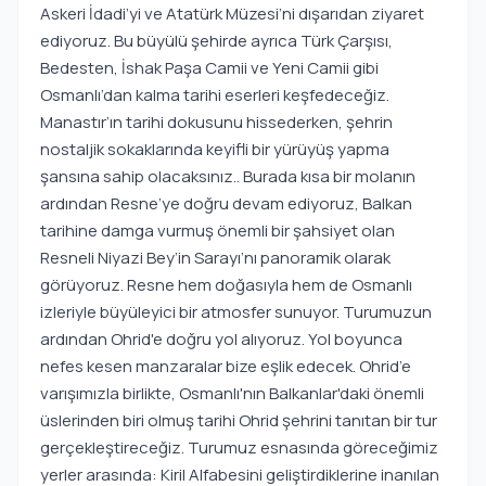
Askeri İdadi’yi ve Atatürk Müzesi’ni dışarıdan ziyaret
ediyoruz. Bu büyülü şehirde ayrıca Türk Çarşısı,
Bedesten, İshak Paşa Camii ve Yeni Camii gibi
Osmanlı’dan kalma tarihi eserleri keşfedeceğiz.
Manastır’ın tarihi dokusunu hissederken, şehrin
nostaljik sokaklarında keyifli bir yürüyüş yapma
şansına sahip olacaksınız.. Burada kısa bir molanın
ardından Resne’ye doğru devam ediyoruz, Balkan
tarihine damga vurmuş önemli bir şahsiyet olan
Resneli Niyazi Bey’in Sarayı’nı panoramik olarak
görüyoruz. Resne hem doğasıyla hem de Osmanlı
izleriyle büyüleyici bir atmosfer sunuyor. Turumuzun
ardından Ohrid'e doğru yol alıyoruz. Yol boyunca
nefes kesen manzaralar bize eşlik edecek. Ohrid’e
varışımızla birlikte, Osmanlı'nın Balkanlar'daki önemli
üslerinden biri olmuş tarihi Ohrid şehrini tanıtan bir tur
gerçekleştireceğiz. Turumuz esnasında göreceğimiz
yerler arasında: Kiril Alfabesini geliştirdiklerine inanılan