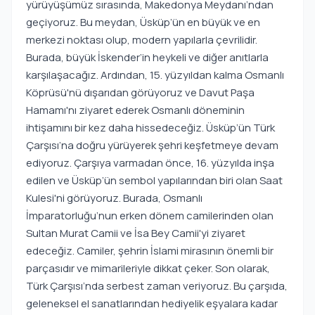
yürüyüşümüz sırasında, Makedonya Meydanı’ndan
geçiyoruz. Bu meydan, Üsküp’ün en büyük ve en
merkezi noktası olup, modern yapılarla çevrilidir.
Burada, büyük İskender’in heykeli ve diğer anıtlarla
karşılaşacağız. Ardından, 15. yüzyıldan kalma Osmanlı
Köprüsü'nü dışarıdan görüyoruz ve Davut Paşa
Hamamı'nı ziyaret ederek Osmanlı döneminin
ihtişamını bir kez daha hissedeceğiz. Üsküp’ün Türk
Çarşısı’na doğru yürüyerek şehri keşfetmeye devam
ediyoruz. Çarşıya varmadan önce, 16. yüzyılda inşa
edilen ve Üsküp’ün sembol yapılarından biri olan Saat
Kulesi'ni görüyoruz. Burada, Osmanlı
İmparatorluğu’nun erken dönem camilerinden olan
Sultan Murat Camii ve İsa Bey Camii'yi ziyaret
edeceğiz. Camiler, şehrin İslami mirasının önemli bir
parçasıdır ve mimarileriyle dikkat çeker. Son olarak,
Türk Çarşısı’nda serbest zaman veriyoruz. Bu çarşıda,
geleneksel el sanatlarından hediyelik eşyalara kadar