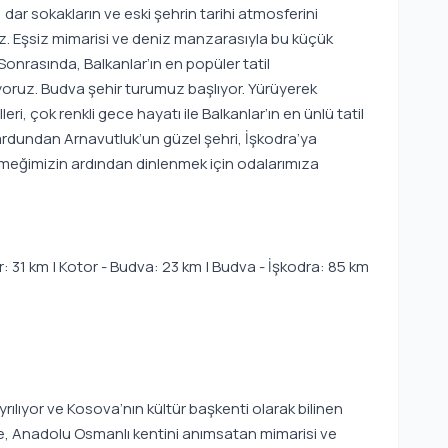
r sokakların ve eski şehrin tarihi atmosferini
z. Eşsiz mimarisi ve deniz manzarasıyla bu küçük
onrasında, Balkanlar’ın en popüler tatil
yoruz. Budva şehir turumuz başlıyor. Yürüyerek
 çok renkli gece hayatı ile Balkanlar’ın en ünlü tatil
rdundan Arnavutluk’un güzel şehri, İşkodra’ya
meğimizin ardından dinlenmek için odalarımıza
r: 31 km | Kotor - Budva: 23 km | Budva - İşkodra: 85 km
ılıyor ve Kosova’nın kültür başkenti olarak bilinen
ikte, Anadolu Osmanlı kentini anımsatan mimarisi ve