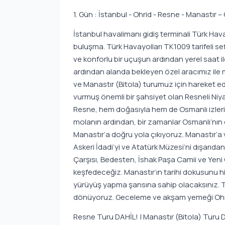
1. Gün : İstanbul - Ohrid - Resne - Manastır –
İstanbul havalimanı gidiş terminali Türk H
buluşma. Türk Havayolları TK1009 tarifeli sef
ve konforlu bir uçuşun ardından yerel saat ile 
ardından alanda bekleyen özel aracımız ile 
ve Manastır (Bitola) turumuz için hareket e
vurmuş önemli bir şahsiyet olan Resneli Niy
Resne, hem doğasıyla hem de Osmanlı izleriy
molanın ardından, bir zamanlar Osmanlı’nın e
Manastır’a doğru yola çıkıyoruz. Manastır’a
Askeri İdadi’yi ve Atatürk Müzesi’ni dışarıda
Çarşısı, Bedesten, İshak Paşa Camii ve Yeni C
keşfedeceğiz. Manastır’ın tarihi dokusunu his
yürüyüş yapma şansına sahip olacaksınız. Tü
dönüyoruz. Geceleme ve akşam yemeği Ohri
Resne Turu DAHİL! | Manastır (Bitola) Turu 