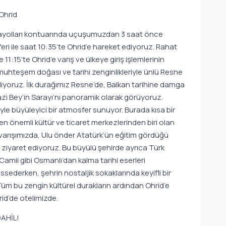
 Ohrid
avayolları kontuarında uçuşumuzdan 3 saat önce
eri ile saat 10:35’te Ohrid’e hareket ediyoruz. Rahat
11:15’te Ohrid’e varış ve ülkeye giriş işlemlerinin
muhteşem doğası ve tarihi zenginlikleriyle ünlü Resne
diyoruz. İlk durağımız Resne’de, Balkan tarihine damga
azi Bey’in Sarayı’nı panoramik olarak görüyoruz.
le büyüleyici bir atmosfer sunuyor. Burada kısa bir
n önemli kültür ve ticaret merkezlerinden biri olan
 varışımızda, Ulu önder Atatürk’ün eğitim gördüğü
n ziyaret ediyoruz. Bu büyülü şehirde ayrıca Türk
amii gibi Osmanlı’dan kalma tarihi eserleri
sederken, şehrin nostaljik sokaklarında keyifli bir
m bu zengin kültürel durakların ardından Ohrid’e
d’de otelimizde.
DAHİL!