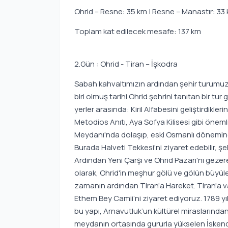
Ohrid – Resne: 35 km | Resne – Manastır: 33 
Toplam kat edilecek mesafe: 137 km
2.Gün : Ohrid - Tiran – İşkodra
Sabah kahvaltımızın ardından şehir turumuz 
biri olmuş tarihi Ohrid şehrini tanıtan bir 
yerler arasında: Kiril Alfabesini geliştirdikleri
Metodios Anıtı, Aya Sofya Kilisesi gibi önemli 
Meydanı'nda dolaşıp, eski Osmanlı dönemind
Burada Halveti Tekkesi'ni ziyaret edebilir, ş
Ardından Yeni Çarşı ve Ohrid Pazarı'nı gezer
olarak, Ohrid'in meşhur gölü ve gölün büyü
zamanın ardından Tiran’a Hareket. Tiran'a va
Ethem Bey Camii’ni ziyaret ediyoruz. 1789 y
bu yapı, Arnavutluk’un kültürel miraslarından
meydanın ortasında gururla yükselen İskende