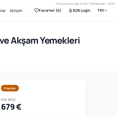
Türkiye ve Avrupa Turları | Tatildeysen - 14301
Favoriler (
0
)
B2B Login
TRY
rlar
İletişim
r ve Akşam Yemekleri
Popüler
KIŞI BAŞI
679 €