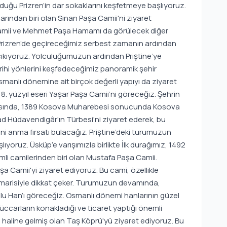
lduğu Prizren’in dar sokaklarını keşfetmeye başlıyoruz.
arından biri olan Sinan Paşa Camii'ni ziyaret
 Camii ve Mehmet Paşa Hamamı da görülecek diğer
. Prizren’de geçireceğimiz serbest zamanın ardından
çıkıyoruz. Yolculuğumuzun ardından Priştine’ye
arihi yönlerini keşfedeceğimiz panoramik şehir
anlı dönemine ait birçok değerli yapıyı da ziyaret
. yüzyıl eseri Yaşar Paşa Camii’ni göreceğiz. Şehrin
sırasında, 1389 Kosova Muharebesi sonucunda Kosova
ad Hüdavendigâr'ın Türbesi'ni ziyaret ederek, bu
rini anma fırsatı bulacağız. Priştine’deki turumuzun
oruz. Üsküp’e varışımızla birlikte İlk durağımız, 1492
emli camilerinden biri olan Mustafa Paşa Camii.
a Camii'yi ziyaret ediyoruz. Bu cami, özellikle
marisiyle dikkat çeker. Turumuzun devamında,
lu Han’ı göreceğiz. Osmanlı dönemi hanlarının güzel
üccarların konakladığı ve ticaret yaptığı önemli
haline gelmiş olan Taş Köprü'yü ziyaret ediyoruz. Bu