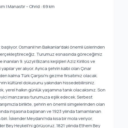
km | Manastır – Ohrid : 69 km
başlıyor. Osmanlı'nın Balkanlar'daki önemli üslerinden
tur gerçekleştireceğiz. Turumuz esnasında göreceğimiz
ne inanılan 9. yüzyıl Bizans keşişleri Aziz Kirillos ve
yapılar yer alıyor. Ayrıca şehrin kalbi olan Çınar
en kalma Türk Çarşısı'nı gezme fırsatımız olacak.
ehrin kültürel dokusunu yakından hissedebilirsiniz.
ek, yerel halkın günlük yaşamına tanık olacaksınız. Son
leyici manzarası turumuza eşlik edecek. Serbest
rışımızla birlikte, şehrin en önemli simgelerinden olan
ılında inşasına başlanan ve 1923 yılında tamamlanan
 biri. İskender Meydanı'nda kısa bir mola veriyor,
r Bey Heykeli'ni görüyoruz. 1821 yılında Ethem Bey