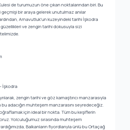
Kulesi de turumuzun öne çıkan noktalarından biri. Bu
i geçmişi bir araya gelerek unutulmaz anılar
ardından, Arnavutluk'un kuzeyindeki tarihi İşkodra
üzellikleri ve zengin tarihi dokusuyla sizi
elimizde.
km
– İşkodra
rılarak, zengin tarihi ve göz kamaştırıcı manzarasıyla
en bu adacığın muhteşem manzarasını seyredeceğiz.
oğraflamak için ideal bir nokta. Tüm bu keşiflerin
kıyoruz. Yolculuğumuz sırasında muhteşem
ardığımızda, Balkanların fiyordlarıyla ünlü bu Ortaçağ