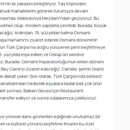
i’nin iki yakasını birleştiriyor. Taş Köprü'den
 Yahudi mahallelerini görerek turumuza devam
sırasında, Makedonya Meydanı’ndan geçiyoruz. Bu
tası olup, modern yapılarla çevrilidir. Burada, büyük
aşacağız. Ardından, 15. yüzyıldan kalma Osmanlı
aşa Hamamı'nı ziyaret ederek Osmanlı döneminin
’ün Türk Çarşısı’na doğru yürüyerek şehri keşfetmeye
. yüzyılda inşa edilen ve Üsküp’ün sembol
oruz. Burada, Osmanlı İmparatorluğu’nun erken dönem
Bey Camii'yi ziyaret edeceğiz. Camiler, şehrin İslami
yle dikkat çeker. Son olarak, Türk Çarşısı’nda serbest
sanatlarından hediyelik eşyalara kadar pek çok ürün
vakit sonrası, Balkan Gecesi için Restaurant
ransfer ediliyor ve sonra odalarımıza çekiliyoruz.
e yöresel dans gösterileri eşliğinde unutulmaz bir
li ve kültürel yönünü keşfetme fırsatını bu özel