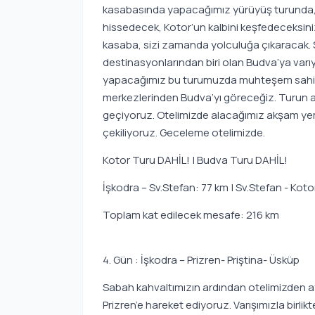
kasabasında yapacağımız yürüyüş turunda, da
hissedecek, Kotor’un kalbini keşfedeceksini
kasaba, sizi zamanda yolculuğa çıkaracak. S
destinasyonlarından biri olan Budva’ya varı
yapacağımız bu turumuzda muhteşem sahilleri,
merkezlerinden Budva’yı göreceğiz. Turun a
geçiyoruz. Otelimizde alacağımız akşam ye
çekiliyoruz. Geceleme otelimizde.
Kotor Turu DAHİL! | Budva Turu DAHİL!
İşkodra – Sv.Stefan: 77 km | Sv.Stefan - Koto
Toplam kat edilecek mesafe: 216 km
4. Gün : İşkodra – Prizren- Priştina- Üsküp
Sabah kahvaltımızın ardından otelimizden ayr
Prizren’e hareket ediyoruz. Varışımızla birl