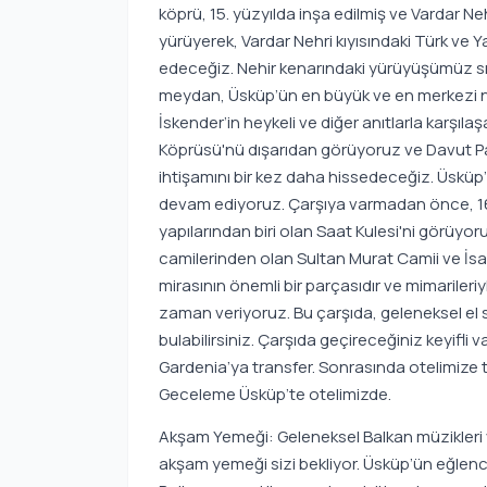
köprü, 15. yüzyılda inşa edilmiş ve Vardar Nehr
yürüyerek, Vardar Nehri kıyısındaki Türk ve
edeceğiz. Nehir kenarındaki yürüyüşümüz 
meydan, Üsküp’ün en büyük ve en merkezi nok
İskender’in heykeli ve diğer anıtlarla karşıl
Köprüsü'nü dışarıdan görüyoruz ve Davut P
ihtişamını bir kez daha hissedeceğiz. Üsküp
devam ediyoruz. Çarşıya varmadan önce, 16
yapılarından biri olan Saat Kulesi'ni görüy
camilerinden olan Sultan Murat Camii ve İsa 
mirasının önemli bir parçasıdır ve mimarileri
zaman veriyoruz. Bu çarşıda, geleneksel el 
bulabilirsiniz. Çarşıda geçireceğiniz keyifli 
Gardenia’ya transfer. Sonrasında otelimize t
Geceleme Üsküp’te otelimizde.
Akşam Yemeği: Geleneksel Balkan müzikleri v
akşam yemeği sizi bekliyor. Üsküp’ün eğlence