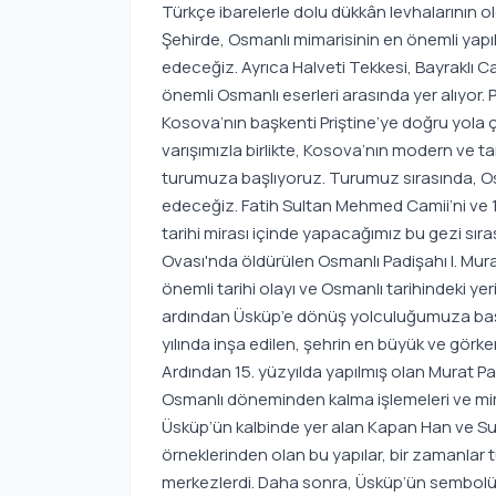
Türkçe ibarelerle dolu dükkân levhalarının o
Şehirde, Osmanlı mimarisinin en önemli yapıl
edeceğiz. Ayrıca Halveti Tekkesi, Bayraklı
önemli Osmanlı eserleri arasında yer alıyor
Kosova’nın başkenti Priştine’ye doğru yola 
varışımızla birlikte, Kosova’nın modern ve t
turumuza başlıyoruz. Turumuz sırasında, Osm
edeceğiz. Fatih Sultan Mehmed Camii’ni ve 18
tarihi mirası içinde yapacağımız bu gezi 
Ovası'nda öldürülen Osmanlı Padişahı I. Mur
önemli tarihi olayı ve Osmanlı tarihindeki ye
ardından Üsküp’e dönüş yolculuğumuza başlıy
yılında inşa edilen, şehrin en büyük ve görk
Ardından 15. yüzyılda yapılmış olan Murat Paş
Osmanlı döneminden kalma işlemeleri ve mi
Üsküp’ün kalbinde yer alan Kapan Han ve Su
örneklerinden olan bu yapılar, bir zamanlar t
merkezlerdi. Daha sonra, Üsküp’ün sembolü 