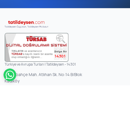
14301
Türkiye ve Avrupa Turları | Tatildeysen - 14301
Fenerbahçe Mah. Atlıhan Sk. No:14 B/Blok
Kadıköy
KURUMSAL
Anasayfa
Hakkımızda
Hizmetlerimiz