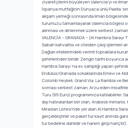
ziyaretçilerini büyüleyen Valencia’yı ve lima
İspanya mutfağının Dünyaca ünlü Paella ‘sın
akşam yemeği sonrasında liman bölgesinde 
turumuzu tamamlayarak Valencia bölgesi ote
alınması ve dinlenmek üzere serbest zaman
VALENCİA – GRANADA – (Al Hambra Sarayı 
Sabah kahvaltısı ve otelden çıkış işlemleri
Dağları eteklerindeki verimli topraklara kuru
şehirlerinden biridir. Zengin tarihi boyunca a
Hambra Sarayı ‘na ev sahipliği yapan şehir
Endülüs/Granada sokaklarında Emevi ve Abb
Colomb Heykeli, Grand Via, La Rambla ve Bel
sonrası serbest zaman. Arzu eden misafirle
Turu (65 Euro) programımıza katılabilirler. S
dışı hatıralardan biri olan, Arabesk mimaris
Mirasları Listesi’nde yer alan Al Hambra Sara
gerçekleştirilir ve paket tur kayıt anında gara
tur bedeline dahildir ve harem girişi hariçt