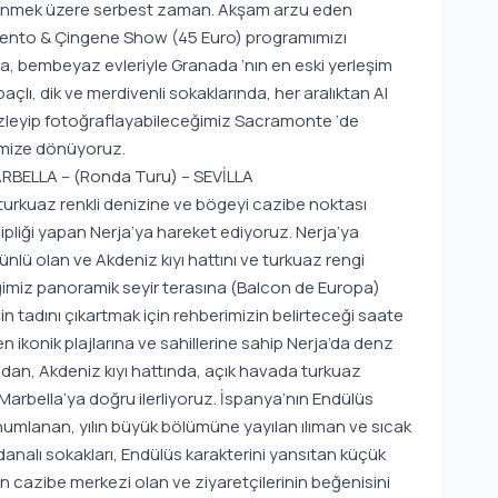
inlenmek üzere serbest zaman. Akşam arzu eden
remento & Çingene Show (45 Euro) programımızı
a, bembeyaz evleriyle Granada ‘nın en eski yerleşim
açlı, dik ve merdivenli sokaklarında, her aralıktan Al
n izleyip fotoğraflayabileceğimiz Sacramonte ‘de
limize dönüyoruz.
BELLA – (Ronda Turu) – SEVİLLA
turkuaz renkli denizine ve bögeyi cazibe noktası
hipliği yapan Nerja’ya hareket ediyoruz. Nerja’ya
en ünlü olan ve Akdeniz kıyı hattını ve turkuaz rengi
ceğimiz panoramik seyir terasına (Balcon de Europa)
 tadını çıkartmak için rehberimizin belirteceği saate
ikonik plajlarına ve sahillerine sahip Nerja’da denz
dan, Akdeniz kıyı hattında, açık havada turkuaz
arbella’ya doğru ilerliyoruz. İspanya’nın Endülüs
numlanan, yılın büyük bölümüne yayılan ılıman ve sıcak
adanalı sokakları, Endülüs karakterini yansıtan küçük
in cazibe merkezi olan ve ziyaretçilerinin beğenisini