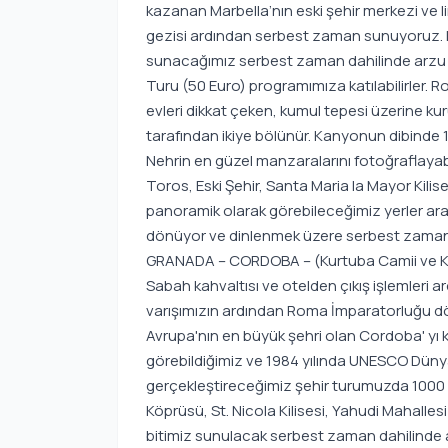
kazanan Marbella’nın eski şehir merkezi ve
gezisi ardından serbest zaman sunuyoruz. M
sunacağımız serbest zaman dahilinde arzu 
Turu (50 Euro) programımıza katılabilirler. R
evleri dikkat çeken, kumul tepesi üzerine k
tarafından ikiye bölünür. Kanyonun dibinde 1
Nehrin en güzel manzaralarını fotoğraflaya
Toros, Eski Şehir, Santa Maria la Mayor Kili
panoramik olarak görebileceğimiz yerler ara
dönüyor ve dinlenmek üzere serbest zama
GRANADA – CORDOBA – (Kurtuba Camii ve Ka
Sabah kahvaltısı ve otelden çıkış işlemleri
varışımızın ardından Roma İmparatorluğu dö
Avrupa'nın en büyük şehri olan Cordoba' yı 
görebildiğimiz ve 1984 yılında UNESCO Dünya 
gerçekleştireceğimiz şehir turumuzda 1000 y
Köprüsü, St. Nicola Kilisesi, Yahudi Mahalles
bitimiz sunulacak serbest zaman dahilinde ar