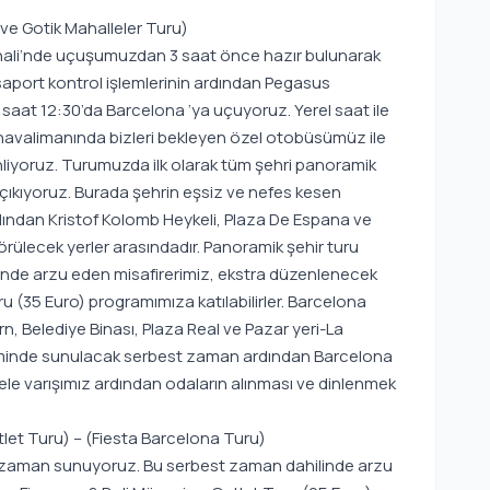
e Gotik Mahalleler Turu)
nali’nde uçuşumuzdan 3 saat önce hazır bulunarak
aport kontrol işlemlerinin ardından Pegasus
ile saat 12:30’da Barcelona ‘ya uçuyoruz. Yerel saat ile
 havalimanında bizleri bekleyen özel otobüsümüz ile
iyoruz. Turumuzda ilk olarak tüm şehri panoramik
çıkıyoruz. Burada şehrin eşsiz ve nefes kesen
dından Kristof Kolomb Heykeli, Plaza De Espana ve
örülecek yerler arasındadır. Panoramik şehir turu
nde arzu eden misafirerimiz, ekstra düzenlenecek
u (35 Euro) programımıza katılabilirler. Barcelona
orn, Belediye Binası, Plaza Real ve Pazar yeri-La
iminde sunulacak serbest zaman ardından Barcelona
ele varışımız ardından odaların alınması ve dinlenmek
let Turu) – (Fiesta Barcelona Turu)
 zaman sunuyoruz. Bu serbest zaman dahilinde arzu