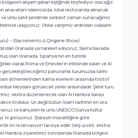
n bölgesini akşam ışıkları eşliğinde keşfediyor olacağız.
ın anavatanı Valencia’da, lokal restoranda alınacak
ve ünlü sahil şeridinde serbest zaman sunacağımız
limize ulaşıyoruz. Otele varışımız ardından odaların
.
Turu) – (Sacremento & Çingene Show)
 ardından Granada’ya hareket ediyoruz. Sierra Navada
lmuş olan Granada, İspanya’nın en turistik
ğırlıklı olarak Roma ve Emeviler’in etkisinde kalan ve Al
de gerçekleştireceğimiz panoramik turumuzda tarihi
asi dönemlerinden kalma eserlerin arasında Kristof
ediye Meydanı görülecek yerler arasındadır. Şehir turu
rimiz, ekstra düzenlenecek olan Al Hambra Sarayı
adece Endülüs ‘ün değil bütün İslam tarihinin en sıra
i, havuz ve bahçeleri ile ünlü UNESCO Dünya Kültür
yı ‘nı görüyoruz. (Sarayın müsaitliğine göre
ntili ön rezervasyon tavsiye edilir. Giriş ücreti, ekstra
ir). Al Hambra ziyaretimiz sonrasında Granada bölgesi