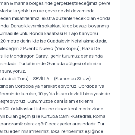
 liman & marina bölgesinde gerçekleştireceğimiz çevre
arbella şehir turu ve çevre gezisi devamında
eden misafirlerimiz, ekstra düzenlenecek olan Ronda
onda, Daracık kıvrımlı sokakları, kireç beyazı boyanmış
urulması ile ünlü Ronda kasabası El Tajo Kanyonu
20 metre derinlikte ise Guadalevin Nehri akmaktadır.
bileceğimiz Puento Nuevo (Yeni Köprü), Plaza De
sesi ile Mondragon Sarayı, şehir turumuz esnasında
sındadır. Tur bitiminde Granada bölgesi otelimize
n sunuyoruz.
tedrali Turu) – SEVİLLA – (Flamenco Show)
 ardından Cordoba’ya hareket ediyoruz. Cordoba ‘ya
neminde kurulan, 10.yy.’da İslam devleti himayesinde
keşfediyoruz. Günümüzde dahi İslam etkilerini
Kültür Mirasları Listesi’ne alınan kent merkezinde
ılı bulan geçmişi ile Kurtuba Camii-Katedrali, Roma
i panoramik olarak görülecek yerler arasındadır. Tur
zu eden misafirlerimiz, lokal rehberimiz eşliğinde