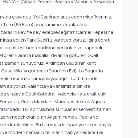
LENCİA – (Akşam Yemekli Paella ve Valencia Akşamları
yola çıkıyoruz. Yol üzerinde arzu eden misafirlerimiz,
Turu (65 Euro) programımıza katılabilirler.
arasını keyifle seyredebileceğimiz Carmel Tepesi’ne
nşa edilen Park Guell’i ziyaret ediyoruz. “giriş ücreti
sları Listesi ‘nde kendisine yer bulan ve capcanlı
etçilerini adeta masallar diyarına götüren Guell
best zaman sunuyoruz. Ardından Gaudi’nin kent
 Casa Mila ‘yı görecek (Gaudi’nin Evi), La Sagrada
irerek turumuzu tamamlayacağız. Tur bitiminde
ediyoruz. Valencia’ya varışımızla birlikte
sırasıyla Gotik Katedral, Valencia Katedrali, eski
de Serranos, Reina Meydanı, Mauques de dos Aguas
arasındadır. Tur sonrasında sunulacak serbest zaman
düzenlenecek olan olan Akşam Yemekli Paella ve
ıza katılabilirler. Bu turumuzda İspanya’nın en büyük
ve modern mimari özelliklerini taşıyan eserleri ile