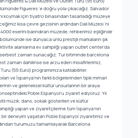
an Figueres & Dali Müzesi ve Outlet Turu (95 Euro)
bölümünde Figueres ‘e doğru yola çıkacağız. Salvador
ni koymak için tiyatro binasından tasarladığı müzeye
ceğimiz kısa çevre gezisinin ardından Dali Müzesi ‘ni
nin 4000 eserini barındıran müzede, rehberimiz eşliğinde
ölümünde ise dünyaca ünlü prestijli markaların şık
ktivite alanlarına ev sahipliği yapan outlet center’da
li bir serbest zaman sunacağız. Tur bitiminde barcelona
t zaman dahilinse ise arzu eden misafirlerimiz,
uru (55 Euro) programımıza katılabilirler.
lan ve İspanya’nın farklı bölgelerinden tipik mimari
erinin ve geleneksel kültür unsurlarının bir araya
konseptindeki Poble Espanyol’u ziyaret ediyoruz. Yıl
li müzik, dans, sokak gösterileri ve kültür
sahipliği yapan ve ziyaretçilerine tüm İspanya’nın
siz bir deneyim yaşatan Poble Espanyol ziyaretimiz ve
dından turumuzu tamamlayarak Barcelona