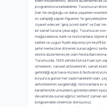
eden misafirlerimiz, ekstra düzenlenecek ol
programımıza katılabilirler. Turumuzun ilk 
Dali ‘nin doğduğu ve daha yaşarken eserleri
ev sahipliği yapan Figueres ‘te gerçekleştire
ziyaret edecek “giriş ücreti dahil” ve Dali ‘
bir sanat turuna çıkacağız. Turumuzun son b
mağazalarına, kafe ve restoranlara, kişisel a
kaliteli ve uygun fiyatlı alışveriş için keyif
şehir merkezine dönerek sunacağımız serbes
ekstra düzenlenecek olan Fiesta Barcelona T
Turumuzda, 1929 yılında Dünya Fuarı için yapı
örneklerin, zanaat atölyelerinin, sanat eserl
getirildiği açık hava müzesi & festival köyü 
boyunca günün her saati hareketli olan, çeşit
aktivitelerinin sergilendiği, restoranlara ev 
karakteristik unsurlarını görebilecekleri eş
devamında sunacağımız serbest zaman ar
bölgesindeki otelimize dönüyoruz.