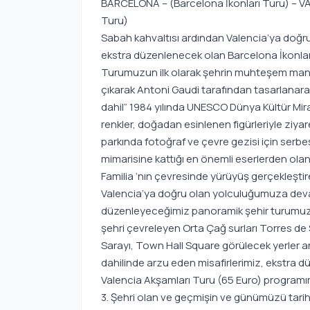
BARCELONA – (Barcelona İkonları Turu) – VA
Turu)
Sabah kahvaltısı ardından Valencia’ya doğru 
ekstra düzenlenecek olan Barcelona İkonları 
Turumuzun ilk olarak şehrin muhteşem manz
çıkarak Antoni Gaudi tarafından tasarlanarak i
dahil” 1984 yılında UNESCO Dünya Kültür Mira
renkler, doğadan esinlenen figürleriyle ziyar
parkında fotoğraf ve çevre gezisi için ser
mimarisine kattığı en önemli eserlerden olan
Familia ‘nın çevresinde yürüyüş gerçekleşt
Valencia’ya doğru olan yolculuğumuza devam 
düzenleyeceğimiz panoramik şehir turumuzda 
şehri çevreleyen Orta Çağ surları Torres 
Sarayı, Town Hall Square görülecek yerler 
dahilinde arzu eden misafirlerimiz, ekstra 
Valencia Akşamları Turu (65 Euro) programım
3. Şehri olan ve geçmişin ve günümüzü tarihi 