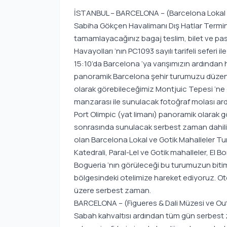
İSTANBUL – BARCELONA – (Barcelona Lokal v
Sabiha Gökçen Havalimanı Dış Hatlar Termi
tamamlayacağınız bagaj teslim, bilet ve pas
Havayolları ‘nın PC1093 sayılı tarifeli seferi 
15:10’da Barcelona ‘ya varışımızın ardından
panoramik Barcelona şehir turumuzu düzenl
olarak görebileceğimiz Montjuic Tepesi ‘ne 
manzarası ile sunulacak fotoğraf molası ar
Port Olimpic (yat limanı) panoramik olarak g
sonrasında sunulacak serbest zaman dahili
olan Barcelona Lokal ve Gotik Mahalleler Tur
Katedrali, Paral-Lel ve Gotik mahalleler, El B
Bogueria ‘nın görüleceği bu turumuzun bit
bölgesindeki otelimize hareket ediyoruz. Ot
üzere serbest zaman.
BARCELONA – (Figueres & Dali Müzesi ve Out
Sabah kahvaltısı ardından tüm gün serbest