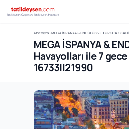
Anasayfa
MEGA İSPANYA & ENDÜLÜS VE TURKUAZ SAHİLLER
MEGA İSPANYA & EN
Havayolları ile 7 gec
16733||21990