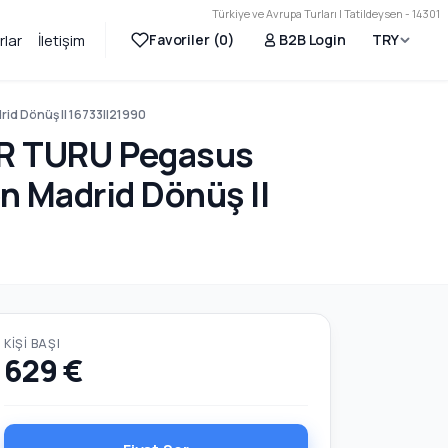
Türkiye ve Avrupa Turları | Tatildeysen - 14301
Favoriler (
0
)
B2B Login
TRY
rlar
İletişim
id Dönüş || 16733||21990
R TURU Pegasus
en Madrid Dönüş ||
KIŞI BAŞI
629 €