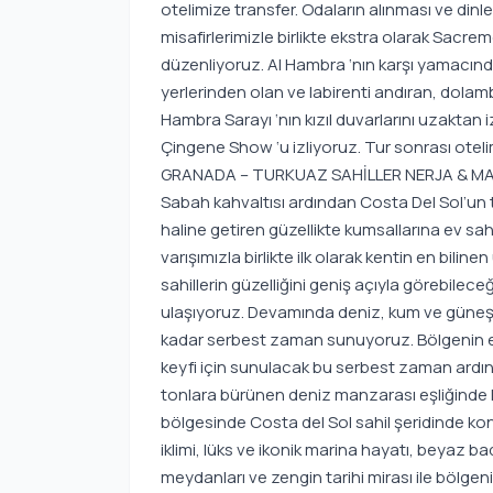
otelimize transfer. Odaların alınması ve d
misafirlerimizle birlikte ekstra olarak Sac
düzenliyoruz. Al Hambra ‘nın karşı yamacınd
yerlerinden olan ve labirenti andıran, dolamb
Hambra Sarayı ‘nın kızıl duvarlarını uzakta
Çingene Show ‘u izliyoruz. Tur sonrası ote
GRANADA – TURKUAZ SAHİLLER NERJA & MAR
Sabah kahvaltısı ardından Costa Del Sol’un 
haline getiren güzellikte kumsallarına ev sa
varışımızla birlikte ilk olarak kentin en bilin
sahillerin güzelliğini geniş açıyla görebile
ulaşıyoruz. Devamında deniz, kum ve güneşin
kadar serbest zaman sunuyoruz. Bölgenin en 
keyfi için sunulacak bu serbest zaman ardın
tonlara bürünen deniz manzarası eşliğinde M
bölgesinde Costa del Sol sahil şeridinde ko
iklimi, lüks ve ikonik marina hayatı, beyaz b
meydanları ve zengin tarihi mirası ile bölgen