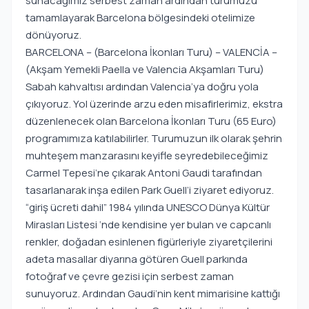
sunacağımız serbest zaman ardından turumuzu
tamamlayarak Barcelona bölgesindeki otelimize
dönüyoruz.
BARCELONA – (Barcelona İkonları Turu) – VALENCİA –
(Akşam Yemekli Paella ve Valencia Akşamları Turu)
Sabah kahvaltısı ardından Valencia’ya doğru yola
çıkıyoruz. Yol üzerinde arzu eden misafirlerimiz, ekstra
düzenlenecek olan Barcelona İkonları Turu (65 Euro)
programımıza katılabilirler. Turumuzun ilk olarak şehrin
muhteşem manzarasını keyifle seyredebileceğimiz
Carmel Tepesi’ne çıkarak Antoni Gaudi tarafından
tasarlanarak inşa edilen Park Guell’i ziyaret ediyoruz.
“giriş ücreti dahil” 1984 yılında UNESCO Dünya Kültür
Mirasları Listesi ‘nde kendisine yer bulan ve capcanlı
renkler, doğadan esinlenen figürleriyle ziyaretçilerini
adeta masallar diyarına götüren Guell parkında
fotoğraf ve çevre gezisi için serbest zaman
sunuyoruz. Ardından Gaudi’nin kent mimarisine kattığı