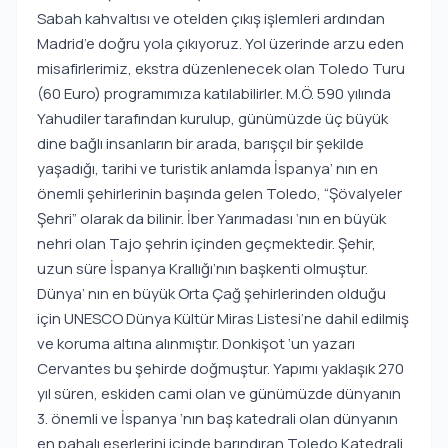
Sabah kahvaltısı ve otelden çıkış işlemleri ardından
Madrid’e doğru yola çıkıyoruz. Yol üzerinde arzu eden
misafirlerimiz, ekstra düzenlenecek olan Toledo Turu
(60 Euro) programımıza katılabilirler. M.Ö. 590 yılında
Yahudiler tarafından kurulup, günümüzde üç büyük
dine bağlı insanların bir arada, barışçıl bir şekilde
yaşadığı, tarihi ve turistik anlamda İspanya’ nın en
önemli şehirlerinin başında gelen Toledo, “Şövalyeler
Şehri” olarak da bilinir. İber Yarımadası ‘nın en büyük
nehri olan Tajo şehrin içinden geçmektedir. Şehir,
uzun süre İspanya Krallığı’nın başkenti olmuştur.
Dünya’ nın en büyük Orta Çağ şehirlerinden olduğu
için UNESCO Dünya Kültür Miras Listesi’ne dahil edilmiş
ve koruma altına alınmıştır. Donkişot ‘un yazarı
Cervantes bu şehirde doğmuştur. Yapımı yaklaşık 270
yıl süren, eskiden cami olan ve günümüzde dünyanın
3. önemli ve İspanya ‘nın baş katedrali olan dünyanın
en pahalı eserlerini içinde barındıran Toledo Katedrali,