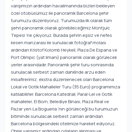
varışımızın ardından havalimanında bizleri bekleyen
özel otobüsümüz ile panoramik Barcelona şehir
turumuzu düzenliyoruz. Turumuzda ilk olarak tüm
şehri panoramik olarak görebileceğimiz Montjuic
Tepesi ‘ne çıkıyoruz. Burada şehrin eşsiz ve nefes
kesen manzarası ile sunulacak fotoğraf molası
ardından Kristof Kolomb Heykeli, Plaza De Espana ve
Port Olimpic (yat limanı) panoramik olarak görülecek
yerler arasındadır. Panoramik şehir turu sonrasında
sunulacak serbest zaman dahilinde arzu eden
misafirerimiz, ekstra düzenlenecek olan Barcelona
Lokal ve Gotik Mahalleler Turu (35 Euro) programımıza
katılabilirler. Barcelona Katedrali, Paral-Lel ve Gotik
mahalleler, El Born, Belediye Binası, Plaza Real ve
Pazar yeri-La Bogueria ‘nın görüleceği bu turumuzun
bitiminde sunulacak serbest zaman ardından
Barcelona bölgesindeki otelimize hareket ediyoruz.
Otele varışımız ardından odaların alınması ve