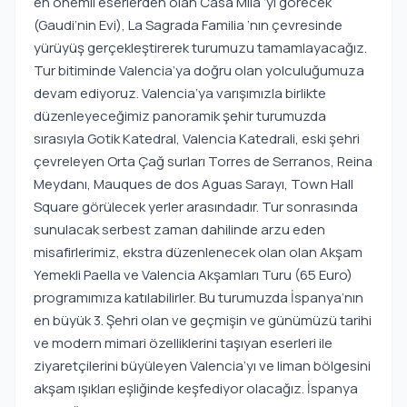
en önemli eserlerden olan Casa Mila ‘yı görecek
(Gaudi’nin Evi), La Sagrada Familia ‘nın çevresinde
yürüyüş gerçekleştirerek turumuzu tamamlayacağız.
Tur bitiminde Valencia’ya doğru olan yolculuğumuza
devam ediyoruz. Valencia’ya varışımızla birlikte
düzenleyeceğimiz panoramik şehir turumuzda
sırasıyla Gotik Katedral, Valencia Katedrali, eski şehri
çevreleyen Orta Çağ surları Torres de Serranos, Reina
Meydanı, Mauques de dos Aguas Sarayı, Town Hall
Square görülecek yerler arasındadır. Tur sonrasında
sunulacak serbest zaman dahilinde arzu eden
misafirlerimiz, ekstra düzenlenecek olan olan Akşam
Yemekli Paella ve Valencia Akşamları Turu (65 Euro)
programımıza katılabilirler. Bu turumuzda İspanya’nın
en büyük 3. Şehri olan ve geçmişin ve günümüzü tarihi
ve modern mimari özelliklerini taşıyan eserleri ile
ziyaretçilerini büyüleyen Valencia’yı ve liman bölgesini
akşam ışıkları eşliğinde keşfediyor olacağız. İspanya