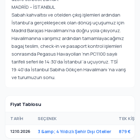
MADRİD – İSTANBUL
Sabah kahvaltısı ve otelden çıkış işlemleri ardından
İstanbul’a gerçekleşecek olan dönüş uçuşumuz için
Madrid Barajas Havalimanı’na doğru yola çıkıyoruz.
Havalimanına varışımız ardından tamamlayacağımız
bagaj teslim, check-in ve pasaport kontrol işlemleri
sonrasında Pegasus Havayolları ‘nın PC1100 sayılı
tarifeli seferi ile 14:30‘da İstanbul ‘a uçuyoruz. TSİ
19:40‘da İstanbul Sabiha Gökçen Havalimanı ‘na varış
ve turumuzun sonu.
Fiyat Tablosu
TARIH
SEÇENEK
TEK KIŞIL
12.10.2026
3 &amp; 4 Yıldızlı Şehir Dışı Oteller
879 €