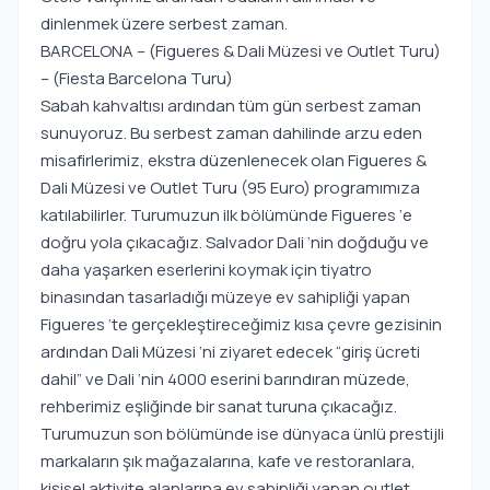
dinlenmek üzere serbest zaman.
BARCELONA – (Figueres & Dali Müzesi ve Outlet Turu)
– (Fiesta Barcelona Turu)
Sabah kahvaltısı ardından tüm gün serbest zaman
sunuyoruz. Bu serbest zaman dahilinde arzu eden
misafirlerimiz, ekstra düzenlenecek olan Figueres &
Dali Müzesi ve Outlet Turu (95 Euro) programımıza
katılabilirler. Turumuzun ilk bölümünde Figueres ‘e
doğru yola çıkacağız. Salvador Dali ‘nin doğduğu ve
daha yaşarken eserlerini koymak için tiyatro
binasından tasarladığı müzeye ev sahipliği yapan
Figueres ‘te gerçekleştireceğimiz kısa çevre gezisinin
ardından Dali Müzesi ‘ni ziyaret edecek “giriş ücreti
dahil” ve Dali ‘nin 4000 eserini barındıran müzede,
rehberimiz eşliğinde bir sanat turuna çıkacağız.
Turumuzun son bölümünde ise dünyaca ünlü prestijli
markaların şık mağazalarına, kafe ve restoranlara,
kişisel aktivite alanlarına ev sahipliği yapan outlet