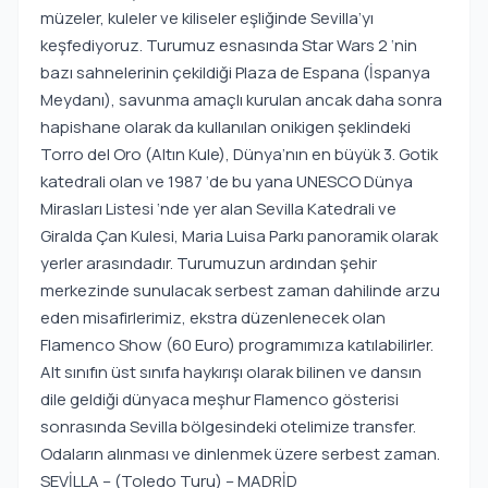
müzeler, kuleler ve kiliseler eşliğinde Sevilla’yı
keşfediyoruz. Turumuz esnasında Star Wars 2 ‘nin
bazı sahnelerinin çekildiği Plaza de Espana (İspanya
Meydanı), savunma amaçlı kurulan ancak daha sonra
hapishane olarak da kullanılan onikigen şeklindeki
Torro del Oro (Altın Kule), Dünya’nın en büyük 3. Gotik
katedrali olan ve 1987 ‘de bu yana UNESCO Dünya
Mirasları Listesi ‘nde yer alan Sevilla Katedrali ve
Giralda Çan Kulesi, Maria Luisa Parkı panoramik olarak
yerler arasındadır. Turumuzun ardından şehir
merkezinde sunulacak serbest zaman dahilinde arzu
eden misafirlerimiz, ekstra düzenlenecek olan
Flamenco Show (60 Euro) programımıza katılabilirler.
Alt sınıfın üst sınıfa haykırışı olarak bilinen ve dansın
dile geldiği dünyaca meşhur Flamenco gösterisi
sonrasında Sevilla bölgesindeki otelimize transfer.
Odaların alınması ve dinlenmek üzere serbest zaman.
SEVİLLA – (Toledo Turu) – MADRİD