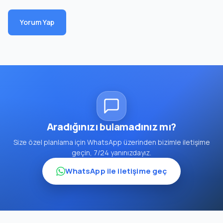
Yorum Yap
Aradığınızı bulamadınız mı?
Size özel planlama için WhatsApp üzerinden bizimle iletişime
geçin, 7/24 yanınızdayız.
WhatsApp ile iletişime geç