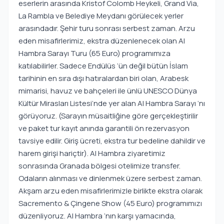
eserlerin arasında Kristof Colomb Heykeli, Grand Via,
La Rambla ve Belediye Meydanı görülecek yerler
arasındadır. Şehir turu sonrası serbest zaman. Arzu
eden misafirlerimiz, ekstra düzenlenecek olan Al
Hambra Sarayı Turu (65 Euro) programımıza
katılabilirler. Sadece Endülüs ‘ün değil bütün İslam
tarihinin en sıra dışı hatıralardan biri olan, Arabesk
mimarisi, havuz ve bahçeleri ile ünlü UNESCO Dünya
Kültür Mirasları Listesi’nde yer alan Al Hambra Sarayı ‘nı
görüyoruz. (Sarayın müsaitliğine göre gerçekleştirilir
ve paket tur kayıt anında garantili ön rezervasyon
tavsiye edilir. Giriş ücreti, ekstra tur bedeline dahildir ve
harem girişi hariçtir). Al Hambra ziyaretimiz
sonrasında Granada bölgesi otelimize transfer.
Odaların alınması ve dinlenmek üzere serbest zaman.
Akşam arzu eden misafirlerimizle birlikte ekstra olarak
Sacremento & Çingene Show (45 Euro) programımızı
düzenliyoruz. Al Hambra ‘nın karşı yamacında,