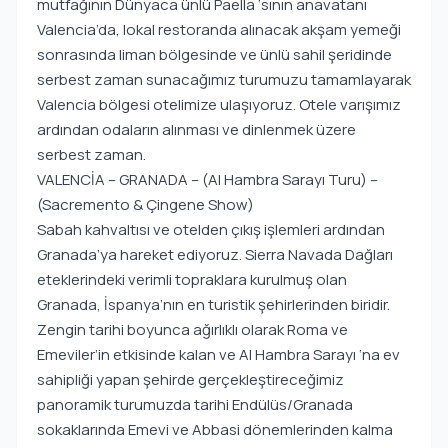
mutfağının Dünyaca ünlü Paella ‘sının anavatanı
Valencia’da, lokal restoranda alınacak akşam yemeği
sonrasında liman bölgesinde ve ünlü sahil şeridinde
serbest zaman sunacağımız turumuzu tamamlayarak
Valencia bölgesi otelimize ulaşıyoruz. Otele varışımız
ardından odaların alınması ve dinlenmek üzere
serbest zaman.
VALENCİA – GRANADA – (Al Hambra Sarayı Turu) –
(Sacremento & Çingene Show)
Sabah kahvaltısı ve otelden çıkış işlemleri ardından
Granada’ya hareket ediyoruz. Sierra Navada Dağları
eteklerindeki verimli topraklara kurulmuş olan
Granada, İspanya’nın en turistik şehirlerinden biridir.
Zengin tarihi boyunca ağırlıklı olarak Roma ve
Emeviler’in etkisinde kalan ve Al Hambra Sarayı ‘na ev
sahipliği yapan şehirde gerçekleştireceğimiz
panoramik turumuzda tarihi Endülüs/Granada
sokaklarında Emevi ve Abbasi dönemlerinden kalma