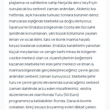
plajlarına ve sahillerine sahip Nerja’da denz keyfi için
sunulacak bu serbest zaman ardından, Akdeniz kıyı
hattında, açık havada turkuaz tonlara bürünen deniz
manzarası eşliğinde Marbella’ya doğru ilerliyoruz.
İspanya’nın Endülüs bölgesinde Costa del Sol sahil
şeridinde konumlanan, yılın büyük bölümüne yayılan
ılıman ve sıcak iklimi, lüks ve ikonik marina hayatı,
beyaz badanalı sokakları, Endülüs karakterini yansıtan
küçük meydanları ve zengin tarihi mirası ile bölgenin
cazibe merkezi olan ve ziyaretçilerinin beğenisini
kazanan Marbella’nın eski şehir merkezi ve liman &
marina bölgesinde gerçekleştireceğimiz çevre gezisi
ardından serbest zaman sunuyoruz. Marbella şehir
turu ve çevre gezisi devamında sunacağımız serbest
zaman dahilinde arzu eden misafirlerimiz, ekstra
düzenlenecek olan Ronda Turu (50 Euro)
programımıza katılabilirler. Ronda, Daracık kıvrımlı
sokakları, kireç beyazı boyanmış evleri dikkat çeken,