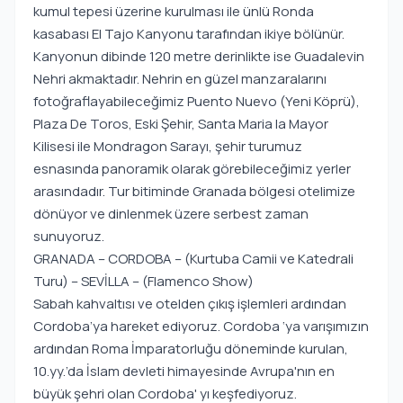
kumul tepesi üzerine kurulması ile ünlü Ronda
kasabası El Tajo Kanyonu tarafından ikiye bölünür.
Kanyonun dibinde 120 metre derinlikte ise Guadalevin
Nehri akmaktadır. Nehrin en güzel manzaralarını
fotoğraflayabileceğimiz Puento Nuevo (Yeni Köprü),
Plaza De Toros, Eski Şehir, Santa Maria la Mayor
Kilisesi ile Mondragon Sarayı, şehir turumuz
esnasında panoramik olarak görebileceğimiz yerler
arasındadır. Tur bitiminde Granada bölgesi otelimize
dönüyor ve dinlenmek üzere serbest zaman
sunuyoruz.
GRANADA – CORDOBA – (Kurtuba Camii ve Katedrali
Turu) – SEVİLLA – (Flamenco Show)
Sabah kahvaltısı ve otelden çıkış işlemleri ardından
Cordoba’ya hareket ediyoruz. Cordoba ‘ya varışımızın
ardından Roma İmparatorluğu döneminde kurulan,
10.yy.’da İslam devleti himayesinde Avrupa'nın en
büyük şehri olan Cordoba' yı keşfediyoruz.