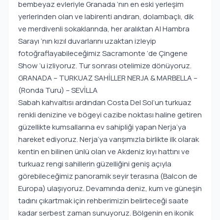
bembeyaz evleriyle Granada ‘nın en eski yerleşim
yerlerinden olan ve labirenti andıran, dolambaçlı, dik
ve merdivenli sokaklarında, her aralıktan Al Hambra
Sarayı ‘nın kızıl duvarlarını uzaktan izleyip
fotoğraflayabileceğimiz Sacramonte ‘de Çingene
Show ‘u izliyoruz. Tur sonrası otelimize dönüyoruz.
GRANADA – TURKUAZ SAHİLLER NERJA & MARBELLA –
(Ronda Turu) – SEVİLLA
Sabah kahvaltısı ardından Costa Del Sol’un turkuaz
renkli denizine ve bögeyi cazibe noktası haline getiren
güzellikte kumsallarına ev sahipliği yapan Nerja’ya
hareket ediyoruz. Nerja’ya varışımızla birlikte ilk olarak
kentin en bilinen ünlü olan ve Akdeniz kıyı hattını ve
turkuaz rengi sahillerin güzelliğini geniş açıyla
görebileceğimiz panoramik seyir terasına (Balcon de
Europa) ulaşıyoruz. Devamında deniz, kum ve güneşin
tadını çıkartmak için rehberimizin belirteceği saate
kadar serbest zaman sunuyoruz. Bölgenin en ikonik