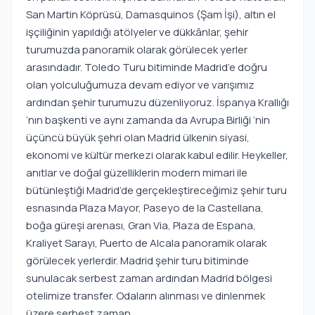
San Martin Köprüsü, Damasquinos (Şam İşi), altın el
işçiliğinin yapıldığı atölyeler ve dükkânlar, şehir
turumuzda panoramik olarak görülecek yerler
arasındadır. Toledo Turu bitiminde Madrid’e doğru
olan yolculuğumuza devam ediyor ve varışımız
ardından şehir turumuzu düzenliyoruz. İspanya Krallığı
‘nın başkenti ve aynı zamanda da Avrupa Birliği ‘nin
üçüncü büyük şehri olan Madrid ülkenin siyasi,
ekonomi ve kültür merkezi olarak kabul edilir. Heykeller,
anıtlar ve doğal güzelliklerin modern mimari ile
bütünleştiği Madrid’de gerçekleştireceğimiz şehir turu
esnasında Plaza Mayor, Paseyo de la Castellana,
boğa güreşi arenası, Gran Via, Plaza de Espana,
Kraliyet Sarayı, Puerto de Alcala panoramik olarak
görülecek yerlerdir. Madrid şehir turu bitiminde
sunulacak serbest zaman ardından Madrid bölgesi
otelimize transfer. Odaların alınması ve dinlenmek
üzere serbest zaman.