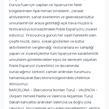
Dünya Fuarı için yapılan ve İspanya’nın farklı
bölgelerinden tipik mimari örneklerin, zanaat
atölyelerinin, sanat eserlerinin ve geleneksel kültür
unsurlarının bir araya getirildiği açık hava müzesi &
festival köyü konseptindeki Poble Espanyol’u ziyaret
ediyoruz. Yıl boyunca günün her saati hareketli olan,
çeşitli müzik, dans, sokak gösterileri ve kültür
aktivitelerinin sergilendiği, restoranlara ev sahipliği
yapan ve ziyaretçilerine tüm İspanya’nın karakteristik
unsurlarını görebilecekleri eşsiz bir deneyim yaşatan
Poble Espanyol ziyaretimiz ve devamında
sunacağımız serbest zaman ardından turumuzu
tamamlayarak Barcelona bölgesindeki otelimize
dönüyoruz.
BARCELONA – (Barcelona İkonları Turu) – VALENCİA –
(Akşam Yemekli Paella ve Valencia Akşamları Turu)
Sabah kahvaltısı ardından Valencia’ya doğru yola
çıkıyoruz. Yol üzerinde arzu eden misafirlerimiz, ekstra