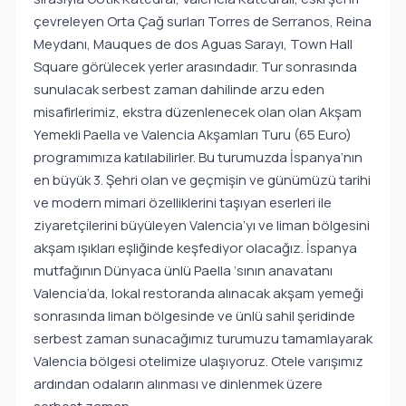
çevreleyen Orta Çağ surları Torres de Serranos, Reina
Meydanı, Mauques de dos Aguas Sarayı, Town Hall
Square görülecek yerler arasındadır. Tur sonrasında
sunulacak serbest zaman dahilinde arzu eden
misafirlerimiz, ekstra düzenlenecek olan olan Akşam
Yemekli Paella ve Valencia Akşamları Turu (65 Euro)
programımıza katılabilirler. Bu turumuzda İspanya’nın
en büyük 3. Şehri olan ve geçmişin ve günümüzü tarihi
ve modern mimari özelliklerini taşıyan eserleri ile
ziyaretçilerini büyüleyen Valencia’yı ve liman bölgesini
akşam ışıkları eşliğinde keşfediyor olacağız. İspanya
mutfağının Dünyaca ünlü Paella ‘sının anavatanı
Valencia’da, lokal restoranda alınacak akşam yemeği
sonrasında liman bölgesinde ve ünlü sahil şeridinde
serbest zaman sunacağımız turumuzu tamamlayarak
Valencia bölgesi otelimize ulaşıyoruz. Otele varışımız
ardından odaların alınması ve dinlenmek üzere