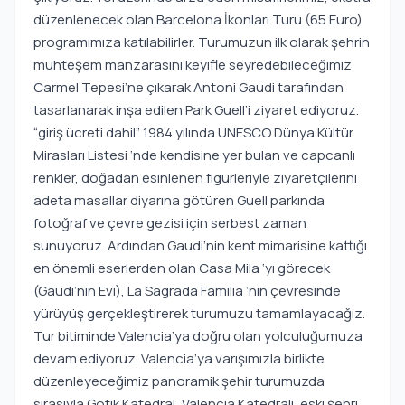
düzenlenecek olan Barcelona İkonları Turu (65 Euro)
programımıza katılabilirler. Turumuzun ilk olarak şehrin
muhteşem manzarasını keyifle seyredebileceğimiz
Carmel Tepesi’ne çıkarak Antoni Gaudi tarafından
tasarlanarak inşa edilen Park Guell’i ziyaret ediyoruz.
“giriş ücreti dahil” 1984 yılında UNESCO Dünya Kültür
Mirasları Listesi ‘nde kendisine yer bulan ve capcanlı
renkler, doğadan esinlenen figürleriyle ziyaretçilerini
adeta masallar diyarına götüren Guell parkında
fotoğraf ve çevre gezisi için serbest zaman
sunuyoruz. Ardından Gaudi’nin kent mimarisine kattığı
en önemli eserlerden olan Casa Mila ‘yı görecek
(Gaudi’nin Evi), La Sagrada Familia ‘nın çevresinde
yürüyüş gerçekleştirerek turumuzu tamamlayacağız.
Tur bitiminde Valencia’ya doğru olan yolculuğumuza
devam ediyoruz. Valencia’ya varışımızla birlikte
düzenleyeceğimiz panoramik şehir turumuzda
sırasıyla Gotik Katedral, Valencia Katedrali, eski şehri