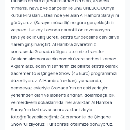
tarihinin en sıra dışı hatıralardan biri olan, Arabesk
mimarisi, havuz ve bahçeleri ile ünlü UNESCO Dünya
Kültür Mirasları Listesi’nde yer alan Al Hambra Sarayı ‘nı
görüyoruz. (Sarayın müsaitliğine göre gerçekleştirilir
ve paket tur kayıt anında garantili ön rezervasyon
tavsiye edilir. Giriş ücreti, ekstra tur bedeline dahildir ve
harem girişi hariçtir). Al Hambra ziyaretimiz
sonrasında Granada bölgesi otelimize transfer.
Odaların alınması ve dinlenmek üzere serbest zaman.
Akşam arzu eden misafirlerimizle birlikte ekstra olarak
Sacremento & Çingene Show (45 Euro) programımızı
düzenliyoruz. Al Hambra ‘nın karşı yamacında,
bembeyaz evleriyle Granada ‘nın en eski yerleşim
yerlerinden olan ve labirenti andıran, dolambaçlı, dik
ve merdivenli sokaklarında, her aralıktan Al Hambra
Sarayı ‘nın kızıl duvarlarını uzaktan izleyip
fotoğraflayabileceğimiz Sacramonte ‘de Çingene
Show ‘u izliyoruz. Tur sonrası otelimize dönüyoruz.