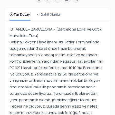
Tur Detayı
Dahil Olanlar
İSTANBUL – BARCELONA – (Barcelona Lokal ve Gotik
Mahalleler Turu)
Sabiha Gökçen Havalimanı Dış Hatlar Terminali’nde
uçuşumuzdan 3 saat önce hazır bulunarak
tamamlayacağınız bagaj teslim, bilet ve pasaport
kontrol işlemlerinin ardından Pegasus Havayolları ‘nın
PC1091 sayılı tarifeli seferi ile saat 10.10 ’da Barcelona
‘ya uçuyoruz. Yerel saat ile 12:50 ’de Barcelona ‘ya
varışımızın ardından havalimanında bizleri bekleyen
özel otobüsümüz ile panoramik Barcelona şehir
turumuzu düzenliyoruz. Turumuzda ilk olarak tüm
şehri panoramik olarak görebileceğimiz Montjuic
Tepesi ‘ne çıkıyoruz. Burada şehrin eşsiz ve nefes
kesen manzarası ile sunulacak fotoğraf molası