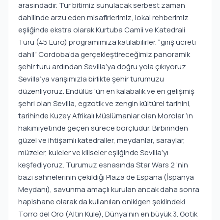
arasındadır. Tur bitimiz sunulacak serbest zaman
dahilinde arzu eden misafirlerimiz, lokal rehberimiz
eşliğinde ekstra olarak Kurtuba Camii ve Katedrali
Turu (45 Euro) programımıza katılabilirler. “giriş ücreti
dahil” Cordoba’da gerçekleştireceğimiz panoramik
şehir turu ardından Sevilla’ya doğru yola çıkıyoruz.
Sevilla’ya varışımızla birlikte şehir turumuzu
düzenliyoruz. Endülüs ‘ün en kalabalık ve en gelişmiş
şehri olan Sevilla, egzotik ve zengin kültürel tarihini,
tarihinde Kuzey Afrikalı Müslümanlar olan Morolar ‘ın
hakimiyetinde geçen sürece borçludur. Birbirinden
güzel ve ihtişamlı katedraller, meydanlar, saraylar,
müzeler, kuleler ve kiliseler eşliğinde Sevilla’yı
keşfediyoruz. Turumuz esnasında Star Wars 2 ‘nin
bazı sahnelerinin çekildiği Plaza de Espana (İspanya
Meydanı), savunma amaçlı kurulan ancak daha sonra
hapishane olarak da kullanılan onikigen şeklindeki
Torro del Oro (Altın Kule), Dünya’nın en büyük 3. Gotik