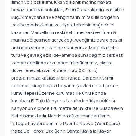
ılıman ve sıcak iklimi, lüks ve ikonik marina hayatı,
beyaz badanalı sokakları, Endülüs karakterini yansıtan
küçük meydanları ve zengin tarihi mirası ile bölgenin
cazibe merkezi olan ve ziyaretçilerinin beğenisini
kazanan Marbella’nın eski şehir merkezi ve liman &
marina bölgesinde gerçekleştireceğimiz çevre gezisi
ardından serbest zaman sunuyoruz. Marbella şehir
turu ve çevre gezisi devamında sunacağımız serbest
zaman dahilinde arzu eden misafirlerimiz, ekstra
düzenlenecek olan Ronda Turu (50 Euro)
programımıza katılabilirler. Ronda, Daracık kıvrımlı
sokakları, kireç beyazı boyanmış evleri dikkat çeken,
kumul tepesi üzerine kurulması ile ünlü Ronda
kasabası El Tajo Kanyonu tarafından ikiye bölünür.
Kanyonun dibinde 120 metre derinlikte ise Guadalevin
Nehri akmaktadır. Nehrin en güzel manzaralarını
fotoğraflayabileceğimiz Puento Nuevo (Yeni Köprü),
Plaza De Toros, Eski Şehir, Santa Maria la Mayor