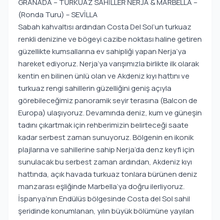
GRANADA – TURKUAZ SAHİLLER NERJA & MARBELLA –
(Ronda Turu) – SEVİLLA
Sabah kahvaltısı ardından Costa Del Sol’un turkuaz
renkli denizine ve bögeyi cazibe noktası haline getiren
güzellikte kumsallarına ev sahipliği yapan Nerja’ya
hareket ediyoruz. Nerja’ya varışımızla birlikte ilk olarak
kentin en bilinen ünlü olan ve Akdeniz kıyı hattını ve
turkuaz rengi sahillerin güzelliğini geniş açıyla
görebileceğimiz panoramik seyir terasına (Balcon de
Europa) ulaşıyoruz. Devamında deniz, kum ve güneşin
tadını çıkartmak için rehberimizin belirteceği saate
kadar serbest zaman sunuyoruz. Bölgenin en ikonik
plajlarına ve sahillerine sahip Nerja’da denz keyfi için
sunulacak bu serbest zaman ardından, Akdeniz kıyı
hattında, açık havada turkuaz tonlara bürünen deniz
manzarası eşliğinde Marbella’ya doğru ilerliyoruz.
İspanya’nın Endülüs bölgesinde Costa del Sol sahil
şeridinde konumlanan, yılın büyük bölümüne yayılan