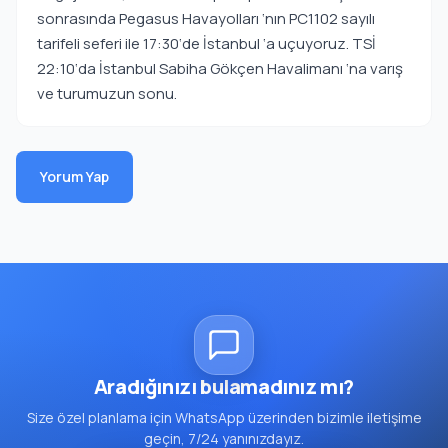
sonrasında Pegasus Havayolları ‘nın PC1102 sayılı
tarifeli seferi ile 17:30‘de İstanbul ‘a uçuyoruz. TSİ
22:10‘da İstanbul Sabiha Gökçen Havalimanı ‘na varış
ve turumuzun sonu.
Yorum Yap
Aradığınızı bulamadınız mı?
Size özel planlama için WhatsApp üzerinden bizimle iletişime
geçin, 7/24 yanınızdayız.