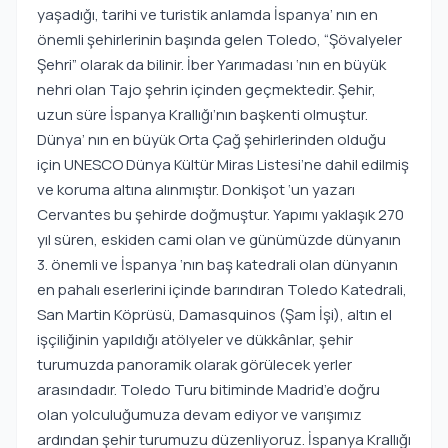
yaşadığı, tarihi ve turistik anlamda İspanya’ nın en
önemli şehirlerinin başında gelen Toledo, “Şövalyeler
Şehri” olarak da bilinir. İber Yarımadası ‘nın en büyük
nehri olan Tajo şehrin içinden geçmektedir. Şehir,
uzun süre İspanya Krallığı’nın başkenti olmuştur.
Dünya’ nın en büyük Orta Çağ şehirlerinden olduğu
için UNESCO Dünya Kültür Miras Listesi’ne dahil edilmiş
ve koruma altına alınmıştır. Donkişot ‘un yazarı
Cervantes bu şehirde doğmuştur. Yapımı yaklaşık 270
yıl süren, eskiden cami olan ve günümüzde dünyanın
3. önemli ve İspanya ‘nın baş katedrali olan dünyanın
en pahalı eserlerini içinde barındıran Toledo Katedrali,
San Martin Köprüsü, Damasquinos (Şam İşi), altın el
işçiliğinin yapıldığı atölyeler ve dükkânlar, şehir
turumuzda panoramik olarak görülecek yerler
arasındadır. Toledo Turu bitiminde Madrid’e doğru
olan yolculuğumuza devam ediyor ve varışımız
ardından şehir turumuzu düzenliyoruz. İspanya Krallığı