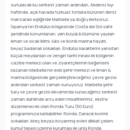
sunulacak bu serbest zaman ardından, Akdeniz kıyı
hattında, açık havada turkuaz tonlara bürünen deniz
manzarası eşliğinde Marbella’ya doğru ilerliyoruz.
İspanya’nın Endülüs bölgesinde Costa del Sol sahil
şeridinde konumlanan, yılın büyük bölümüne yayılan
ılıman ve sıcak iklimi, lüks ve ikonik marina hayatı,
beyaz badanalı sokakları, Endülüs karakterini yansıtan
küçük meydanları ve zengin tarihi mirası ile bölgenin
cazibe merkezi olan ve ziyaretçilerinin beğenisini
kazanan Marbella’nın eski şehir merkezi ve liman &
marina bölgesinde gerçekleştireceğimiz çevre gezisi
ardından serbest zaman sunuyoruz. Marbella şehir
turu ve çevre gezisi devamında sunacağımız serbest
zaman dahilinde arzu eden misafirlerimiz, ekstra
düzenlenecek olan Ronda Turu (50 Euro)
programımıza katılabilirler. Ronda, Daracık kıvrımlı
sokakları, kireç beyazı boyanmış evleri dikkat çeken,
kumul tepesi üzerine kurulması ile ünlü Ronda