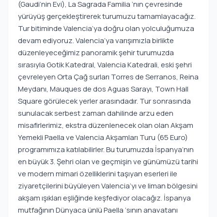
(Gaudi’nin Evi), La Sagrada Familia ‘nın çevresinde
yürüyüş gerçekleştirerek turumuzu tamamlayacağız.
Tur bitiminde Valencia’ya doğru olan yolculuğumuza
devam ediyoruz. Valencia’ya varışımızla birlikte
düzenleyeceğimiz panoramik şehir turumuzda
sırasıyla Gotik Katedral, Valencia Katedrali, eski şehri
çevreleyen Orta Çağ surları Torres de Serranos, Reina
Meydanı, Mauques de dos Aguas Sarayı, Town Hall
Square görülecek yerler arasındadır. Tur sonrasında
sunulacak serbest zaman dahilinde arzu eden
misafirlerimiz, ekstra düzenlenecek olan olan Akşam
Yemekli Paella ve Valencia Akşamları Turu (65 Euro)
programımıza katılabilirler. Bu turumuzda İspanya’nın
en büyük 3. Şehri olan ve geçmişin ve günümüzü tarihi
ve modern mimari özelliklerini taşıyan eserleri ile
ziyaretçilerini büyüleyen Valencia’yı ve liman bölgesini
akşam ışıkları eşliğinde keşfediyor olacağız. İspanya
mutfağının Dünyaca ünlü Paella ‘sının anavatanı