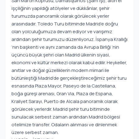
San Martin Köprüsü, Damasquinos (Şam İşi), altın el
işçiliğinin yapıldığı atölyeler ve dükkânlar, şehir
turumuzda panoramik olarak görülecek yerler
arasındadır. Toledo Turu bitiminde Madrid’e doğru
olan yolculuğumuza devam ediyor ve varışımız
ardından şehir turumuzu düzenliyoruz. İspanya Krallığı
‘nın başkenti ve aynı zamanda da Avrupa Birliği ‘nin
üçüncü büyük şehri olan Madrid ülkenin siyasi,
ekonomi ve kültür merkezi olarak kabul edilir. Heykeller,
anıtlar ve doğal güzelliklerin modern mimari ile
bütünleştiği Madrid’de gerçekleştireceğimiz şehir turu
esnasında Plaza Mayor, Paseyo de la Castellana,
boğa güreşi arenası, Gran Via, Plaza de Espana,
Kraliyet Sarayı, Puerto de Alcala panoramik olarak
görülecek yerlerdir. Madrid şehir turu bitiminde
sunulacak serbest zaman ardından Madrid bölgesi
otelimize transfer. Odaların alınması ve dinlenmek
üzere serbest zaman.