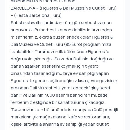
dinlenmek üzere serbest zaman.
BARCELONA – (Figueres & Dali Müzesi ve Outlet Turu)
– (Fiesta Barcelona Turu)
Sabah kahvaltısı ardından tüm gün serbest zaman
sunuyoruz. Bu serbest zaman dahilinde arzu eden
misafirlerimiz, ekstra düzenlenecek olan Figueres &
Dali Müzesi ve Outlet Turu (95 Euro) programımıza
katılabilirler. Turumuzun ilk bölümünde Figueres ‘e
doğru yola çıkacağız. Salvador Dali ‘nin doğduğu ve
daha yaşarken eserlerini koymak için tiyatro
binasından tasarladığı müzeye ev sahipliği yapan
Figueres ‘te gerçekleştireceğimiz kısa çevre gezisinin
ardından Dali Müzesi ‘ni ziyaret edecek “giriş ücreti
dahil” ve Dali ‘nin 4000 eserini barındıran müzede,
rehberimiz eşliğinde bir sanat turuna çıkacağız.
Turumuzun son bölümünde ise dünyaca ünlü prestijli
markaların şık mağazalarına, kafe ve restoranlara,
kişisel aktivite alanlarına ev sahipliği yapan outlet