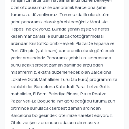
varışımızın ardından havalimanında bizleri bekleyen
özel otobüsümüz ile panoramik Barcelona şehir
turumuzu düzenliyoruz. Turumuzda ilk olarak tüm
şehri panoramik olarak görebileceğimiz Montjuic
Tepesi ‘ne çıkıyoruz. Burada şehrin eşsiz ve nefes
kesen manzarası ile sunulacak fotoğraf molası
ardından Kristof Kolomb Heykeli, Plaza De Espana ve
Port Olimpic (yat limanı) panoramik olarak görülecek
yerler arasındadır. Panoramik şehir turu sonrasında
sunulacak serbest zaman dahilinde arzu eden
misafirerimiz, ekstra düzenlenecek olan Barcelona
Lokal ve Gotik Mahalleler Turu (35 Euro) programımıza
katılabilirler. Barcelona Katedrali, Paral-Lel ve Gotik
mahalleler, El Born, Belediye Binası, Plaza Real ve
Pazar yeri-La Bogueria ‘nın görüleceği bu turumuzun
bitiminde sunulacak serbest zaman ardından
Barcelona bölgesindeki otelimize hareket ediyoruz.
Otele varışımız ardından odaların alınması ve