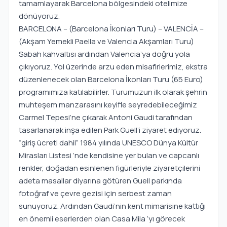
tamamlayarak Barcelona bölgesindeki otelimize
dönüyoruz.
BARCELONA – (Barcelona İkonları Turu) – VALENCİA –
(Akşam Yemekli Paella ve Valencia Akşamları Turu)
Sabah kahvaltısı ardından Valencia’ya doğru yola
çıkıyoruz. Yol üzerinde arzu eden misafirlerimiz, ekstra
düzenlenecek olan Barcelona İkonları Turu (65 Euro)
programımıza katılabilirler. Turumuzun ilk olarak şehrin
muhteşem manzarasını keyifle seyredebileceğimiz
Carmel Tepesi’ne çıkarak Antoni Gaudi tarafından
tasarlanarak inşa edilen Park Guell’i ziyaret ediyoruz.
“giriş ücreti dahil” 1984 yılında UNESCO Dünya Kültür
Mirasları Listesi ‘nde kendisine yer bulan ve capcanlı
renkler, doğadan esinlenen figürleriyle ziyaretçilerini
adeta masallar diyarına götüren Guell parkında
fotoğraf ve çevre gezisi için serbest zaman
sunuyoruz. Ardından Gaudi’nin kent mimarisine kattığı
en önemli eserlerden olan Casa Mila ‘yı görecek