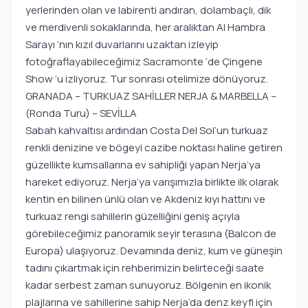
yerlerinden olan ve labirenti andıran, dolambaçlı, dik
ve merdivenli sokaklarında, her aralıktan Al Hambra
Sarayı ‘nın kızıl duvarlarını uzaktan izleyip
fotoğraflayabileceğimiz Sacramonte ‘de Çingene
Show ‘u izliyoruz. Tur sonrası otelimize dönüyoruz.
GRANADA – TURKUAZ SAHİLLER NERJA & MARBELLA –
(Ronda Turu) – SEVİLLA
Sabah kahvaltısı ardından Costa Del Sol’un turkuaz
renkli denizine ve bögeyi cazibe noktası haline getiren
güzellikte kumsallarına ev sahipliği yapan Nerja’ya
hareket ediyoruz. Nerja’ya varışımızla birlikte ilk olarak
kentin en bilinen ünlü olan ve Akdeniz kıyı hattını ve
turkuaz rengi sahillerin güzelliğini geniş açıyla
görebileceğimiz panoramik seyir terasına (Balcon de
Europa) ulaşıyoruz. Devamında deniz, kum ve güneşin
tadını çıkartmak için rehberimizin belirteceği saate
kadar serbest zaman sunuyoruz. Bölgenin en ikonik
plajlarına ve sahillerine sahip Nerja’da denz keyfi için