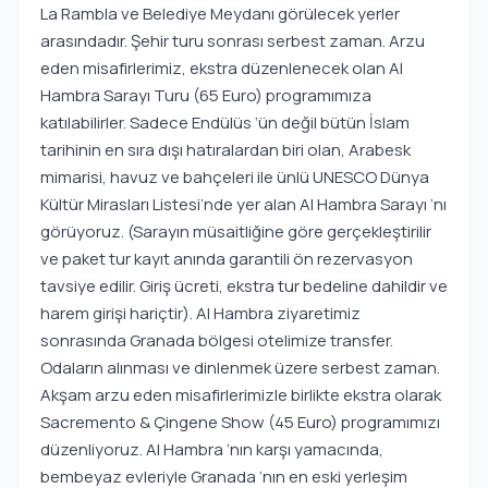
La Rambla ve Belediye Meydanı görülecek yerler
arasındadır. Şehir turu sonrası serbest zaman. Arzu
eden misafirlerimiz, ekstra düzenlenecek olan Al
Hambra Sarayı Turu (65 Euro) programımıza
katılabilirler. Sadece Endülüs ‘ün değil bütün İslam
tarihinin en sıra dışı hatıralardan biri olan, Arabesk
mimarisi, havuz ve bahçeleri ile ünlü UNESCO Dünya
Kültür Mirasları Listesi’nde yer alan Al Hambra Sarayı ‘nı
görüyoruz. (Sarayın müsaitliğine göre gerçekleştirilir
ve paket tur kayıt anında garantili ön rezervasyon
tavsiye edilir. Giriş ücreti, ekstra tur bedeline dahildir ve
harem girişi hariçtir). Al Hambra ziyaretimiz
sonrasında Granada bölgesi otelimize transfer.
Odaların alınması ve dinlenmek üzere serbest zaman.
Akşam arzu eden misafirlerimizle birlikte ekstra olarak
Sacremento & Çingene Show (45 Euro) programımızı
düzenliyoruz. Al Hambra ‘nın karşı yamacında,
bembeyaz evleriyle Granada ‘nın en eski yerleşim