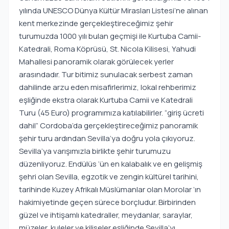
yılında UNESCO Dünya Kültür Mirasları Listesi’ne alınan
kent merkezinde gerçekleştireceğimiz şehir
turumuzda 1000 yılı bulan geçmişi ile Kurtuba Camii-
Katedrali, Roma Köprüsü, St. Nicola Kilisesi, Yahudi
Mahallesi panoramik olarak görülecek yerler
arasındadır. Tur bitimiz sunulacak serbest zaman
dahilinde arzu eden misafirlerimiz, lokal rehberimiz
eşliğinde ekstra olarak Kurtuba Camii ve Katedrali
Turu (45 Euro) programımıza katılabilirler. “giriş ücreti
dahil” Cordoba’da gerçekleştireceğimiz panoramik
şehir turu ardından Sevilla’ya doğru yola çıkıyoruz.
Sevilla’ya varışımızla birlikte şehir turumuzu
düzenliyoruz. Endülüs ‘ün en kalabalık ve en gelişmiş
şehri olan Sevilla, egzotik ve zengin kültürel tarihini,
tarihinde Kuzey Afrikalı Müslümanlar olan Morolar ‘ın
hakimiyetinde geçen sürece borçludur. Birbirinden
güzel ve ihtişamlı katedraller, meydanlar, saraylar,
müzeler, kuleler ve kiliseler eşliğinde Sevilla’yı