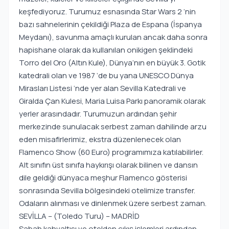
keşfediyoruz. Turumuz esnasında Star Wars 2 ‘nin
bazı sahnelerinin çekildiği Plaza de Espana (İspanya
Meydanı), savunma amaçlı kurulan ancak daha sonra
hapishane olarak da kullanılan onikigen şeklindeki
Torro del Oro (Altın Kule), Dünya’nın en büyük 3. Gotik
katedrali olan ve 1987 ‘de bu yana UNESCO Dünya
Mirasları Listesi ‘nde yer alan Sevilla Katedrali ve
Giralda Çan Kulesi, Maria Luisa Parkı panoramik olarak
yerler arasındadır. Turumuzun ardından şehir
merkezinde sunulacak serbest zaman dahilinde arzu
eden misafirlerimiz, ekstra düzenlenecek olan
Flamenco Show (60 Euro) programımıza katılabilirler.
Alt sınıfın üst sınıfa haykırışı olarak bilinen ve dansın
dile geldiği dünyaca meşhur Flamenco gösterisi
sonrasında Sevilla bölgesindeki otelimize transfer.
Odaların alınması ve dinlenmek üzere serbest zaman.
SEVİLLA – (Toledo Turu) – MADRİD
Sabah kahvaltısı ve otelden çıkış işlemleri ardından