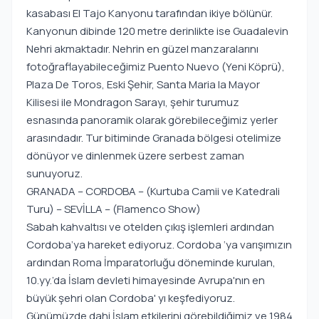
kasabası El Tajo Kanyonu tarafından ikiye bölünür.
Kanyonun dibinde 120 metre derinlikte ise Guadalevin
Nehri akmaktadır. Nehrin en güzel manzaralarını
fotoğraflayabileceğimiz Puento Nuevo (Yeni Köprü),
Plaza De Toros, Eski Şehir, Santa Maria la Mayor
Kilisesi ile Mondragon Sarayı, şehir turumuz
esnasında panoramik olarak görebileceğimiz yerler
arasındadır. Tur bitiminde Granada bölgesi otelimize
dönüyor ve dinlenmek üzere serbest zaman
sunuyoruz.
GRANADA – CORDOBA – (Kurtuba Camii ve Katedrali
Turu) – SEVİLLA – (Flamenco Show)
Sabah kahvaltısı ve otelden çıkış işlemleri ardından
Cordoba’ya hareket ediyoruz. Cordoba ‘ya varışımızın
ardından Roma İmparatorluğu döneminde kurulan,
10.yy.’da İslam devleti himayesinde Avrupa'nın en
büyük şehri olan Cordoba' yı keşfediyoruz.
Günümüzde dahi İslam etkilerini görebildiğimiz ve 1984