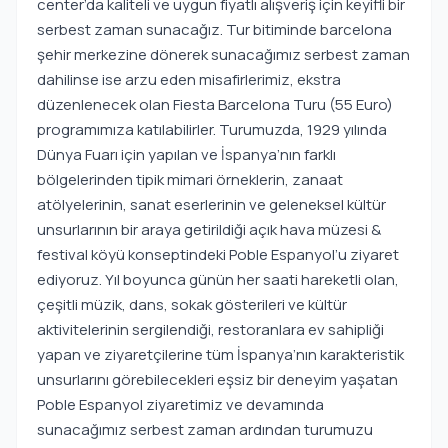
center’da kaliteli ve uygun fiyatlı alışveriş için keyifli bir
serbest zaman sunacağız. Tur bitiminde barcelona
şehir merkezine dönerek sunacağımız serbest zaman
dahilinse ise arzu eden misafirlerimiz, ekstra
düzenlenecek olan Fiesta Barcelona Turu (55 Euro)
programımıza katılabilirler. Turumuzda, 1929 yılında
Dünya Fuarı için yapılan ve İspanya’nın farklı
bölgelerinden tipik mimari örneklerin, zanaat
atölyelerinin, sanat eserlerinin ve geleneksel kültür
unsurlarının bir araya getirildiği açık hava müzesi &
festival köyü konseptindeki Poble Espanyol’u ziyaret
ediyoruz. Yıl boyunca günün her saati hareketli olan,
çeşitli müzik, dans, sokak gösterileri ve kültür
aktivitelerinin sergilendiği, restoranlara ev sahipliği
yapan ve ziyaretçilerine tüm İspanya’nın karakteristik
unsurlarını görebilecekleri eşsiz bir deneyim yaşatan
Poble Espanyol ziyaretimiz ve devamında
sunacağımız serbest zaman ardından turumuzu