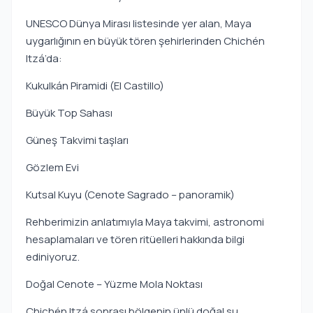
UNESCO Dünya Mirası listesinde yer alan, Maya
uygarlığının en büyük tören şehirlerinden Chichén
Itzá’da:
Kukulkán Piramidi (El Castillo)
Büyük Top Sahası
Güneş Takvimi taşları
Gözlem Evi
Kutsal Kuyu (Cenote Sagrado – panoramik)
Rehberimizin anlatımıyla Maya takvimi, astronomi
hesaplamaları ve tören ritüelleri hakkında bilgi
ediniyoruz.
Doğal Cenote – Yüzme Mola Noktası
Chichén Itzá sonrası bölgenin ünlü doğal su