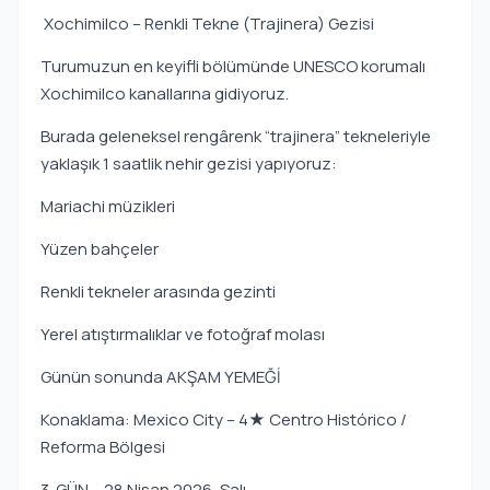
Xochimilco – Renkli Tekne (Trajinera) Gezisi
Turumuzun en keyifli bölümünde UNESCO korumalı
Xochimilco kanallarına gidiyoruz.
Burada geleneksel rengârenk “trajinera” tekneleriyle
yaklaşık 1 saatlik nehir gezisi yapıyoruz:
Mariachi müzikleri
Yüzen bahçeler
Renkli tekneler arasında gezinti
Yerel atıştırmalıklar ve fotoğraf molası
Günün sonunda AKŞAM YEMEĞİ
Konaklama: Mexico City – 4★ Centro Histórico /
Reforma Bölgesi
3. GÜN – 28 Nisan 2026, Salı