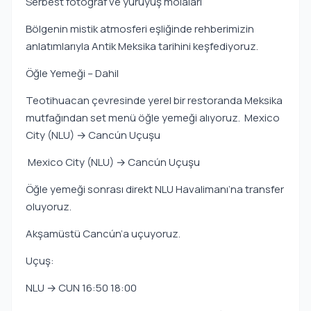
Serbest fotoğraf ve yürüyüş molaları
Bölgenin mistik atmosferi eşliğinde rehberimizin
anlatımlarıyla Antik Meksika tarihini keşfediyoruz.
Öğle Yemeği – Dahil
Teotihuacan çevresinde yerel bir restoranda Meksika
mutfağından set menü öğle yemeği alıyoruz. Mexico
City (NLU) → Cancún Uçuşu
Mexico City (NLU) → Cancún Uçuşu
Öğle yemeği sonrası direkt NLU Havalimanı’na transfer
oluyoruz.
Akşamüstü Cancún’a uçuyoruz.
Uçuş:
NLU → CUN 16:50 18:00