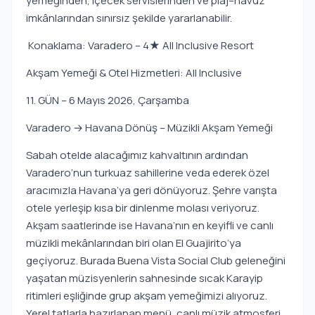
yemeğinden, içecek servislerinden ve plaj–havuz
imkânlarından sınırsız şekilde yararlanabilir.
Konaklama: Varadero – 4★ All Inclusive Resort
Akşam Yemeği & Otel Hizmetleri: All Inclusive
11. GÜN – 6 Mayıs 2026, Çarşamba
Varadero → Havana Dönüş – Müzikli Akşam Yemeği
Sabah otelde alacağımız kahvaltının ardından
Varadero’nun turkuaz sahillerine veda ederek özel
aracımızla Havana’ya geri dönüyoruz. Şehre varışta
otele yerleşip kısa bir dinlenme molası veriyoruz.
Akşam saatlerinde ise Havana’nın en keyifli ve canlı
müzikli mekânlarından biri olan El Guajirito’ya
geçiyoruz. Burada Buena Vista Social Club geleneğini
yaşatan müzisyenlerin sahnesinde sıcak Karayip
ritimleri eşliğinde grup akşam yemeğimizi alıyoruz.
Yerel tatlarla hazırlanan menü, canlı müzik atmosferi