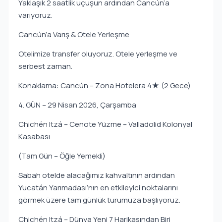
Yaklaşık 2 saatlik uçuşun ardından Cancún’a
varıyoruz.
Cancún’a Varış & Otele Yerleşme
Otelimize transfer oluyoruz. Otele yerleşme ve
serbest zaman.
Konaklama: Cancún – Zona Hotelera 4★ (2 Gece)
4. GÜN – 29 Nisan 2026, Çarşamba
Chichén Itzá – Cenote Yüzme – Valladolid Kolonyal
Kasabası
(Tam Gün – Öğle Yemekli)
Sabah otelde alacağımız kahvaltının ardından
Yucatán Yarımadası’nın en etkileyici noktalarını
görmek üzere tam günlük turumuza başlıyoruz.
Chichén Itzá – Dünya Yeni 7 Harikasından Biri