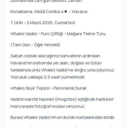
Sonrasında tüm gün serbest zaman.
Konaklama: Meliá Cohiba 4★ – Havana
7. GÜN – 2 Mayıs 2026, Cumartesi
Viñales Vadisi – Puro Çiftliği – Mağara Tekne Turu
(Tam Gün – Öğle Yemekli)
Sabah otelde alacağımız kahvaltının ardından
Havana'nın batısında yer alan, doğası ve tütün
tarlalarıyla ünlü Viñales Vadisi’ne doğru yola çıkıyoruz.
Yolculuk yaklaşık 2,5 saat sürmektedir.
Viñales Seyir Tepesi – Panoramik Durak
Vadinin karstik tepeleri (mogotes) eşliğinde harika bir
manzarada fotoğraf molası veriyoruz.
Burası Viñales Vadisi’nin en ikonik noktalarından biridir.