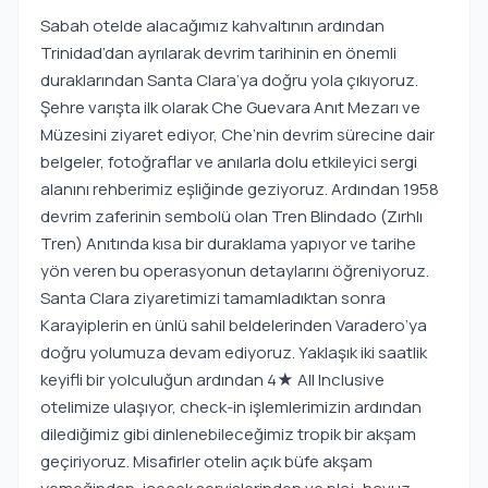
Sabah otelde alacağımız kahvaltının ardından
Trinidad’dan ayrılarak devrim tarihinin en önemli
duraklarından Santa Clara’ya doğru yola çıkıyoruz.
Şehre varışta ilk olarak Che Guevara Anıt Mezarı ve
Müzesini ziyaret ediyor, Che’nin devrim sürecine dair
belgeler, fotoğraflar ve anılarla dolu etkileyici sergi
alanını rehberimiz eşliğinde geziyoruz. Ardından 1958
devrim zaferinin sembolü olan Tren Blindado (Zırhlı
Tren) Anıtında kısa bir duraklama yapıyor ve tarihe
yön veren bu operasyonun detaylarını öğreniyoruz.
Santa Clara ziyaretimizi tamamladıktan sonra
Karayiplerin en ünlü sahil beldelerinden Varadero’ya
doğru yolumuza devam ediyoruz. Yaklaşık iki saatlik
keyifli bir yolculuğun ardından 4★ All Inclusive
otelimize ulaşıyor, check-in işlemlerimizin ardından
dilediğimiz gibi dinlenebileceğimiz tropik bir akşam
geçiriyoruz. Misafirler otelin açık büfe akşam