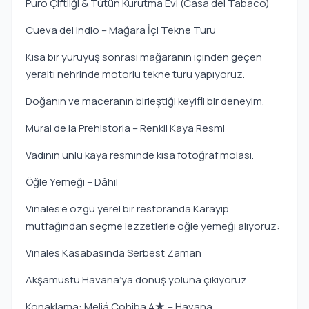
Puro Çiftliği & Tütün Kurutma Evi (Casa del Tabaco)
Cueva del Indio – Mağara İçi Tekne Turu
Kısa bir yürüyüş sonrası mağaranın içinden geçen
yeraltı nehrinde motorlu tekne turu yapıyoruz.
Doğanın ve maceranın birleştiği keyifli bir deneyim.
Mural de la Prehistoria – Renkli Kaya Resmi
Vadinin ünlü kaya resminde kısa fotoğraf molası.
Öğle Yemeği – Dâhil
Viñales’e özgü yerel bir restoranda Karayip
mutfağından seçme lezzetlerle öğle yemeği alıyoruz:
Viñales Kasabasında Serbest Zaman
Akşamüstü Havana’ya dönüş yoluna çıkıyoruz.
Konaklama: Meliá Cohiba 4★ – Havana