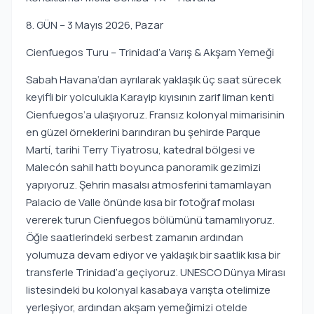
8. GÜN – 3 Mayıs 2026, Pazar
Cienfuegos Turu – Trinidad’a Varış & Akşam Yemeği
Sabah Havana’dan ayrılarak yaklaşık üç saat sürecek
keyifli bir yolculukla Karayip kıyısının zarif liman kenti
Cienfuegos’a ulaşıyoruz. Fransız kolonyal mimarisinin
en güzel örneklerini barındıran bu şehirde Parque
Martí, tarihi Terry Tiyatrosu, katedral bölgesi ve
Malecón sahil hattı boyunca panoramik gezimizi
yapıyoruz. Şehrin masalsı atmosferini tamamlayan
Palacio de Valle önünde kısa bir fotoğraf molası
vererek turun Cienfuegos bölümünü tamamlıyoruz.
Öğle saatlerindeki serbest zamanın ardından
yolumuza devam ediyor ve yaklaşık bir saatlik kısa bir
transferle Trinidad’a geçiyoruz. UNESCO Dünya Mirası
listesindeki bu kolonyal kasabaya varışta otelimize
yerleşiyor, ardından akşam yemeğimizi otelde