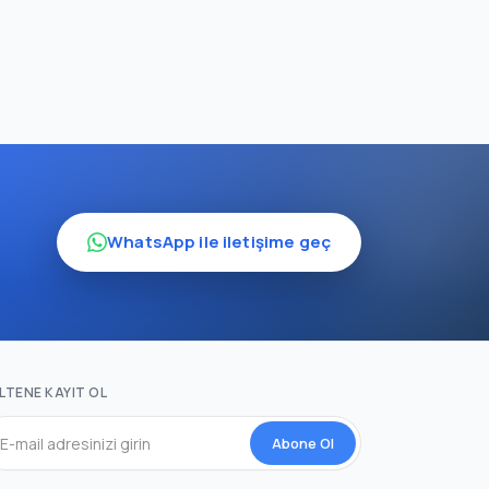
WhatsApp ile iletişime geç
LTENE KAYIT OL
Abone Ol