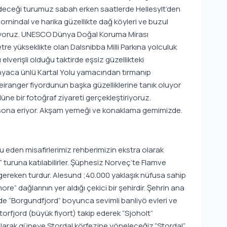
 edeceği turumuz sabah erken saatlerde Hellesylt’den
ornindal ve harika güzellikte dağ köyleri ve buzul
aşıyoruz. UNESCO Dünya Doğal Koruma Mirası
re yükseklikte olan Dalsnibba Milli Parkına yolculuk
elverişli olduğu taktirde eşsiz güzellikteki
nyaca ünlü Kartal Yolu yamacından tırmanıp
ranger fiyordunun başka güzelliklerine tanık oluyor
üne bir fotoğraf ziyareti gerçekleştiriyoruz.
 sona eriyor. Akşam yemeği ve konaklama gemimizde.
 eden misafirlerimiz rehberimizin ekstra olarak
turuna katılabilirler. Şüphesiz Norveç’te Flamve
i gereken turdur. Alesund ;40.000 yaklaşık nüfusa sahip
” dağlarının yer aldığı çekici bir şehirdir. Şehrin ana
zde “Borgundfjord“ boyunca sevimli banliyö evleri ve
orfjord (büyük fiyort) takip ederek “Sjoholt”
olarak güneye Stordal körfezine yöneleceğiz.”Stordal”