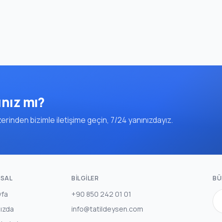
ınız mı?
rinden bizimle iletişime geçin, 7/24 yanınızdayız.
SAL
BILGILER
BÜ
yfa
+90 850 242 01 01
ızda
info@tatildeysen.com