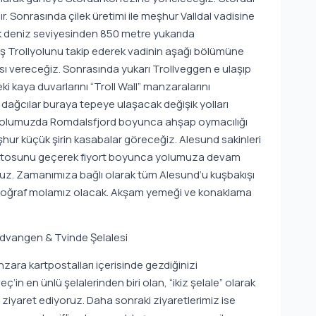
r. Sonrasında çilek üretimi ile meşhur Valldal vadisine
ek deniz seviyesinden 850 metre yukarıda
mış Trollyolunu takip ederek vadinin aşağı bölümüne
sı vereceğiz. Sonrasında yukarı Trollveggen e ulaşıp
 kaya duvarlarını “Troll Wall” manzaralarını
dağcılar buraya tepeye ulaşacak değişik yolları
ş yolumuzda Romdalsfjord boyunca ahşap oymacılığı
hur küçük şirin kasabalar göreceğiz. Alesund sakinleri
platosunu geçerek fiyort boyunca yolumuza devam
uz. Zamanımıza bağlı olarak tüm Alesund’u kuşbakışı
otoğraf molamız olacak. Akşam yemeği ve konaklama
udvangen & Tvinde Şelalesi
ara kartpostalları içerisinde gezdiğinizi
in en ünlü şelalerinden biri olan, “ikiz şelale” olarak
ziyaret ediyoruz. Daha sonraki ziyaretlerimiz ise