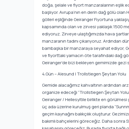
doğa, şelale ve fiyort manzaralarının eşlik
başlıyor. Avrupa’nın en derin dağ gölü olan H
gölleri eşliğinde Geiranger Fiyortuna yakl
kapsamında olan ve zirvesi yaklaşık 1500 met
ediyoruz. Zirveye ulaştığımızda hava şartları 
manzaranın tadını çıkarıyoruz. Ardından dü
bambaşka bir manzaraya seyahat ediyor, Gei
ve fiyorttaki yamacın öte tarafındaki dağ göl
Geiranger’de bizi bekleyen gemimizde gezi
4.Gün – Alesund | Trollstiegen Şeytan Yolu
Gemide alacağımız kahvaltının ardından arzu
organize edeceği “Trollstiegen Şeytan Yolu” 
Geiranger / Hellesyltile birlikte en görülmes
üç ada üzerine kurulmuş geri planda “Sunnmore
geçim kaynağını balıkçılık oluşturur. Gezimi
bakımlı bahçelerini göreceğiz. Daha sonra St
kasabasını göreceğiz. Burada fiyorta bağlı 