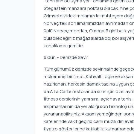
“tanrıların buluşma yeri” anlamına gelen Gu
Stegastein manzara noktası olacak. Yine çok
Grimsetelvi’deki molamızda muhteşem doğay
Norveç’teki son limanımızdan ayrılmadan önce
ünlü Norveç montları, Omega-3 gibi balık yağla
bulabileceğiniz mağazalarda bol bol alışver
konaklama gemide.
6.Gün – Denizde Seyir
Tüm günümüz denizde seyir halinde geçecek
mükemmel bir fırsat. Kahvaltı, öğle ve akşam
hazırlanan, herkesin damak tadına uygun çeş
da A La Carte restoranda sizin için özel ayrıl
fitness derslerinin yanı sıra, açık hava teni
ekipmanlarının da yer aldığı son teknoloji
yararlanabilirsiniz. Akşam yemeğinden sonra 
kafelerinde vakit geçirip canlı müzik dinleyeb
tiyatro gösterilerine katılabilir, kumarhane