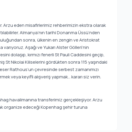
. Arzu eden misafirlerimiz rehberimizin ekstra olarak
ılabilirler. Almanya’nın tarihi Donanma Üssü’nden
culuğundan sonra, ülkenin en zengin ve Aristokrat
 varıyoruz. Aşağı ve Yukarı Alster Gölleri’nin
ini dolaşıp, kırmızı fenerli St Pauli Caddesini geçip,
ş St Nikolai Kiliselerini gördükten sonra 115 yaşındaki
eser Rathous’un çevresinde serbest zamanımızı
rmek veya keyifli alışveriş yapmak… kararı siz verin.
nhag havalimanına transferimiz gerçekleşiyor. Arzu
arak organize edeceği Kopenhag şehir turuna