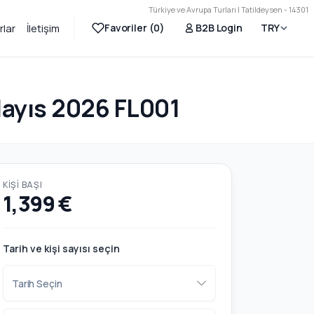
Türkiye ve Avrupa Turları | Tatildeysen - 14301
Favoriler (
0
)
B2B Login
TRY
rlar
İletişim
 Mayıs 2026 FL001
KIŞI BAŞI
1,399 €
Tarih ve kişi sayısı seçin