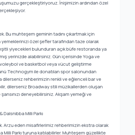
umuzu gerçekleştiriyoruz. İnişimizin ardından özel
erçekleşiyor.
. Bu muhteşem geminin tadını çıkartmak için
 yemeklerinizi özel şefler tarafından taze olarak
itli yiyecekleri bulunduran açık büfe restoranda ya
mış yerinizde alabilirsiniz. Gün içerisinde Yoga ve
s, voleybol ve basketbol veya vücut geliştirme
 ürünü Technogym ile donatılan spor salonundan
dilerseniz rehberimizin renkli ve eğlenceli bar ve
ilir, dilerseniz Broadway stili müzikallerden oluşan
de şansınızı deneyebilirsiniz. Akşam yemeği ve
 Dalsnibba Milli Parkı
ik. Arzu eden misafirlerimiz rehberimizin ekstra olarak
illi Parkı turuna katılabilirler. Muhteşem güzellikte