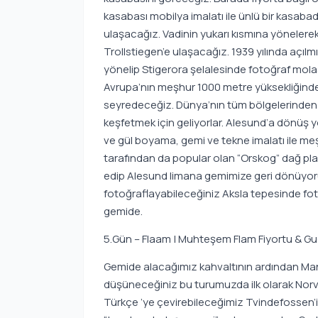
kasabası mobilya imalatı ile ünlü bir kasabadı
ulaşacağız. Vadinin yukarı kısmına yöneler
Trollstiegen’e ulaşacağız. 1939 yılında açıl
yönelip Stigerora şelalesinde fotoğraf mola
Avrupa’nın meşhur 1000 metre yüksekliğindeki
seyredeceğiz. Dünya’nın tüm bölgelerinden 
keşfetmek için geliyorlar. Alesund’a dönü
ve gül boyama, gemi ve tekne imalatı ile meş
tarafından da popular olan “Orskog” dağ 
edip Alesund limana gemimize geri dönüyor
fotoğraflayabileceğiniz Aksla tepesinde f
gemide.
5.Gün – Flaam | Muhteşem Flam Fiyortu & G
Gemide alacağımız kahvaltının ardından Manz
düşüneceğiniz bu turumuzda ilk olarak Norveç’
Türkçe ’ye çevirebileceğimiz Tvindefossen’i 