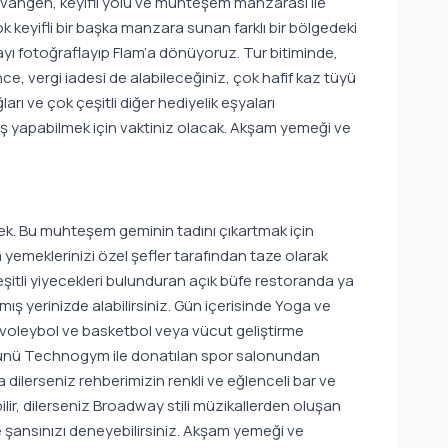
dvangen, keyifli yolu ve muhteşem manzarası ile
 keyifli bir başka manzara sunan farklı bir bölgedeki
ı fotoğraflayıp Flam’a dönüyoruz. Tur bitiminde,
, vergi iadesi de alabileceğiniz, çok hafif kaz tüyü
rı ve çok çeşitli diğer hediyelik eşyaları
iş yapabilmek için vaktiniz olacak. Akşam yemeği ve
. Bu muhteşem geminin tadını çıkartmak için
 yemeklerinizi özel şefler tarafından taze olarak
itli yiyecekleri bulunduran açık büfe restoranda ya
mış yerinizde alabilirsiniz. Gün içerisinde Yoga ve
s, voleybol ve basketbol veya vücut geliştirme
 ürünü Technogym ile donatılan spor salonundan
dilerseniz rehberimizin renkli ve eğlenceli bar ve
ilir, dilerseniz Broadway stili müzikallerden oluşan
de şansınızı deneyebilirsiniz. Akşam yemeği ve