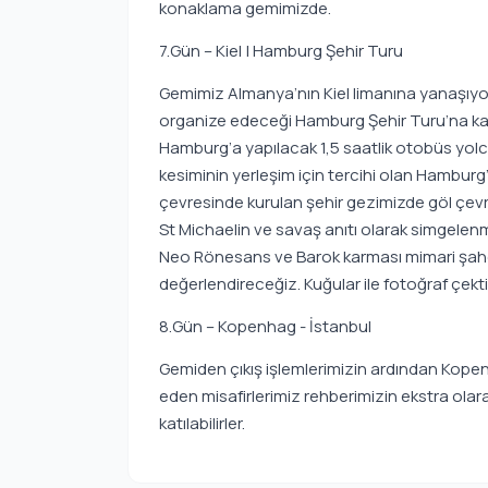
konaklama gemimizde.
7.Gün – Kiel | Hamburg Şehir Turu
Gemimiz Almanya’nın Kiel limanına yanaşıyor
organize edeceği Hamburg Şehir Turu’na kat
Hamburg’a yapılacak 1,5 saatlik otobüs yol
kesiminin yerleşim için tercihi olan Hamburg’a
çevresinde kurulan şehir gezimizde göl çevres
St Michaelin ve savaş anıtı olarak simgelenmi
Neo Rönesans ve Barok karması mimari şah
değerlendireceğiz. Kuğular ile fotoğraf çekti
8.Gün – Kopenhag - İstanbul
Gemiden çıkış işlemlerimizin ardından Kope
eden misafirlerimiz rehberimizin ekstra ol
katılabilirler.