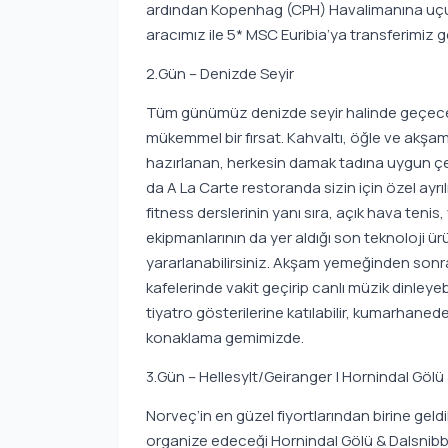
ardından Kopenhag (CPH) Havalimanına uçuş
aracımız ile 5* MSC Euribia’ya transferimiz g
2.Gün – Denizde Seyir
Tüm günümüz denizde seyir halinde geçecek
mükemmel bir fırsat. Kahvaltı, öğle ve akşam
hazırlanan, herkesin damak tadına uygun çeş
da A La Carte restoranda sizin için özel ayrıl
fitness derslerinin yanı sıra, açık hava teni
ekipmanlarının da yer aldığı son teknoloji
yararlanabilirsiniz. Akşam yemeğinden sonra 
kafelerinde vakit geçirip canlı müzik dinleyeb
tiyatro gösterilerine katılabilir, kumarhane
konaklama gemimizde.
3.Gün – Hellesylt/Geiranger | Hornindal Gölü &
Norveç’in en güzel fiyortlarından birine geld
organize edeceği Hornindal Gölü & Dalsnibba M