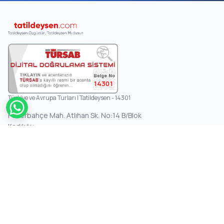
14301
Türkiye ve Avrupa Turları | Tatildeysen - 14301
Fenerbahçe Mah. Atlıhan Sk. No:14 B/Blok
Kadıköy
KURUMSAL
Anasayfa
Hakkımızda
Hizmetlerimiz
İletişim