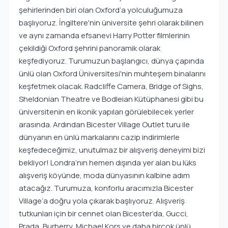
şehirlerinden biri olan Oxford’a yolculuğumuza
başlıyoruz. İngiltere'nin üniversite şehri olarak bilinen
ve aynı zamanda efsanevi Harry Potter filmlerinin
çekildiği Oxford şehrini panoramik olarak
keşfediyoruz. Turumuzun başlangıcı, dünya çapında
ünlü olan Oxford Üniversitesi'nin muhteşem binalarını
keşfetmek olacak. Radcliffe Camera, Bridge of Sighs,
Sheldonian Theatre ve Bodleian Kütüphanesi gibi bu
üniversitenin en ikonik yapıları görülebilecek yerler
arasında. Ardından Bicester Village Outlet turu ile
dünyanın en ünlü markalarını cazip indirimlerle
keşfedeceğimiz, unutulmaz bir alışveriş deneyimi bizi
bekliyor! Londra’nın hemen dışında yer alan bu lüks
alışveriş köyünde, moda dünyasının kalbine adım
atacağız. Turumuza, konforlu aracımızla Bicester
Village’a doğru yola çıkarak başlıyoruz. Alışveriş
tutkunları için bir cennet olan Bicester’da, Gucci,
Prada, Burberry, Michael Kors ve daha birçok ünlü