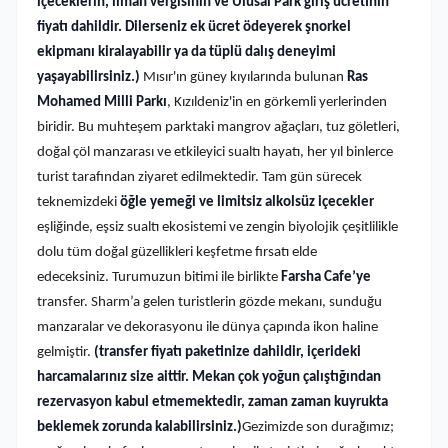
içeceklerin, liman vergisinin ve Ulusal Park giriş ücretinin
fiyatı dahildir. Dilerseniz ek ücret ödeyerek şnorkel
ekipmanı kiralayabilir ya da tüplü dalış deneyimi
yaşayabilirsiniz.)
Mısır'ın güney kıyılarında bulunan
Ras
Mohamed Milli Parkı
, Kızıldeniz'in en görkemli yerlerinden
biridir. Bu muhteşem parktaki mangrov ağaçları, tuz göletleri,
doğal çöl manzarası ve etkileyici sualtı hayatı, her yıl binlerce
turist tarafından ziyaret edilmektedir. Tam gün sürecek
teknemizdeki
öğle yemeği ve limitsiz alkolsüz içecekler
eşliğinde, eşsiz sualtı ekosistemi ve zengin biyolojik çeşitlilikle
dolu tüm doğal güzellikleri keşfetme fırsatı elde
edeceksiniz.
Turumuzun bitimi ile birlikte
Farsha Cafe’ye
transfer. Sharm’a gelen turistlerin gözde mekanı, sunduğu
manzaralar ve dekorasyonu ile dünya çapında ikon haline
gelmiştir.
(transfer fiyatı paketinize dahildir, içerideki
harcamalarınız size aittir. Mekan çok yoğun çalıştığından
rezervasyon kabul etmemektedir, zaman zaman kuyrukta
beklemek zorunda kalabilirsiniz.)
Gezimizde son durağımız;