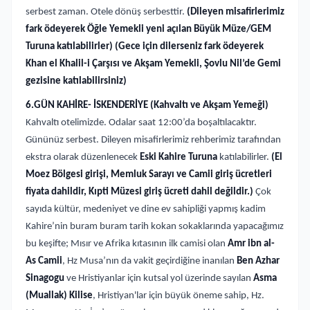
serbest zaman. Otele dönüş serbesttir.
(Dileyen misafirlerimiz
fark ödeyerek Öğle Yemekli yeni açılan Büyük Müze/GEM
Turuna katılabilirler)
(Gece için dilerseniz fark ödeyerek
Khan el Khalil-i Çarşısı ve Akşam Yemekli, Şovlu Nil’de Gemi
gezisine katılabilirsiniz)
6.GÜN KAHİRE- İSKENDERİYE (Kahvaltı ve Akşam Yemeği)
Kahvaltı otelimizde. Odalar saat 12:00’da boşaltılacaktır.
Gününüz serbest. Dileyen misafirlerimiz rehberimiz tarafından
ekstra olarak düzenlenecek
Eski Kahire Turuna
katılabilirler.
(El
Moez Bölgesi girişi, Memluk Sarayı ve Camii giriş ücretleri
fiyata dahildir, Kıpti Müzesi giriş ücreti dahil değildir.)
Çok
sayıda kültür, medeniyet ve dine ev sahipliği yapmış kadim
Kahire’nin buram buram tarih kokan sokaklarında yapacağımız
bu keşifte;
Mısır ve Afrika kıtasının ilk camisi olan
Amr ibn al-
As Camii
, Hz Musa’nın da vakit geçirdiğine inanılan
Ben Azhar
Sinagogu
ve Hristiyanlar için kutsal yol üzerinde sayılan
Asma
(Muallak) Kilise
, Hristiyan'lar için büyük öneme sahip, Hz.