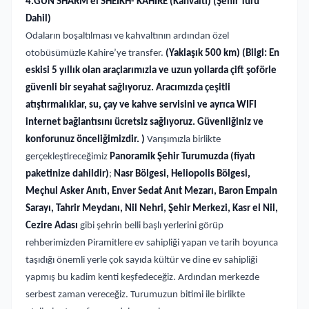
4.GÜN SHARM el SHEİKH- KAHİRE (Kahvaltı) (Şehir Turu
Dahil)
Odaların boşaltılması ve kahvaltının ardından özel
otobüsümüzle Kahire’ye transfer.
(Yaklaşık 500 km)
(Bilgi: En
eskisi 5 yıllık olan araçlarımızla ve uzun yollarda çift şoförle
güvenli bir seyahat sağlıyoruz. Aracımızda çeşitli
atıştırmalıklar, su, çay ve kahve servisini ve ayrıca WIFI
internet bağlantısını ücretsiz sağlıyoruz. Güvenliğiniz ve
konforunuz önceliğimizdir. )
Varışımızla birlikte
gerçekleştireceğimiz
Panoramik Şehir Turumuzda
(fiyatı
paketinize dahildir)
;
Nasr Bölgesi, Heliopolis Bölgesi,
Meçhul Asker Anıtı, Enver Sedat Anıt Mezarı, Baron Empain
Sarayı, Tahrir Meydanı, Nil Nehri, Şehir Merkezi, Kasr el Nil,
Cezire Adası
gibi şehrin belli başlı yerlerini görüp
rehberimizden Piramitlere ev sahipliği yapan ve tarih boyunca
taşıdığı önemli yerle çok sayıda kültür ve dine ev sahipliği
yapmış bu kadim kenti keşfedeceğiz. Ardından merkezde
serbest zaman vereceğiz. Turumuzun bitimi ile birlikte