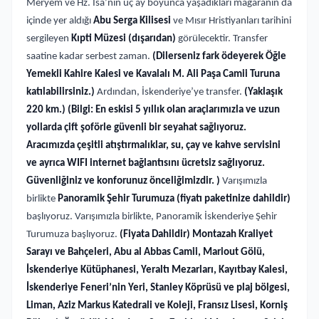
Meryem ve Hz. İsa’nın üç ay boyunca yaşadıkları mağaranın da
içinde yer aldığı
Abu Serga Kilisesi
ve Mısır Hristiyanları tarihini
sergileyen
Kıpti Müzesi
(dışarıdan)
görülecektir. Transfer
saatine kadar serbest zaman.
(Dilerseniz fark ödeyerek Öğle
Yemekli Kahire Kalesi ve Kavalalı M. Ali Paşa Camii Turuna
katılabilirsiniz.)
Ardından, İskenderiye’ye transfer.
(Yaklaşık
220 km.)
(Bilgi: En eskisi 5 yıllık olan araçlarımızla ve uzun
yollarda çift şoförle güvenli bir seyahat sağlıyoruz.
Aracımızda çeşitli atıştırmalıklar, su, çay ve kahve servisini
ve ayrıca WIFI internet bağlantısını ücretsiz sağlıyoruz.
Güvenliğiniz ve konforunuz önceliğimizdir. )
Varışımızla
birlikte
Panoramik Şehir Turumuza
(fiyatı paketinize dahildir)
başlıyoruz. Varışımızla birlikte, Panoramik İskenderiye Şehir
Turumuza başlıyoruz.
(Fiyata Dahildir) Montazah Kraliyet
Sarayı ve Bahçeleri, Abu al Abbas Camii, Mariout Gölü,
İskenderiye Kütüphanesi, Yeraltı Mezarları, Kayıtbay Kalesi,
İskenderiye Feneri’nin Yeri, Stanley Köprüsü ve plaj bölgesi,
Liman, Aziz Markus Katedrali ve Koleji, Fransız Lisesi, Korniş