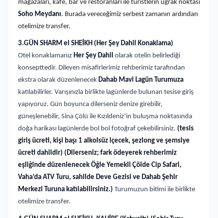
mağazaları, kafe, bar ve restoranları ile turistlerin uğrak noktası
Soho Meydanı
. Burada vereceğimiz serbest zamanın ardından
otelimize transfer.
3.GÜN SHARM el SHEİKH (Her Şey Dahil Konaklama)
Otel konaklamanız
Her Şey Dahil
olarak otelin belirlediği
konsepttedir. Dileyen misafirlerimiz rehberimiz tarafından
ekstra olarak düzenlenecek
Dahab Mavi Lagün Turumuza
katılabilirler. Varışınızla birlikte lagünlerde bulunan tesise giriş
yapıyoruz. Gün boyunca dilerseniz denize girebilir,
güneşlenebilir, Sina Çölü ile Kızıldeniz’in buluşma noktasında
doğa harikası lagünlerde bol bol fotoğraf çekebilirsiniz.
(tesis
giriş ücreti, kişi başı 1 alkolsüz içecek, şezlong ve şemsiye
ücreti dahildir)
(Dilerseniz; fark ödeyerek rehberimiz
eşliğinde düzenlenecek Öğle Yemekli Çölde Cip Safari,
Vaha’da ATV Turu, sahilde Deve Gezisi ve Dahab Şehir
Merkezi Turuna katılabilirsiniz.)
Turumuzun bitimi ile birlikte
otelimize transfer.