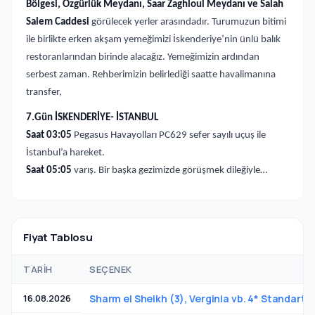
Bölgesi, Özgürlük Meydanı, Saar Zaghloul Meydanı ve Salah
Salem Caddesi
görülecek yerler arasındadır. Turumuzun bitimi
ile birlikte erken akşam yemeğimizi İskenderiye’nin ünlü balık
restoranlarından birinde alacağız. Yemeğimizin ardından
serbest zaman. Rehberimizin belirlediği saatte havalimanına
transfer,
7.Gün İSKENDERİYE- İSTANBUL
Saat 03:05
Pegasus Havayolları PC629 sefer sayılı uçuş ile
İstanbul’a hareket.
Saat 05:05
varış. Bir başka gezimizde görüşmek dileğiyle…
Fiyat Tablosu
TARIH
SEÇENEK
16.08.2026
Sharm el Sheikh (3), Verginia vb. 4* Standart 