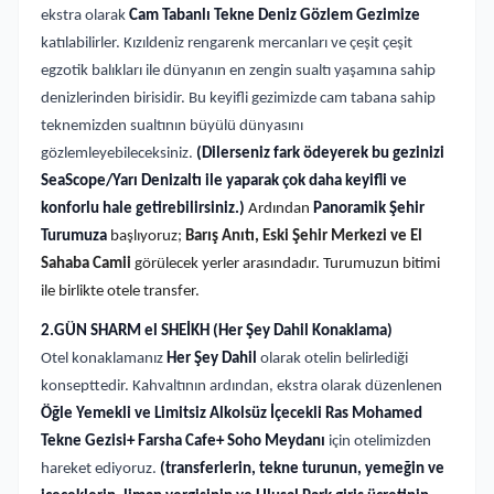
ekstra olarak
Cam Tabanlı Tekne Deniz Gözlem Gezimize
katılabilirler. Kızıldeniz rengarenk mercanları ve çeşit çeşit
egzotik balıkları ile dünyanın en zengin sualtı yaşamına sahip
denizlerinden birisidir. Bu keyifli gezimizde cam tabana sahip
teknemizden sualtının büyülü dünyasını
gözlemleyebileceksiniz.
(Dilerseniz fark ödeyerek bu gezinizi
SeaScope/Yarı Denizaltı ile yaparak çok daha keyifli ve
konforlu hale getirebilirsiniz.)
Ardından
Panoramik Şehir
Turumuza
başlıyoruz;
Barış Anıtı, Eski Şehir Merkezi ve El
Sahaba Camii
görülecek yerler arasındadır. Turumuzun bitimi
ile birlikte otele transfer.
2.GÜN SHARM el SHEİKH (Her Şey Dahil Konaklama)
Otel konaklamanız
Her Şey Dahil
olarak otelin belirlediği
konsepttedir. Kahvaltının ardından, ekstra olarak düzenlenen
Öğle Yemekli ve Limitsiz Alkolsüz İçecekli Ras Mohamed
Tekne Gezisi+ Farsha Cafe+ Soho Meydanı
için otelimizden
hareket ediyoruz.
(transferlerin, tekne turunun, yemeğin ve