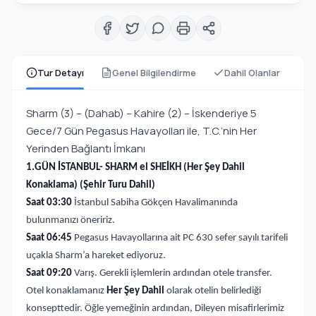
Tur Detayı
Genel Bilgilendirme
Dahil Olanlar
Sharm (3) – (Dahab) – Kahire (2) – İskenderiye 5
Gece/7 Gün Pegasus Havayolları ile, T.C.’nin Her
Yerinden Bağlantı İmkanı
1.GÜN İSTANBUL- SHARM el SHEİKH
(Her Şey Dahil
Konaklama) (Şehir Turu Dahil)
Saat 03:30
İstanbul Sabiha Gökçen Havalimanında
bulunmanızı öneririz.
Saat 06:45
Pegasus Havayollarına ait PC 630 sefer sayılı tarifeli
uçakla Sharm’a hareket ediyoruz.
Saat 09:20
Varış. Gerekli işlemlerin ardından otele transfer.
Otel konaklamanız
Her Şey Dahil
olarak otelin belirlediği
konsepttedir. Öğle yemeğinin ardından, Dileyen misafirlerimiz