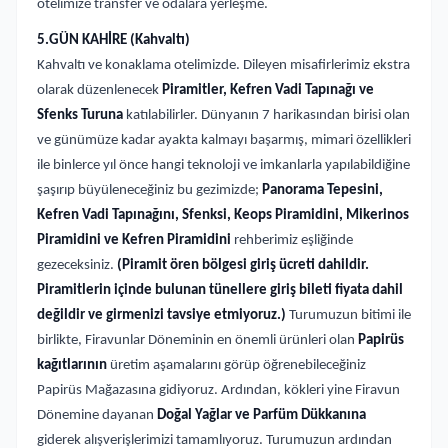
otelimize transfer ve odalara yerleşme.
5.GÜN KAHİRE (Kahvaltı)
Kahvaltı ve konaklama otelimizde. Dileyen misafirlerimiz ekstra
olarak düzenlenecek
Piramitler, Kefren Vadi Tapınağı ve
Sfenks Turuna
katılabilirler. Dünyanın 7 harikasından birisi olan
ve günümüze kadar ayakta kalmayı başarmış, mimari özellikleri
ile binlerce yıl önce hangi teknoloji ve imkanlarla yapılabildiğine
şaşırıp büyüleneceğiniz bu gezimizde;
Panorama Tepesini,
Kefren Vadi Tapınağını, Sfenksi, Keops Piramidini, Mikerinos
Piramidini ve Kefren Piramidini
rehberimiz eşliğinde
gezeceksiniz.
(Piramit ören bölgesi giriş ücreti dahildir.
Piramitlerin içinde bulunan tünellere giriş bileti fiyata dahil
değildir ve girmenizi tavsiye etmiyoruz.)
Turumuzun bitimi ile
birlikte, Firavunlar Döneminin en önemli ürünleri olan
Papirüs
kağıtlarının
üretim aşamalarını görüp öğrenebileceğiniz
Papirüs Mağazasına gidiyoruz. Ardından, kökleri yine Firavun
Dönemine dayanan
Doğal Yağlar ve Parfüm Dükkanına
giderek alışverişlerimizi tamamlıyoruz. Turumuzun ardından