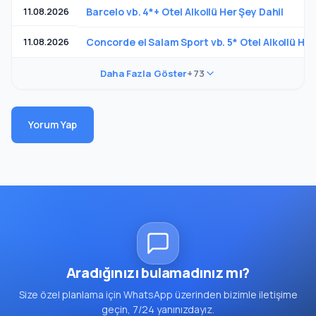
11.08.2026
Barcelo vb. 4*+ Otel Alkollü Her Şey Dahil
11.08.2026
Concorde el Salam Sport vb. 5* Otel Alkollü Her
Daha Fazla Göster
+73
Yorum Yap
Aradığınızı bulamadınız mı?
Size özel planlama için WhatsApp üzerinden bizimle iletişime
geçin, 7/24 yanınızdayız.