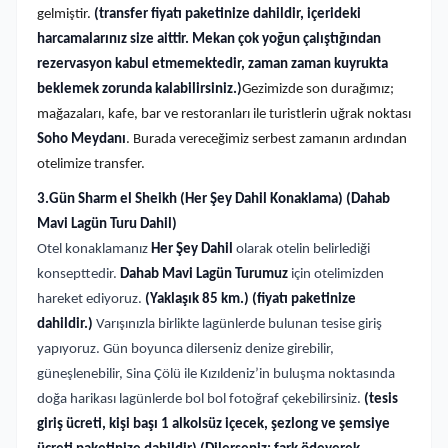
gelmiştir.
(transfer fiyatı paketinize dahildir, içerideki
harcamalarınız size aittir. Mekan çok yoğun çalıştığından
rezervasyon kabul etmemektedir, zaman zaman kuyrukta
beklemek zorunda kalabilirsiniz.)
Gezimizde son durağımız;
mağazaları, kafe, bar ve restoranları ile turistlerin uğrak noktası
Soho Meydanı
. Burada vereceğimiz serbest zamanın ardından
otelimize transfer.
3.Gün Sharm el Sheikh (Her Şey Dahil Konaklama) (Dahab
Mavi Lagün Turu Dahil)
Otel konaklamanız
Her Şey Dahil
olarak otelin belirlediği
konsepttedir.
Dahab Mavi Lagün Turumuz
için otelimizden
hareket ediyoruz.
(Yaklaşık 85 km.) (fiyatı paketinize
dahildir.)
Varışınızla birlikte lagünlerde bulunan tesise giriş
yapıyoruz. Gün boyunca dilerseniz denize girebilir,
güneşlenebilir, Sina Çölü ile Kızıldeniz’in buluşma noktasında
doğa harikası lagünlerde bol bol fotoğraf çekebilirsiniz.
(tesis
giriş ücreti, kişi başı 1 alkolsüz içecek, şezlong ve şemsiye