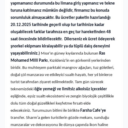
yapmamanız durumunda bu limana giriş yapmanız ve tekne
turuna katılmanız mümkün değildir, firmamız bu konuda
sorumluluk almayacaktır. Bu ücretler paketin hazırlandığı
20.12.2025 tarihinde geçerli olup tur tarihinize kadar
oluşabilecek farklar tarafınıza en geç tur hareketinden 48
saat öncesinde bildirilecektir. Dilerseniz ek ücret ödeyerek
şnorkel ekipmanı kiralayabilir ya da tüplü dalış deneyimi
yaşayabilirsiniz.)
Mısır'ın güney kıyılarında bulunan
Ras
Mohamed Milli Parkı
, Kızıldeniz'in en görkemli yerlerinden
biridir. Bu muhteşem parktaki mangrov ağaçları, tuz göletleri,
doğal çöl manzarası ve etkileyici sualtı hayatı, her yıl binlerce
turist tarafından ziyaret edilmektedir. Tam gün sürecek
teknemizdeki
öğle yemeği ve limitsiz alkolsüz içecekler
eşliğinde, eşsiz sualtı ekosistemi ve zengin biyolojik çeşitlilikle
dolu tüm doğal güzellikleri keşfetme fırsatı elde
edeceksiniz.
Turumuzun bitimi ile birlikte
Farsha Cafe’ye
transfer. Sharm’a gelen turistlerin gözde mekanı, sunduğu
manzaralar ve dekorasyonu ile dünya çapında ikon haline