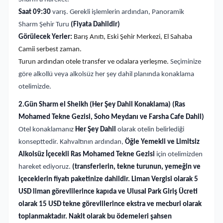
Saat 09:30
varış. Gerekli işlemlerin ardından, Panoramik
Sharm Şehir Turu
(Fiyata Dahildir)
Görülecek Yerler:
Barış Anıtı, Eski Şehir Merkezi, El Sahaba
Camii serbest zaman.
Turun ardından otele transfer ve odalara yerleşme.
Seçiminize
göre alkollü veya alkolsüz her şey dahil planında konaklama
otelimizde.
2.Gün Sharm el Sheikh (Her Şey Dahil Konaklama) (Ras
Mohamed Tekne Gezisi, Soho Meydanı ve Farsha Cafe Dahil)
Otel konaklamanız
Her Şey Dahil
olarak otelin belirlediği
konsepttedir. Kahvaltının ardından,
Öğle Yemekli ve Limitsiz
Alkolsüz İçecekli Ras Mohamed Tekne Gezisi
için otelimizden
hareket ediyoruz.
(transferlerin, tekne turunun, yemeğin ve
içeceklerin fiyatı paketinize dahildir. Liman Vergisi olarak 5
USD liman görevlilerince kapıda ve Ulusal Park Giriş Ücreti
olarak 15 USD tekne görevlilerince ekstra ve mecburi olarak
toplanmaktadır. Nakit olarak bu ödemeleri şahsen