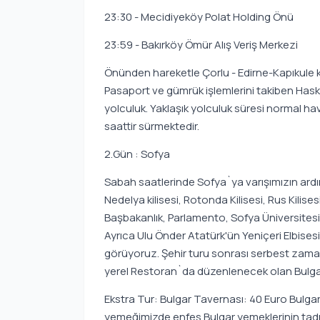
23:30 - Mecidiyeköy Polat Holding Önü
23:59 - Bakırköy Ömür Alış Veriş Merkezi
Önünden hareketle Çorlu - Edirne-Kapıkule kar
Pasaport ve gümrük işlemlerini takiben Hask
yolculuk. Yaklaşık yolculuk süresi normal hav
saattir sürmektedir.
2.Gün : Sofya
Sabah saatlerinde Sofya`ya varışımızın ard
Nedelya kilisesi, Rotonda Kilisesi, Rus Kilise
Başbakanlık, Parlamento, Sofya Üniversitesi,
Ayrıca Ulu Önder Atatürk'ün Yeniçeri Elbisesi
görüyoruz. Şehir turu sonrası serbest zama
yerel Restoran`da düzenlenecek olan Bulgar 
Ekstra Tur: Bulgar Tavernası: 40 Euro Bulga
yemeğimizde enfes Bulgar yemeklerinin tadın