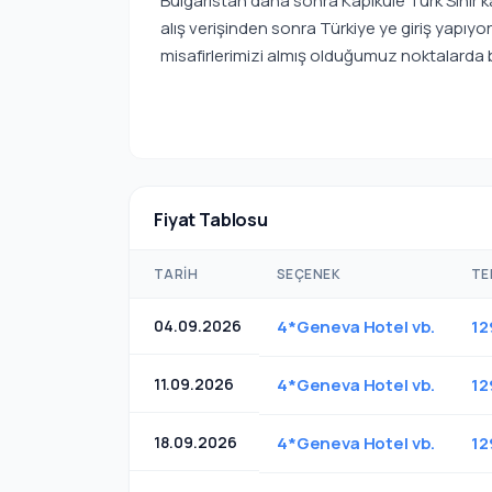
Bulgaristan daha sonra Kapıkule Türk Sınır k
alış verişinden sonra Türkiye ye giriş yapıy
misafirlerimizi almış olduğumuz noktalarda
Fiyat Tablosu
TARIH
SEÇENEK
TE
04.09.2026
4*Geneva Hotel vb.
12
11.09.2026
4*Geneva Hotel vb.
12
18.09.2026
4*Geneva Hotel vb.
12