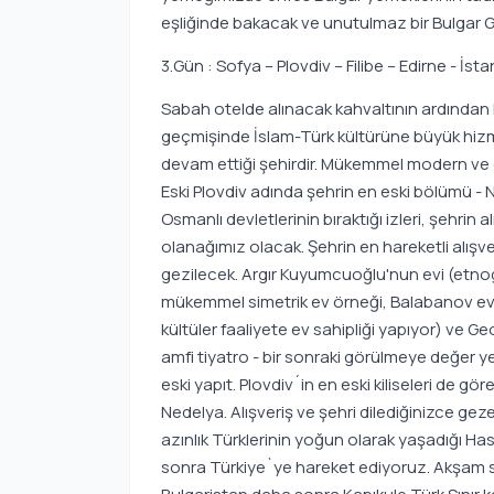
eşliğinde bakacak ve unutulmaz bir Bulgar
3.Gün : Sofya – Plovdiv – Filibe – Edirne - İst
Sabah otelde alınacak kahvaltının ardından B
geçmişinde İslam-Türk kültürüne büyük hiz
devam ettiği şehirdir. Mükemmel modern ve esk
Eski Plovdiv adında şehrin en eski bölümü 
Osmanlı devletlerinin bıraktığı izleri, şehrin
olanağımız olacak. Şehrin en hareketli alış
gezilecek. Argır Kuyumcuoğlu'nun evi (etnog
mükemmel simetrik ev örneği, Balabanov evi
kültüler faaliyete ev sahipliği yapıyor) ve G
amfi tiyatro - bir sonraki görülmeye değer y
eski yapıt. Plovdiv´in en eski kiliseleri de g
Nedelya. Alışveriş ve şehri dilediğinizce g
azınlık Türklerinin yoğun olarak yaşadığı H
sonra Türkiye`ye hareket ediyoruz. Akşam s