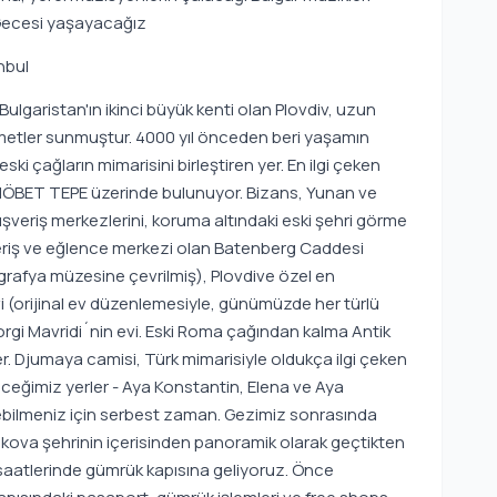
 Gecesi yaşayacağız
anbul
ulgaristan'ın ikinci büyük kenti olan Plovdiv, uzun
metler sunmuştur. 4000 yıl önceden beri yaşamın
i çağların mimarisini birleştiren yer. En ilgi çeken
- NÖBET TEPE üzerinde bulunuyor. Bizans, Yunan ve
 alışveriş merkezlerini, koruma altındaki eski şehri görme
veriş ve eğlence merkezi olan Batenberg Caddesi
rafya müzesine çevrilmiş), Plovdive özel en
 (orijinal ev düzenlemesiyle, günümüzde her türlü
eorgi Mavridi´nin evi. Eski Roma çağından kalma Antik
er. Djumaya camisi, Türk mimarisiyle oldukça ilgi çeken
öreceğimiz yerler - Aya Konstantin, Elena ve Aya
ezebilmeniz için serbest zaman. Gezimiz sonrasında
askova şehrinin içerisinden panoramik olarak geçtikten
aatlerinde gümrük kapısına geliyoruz. Önce