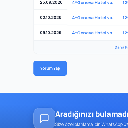
25.09.2026
4*Geneva Hotel vb.
12
02.10.2026
4*Geneva Hotel vb.
12
09.10.2026
4*Geneva Hotel vb.
12
Daha F
Yorum Yap
Aradığınızı bulamad
Size özel planlama için WhatsApp üze