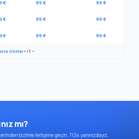
9 €
89 €
89 €
9 €
89 €
89 €
9 €
89 €
89 €
azla Göster
+13
ınız mı?
rinden bizimle iletişime geçin, 7/24 yanınızdayız.