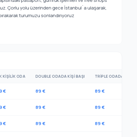
apısındaki pasaport, gümrük işlemleri ve free shops
oruz. Çorlu yolu üzerinden gece İstanbul`a ulaşarak,
 bırakarak turumuzu sonlandırıyoruz
K KIŞILIK ODA
DOUBLE ODADA KIŞI BAŞI
TRIPLE ODADA KIŞI B
9 €
89 €
89 €
9 €
89 €
89 €
9 €
89 €
89 €