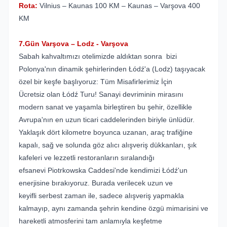
Rota:
Vilnius – Kaunas 100 KM – Kaunas – Varşova 400
KM
7.Gün Varşova – Lodz - Varşova
Sabah kahvaltımızı otelimizde aldıktan sonra bizi
Polonya'nın dinamik şehirlerinden Łódź'a (Lodz) taşıyacak
özel bir keşfe başlıyoruz: Tüm Misafirlerimiz İçin
Ücretsiz olan Łódź Turu! Sanayi devriminin mirasını
modern sanat ve yaşamla birleştiren bu şehir, özellikle
Avrupa'nın en uzun ticari caddelerinden biriyle ünlüdür.
Yaklaşık dört kilometre boyunca uzanan, araç trafiğine
kapalı, sağ ve solunda göz alıcı alışveriş dükkanları, şık
kafeleri ve lezzetli restoranların sıralandığı
efsanevi Piotrkowska Caddesi'nde kendimizi Łódź'un
enerjisine bırakıyoruz. Burada verilecek uzun ve
keyifli serbest zaman ile, sadece alışveriş yapmakla
kalmayıp, aynı zamanda şehrin kendine özgü mimarisini ve
hareketli atmosferini tam anlamıyla keşfetme