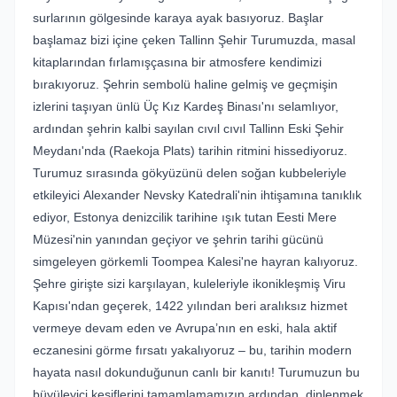
surlarının gölgesinde karaya ayak basıyoruz. Başlar
başlamaz bizi içine çeken Tallinn Şehir Turumuzda, masal
kitaplarından fırlamışçasına bir atmosfere kendimizi
bırakıyoruz. Şehrin sembolü haline gelmiş ve geçmişin
izlerini taşıyan ünlü Üç Kız Kardeş Binası'nı selamlıyor,
ardından şehrin kalbi sayılan cıvıl cıvıl Tallinn Eski Şehir
Meydanı'nda (Raekoja Plats) tarihin ritmini hissediyoruz.
Turumuz sırasında gökyüzünü delen soğan kubbeleriyle
etkileyici Alexander Nevsky Katedrali'nin ihtişamına tanıklık
ediyor, Estonya denizcilik tarihine ışık tutan Eesti Mere
Müzesi'nin yanından geçiyor ve şehrin tarihi gücünü
simgeleyen görkemli Toompea Kalesi'ne hayran kalıyoruz.
Şehre girişte sizi karşılayan, kuleleriyle ikonikleşmiş Viru
Kapısı'ndan geçerek, 1422 yılından beri aralıksız hizmet
vermeye devam eden ve Avrupa’nın en eski, hala aktif
eczanesini görme fırsatı yakalıyoruz – bu, tarihin modern
hayata nasıl dokunduğunun canlı bir kanıtı! Turumuzun bu
büyüleyici keşiflerini tamamlamamızın ardından, dinlenmek