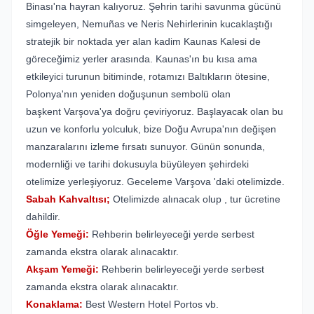
Binası'na hayran kalıyoruz. Şehrin tarihi savunma gücünü
simgeleyen, Nemuñas ve Neris Nehirlerinin kucaklaştığı
stratejik bir noktada yer alan kadim Kaunas Kalesi de
göreceğimiz yerler arasında. Kaunas'ın bu kısa ama
etkileyici turunun bitiminde, rotamızı Baltıkların ötesine,
Polonya'nın yeniden doğuşunun sembolü olan
başkent Varşova'ya doğru çeviriyoruz. Başlayacak olan bu
uzun ve konforlu yolculuk, bize Doğu Avrupa'nın değişen
manzaralarını izleme fırsatı sunuyor. Günün sonunda,
modernliği ve tarihi dokusuyla büyüleyen şehirdeki
otelimize yerleşiyoruz. Geceleme Varşova 'daki otelimizde.
Sabah Kahvaltısı;
Otelimizde alınacak olup , tur ücretine
dahildir.
Öğle Yemeği:
Rehberin belirleyeceği yerde serbest
zamanda ekstra olarak alınacaktır.
Akşam Yemeği:
Rehberin belirleyeceği yerde serbest
zamanda ekstra olarak alınacaktır.
Konaklama:
Best Western Hotel Portos vb.