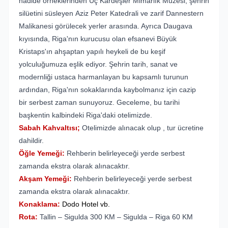
nadide örneklerinden Üç Kardeşler Mimarlık Müzesi, şehrin
silüetini süsleyen Aziz Peter Katedrali ve zarif Dannestern
Malikanesi görülecek yerler arasında. Ayrıca Daugava
kıyısında, Riga'nın kurucusu olan efsanevi Büyük
Kristaps'ın ahşaptan yapılı heykeli de bu keşif
yolculuğumuza eşlik ediyor. Şehrin tarih, sanat ve
modernliği ustaca harmanlayan bu kapsamlı turunun
ardından, Riga'nın sokaklarında kaybolmanız için cazip
bir serbest zaman sunuyoruz. Geceleme, bu tarihi
başkentin kalbindeki Riga'daki otelimizde.
Sabah Kahvaltısı;
Otelimizde alınacak olup , tur ücretine
dahildir.
Öğle Yemeği:
Rehberin belirleyeceği yerde serbest
zamanda ekstra olarak alınacaktır.
Akşam Yemeği:
Rehberin belirleyeceği yerde serbest
zamanda ekstra olarak alınacaktır.
Konaklama:
Dodo Hotel vb.
Rota:
Tallin – Sigulda 300 KM – Sigulda – Riga 60 KM