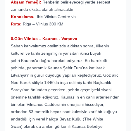
Akşam Yemeği:
Rehberin belirleyeceği yerde serbest
zamanda ekstra olarak alınacaktır.
Konaklama:
Ibis Vilnius Centre vb.
Rota:
Riga – Vilnius 300 KM
6.Gün Vilnius – Kaunas - Varşova
Sabah kahvaltımızı otelimizde aldıktan sonra, ülkenin
kültürel ve tarihi zenginliğini yansıtan ikinci büyük
şehri Kaunas'a doğru hareket ediyoruz. Bu hareketli
şehirde, panoramik Kaunas Şehir Turu'na katılarak
Litvanya'nın gurur duyduğu yapıları keşfediyoruz. Göz alıcı
Neo-Barok stiliyle 1846'da inşa edilmiş tarihi Başkanlık
Sarayı'nın önünden geçerken, şehrin geçmişteki siyasi
önemine tanıklık ediyoruz. Kaunas'ın en canlı arterlerinden
biri olan Vilnianus Caddesi'nin enerjisini hissediyor,
ardından 53 metrelik beyaz saat kulesiyle zarif bir kuğuyu
andırdığı için yerel halkça Beyaz Kuğu (The White
Swan) olarak da anılan görkemli Kaunas Belediye