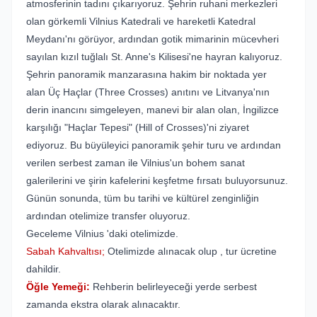
atmosferinin tadını çıkarıyoruz. Şehrin ruhani merkezleri
olan görkemli Vilnius Katedrali ve hareketli Katedral
Meydanı'nı görüyor, ardından gotik mimarinin mücevheri
sayılan kızıl tuğlalı St. Anne's Kilisesi'ne hayran kalıyoruz.
Şehrin panoramik manzarasına hakim bir noktada yer
alan Üç Haçlar (Three Crosses) anıtını ve Litvanya'nın
derin inancını simgeleyen, manevi bir alan olan, İngilizce
karşılığı "Haçlar Tepesi" (Hill of Crosses)'ni ziyaret
ediyoruz. Bu büyüleyici panoramik şehir turu ve ardından
verilen serbest zaman ile Vilnius'un bohem sanat
galerilerini ve şirin kafelerini keşfetme fırsatı buluyorsunuz.
Günün sonunda, tüm bu tarihi ve kültürel zenginliğin
ardından otelimize transfer oluyoruz.
Geceleme Vilnius 'daki otelimizde.
Sabah Kahvaltısı;
Otelimizde alınacak olup , tur ücretine
dahildir.
Öğle Yemeği:
Rehberin belirleyeceği yerde serbest
zamanda ekstra olarak alınacaktır.