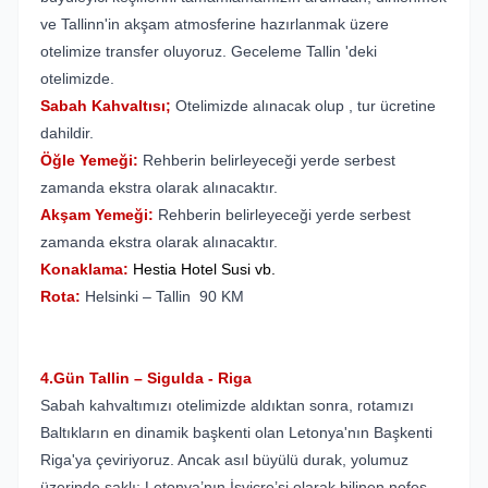
ve Tallinn'in akşam atmosferine hazırlanmak üzere
otelimize transfer oluyoruz. Geceleme Tallin 'deki
otelimizde.
Sabah Kahvaltısı;
Otelimizde alınacak olup , tur ücretine
dahildir.
Öğle Yemeği:
Rehberin belirleyeceği yerde serbest
zamanda ekstra olarak alınacaktır.
Akşam Yemeği:
Rehberin belirleyeceği yerde serbest
zamanda ekstra olarak alınacaktır.
Konaklama:
Hestia Hotel Susi vb.
Rota:
Helsinki – Tallin 90 KM
4.Gün Tallin – Sigulda - Riga
Sabah kahvaltımızı otelimizde aldıktan sonra, rotamızı
Baltıkların en dinamik başkenti olan Letonya'nın Başkenti
Riga'ya çeviriyoruz. Ancak asıl büyülü durak, yolumuz
üzerinde saklı: Letonya’nın İsviçre’si olarak bilinen nefes