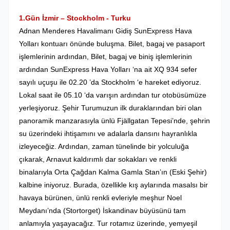
1.Gün İzmir – Stockholm - Turku
Adnan Menderes Havalimanı Gidiş SunExpress Hava
Yolları kontuarı önünde buluşma. Bilet, bagaj ve pasaport
işlemlerinin ardından, Bilet, bagaj ve biniş işlemlerinin
ardından SunExpress Hava Yolları ‘na ait XQ 934 sefer
sayılı uçuşu ile 02.20 ’da Stockholm ‘e hareket ediyoruz.
Lokal saat ile 05.10 ‘da varışın ardından tur otobüsümüze
yerleşiyoruz. Şehir Turumuzun ilk duraklarından biri olan
panoramik manzarasıyla ünlü Fjällgatan Tepesi’nde, şehrin
su üzerindeki ihtişamını ve adalarla dansını hayranlıkla
izleyeceğiz. Ardından, zaman tünelinde bir yolculuğa
çıkarak, Arnavut kaldırımlı dar sokakları ve renkli
binalarıyla Orta Çağdan Kalma Gamla Stan’ın (Eski Şehir)
kalbine iniyoruz. Burada, özellikle kış aylarında masalsı bir
havaya bürünen, ünlü renkli evleriyle meşhur Noel
Meydanı’nda (Stortorget) İskandinav büyüsünü tam
anlamıyla yaşayacağız. Tur rotamız üzerinde, yemyeşil