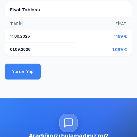
Fiyat Tablosu
TARIH
FIYAT
11.08.2026
1.199 €
01.09.2026
1.099 €
Yorum Yap
Aradığınızı bulamadınız mı?