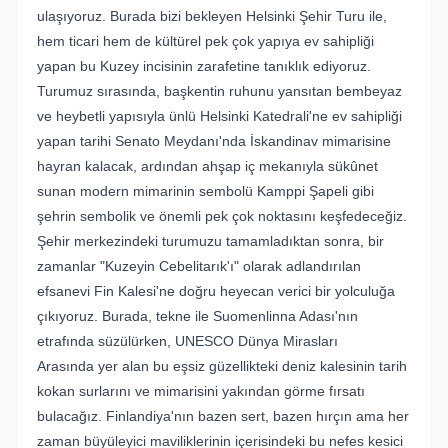
ulaşıyoruz. Burada bizi bekleyen Helsinki Şehir Turu ile,
hem ticari hem de kültürel pek çok yapıya ev sahipliği
yapan bu Kuzey incisinin zarafetine tanıklık ediyoruz.
Turumuz sırasında, başkentin ruhunu yansıtan bembeyaz
ve heybetli yapısıyla ünlü Helsinki Katedrali'ne ev sahipliği
yapan tarihi Senato Meydanı'nda İskandinav mimarisine
hayran kalacak, ardından ahşap iç mekanıyla sükûnet
sunan modern mimarinin sembolü Kamppi Şapeli gibi
şehrin sembolik ve önemli pek çok noktasını keşfedeceğiz.
Şehir merkezindeki turumuzu tamamladıktan sonra, bir
zamanlar "Kuzeyin Cebelitarık'ı" olarak adlandırılan
efsanevi Fin Kalesi'ne doğru heyecan verici bir yolculuğa
çıkıyoruz. Burada, tekne ile Suomenlinna Adası'nın
etrafında süzülürken, UNESCO Dünya Mirasları
Arasında yer alan bu eşsiz güzellikteki deniz kalesinin tarih
kokan surlarını ve mimarisini yakından görme fırsatı
bulacağız. Finlandiya'nın bazen sert, bazen hırçın ama her
zaman büyüleyici maviliklerinin içerisindeki bu nefes kesici