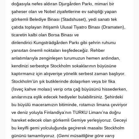
doğasıyla nefes aldıran Djurgården Parkı, mimari bir
şaheser olan ve Nobel ziyafetlerine ev sahipliği yapan
görkemli Belediye Binası (Stadshuset), yedi sanatı tek
çatıda toplayan ihtişamlı Ulusal Tiyatro Binası (Dramaten),
ticaretin kalbi olan Borsa Binası ve
dinlendirici Kungsträdgården Parkı gibi şehrin ruhunu
yansıtan önemli noktaları keşfedeceğiz. Rehber
anlatımlarıyla zenginleşen turumuzun hemen ardından,
kendinizi serbestçe Stockholm sokaklarının büyüsüne
kaptırmanız için alışverişe yönelik serbest zaman başlıyor.
Stockholm’ün şık butiklerinde dolaşırken veya bir fika
(İsveç kahve molası) verip orta çağ büyüsünü hissederken,
anılarınıza eşlik edecek hediyeler bulabilirsiniz. Şehirdeki
bu büyülü maceramızın bitiminde, rotamızı limana çeviriyor
ve deniz yoluyla Finlandiya’nın TURKU Limanı’na doğru
hareket edecek olan görkemli Gemiye yerleşiyoruz. Geceyi
bu keyifli gemi yolculuğunda geçirerek masalsı Stockholm
gününü tamamlıyoruz. (
Gemi müsaitliğine göre varış