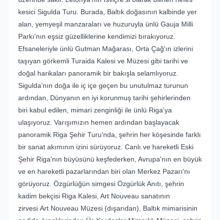
kesici Sigulda Turu. Burada, Baltık doğasının kalbinde yer
alan, yemyeşil manzaraları ve huzuruyla ünlü Gauja Milli
Parkı'nın eşsiz güzelliklerine kendimizi bırakıyoruz.
Efsaneleriyle ünlü Gutman Mağarası, Orta Çağ'ın izlerini
taşıyan görkemli Turaida Kalesi ve Müzesi gibi tarihi ve
doğal harikaları panoramik bir bakışla selamlıyoruz.
Sigulda'nın doğa ile iç içe geçen bu unutulmaz turunun
ardından, Dünyanın en iyi korunmuş tarihi şehirlerinden
biri kabul edilen, mimari zenginliği ile ünlü Riga'ya
ulaşıyoruz. Varışımızın hemen ardından başlayacak
panoramik Riga Şehir Turu'nda, şehrin her köşesinde farklı
bir sanat akımının izini sürüyoruz. Canlı ve hareketli Eski
Şehir Riga'nın büyüsünü keşfederken, Avrupa'nın en büyük
ve en hareketli pazarlarından biri olan Merkez Pazarı'nı
görüyoruz. Özgürlüğün simgesi Özgürlük Anıtı, şehrin
kadim bekçisi Riga Kalesi, Art Nouveau sanatının
zirvesi Art Nouveau Müzesi (dışarıdan), Baltık mimarisinin