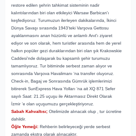
restore edilen şehrin tahkimat sisteminin nadir
kalıntılarından biri olan etkileyici Warsaw Barbican'ı
keşfediyoruz. Turumuzun ilerleyen dakikalarında, İkinci
Dünya Savaşı sırasında 1943’teki Varşova Gettosu
ayaklanmasını anan hüzünlü ve anlamlı Anıt'ı ziyaret
ediyor ve son olarak, hem turistler arasında hem de yerel
halkın popüler gezi duraklarından biri olan şık Krakowskie
Caddesi'nde dolaşarak bu kapsamlı şehir turumuzu
tamamlıyoruz. Tur bitiminde serbest zaman alıyor ve
sonrasında Varşova Havalimanı ‘na transfer oluyoruz.
Check-in, Bagaj ve Sonrasında Gümrük işlemlerimizi
bitirerek SunExpress Hava Yolları ‘na ait XQ 871 Sefer
sayılı Saat: 21.25 uçuşu ile Aktarmasız Direkt Olarak
İzmir ‘e olan uçuşumuzu gerçekleştiriyoruz.
Sabah Kahvaltısı;
Otelimizde alınacak olup , tur ücretine
dahildir.
Öğle Yemeği:
Rehberin belirleyeceği yerde serbest
zamanda ekstra olarak alınacaktır.