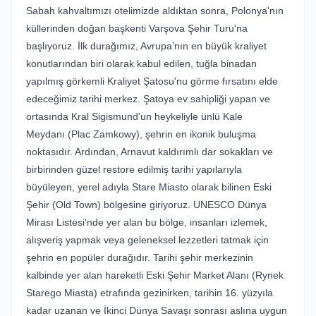
Sabah kahvaltımızı otelimizde aldıktan sonra, Polonya'nın
küllerinden doğan başkenti Varşova Şehir Turu'na
başlıyoruz. İlk durağımız, Avrupa’nın en büyük kraliyet
konutlarından biri olarak kabul edilen, tuğla binadan
yapılmış görkemli Kraliyet Şatosu'nu görme fırsatını elde
edeceğimiz tarihi merkez. Şatoya ev sahipliği yapan ve
ortasında Kral Sigismund'un heykeliyle ünlü Kale
Meydanı (Plac Zamkowy), şehrin en ikonik buluşma
noktasıdır. Ardından, Arnavut kaldırımlı dar sokakları ve
birbirinden güzel restore edilmiş tarihi yapılarıyla
büyüleyen, yerel adıyla Stare Miasto olarak bilinen Eski
Şehir (Old Town) bölgesine giriyoruz. UNESCO Dünya
Mirası Listesi'nde yer alan bu bölge, insanları izlemek,
alışveriş yapmak veya geleneksel lezzetleri tatmak için
şehrin en popüler durağıdır. Tarihi şehir merkezinin
kalbinde yer alan hareketli Eski Şehir Market Alanı (Rynek
Starego Miasta) etrafında gezinirken, tarihin 16. yüzyıla
kadar uzanan ve İkinci Dünya Savaşı sonrası aslına uygun