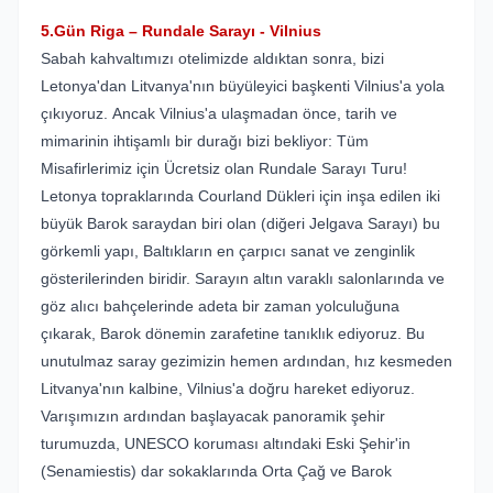
5.Gün Riga – Rundale Sarayı - Vilnius
Sabah kahvaltımızı otelimizde aldıktan sonra, bizi
Letonya'dan Litvanya'nın büyüleyici başkenti Vilnius'a yola
çıkıyoruz. Ancak Vilnius'a ulaşmadan önce, tarih ve
mimarinin ihtişamlı bir durağı bizi bekliyor: Tüm
Misafirlerimiz için Ücretsiz olan Rundale Sarayı Turu!
Letonya topraklarında Courland Dükleri için inşa edilen iki
büyük Barok saraydan biri olan (diğeri Jelgava Sarayı) bu
görkemli yapı, Baltıkların en çarpıcı sanat ve zenginlik
gösterilerinden biridir. Sarayın altın varaklı salonlarında ve
göz alıcı bahçelerinde adeta bir zaman yolculuğuna
çıkarak, Barok dönemin zarafetine tanıklık ediyoruz. Bu
unutulmaz saray gezimizin hemen ardından, hız kesmeden
Litvanya'nın kalbine, Vilnius'a doğru hareket ediyoruz.
Varışımızın ardından başlayacak panoramik şehir
turumuzda, UNESCO koruması altındaki Eski Şehir'in
(Senamiestis) dar sokaklarında Orta Çağ ve Barok