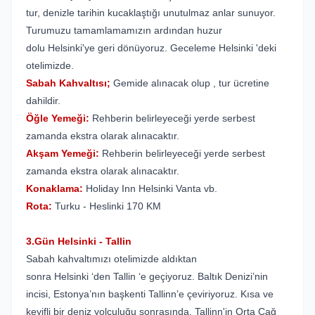
tur, denizle tarihin kucaklaştığı unutulmaz anlar sunuyor.
Turumuzu tamamlamamızın ardından huzur
dolu Helsinki'ye geri dönüyoruz. Geceleme Helsinki 'deki
otelimizde.
Sabah Kahvaltısı;
Gemide alınacak olup , tur ücretine
dahildir.
Öğle Yemeği:
Rehberin belirleyeceği yerde serbest
zamanda ekstra olarak alınacaktır.
Akşam Yemeği:
Rehberin belirleyeceği yerde serbest
zamanda ekstra olarak alınacaktır.
Konaklama:
Holiday Inn Helsinki Vanta vb.
Rota:
Turku - Heslinki 170 KM
3.Gün Helsinki - Tallin
Sabah kahvaltımızı otelimizde aldıktan
sonra Helsinki ‘den Tallin ‘e geçiyoruz. Baltık Denizi’nin
incisi, Estonya’nın başkenti Tallinn’e çeviriyoruz. Kısa ve
keyifli bir deniz yolculuğu sonrasında, Tallinn'in Orta Çağ