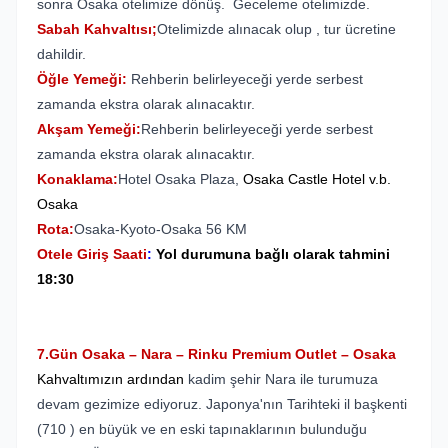
sonra Osaka otelimize dönüş. Geceleme otelimizde.
Sabah Kahvaltısı;
Otelimizde alınacak olup , tur ücretine
dahildir.
Öğle Yemeği:
Rehberin belirleyeceği yerde serbest
zamanda ekstra olarak alınacaktır.
Akşam Yemeği:
Rehberin belirleyeceği yerde serbest
zamanda ekstra olarak alınacaktır.
Konaklama:
Hotel Osaka Plaza,
Osaka Castle Hotel
v.b.
Osaka
Rota:
Osaka-Kyoto-Osaka 56 KM
Otele Giriş Saati
:
Yol durumuna bağlı olarak tahmini
18:30
7.Gün Osaka – Nara – Rinku Premium Outlet – Osaka
Kahvaltımızın ardından
kadim şehir Nara ile turumuza
devam gezimize ediyoruz. Japonya'nın Tarihteki il başkenti
(710 ) en büyük ve en eski tapınaklarının bulunduğu