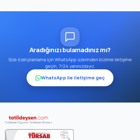
Aradığınızı bulamadınız mı?
Size özel planlama için WhatsApp üzerinden bizimle iletişime
geçin, 7/24 yanınızdayız.
WhatsApp ile iletişime geç