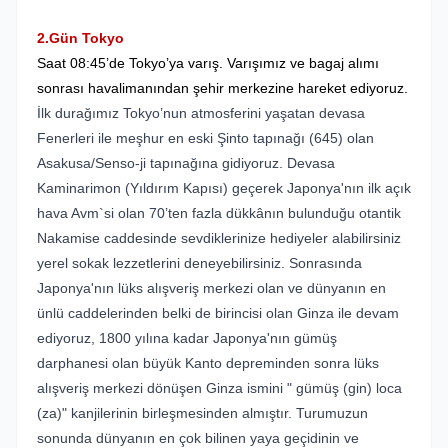
2.Gün Tokyo
Saat 08:45’de Tokyo’ya varış. Varışımız ve bagaj alımı
sonrası havalimanından şehir merkezine hareket ediyoruz.
İlk durağımız Tokyo’nun atmosferini yaşatan devasa
Fenerleri ile meşhur en eski Şinto tapınağı (645) olan
Asakusa/Senso-ji tapınağına gidiyoruz. Devasa
Kaminarimon (Yıldırım Kapısı) geçerek Japonya'nın ilk açık
hava Avm`si olan 70’ten fazla dükkânın bulunduğu otantik
Nakamise caddesinde sevdiklerinize hediyeler alabilirsiniz
yerel sokak lezzetlerini deneyebilirsiniz. Sonrasında
Japonya'nın lüks alışveriş merkezi olan ve dünyanın en
ünlü caddelerinden belki de birincisi olan Ginza ile devam
ediyoruz, 1800 yılına kadar Japonya'nın gümüş
darphanesi olan büyük Kanto depreminden sonra lüks
alışveriş merkezi dönüşen Ginza ismini " gümüş (gin) loca
(za)" kanjilerinin birleşmesinden almıştır. Turumuzun
sonunda dünyanın en çok bilinen yaya geçidinin ve