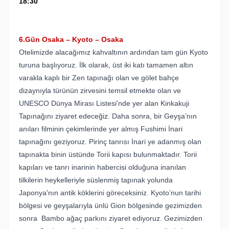
18:30
6.Gün Osaka – Kyoto – Osaka
Otelimizde alacağımız kahvaltının ardından tam gün Kyoto
turuna başlıyoruz. İlk olarak, üst iki katı tamamen altın
varakla kaplı bir Zen tapınağı olan ve gölet bahçe
dizaynıyla türünün zirvesini temsil etmekte olan ve
UNESCO Dünya Mirası Listesi'nde yer alan Kinkakuji
Tapınağını ziyaret edeceğiz. Daha sonra, bir Geyşa’nın
anıları filminin çekimlerinde yer almış Fushimi İnari
tapınağını geziyoruz. Pirinç tanrısı İnari ye adanmış olan
tapınakta binin üstünde Torii kapısı bulunmaktadır. Torii
kapıları ve tanrı inarinin habercisi olduğuna inanılan
tilkilerin heykelleriyle süslenmiş tapınak yolunda
Japonya'nın antik köklerini göreceksiniz. Kyoto’nun tarihi
bölgesi ve geyşalarıyla ünlü Gion bölgesinde gezimizden
sonra Bambo ağaç parkını ziyaret ediyoruz. Gezimizden