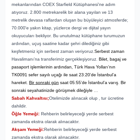
mekanlarından COEX Starfield Kütüphanesi'ne adım
atıyoruz. 2.800 metrekarelik bir alana yayılan ve 13
metrelik devasa raflardan oluşan bu büyüleyici atmosferde;
70.000'e yakın kitap, yüzlerce dergi ve dijital yayın
okuyucuları bekliyor. Bu unutulmaz kütüphane turumuzun
ardından, uçuş saatine kadar şehri dilediğiniz gibi
keşfetmeniz için serbest zaman veriyoruz.
Serbest zaman
Havalimanı’na transferimiz gerçekleşiyoruz.
Bilet, bagaj ve
pasaport işlemlerinin ardından, Türk Hava Yolları’nın
TK0091 sefer sayılı uçağı ile saat 23:20’de İstanbul’a
hareket.
Bir sonraki gün
saat 05:55’de İstanbul’a varış. Bir
sonraki seyahatinizde görüşmek dileğiyle …
Sabah Kahvaltısı;
Otelimizde alınacak olup , tur ücretine
dahildir.
Öğle Yemeği:
Rehberin belirleyeceği yerde serbest
zamanda ekstra olarak alınacaktır.
Akşam Yemeği:
Rehberin belirleyeceği yerde serbest
zamanda ekstra olarak alınacaktır.