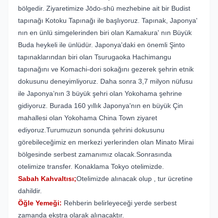
bölgedir. Ziyaretimize Jōdo-shū mezhebine ait bir Budist
tapınağı Kotoku Tapınağı ile başlıyoruz. Tapınak, Japonya'
nın en ünlü simgelerinden biri olan Kamakura' nın Büyük
Buda heykeli ile ünlüdür. Japonya'daki en önemli Şinto
tapınaklarından biri olan Tsurugaoka Hachimangu
tapınağını ve Komachi-dori sokağını gezerek şehrin etnik
dokusunu deneyimliyoruz. Daha sonra 3,7 milyon nüfusu
ile Japonya’nın 3 büyük şehri olan Yokohama şehrine
gidiyoruz. Burada 160 yıllık Japonya'nın en büyük Çin
mahallesi olan Yokohama China Town ziyaret
ediyoruz.Turumuzun sonunda şehrini dokusunu
görebileceğimiz en merkezi yerlerinden olan Minato Mirai
bölgesinde serbest zamanımız olacak.Sonrasında
otelimize transfer. Konaklama Tokyo otelimizde.
Sabah Kahvaltısı;
Otelimizde alınacak olup , tur ücretine
dahildir.
Öğle Yemeği:
Rehberin belirleyeceği yerde serbest
zamanda ekstra olarak alınacaktır.