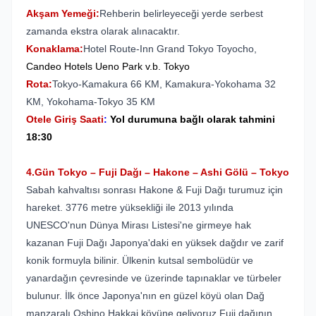
Akşam Yemeği:
Rehberin belirleyeceği yerde serbest
zamanda ekstra olarak alınacaktır.
Konaklama:
Hotel Route-Inn Grand Tokyo Toyocho,
Candeo
Hotels Ueno Park v.b. Tokyo
Rota:
Tokyo-Kamakura 66 KM, Kamakura-Yokohama 32
KM, Yokohama-Tokyo 35 KM
Otele Giriş Saati
:
Yol durumuna bağlı olarak tahmini
18:30
4.Gün Tokyo – Fuji Dağı – Hakone – Ashi Gölü – Tokyo
Sabah kahvaltısı sonrası Hakone & Fuji Dağı turumuz için
hareket. 3776 metre yüksekliği ile 2013 yılında
UNESCO'nun Dünya Mirası Listesi'ne girmeye hak
kazanan Fuji Dağı Japonya'daki en yüksek dağdır ve zarif
konik formuyla bilinir. Ülkenin kutsal sembolüdür ve
yanardağın çevresinde ve üzerinde tapınaklar ve türbeler
bulunur. İlk önce Japonya'nın en güzel köyü olan Dağ
manzaralı Oshino Hakkai köyüne geliyoruz Fuji dağının