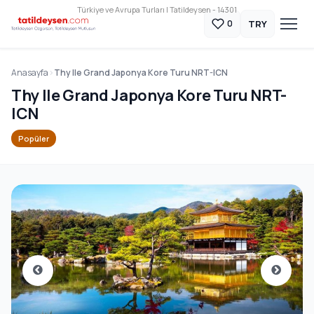
Türkiye ve Avrupa Turları | Tatildeysen - 14301
TRY
0
Anasayfa
Thy Ile Grand Japonya Kore Turu NRT-ICN
Thy Ile Grand Japonya Kore Turu NRT-
ICN
Popüler