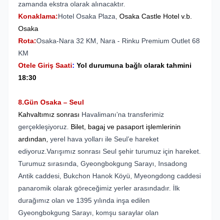
zamanda ekstra olarak alınacaktır.
Konaklama:
Hotel Osaka Plaza,
Osaka Castle Hotel
v.b.
Osaka
Rota:
Osaka-Nara 32 KM, Nara - Rinku Premium Outlet 68
KM
Otele Giriş Saati
:
Yol durumuna bağlı olarak tahmini
18:30
8.Gün Osaka – Seul
Kahvaltımız sonrası
Havalimanı’na transferimiz
gerçekleşiyoruz.
Bilet, bagaj ve pasaport işlemlerinin
ardından,
yerel hava yolları ile Seul’e hareket
ediyoruz.Varışımız sonrası Seul şehir turumuz için hareket.
Turumuz sırasında, Gyeongbokgung Sarayı, Insadong
Antik caddesi, Bukchon Hanok Köyü, Myeongdong caddesi
panaromik olarak göreceğimiz yerler arasındadır. İlk
durağımız olan ve 1395 yılında inşa edilen
Gyeongbokgung Sarayı, komşu saraylar olan