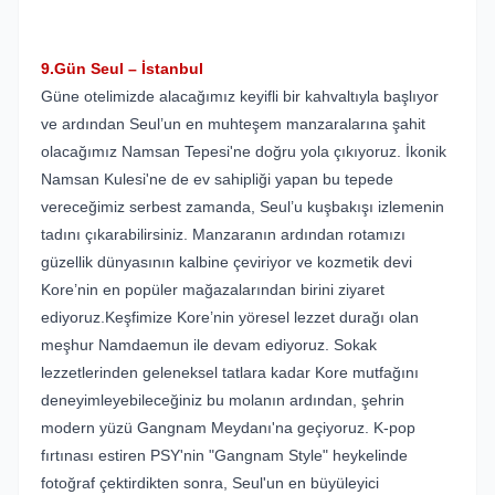
9.Gün Seul – İstanbul
Güne otelimizde alacağımız keyifli bir kahvaltıyla başlıyor
ve ardından Seul’un en muhteşem manzaralarına şahit
olacağımız Namsan Tepesi'ne doğru yola çıkıyoruz. İkonik
Namsan Kulesi'ne de ev sahipliği yapan bu tepede
vereceğimiz serbest zamanda, Seul’u kuşbakışı izlemenin
tadını çıkarabilirsiniz. Manzaranın ardından rotamızı
güzellik dünyasının kalbine çeviriyor ve kozmetik devi
Kore’nin en popüler mağazalarından birini ziyaret
ediyoruz.Keşfimize Kore’nin yöresel lezzet durağı olan
meşhur Namdaemun ile devam ediyoruz. Sokak
lezzetlerinden geleneksel tatlara kadar Kore mutfağını
deneyimleyebileceğiniz bu molanın ardından, şehrin
modern yüzü Gangnam Meydanı'na geçiyoruz. K-pop
fırtınası estiren PSY'nin "Gangnam Style" heykelinde
fotoğraf çektirdikten sonra, Seul'un en büyüleyici