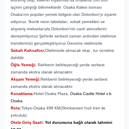
ettirilmiş olup, kalenin inşasında da ortalama 100.000
işçinin çalıştığı bilinmektedir. Osaka Kalesi sonrası
Osaka’nın popüler yemek bölgesi olan Dotonbori’yi ziyaret
ediyoruz. İkonik neon tabelaları, sokak yemekleri ve
alışveriş mekanlarıyla Dotonbori'nin canlı atmosferini
deneyimliyoruz.Şehirde serbest zaman ardından otelimize
transferimizi gerçekleştiriyoruz.Geceme otelimizde.
Sabah Kahvaltısı;
Otelimizde alınacak olup , tur ücretine
dahildir.
Öğle Yemeği:
Rehberin belirleyeceği yerde serbest
zamanda ekstra olarak alınacaktır.
Akşam Yemeği:
Rehberin belirleyeceği yerde serbest
zamanda ekstra olarak alınacaktır.
Konaklama:
Hotel Osaka Plaza,
Osaka Castle Hotel
v.b.
Osaka
Rota:
Tokyo-Osaka 498 KM(Shinkansen hızlı tren ile
yolculuk)
Otele Giriş Saati
:
Yol durumuna bağlı olarak tahmini