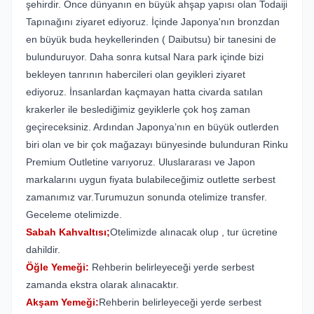
şehirdir. Önce dünyanın en büyük ahşap yapısı olan Todaiji
Tapınağını ziyaret ediyoruz. İçinde Japonya'nın bronzdan
en büyük buda heykellerinden ( Daibutsu) bir tanesini de
bulunduruyor. Daha sonra kutsal Nara park içinde bizi
bekleyen tanrının habercileri olan geyikleri ziyaret
ediyoruz. İnsanlardan kaçmayan hatta civarda satılan
krakerler ile beslediğimiz geyiklerle çok hoş zaman
geçireceksiniz. Ardından Japonya’nın en büyük outlerden
biri olan ve bir çok mağazayı bünyesinde bulunduran Rinku
Premium Outletine varıyoruz. Uluslararası ve Japon
markalarını uygun fiyata bulabileceğimiz outlette serbest
zamanımız var.Turumuzun sonunda otelimize transfer.
Geceleme otelimizde.
Sabah Kahvaltısı;
Otelimizde alınacak olup , tur ücretine
dahildir.
Öğle Yemeği:
Rehberin belirleyeceği yerde serbest
zamanda ekstra olarak alınacaktır.
Akşam Yemeği:
Rehberin belirleyeceği yerde serbest