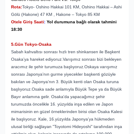
Rota:
Tokyo- Oshino Hakkai 101 KM, Oshino Hakkai – Ashi
Gölü (Hakone) 47 KM , Hakone – Tokyo 85 KM
Otele Giriş Saati
:
Yol durumuna bağlı olarak tahmini
18:30
5.Gün Tokyo-Osaka
Sabah kahvaltısı sonrası hızlı tren shinkansen ile Başkent
Osaka’ya hareket ediyoruz.Varışımız sonrası bizi bekleyen
aracımız ile şehir turumuza başlıyoruz.Oskaya varışımız
sonrası Japonya’nın gurme yiyecekler başkenti gözüyle
bakılan ve Japonya’nın 3. Büyük kenti olan Osaka turuna
başlıyoruz.Osaka sade anlamıyla Büyük Tepe ya da Büyük
Bayır anlamına gelir. Osaka'da yapacağımız şehir
turumuzda öncelikle 16. yüzyılda inşa edilen ve Japon
mimarisinin en güzel örneklerinden birisi olan Osaka Kalesi
ile başlıyoruz. Kale, 16.yüzyılda Japonya’ya hükmeden
ulusal birliği sağlayan "Toyotomi Hideyoshi" tarafından inşa