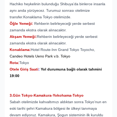
Hachiko heykelinin bulunduğu Shibuya’da binlerce insanla
aynı anda yürüyecez. Turumuz sonrası otelimize
transfer.Konaklama Tokyo otelimizde.
Öğle Yemeği:
Rehberin belirleyeceği yerde serbest
zamanda ekstra olarak alınacaktır.
Akşam Yemeği:
Rehberin belirleyeceği yerde serbest
zamanda ekstra olarak alınacaktır.
Konaklama:
Hotel Route-Inn Grand Tokyo Toyocho,
Candeo
Hotels Ueno Park v.b. Tokyo
Rota:
Tokyo
Otele Giriş Saati
:
Yol durumuna bağlı olarak tahmini
19:00
3.Gün Tokyo-Kamakura-Yokohama-Tokyo
Sabah otelimizde kahvaltımızı aldıktan sonra Tokyo’nun en
eski tarihi şehri Kamakura bölgesi ile ülkeyi tanımaya
devam ediyoruz. Kamakura, Şogun sisteminin ilk kuruldu