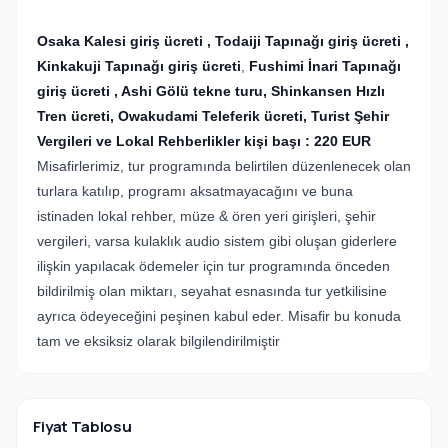
Osaka Kalesi giriş ücreti , Todaiji Tapınağı giriş ücreti ,
Kinkakuji Tapınağı giriş ücreti
,
Fushimi İnari
Tapınağı
giriş ücreti , Ashi Gölü tekne turu, Shinkansen Hızlı
Tren ücreti,
Owakudami Teleferik ücreti, Turist Şehir
Vergileri ve Lokal Rehberlikler kişi başı : 220 EUR
Misafirlerimiz, tur programında belirtilen düzenlenecek olan
turlara katılıp, programı aksatmayacağını ve buna
istinaden lokal rehber, müze & ören yeri girişleri, şehir
vergileri, varsa kulaklık audio sistem gibi oluşan giderlere
ilişkin yapılacak ödemeler için tur programında önceden
bildirilmiş olan miktarı, seyahat esnasında tur yetkilisine
ayrıca ödeyeceğini peşinen kabul eder. Misafir bu konuda
tam ve eksiksiz olarak bilgilendirilmiştir
Fiyat Tablosu