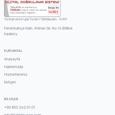
14301
Türkiye ve Avrupa Turları | Tatildeysen - 14301
Fenerbahçe Mah. Atlıhan Sk. No:14 B/Blok
Kadıköy
KURUMSAL
Anasayfa
Hakkımızda
Hizmetlerimiz
İletişim
BILGILER
+90 850 242 01 01
info@tatildeysen.com