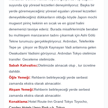
suyunda içip yöresel lezzetleri deneyimliyoruz. Başka bir
yerde göremeyeceğiniz yöresel eşyaları yöresel lezzetleri
deneyebileceğiniz dükkanların olduğu köyde Japon mochi
mugwort pirinç kekinin en sıcak ve en güzel halini
denemenizi tavsiye ederiz. Burada misafirlerimizle beraber
bu muhteşem manzaranın tadını çıkarmak için Ashi Gölü
Tekne turumuzu gerçekleştiriyoruz. Ardından, Teleferikle
Tepe ye çıkıyor ve Büyük Kaynayan Vadi anlamına gelen
Owakudami Vadisini görüyoruz. Ardından Tokyo otelimize
transfer. Geceleme otelimizde.
Sabah Kahvaltısı;
Otelimizde alınacak olup , tur ücretine
dahildir.
Öğle Yemeği:
Rehberin belirleyeceği yerde serbest
zamanda ekstra olarak alınacaktır.
Akşam Yemeği:
Rehberin belirleyeceği yerde serbest
zamanda ekstra olarak alınacaktır.
Konaklama:
Hotel Route-Inn Grand Tokyo Toyocho,
Candeo
Hotels Ueno Park v.b. Tokyo