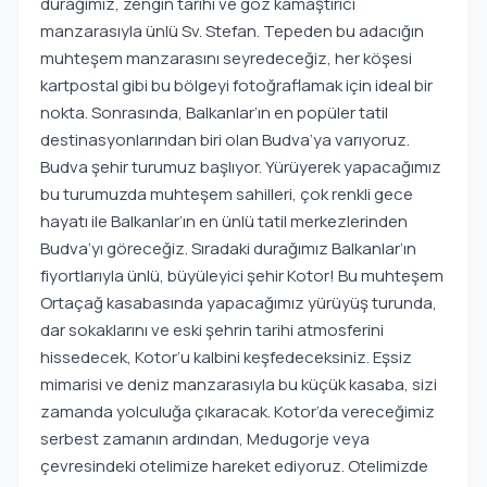
durağımız, zengin tarihi ve göz kamaştırıcı
manzarasıyla ünlü Sv. Stefan. Tepeden bu adacığın
muhteşem manzarasını seyredeceğiz, her köşesi
kartpostal gibi bu bölgeyi fotoğraflamak için ideal bir
nokta. Sonrasında, Balkanlar’ın en popüler tatil
destinasyonlarından biri olan Budva’ya varıyoruz.
Budva şehir turumuz başlıyor. Yürüyerek yapacağımız
bu turumuzda muhteşem sahilleri, çok renkli gece
hayatı ile Balkanlar’ın en ünlü tatil merkezlerinden
Budva’yı göreceğiz. Sıradaki durağımız Balkanlar’ın
fiyortlarıyla ünlü, büyüleyici şehir Kotor! Bu muhteşem
Ortaçağ kasabasında yapacağımız yürüyüş turunda,
dar sokaklarını ve eski şehrin tarihi atmosferini
hissedecek, Kotor’u kalbini keşfedeceksiniz. Eşsiz
mimarisi ve deniz manzarasıyla bu küçük kasaba, sizi
zamanda yolculuğa çıkaracak. Kotor’da vereceğimiz
serbest zamanın ardından, Medugorje veya
çevresindeki otelimize hareket ediyoruz. Otelimizde