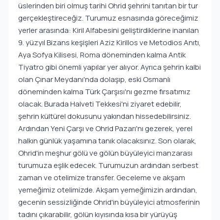
üslerinden biri olmuş tarihi Ohrid şehrini tanıtan bir tur
gerçekleştireceğiz. Turumuz esnasında göreceğimiz
yerler arasında: Kiril Alfabesini geliştirdiklerine inanılan
9. yüzyıl Bizans keşişleri Aziz Kirillos ve Metodios Anıtı,
Aya Sofya Kilisesi, Roma döneminden kalma Antik
Tiyatro gibi önemli yapılar yer alıyor. Ayrıca şehrin kalbi
olan Çınar Meydanı'nda dolaşıp, eski Osmanlı
döneminden kalma Türk Çarşısı'nı gezme fırsatımız
olacak. Burada Halveti Tekkesi'ni ziyaret edebilir,
şehrin kültürel dokusunu yakından hissedebilirsiniz.
Ardından Yeni Çarşı ve Ohrid Pazarı'nı gezerek, yerel
halkın günlük yaşamına tanık olacaksınız. Son olarak,
Ohrid'in meşhur gölü ve gölün büyüleyici manzarası
turumuza eşlik edecek. Turumuzun ardından serbest
zaman ve otelimize transfer. Geceleme ve akşam
yemeğimiz otelimizde. Akşam yemeğimizin ardından,
gecenin sessizliğinde Ohrid'in büyüleyici atmosferinin
tadını çıkarabilir, gölün kıyısında kısa bir yürüyüş