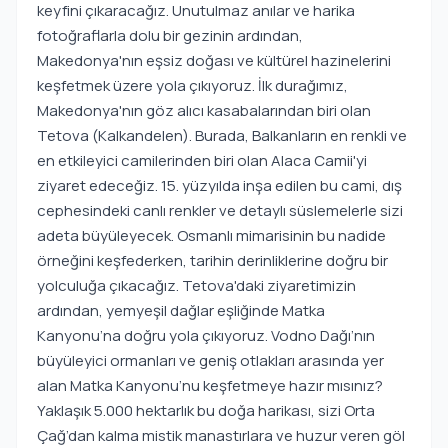
keyfini çıkaracağız. Unutulmaz anılar ve harika
fotoğraflarla dolu bir gezinin ardından,
Makedonya'nın eşsiz doğası ve kültürel hazinelerini
keşfetmek üzere yola çıkıyoruz. İlk durağımız,
Makedonya'nın göz alıcı kasabalarından biri olan
Tetova (Kalkandelen). Burada, Balkanların en renkli ve
en etkileyici camilerinden biri olan Alaca Camii'yi
ziyaret edeceğiz. 15. yüzyılda inşa edilen bu cami, dış
cephesindeki canlı renkler ve detaylı süslemelerle sizi
adeta büyüleyecek. Osmanlı mimarisinin bu nadide
örneğini keşfederken, tarihin derinliklerine doğru bir
yolculuğa çıkacağız. Tetova'daki ziyaretimizin
ardından, yemyeşil dağlar eşliğinde Matka
Kanyonu’na doğru yola çıkıyoruz. Vodno Dağı’nın
büyüleyici ormanları ve geniş otlakları arasında yer
alan Matka Kanyonu’nu keşfetmeye hazır mısınız?
Yaklaşık 5.000 hektarlık bu doğa harikası, sizi Orta
Çağ’dan kalma mistik manastırlara ve huzur veren göl