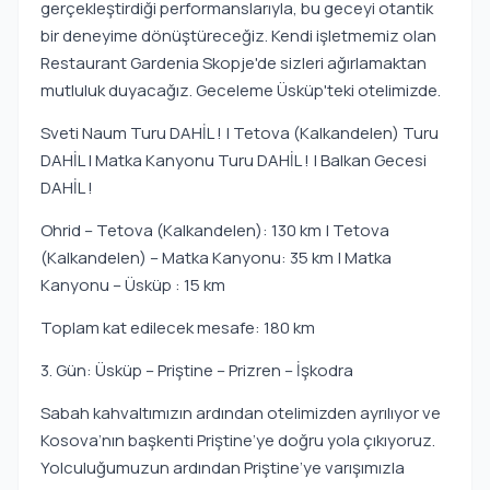
gerçekleştirdiği performanslarıyla, bu geceyi otantik
bir deneyime dönüştüreceğiz. Kendi işletmemiz olan
Restaurant Gardenia Skopje'de sizleri ağırlamaktan
mutluluk duyacağız. Geceleme Üsküp'teki otelimizde.
Sveti Naum Turu DAHİL ! | Tetova (Kalkandelen) Turu
DAHİL | Matka Kanyonu Turu DAHİL ! | Balkan Gecesi
DAHİL !
Ohrid – Tetova (Kalkandelen): 130 km | Tetova
(Kalkandelen) – Matka Kanyonu: 35 km | Matka
Kanyonu – Üsküp : 15 km
Toplam kat edilecek mesafe: 180 km
3. Gün: Üsküp – Priştine – Prizren – İşkodra
Sabah kahvaltımızın ardından otelimizden ayrılıyor ve
Kosova’nın başkenti Priştine’ye doğru yola çıkıyoruz.
Yolculuğumuzun ardından Priştine’ye varışımızla