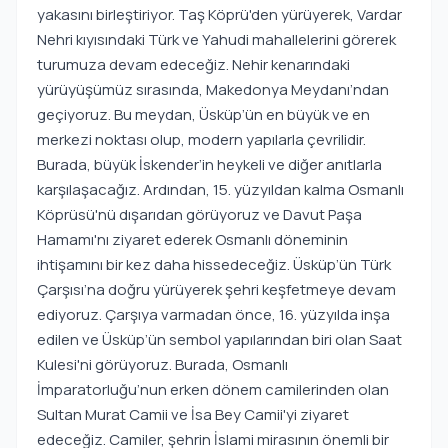
yakasını birleştiriyor. Taş Köprü'den yürüyerek, Vardar
Nehri kıyısındaki Türk ve Yahudi mahallelerini görerek
turumuza devam edeceğiz. Nehir kenarındaki
yürüyüşümüz sırasında, Makedonya Meydanı’ndan
geçiyoruz. Bu meydan, Üsküp’ün en büyük ve en
merkezi noktası olup, modern yapılarla çevrilidir.
Burada, büyük İskender’in heykeli ve diğer anıtlarla
karşılaşacağız. Ardından, 15. yüzyıldan kalma Osmanlı
Köprüsü'nü dışarıdan görüyoruz ve Davut Paşa
Hamamı'nı ziyaret ederek Osmanlı döneminin
ihtişamını bir kez daha hissedeceğiz. Üsküp’ün Türk
Çarşısı’na doğru yürüyerek şehri keşfetmeye devam
ediyoruz. Çarşıya varmadan önce, 16. yüzyılda inşa
edilen ve Üsküp’ün sembol yapılarından biri olan Saat
Kulesi'ni görüyoruz. Burada, Osmanlı
İmparatorluğu’nun erken dönem camilerinden olan
Sultan Murat Camii ve İsa Bey Camii'yi ziyaret
edeceğiz. Camiler, şehrin İslami mirasının önemli bir