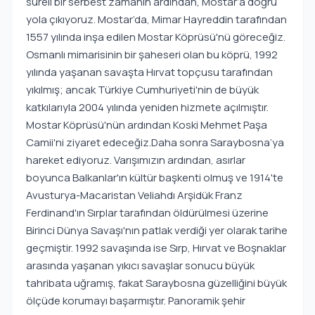
süreli bir serbest zamanın ardından, Mostar’a doğru
yola çıkıyoruz. Mostar’da, Mimar Hayreddin tarafından
1557 yılında inşa edilen Mostar Köprüsü'nü göreceğiz.
Osmanlı mimarisinin bir şaheseri olan bu köprü, 1992
yılında yaşanan savaşta Hırvat topçusu tarafından
yıkılmış; ancak Türkiye Cumhuriyeti'nin de büyük
katkılarıyla 2004 yılında yeniden hizmete açılmıştır.
Mostar Köprüsü'nün ardından Koski Mehmet Paşa
Camii'ni ziyaret edeceğiz.Daha sonra Saraybosna’ya
hareket ediyoruz. Varışımızın ardından, asırlar
boyunca Balkanlar'ın kültür başkenti olmuş ve 1914'te
Avusturya-Macaristan Veliahdı Arşidük Franz
Ferdinand'ın Sırplar tarafından öldürülmesi üzerine
Birinci Dünya Savaşı'nın patlak verdiği yer olarak tarihe
geçmiştir. 1992 savaşında ise Sırp, Hırvat ve Boşnaklar
arasında yaşanan yıkıcı savaşlar sonucu büyük
tahribata uğramış, fakat Saraybosna güzelliğini büyük
ölçüde korumayı başarmıştır. Panoramik şehir