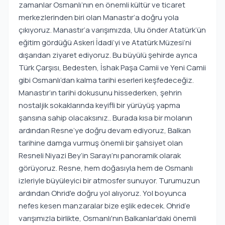
zamanlar Osmanlı’nın en önemli kültür ve ticaret
merkezlerinden biri olan Manastır’a doğru yola
çıkıyoruz. Manastır’a varışımızda, Ulu önder Atatürk’ün
eğitim gördüğü Askeri İdadi’yi ve Atatürk Müzesi’ni
dışarıdan ziyaret ediyoruz. Bu büyülü şehirde ayrıca
Türk Çarşısı, Bedesten, İshak Paşa Camii ve Yeni Camii
gibi Osmanlı’dan kalma tarihi eserleri keşfedeceğiz.
Manastır’ın tarihi dokusunu hissederken, şehrin
nostaljik sokaklarında keyifli bir yürüyüş yapma
şansına sahip olacaksınız.. Burada kısa bir molanın
ardından Resne’ye doğru devam ediyoruz, Balkan
tarihine damga vurmuş önemli bir şahsiyet olan
Resneli Niyazi Bey’in Sarayı’nı panoramik olarak
görüyoruz. Resne, hem doğasıyla hem de Osmanlı
izleriyle büyüleyici bir atmosfer sunuyor. Turumuzun
ardından Ohrid'e doğru yol alıyoruz. Yol boyunca
nefes kesen manzaralar bize eşlik edecek. Ohrid’e
varışımızla birlikte, Osmanlı'nın Balkanlar'daki önemli