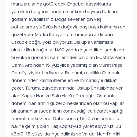
manzaralarına götürecek. Engebeli kayalıklarda
yürürken bölgenin endemik bitki ve hayvan türlerini
gözlemleyebilirsiniz. Doğa severler için yeşil
patikalarda yürüyüş ise doğayla baş başa kalmanın en
güzel yolu. Matka Kanyonu turumuzun ardından
Üsküp'e doğru yola çıkıyoruz. Üsküp’e varışımızla
birlikte İlk durağımız, 1492 yılında inşa edilen, şehrin en
büyük ve görkemli camilerinden biri olan Mustafa Paşa
Camii. Ardından 15. yüzyılda yapılmış olan Murat Paşa
Camii'yi ziyaret ediyoruz. Bu cami, özellikle Osmanlı
döneminden kalma işlemeleri ve mimarisiyle dikkat
çeker. Turumuzun devamında, Üsküp’ün kalbinde yer
alan Kapan Han ve Sulu Han’ı göreceğiz. Osmanlı
dönemi hanlarının güzel örneklerinden olan bu yapılar,
bir zamanlar tüccarların konakladığı ve ticaret yaptığı
önemli merkezlerdi. Daha sonra, Üsküp’ün sembolü
haline gelmiş olan Taş Köprü'yü ziyaret ediyoruz. Bu
köprü, 15. yüzyılda inşa edilmiş ve Vardar Nehri’nin iki