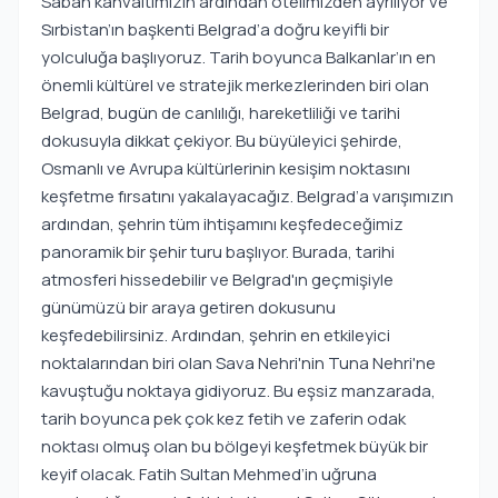
Sabah kahvaltımızın ardından otelimizden ayrılıyor ve
Sırbistan’ın başkenti Belgrad’a doğru keyifli bir
yolculuğa başlıyoruz. Tarih boyunca Balkanlar’ın en
önemli kültürel ve stratejik merkezlerinden biri olan
Belgrad, bugün de canlılığı, hareketliliği ve tarihi
dokusuyla dikkat çekiyor. Bu büyüleyici şehirde,
Osmanlı ve Avrupa kültürlerinin kesişim noktasını
keşfetme fırsatını yakalayacağız. Belgrad’a varışımızın
ardından, şehrin tüm ihtişamını keşfedeceğimiz
panoramik bir şehir turu başlıyor. Burada, tarihi
atmosferi hissedebilir ve Belgrad'ın geçmişiyle
günümüzü bir araya getiren dokusunu
keşfedebilirsiniz. Ardından, şehrin en etkileyici
noktalarından biri olan Sava Nehri'nin Tuna Nehri'ne
kavuştuğu noktaya gidiyoruz. Bu eşsiz manzarada,
tarih boyunca pek çok kez fetih ve zaferin odak
noktası olmuş olan bu bölgeyi keşfetmek büyük bir
keyif olacak. Fatih Sultan Mehmed’in uğruna