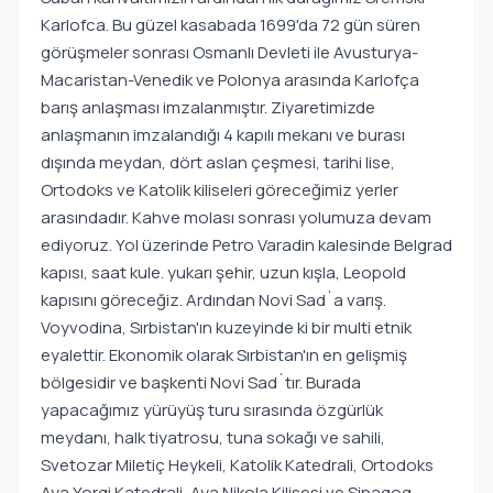
Karlofca. Bu güzel kasabada 1699'da 72 gün süren
görüşmeler sonrası Osmanlı Devleti ile Avusturya-
Macaristan-Venedik ve Polonya arasında Karlofça
barış anlaşması imzalanmıştır. Ziyaretimizde
anlaşmanın imzalandığı 4 kapılı mekanı ve burası
dışında meydan, dört aslan çeşmesi, tarihi lise,
Ortodoks ve Katolik kiliseleri göreceğimiz yerler
arasındadır. Kahve molası sonrası yolumuza devam
ediyoruz. Yol üzerinde Petro Varadin kalesinde Belgrad
kapısı, saat kule. yukarı şehir, uzun kışla, Leopold
kapısını göreceğiz. Ardından Novi Sad`a varış.
Voyvodina, Sırbistan'ın kuzeyinde ki bir multi etnik
eyalettir. Ekonomik olarak Sırbistan'ın en gelişmiş
bölgesidir ve başkenti Novi Sad`tır. Burada
yapacağımız yürüyüş turu sırasında özgürlük
meydanı, halk tiyatrosu, tuna sokağı ve sahili,
Svetozar Miletiç Heykeli, Katolik Katedrali, Ortodoks
Aya Yorgi Katedrali, Aya Nikola Kilisesi ve Sinagog