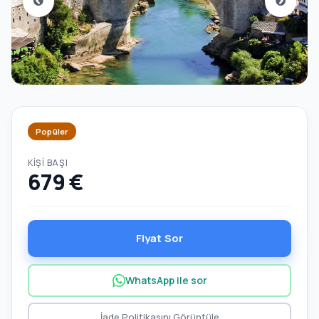
Popüler
KIŞI BAŞI
679 €
Fiyat Sor
WhatsApp ile sor
İade Politikasını Görüntüle