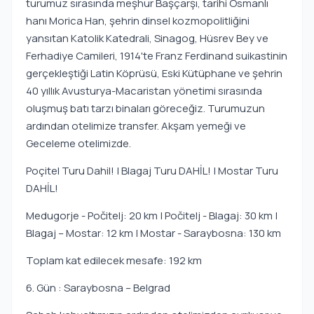
turumuz sırasında meşhur Başçarşı, tarihi Osmanlı
hanı Morica Han, şehrin dinsel kozmopolitliğini
yansıtan Katolik Katedrali, Sinagog, Hüsrev Bey ve
Ferhadiye Camileri, 1914'te Franz Ferdinand suikastinin
gerçekleştiği Latin Köprüsü, Eski Kütüphane ve şehrin
40 yıllık Avusturya-Macaristan yönetimi sırasında
oluşmuş batı tarzı binaları göreceğiz. Turumuzun
ardından otelimize transfer. Akşam yemeği ve
Geceleme otelimizde.
Poçitel Turu Dahil! | Blagaj Turu DAHİL! | Mostar Turu
DAHİL!
Medugorje - Počitelj: 20 km | Počitelj - Blagaj: 30 km |
Blagaj – Mostar: 12 km | Mostar - Saraybosna: 130 km
Toplam kat edilecek mesafe: 192 km
6. Gün : Saraybosna – Belgrad