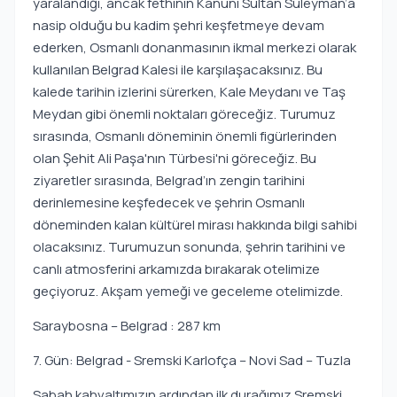
yaralandığı, ancak fethinin Kanuni Sultan Süleyman’a
nasip olduğu bu kadim şehri keşfetmeye devam
ederken, Osmanlı donanmasının ikmal merkezi olarak
kullanılan Belgrad Kalesi ile karşılaşacaksınız. Bu
kalede tarihin izlerini sürerken, Kale Meydanı ve Taş
Meydan gibi önemli noktaları göreceğiz. Turumuz
sırasında, Osmanlı döneminin önemli figürlerinden
olan Şehit Ali Paşa'nın Türbesi'ni göreceğiz. Bu
ziyaretler sırasında, Belgrad’ın zengin tarihini
derinlemesine keşfedecek ve şehrin Osmanlı
döneminden kalan kültürel mirası hakkında bilgi sahibi
olacaksınız. Turumuzun sonunda, şehrin tarihini ve
canlı atmosferini arkamızda bırakarak otelimize
geçiyoruz. Akşam yemeği ve geceleme otelimizde.
Saraybosna – Belgrad : 287 km
7. Gün: Belgrad - Sremski Karlofça – Novi Sad – Tuzla
Sabah kahvaltımızın ardından ilk durağımız Sremski