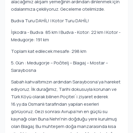
alacağımız akşam yemeğinin ardından dinlenmek için
odalarımıza çekiliyoruz. Geceleme otelimizde.
Budva Turu DAHİL! | Kotor Turu DAHİL!
İşkodra - Budva: 85 km | Budva - Kotor: 22 km | Kotor -
Medugorje: 191 km
Toplam kat edilecek mesafe: 298 km
5. Gün : Medugorje – Počitelj – Blagaj – Mostar –
Saraybosna
Sabah kahvaltımızın ardından Saraybosna’ya hareket
ediyoruz. İlk durağımız, Tarihi dokusuyla korunan ve
Türk Köyü olarak bilinen Poçitel`i ziyaret ederek
16.yy.da Osmanlı tarafından yapılan eserleri
görüyoruz. Gezi sonrası Avrupa’nın en güçlü su
kaynağı olan Buna Nehri’nin doğduğu yere kurulmuş
olan Blagaj. Bu muhteşem doğa manzarasında kısa