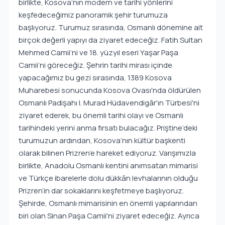
birlikte, Kosova’nın modern ve tarihi yönlerini
keşfedeceğimiz panoramik şehir turumuza
başlıyoruz. Turumuz sırasında, Osmanlı dönemine ait
birçok değerli yapıyı da ziyaret edeceğiz. Fatih Sultan
Mehmed Camii’ni ve 18. yüzyıl eseri Yaşar Paşa
Camii’ni göreceğiz. Şehrin tarihi mirası içinde
yapacağımız bu gezi sırasında, 1389 Kosova
Muharebesi sonucunda Kosova Ovası'nda öldürülen
Osmanlı Padişahı I. Murad Hüdavendigâr'ın Türbesi'ni
ziyaret ederek, bu önemli tarihi olayı ve Osmanlı
tarihindeki yerini anma fırsatı bulacağız. Priştine’deki
turumuzun ardından, Kosova’nın kültür başkenti
olarak bilinen Prizren’e hareket ediyoruz. Varışımızla
birlikte, Anadolu Osmanlı kentini anımsatan mimarisi
ve Türkçe ibarelerle dolu dükkân levhalarının olduğu
Prizren’in dar sokaklarını keşfetmeye başlıyoruz.
Şehirde, Osmanlı mimarisinin en önemli yapılarından
biri olan Sinan Paşa Camii'ni ziyaret edeceğiz. Ayrıca