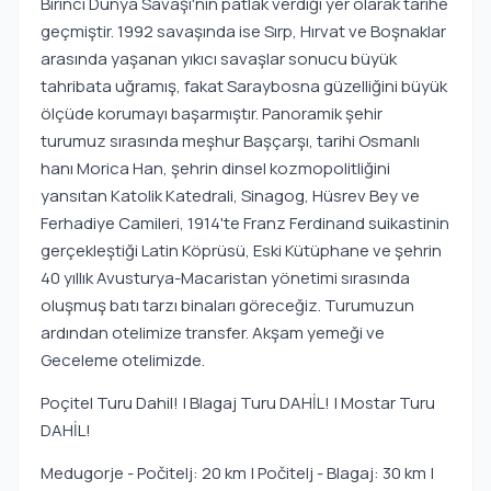
Birinci Dünya Savaşı'nın patlak verdiği yer olarak tarihe
geçmiştir. 1992 savaşında ise Sırp, Hırvat ve Boşnaklar
arasında yaşanan yıkıcı savaşlar sonucu büyük
tahribata uğramış, fakat Saraybosna güzelliğini büyük
ölçüde korumayı başarmıştır. Panoramik şehir
turumuz sırasında meşhur Başçarşı, tarihi Osmanlı
hanı Morica Han, şehrin dinsel kozmopolitliğini
yansıtan Katolik Katedrali, Sinagog, Hüsrev Bey ve
Ferhadiye Camileri, 1914'te Franz Ferdinand suikastinin
gerçekleştiği Latin Köprüsü, Eski Kütüphane ve şehrin
40 yıllık Avusturya-Macaristan yönetimi sırasında
oluşmuş batı tarzı binaları göreceğiz. Turumuzun
ardından otelimize transfer. Akşam yemeği ve
Geceleme otelimizde.
Poçitel Turu Dahil! | Blagaj Turu DAHİL! | Mostar Turu
DAHİL!
Medugorje - Počitelj: 20 km | Počitelj - Blagaj: 30 km |