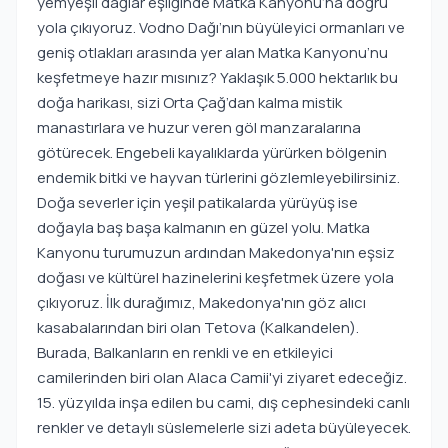
yemyeşil dağlar eşliğinde Matka Kanyonu’na doğru
yola çıkıyoruz. Vodno Dağı’nın büyüleyici ormanları ve
geniş otlakları arasında yer alan Matka Kanyonu’nu
keşfetmeye hazır mısınız? Yaklaşık 5.000 hektarlık bu
doğa harikası, sizi Orta Çağ’dan kalma mistik
manastırlara ve huzur veren göl manzaralarına
götürecek. Engebeli kayalıklarda yürürken bölgenin
endemik bitki ve hayvan türlerini gözlemleyebilirsiniz.
Doğa severler için yeşil patikalarda yürüyüş ise
doğayla baş başa kalmanın en güzel yolu. Matka
Kanyonu turumuzun ardından Makedonya'nın eşsiz
doğası ve kültürel hazinelerini keşfetmek üzere yola
çıkıyoruz. İlk durağımız, Makedonya'nın göz alıcı
kasabalarından biri olan Tetova (Kalkandelen).
Burada, Balkanların en renkli ve en etkileyici
camilerinden biri olan Alaca Camii'yi ziyaret edeceğiz.
15. yüzyılda inşa edilen bu cami, dış cephesindeki canlı
renkler ve detaylı süslemelerle sizi adeta büyüleyecek.