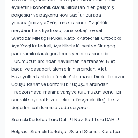
eyalettir. Ekonomik olarak Sırbistan'ın en gelişmiş
bölgesidir ve başkenti Novi Sad`tır. Burada
yapacağımız yürüyüş turu sırasında özgürlük
meydanı, halk tiyatrosu, tuna sokağı ve sahili,
Svetozar Miletiç Heykeli, Katolik Katedrali, Ortodoks
Aya Yorgi Katedrali, Aya Nikola Kilisesi ve Sinagog
panoramik olarak görülecek yerler arasındadır.
Turumuzun ardından havalimanına transfer. Bilet,
bagaj ve pasaport işlemlerinin ardından, Ajet
Havayolları tarifeli seferi ile Aktarmasız Direkt Trabzon
Uçuşu. Rahat ve konforlu bir uçuşun ardından
Trabzon havalimanına varış ve turumuzun sonu.. Bir
sonraki seyahatinizde tekrar görüşmek dileği ile siz
değerli misafirlerimize veda ediyoruz.
Sremski Karlofça Turu Dahil! | Novi Sad Turu DAHİL!
Belgrad- Sremski Karlofça: 78 km | Sremski Karlofça –