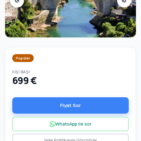
Popüler
KIŞI BAŞI
699 €
Fiyat Sor
WhatsApp ile sor
İade Politikasını Görüntüle