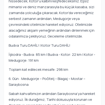
hissedecek, Kotor’u kalbini keşfedeceksiniz. Eşsiz
mimarisi ve deniz manzarasıyla bu küçük kasaba, sizi
zamanda yolculuğa çıkaracak. Kotor’da vereceğimiz
serbest zamanın ardından, Medugorje veya
çevresindeki otelimize hareket ediyoruz. Otelimizde
alacağımız akşam yemeğinin ardından dinlenmek için
odalarımıza çekiliyoruz. Geceleme otelimizde.
Budva Turu DAHİL! | Kotor Turu DAHİL!
İşkodra - Budva: 85 km | Budva - Kotor: 22 km | Kotor -
Medugorje: 191 km
Toplam kat edilecek mesafe: 298 km
6. Gün : Medugorje – Počitelj – Blagaj – Mostar –
Saraybosna
Sabah kahvaltımızın ardından Saraybosna’ya hareket
ediyoruz. İlk durağımız, Tarihi dokusuyla korunan ve