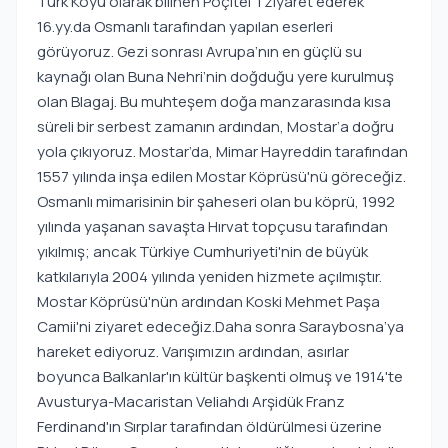
Türk Köyü olarak bilinen Poçitel`i ziyaret ederek
16.yy.da Osmanlı tarafından yapılan eserleri
görüyoruz. Gezi sonrası Avrupa’nın en güçlü su
kaynağı olan Buna Nehri’nin doğduğu yere kurulmuş
olan Blagaj. Bu muhteşem doğa manzarasında kısa
süreli bir serbest zamanın ardından, Mostar’a doğru
yola çıkıyoruz. Mostar’da, Mimar Hayreddin tarafından
1557 yılında inşa edilen Mostar Köprüsü'nü göreceğiz.
Osmanlı mimarisinin bir şaheseri olan bu köprü, 1992
yılında yaşanan savaşta Hırvat topçusu tarafından
yıkılmış; ancak Türkiye Cumhuriyeti'nin de büyük
katkılarıyla 2004 yılında yeniden hizmete açılmıştır.
Mostar Köprüsü'nün ardından Koski Mehmet Paşa
Camii'ni ziyaret edeceğiz.Daha sonra Saraybosna’ya
hareket ediyoruz. Varışımızın ardından, asırlar
boyunca Balkanlar'ın kültür başkenti olmuş ve 1914'te
Avusturya-Macaristan Veliahdı Arşidük Franz
Ferdinand'ın Sırplar tarafından öldürülmesi üzerine