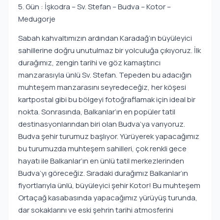
5. Gün : İşkodra – Sv. Stefan – Budva – Kotor –
Medugorje
Sabah kahvaltımızın ardından Karadağ’ın büyüleyici
sahillerine doğru unutulmaz bir yolculuğa çıkıyoruz. İlk
durağımız, zengin tarihi ve göz kamaştırıcı
manzarasıyla ünlü Sv. Stefan. Tepeden bu adacığın
muhteşem manzarasını seyredeceğiz, her köşesi
kartpostal gibi bu bölgeyi fotoğraflamak için ideal bir
nokta. Sonrasında, Balkanlar’ın en popüler tatil
destinasyonlarından biri olan Budva’ya varıyoruz.
Budva şehir turumuz başlıyor. Yürüyerek yapacağımız
bu turumuzda muhteşem sahilleri, çok renkli gece
hayatı ile Balkanlar’ın en ünlü tatil merkezlerinden
Budva’yı göreceğiz. Sıradaki durağımız Balkanlar’ın
fiyortlarıyla ünlü, büyüleyici şehir Kotor! Bu muhteşem
Ortaçağ kasabasında yapacağımız yürüyüş turunda,
dar sokaklarını ve eski şehrin tarihi atmosferini