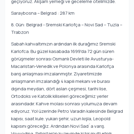
geçiyoruz. Akşam yemeği ve geceleme otelimizde.
Saraybosna – Belgrad : 287 km
8. Gün: Belgrad - Sremski Karlofça – Novi Sad – Tuzla –
Trabzon
Sabah kahvaltımızın ardından ilk durağımız Sremski
Karlofca. Bu güzel kasabada 1699'da 72 gün süren
görüşmeler sonrası Osmanlı Devleti ile Avusturya-
Macaristan-Venedik ve Polonya arasında Karlofça
barış anlaşması imzalanmıştır. Ziyaretimizde
anlaşmanın imzalandığı 4 kapılı mekanı ve burası
dışında meydan, dört aslan çeşmesi, tarihi lise,
Ortodoks ve Katolik kiliseleri göreceğimiz yerler
arasındadır. Kahve molası sonrası yolumuza devam
ediyoruz. Yol üzerinde Petro Varadin kalesinde Belgrad
kapısı, saat kule. yukarı şehir, uzun kışla, Leopold
kapısını göreceğiz. Ardından Novi Sad`a varış.
Voyvodina, Sırbistan'ın kuzeyinde ki bir multi etnik