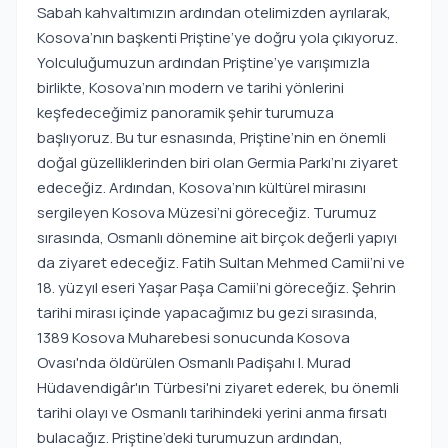
Sabah kahvaltımızın ardından otelimizden ayrılarak,
Kosova’nın başkenti Priştine’ye doğru yola çıkıyoruz.
Yolculuğumuzun ardından Priştine’ye varışımızla
birlikte, Kosova’nın modern ve tarihi yönlerini
keşfedeceğimiz panoramik şehir turumuza
başlıyoruz. Bu tur esnasında, Priştine’nin en önemli
doğal güzelliklerinden biri olan Germia Parkı’nı ziyaret
edeceğiz. Ardından, Kosova’nın kültürel mirasını
sergileyen Kosova Müzesi’ni göreceğiz. Turumuz
sırasında, Osmanlı dönemine ait birçok değerli yapıyı
da ziyaret edeceğiz. Fatih Sultan Mehmed Camii’ni ve
18. yüzyıl eseri Yaşar Paşa Camii’ni göreceğiz. Şehrin
tarihi mirası içinde yapacağımız bu gezi sırasında,
1389 Kosova Muharebesi sonucunda Kosova
Ovası'nda öldürülen Osmanlı Padişahı I. Murad
Hüdavendigâr'ın Türbesi'ni ziyaret ederek, bu önemli
tarihi olayı ve Osmanlı tarihindeki yerini anma fırsatı
bulacağız. Priştine’deki turumuzun ardından,