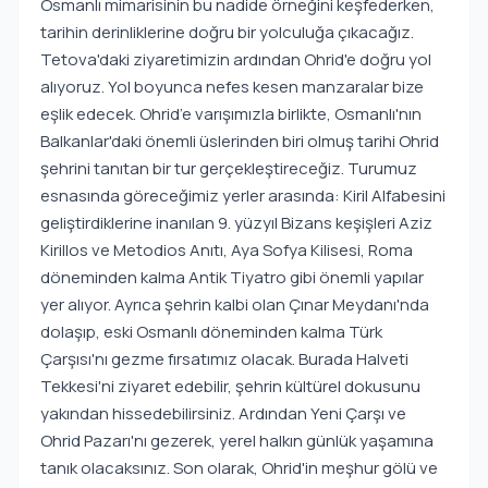
Osmanlı mimarisinin bu nadide örneğini keşfederken,
tarihin derinliklerine doğru bir yolculuğa çıkacağız.
Tetova'daki ziyaretimizin ardından Ohrid'e doğru yol
alıyoruz. Yol boyunca nefes kesen manzaralar bize
eşlik edecek. Ohrid’e varışımızla birlikte, Osmanlı'nın
Balkanlar'daki önemli üslerinden biri olmuş tarihi Ohrid
şehrini tanıtan bir tur gerçekleştireceğiz. Turumuz
esnasında göreceğimiz yerler arasında: Kiril Alfabesini
geliştirdiklerine inanılan 9. yüzyıl Bizans keşişleri Aziz
Kirillos ve Metodios Anıtı, Aya Sofya Kilisesi, Roma
döneminden kalma Antik Tiyatro gibi önemli yapılar
yer alıyor. Ayrıca şehrin kalbi olan Çınar Meydanı'nda
dolaşıp, eski Osmanlı döneminden kalma Türk
Çarşısı'nı gezme fırsatımız olacak. Burada Halveti
Tekkesi'ni ziyaret edebilir, şehrin kültürel dokusunu
yakından hissedebilirsiniz. Ardından Yeni Çarşı ve
Ohrid Pazarı'nı gezerek, yerel halkın günlük yaşamına
tanık olacaksınız. Son olarak, Ohrid'in meşhur gölü ve