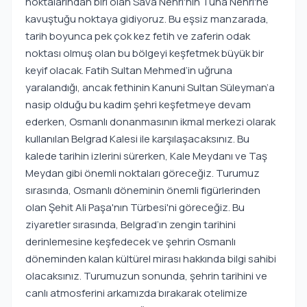
noktalarından biri olan Sava Nehri'nin Tuna Nehri'ne
kavuştuğu noktaya gidiyoruz. Bu eşsiz manzarada,
tarih boyunca pek çok kez fetih ve zaferin odak
noktası olmuş olan bu bölgeyi keşfetmek büyük bir
keyif olacak. Fatih Sultan Mehmed’in uğruna
yaralandığı, ancak fethinin Kanuni Sultan Süleyman’a
nasip olduğu bu kadim şehri keşfetmeye devam
ederken, Osmanlı donanmasının ikmal merkezi olarak
kullanılan Belgrad Kalesi ile karşılaşacaksınız. Bu
kalede tarihin izlerini sürerken, Kale Meydanı ve Taş
Meydan gibi önemli noktaları göreceğiz. Turumuz
sırasında, Osmanlı döneminin önemli figürlerinden
olan Şehit Ali Paşa'nın Türbesi'ni göreceğiz. Bu
ziyaretler sırasında, Belgrad’ın zengin tarihini
derinlemesine keşfedecek ve şehrin Osmanlı
döneminden kalan kültürel mirası hakkında bilgi sahibi
olacaksınız. Turumuzun sonunda, şehrin tarihini ve
canlı atmosferini arkamızda bırakarak otelimize